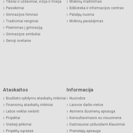
Tikslai ir uždaviniai, vizija ir misija
Mokinių maitinimas
Pasiekimai
Biblioteka ir informacijos centras
Gimnazijos himnas
Patalpų nuoma
Tradiciniai renginiai
Mokinių pavėžėjimas
Priėmimas į gimnaziją
Gimnazijos simboliai
Senoji svetainė
Ataskaitos
Informacija
Biudžeto vykdymo ataskaitų rinkiniai
Nuorodos
Finansinių ataskaitų rinkiniai
Laisvos darbo vietos
Lėšos veiklai viešinti
Asmens duomenų apsauga
Projektai
Konsultavimasis su visuomene
Viešieji pirkimai
Dažniausiai užduodami klausimai
Projektų sąrašas
Pranešėjų apsauga