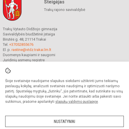
Steigėjas
Trakų rajono savivaldybė
Trakų Vytauto Didžiojo gimnazija
Savivaldybės biudžetinė įstaiga
Birutės g. 48, 21114 Trakai
Tel.
+37052855676
El. p.
rastine@vtdz.trakai.lm.lt
Duomenys kaupiami ir saugomi
Juridinių asmenų registre
Įmonės kodas 190667368
Šioje svetainėje naudojame slapukus siekdami užtikrinti jums teikiamų
© 2021. Trakų Vytauto Didžiojo gimnazija. Visos teisės saugomos.
paslaugų kokybę, analizuoti svetainės naudojimą ir optimizuoti naršymo
Kopijuoti turinį be raštiško gimnazijos sutikimo griežtai draudžiama.
patirtį. Spustelėję mygtuką „Sutinku“, jūs patvirtinate, kad sutinkate su visų
slapukų naudojimu šioje svetainėje. Jei norite atšaukti arba pakeisti savo
Prieinamumo paraiška
Slapukų valdymas
sutikimus, prašome apsilankyti
slapukų valdymo puslapyje
.
Mes kuriame mokykloms
SVETAINESMOKYKLOMS.LT
NUSTATYMAI