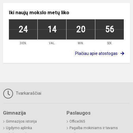
Iki naujų mokslo metų liko
24
14
20
55
DIEN.
VAL.
MIN.
SEK.
Plačiau apie atostogas
Tvarkaraščiai
Gimnazija
Paslaugos
Gimnazijos istorija
Office365
Ugdymo aplinka
Pagalba mokiniams ir tėvams