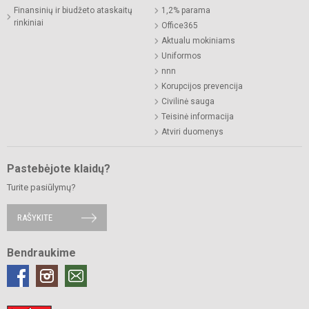
Finansinių ir biudžeto ataskaitų
1,2% parama
rinkiniai
Office365
Aktualu mokiniams
Uniformos
nnn
Korupcijos prevencija
Civilinė sauga
Teisinė informacija
Atviri duomenys
Pastebėjote klaidų?
Turite pasiūlymų?
RAŠYKITE
Bendraukime