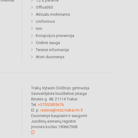
rinkiniai
1,2% parama
Office365
Aktualu mokiniams
Uniformos
nnn
Korupcijos prevencija
Civilinė sauga
Teisinė informacija
Atviri duomenys
Trakų Vytauto Didžiojo gimnazija
Savivaldybės biudžetinė įstaiga
Birutės g. 48, 21114 Trakai
Tel.
+37052855676
El. p.
rastine@vtdz.trakai.lm.lt
Duomenys kaupiami ir saugomi
Juridinių asmenų registre
Įmonės kodas 190667368