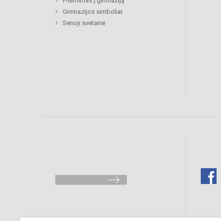
Priėmimas į gimnaziją
Gimnazijos simboliai
Senoji svetainė