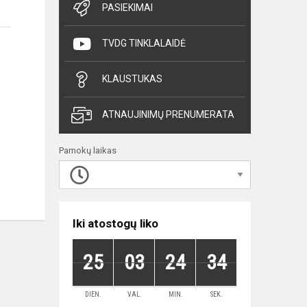
PASIEKIMAI
TVDG TINKLALAIDĖ
KLAUSTUKAS
ATNAUJINIMŲ PRENUMERATA
Pamokų laikas
Iki atostogų liko
25
03
24
34
DIEN.
VAL.
MIN.
SEK.