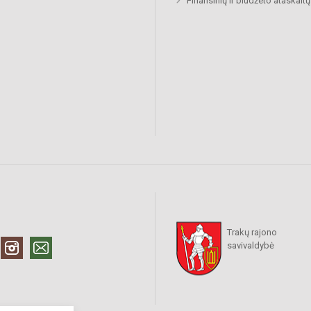
Finansinių ir biudžeto ataskaitų 
Trakų rajono
savivaldybė