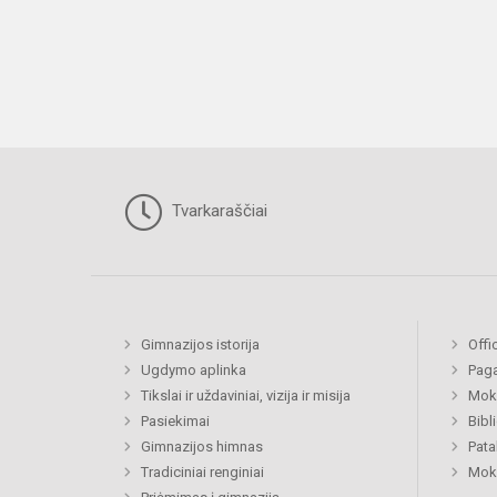
Tvarkaraščiai
Gimnazijos istorija
Offi
Ugdymo aplinka
Paga
Tikslai ir uždaviniai, vizija ir misija
Moki
Pasiekimai
Bibl
Gimnazijos himnas
Pat
Tradiciniai renginiai
Moki