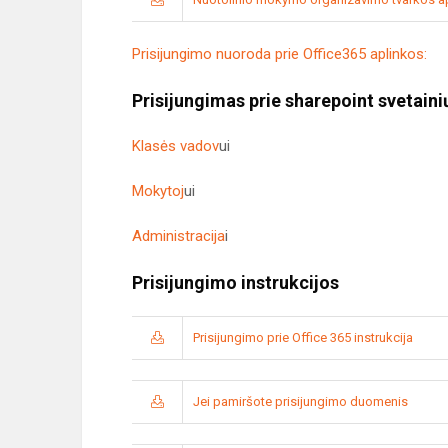
Prisijungimo nuoroda prie Office365 aplinkos:
Prisijungimas prie sharepoint svetaini
Klasės vadov
ui
Mokytoj
ui
Administracija
i
Prisijungimo instrukcijos
Prisijungimo prie Office 365 instrukcija
Jei pamiršote prisijungimo duomenis