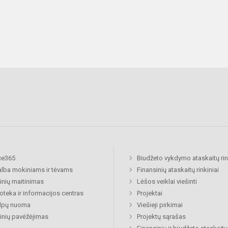
ce365
Biudžeto vykdymo ataskaitų rin
lba mokiniams ir tėvams
Finansinių ataskaitų rinkiniai
nių maitinimas
Lėšos veiklai viešinti
ioteka ir informacijos centras
Projektai
alpų nuoma
Viešieji pirkimai
nių pavėžėjimas
Projektų sąrašas