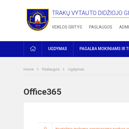
TRAKŲ VYTAUTO DIDŽIOJO G
VEIKLOS SRITYS
PASLAUGOS
ADMI
PRADŽIA
UGDYMAS
PAGALBA MOKINIAMS IR 
Home
Paslaugos
Ugdymas
Office365
Nuotolinio mokymo organizavimo tvarkos a