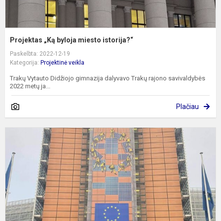
Projektas „Ką byloja miesto istorija?“
Paskelbta: 2022-12-19
Kategorija:
Projektinė veikla
Trakų Vytauto Didžiojo gimnazija dalyvavo Trakų rajono savivaldybės
2022 metų ja...
Plačiau
V
B