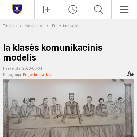
Paieška
Men
Titulinis
Naujienos
Projektinė veikla
Ia klasės komunikacinis
modelis
Paskelbta: 2023-06-04
Kategorija:
Projektinė veikla