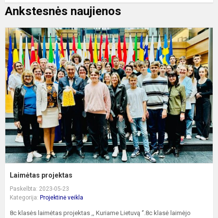
Ankstesnės naujienos
L
p
Laimėtas projektas
Paskelbta: 2023-05-23
Kategorija:
Projektinė veikla
8c klasės laimėtas projektas ,, Kuriame Lietuvą ‘’.8c klasė laimėjo