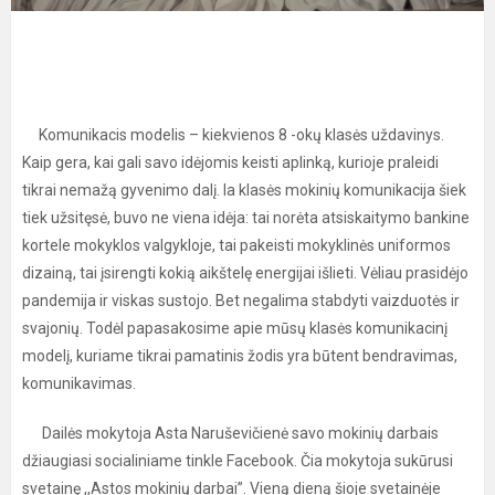
Komunikacis modelis – kiekvienos 8 -okų klasės uždavinys.
Kaip gera, kai gali savo idėjomis keisti aplinką, kurioje praleidi
tikrai nemažą gyvenimo dalį. Ia klasės mokinių komunikacija šiek
tiek užsitęsė, buvo ne viena idėja: tai norėta atsiskaitymo bankine
kortele mokyklos valgykloje, tai pakeisti mokyklinės uniformos
dizainą, tai įsirengti kokią aikštelę energijai išlieti. Vėliau prasidėjo
pandemija ir viskas sustojo. Bet negalima stabdyti vaizduotės ir
svajonių. Todėl papasakosime apie mūsų klasės komunikacinį
modelį, kuriame tikrai pamatinis žodis yra būtent bendravimas,
komunikavimas.
Dailės mokytoja Asta Naruševičienė savo mokinių darbais
džiaugiasi socialiniame tinkle Facebook. Čia mokytoja sukūrusi
svetainę ,,Astos mokinių darbai”. Vieną dieną šioje svetainėje