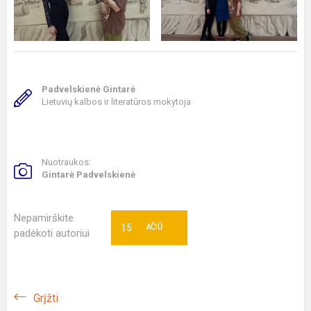
Padvelskienė Gintarė
Lietuvių kalbos ir literatūros mokytoja
Nuotraukos:
Gintarė Padvelskienė
Nepamirškite
15
AČIŪ
padėkoti autoriui
Grįžti