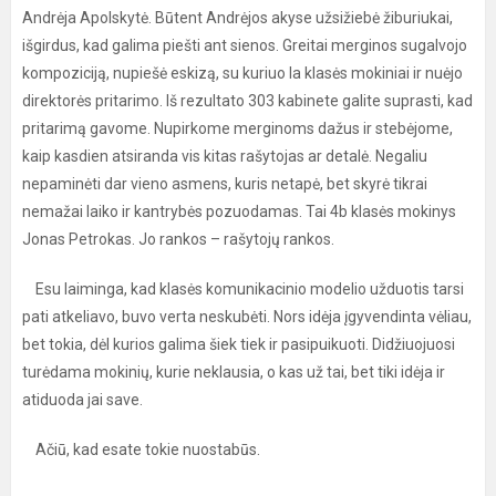
Andrėja Apolskytė. Būtent Andrėjos akyse užsižiebė žiburiukai,
išgirdus, kad galima piešti ant sienos. Greitai merginos sugalvojo
kompoziciją, nupiešė eskizą, su kuriuo Ia klasės mokiniai ir nuėjo
direktorės pritarimo. Iš rezultato 303 kabinete galite suprasti, kad
pritarimą gavome. Nupirkome merginoms dažus ir stebėjome,
kaip kasdien atsiranda vis kitas rašytojas ar detalė. Negaliu
nepaminėti dar vieno asmens, kuris netapė, bet skyrė tikrai
nemažai laiko ir kantrybės pozuodamas. Tai 4b klasės mokinys
Jonas Petrokas. Jo rankos – rašytojų rankos.
Esu laiminga, kad klasės komunikacinio modelio užduotis tarsi
pati atkeliavo, buvo verta neskubėti. Nors idėja įgyvendinta vėliau,
bet tokia, dėl kurios galima šiek tiek ir pasipuikuoti. Didžiuojuosi
turėdama mokinių, kurie neklausia, o kas už tai, bet tiki idėja ir
atiduoda jai save.
Ačiū, kad esate tokie nuostabūs.