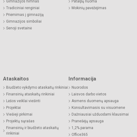
Gimnazijos himnas
Patalpų nuoma
Tradiciniai renginiai
Mokinių pavėžėjimas
Priėmimas į gimnaziją
Gimnazijos simboliai
Senoji svetainė
Ataskaitos
Informacija
Biudžeto vykdymo ataskaitų rinkiniai
Nuorodos
Finansinių ataskaitų rinkiniai
Laisvos darbo vietos
Lėšos veiklai viešinti
Asmens duomenų apsauga
Projektai
Konsultavimasis su visuomene
Viešieji pirkimai
Dažniausiai užduodami klausimai
Projektų sąrašas
Pranešėjų apsauga
Finansinių ir biudžeto ataskaitų
1,2% parama
rinkiniai
Office365