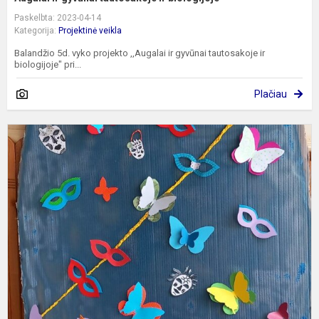
Paskelbta: 2023-04-14
Kategorija:
Projektinė veikla
Balandžio 5d. vyko projekto ,,Augalai ir gyvūnai tautosakoje ir
biologijoje" pri...
Plačiau
P
,
V
2