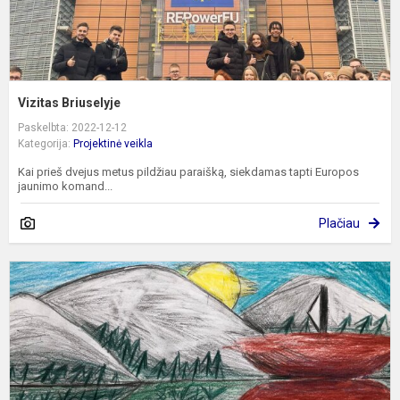
Vizitas Briuselyje
Paskelbta: 2022-12-12
Kategorija:
Projektinė veikla
Kai prieš dvejus metus pildžiau paraišką, siekdamas tapti Europos
jaunimo komand...
Plačiau
I
m
ir
d
p
,
g