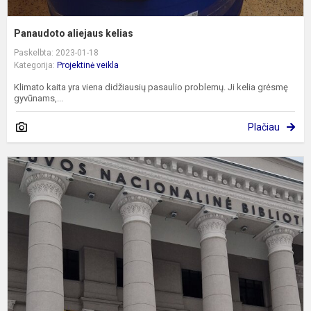
Panaudoto aliejaus kelias
Paskelbta: 2023-01-18
Kategorija:
Projektinė veikla
Klimato kaita yra viena didžiausių pasaulio problemų. Ji kelia grėsmę
gyvūnams,...
Plačiau
P
„
b
m
i