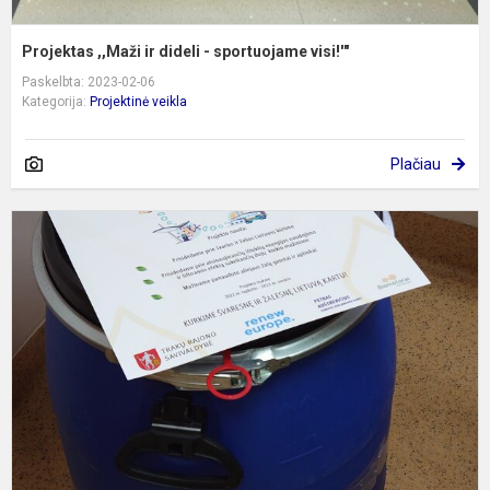
Projektas ,,Maži ir dideli - sportuojame visi!'"
Paskelbta: 2023-02-06
Kategorija:
Projektinė veikla
Plačiau
P
a
k