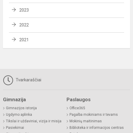
2023
2022
2021
Tvarkaraščiai
Gimnazija
Paslaugos
Gimnazijos istorija
Office365
Ugdymo aplinka
Pagalba mokiniams ir tėvams
Tikslai ir uždaviniai, vizija ir misija
Mokinių maitinimas
Pasiekimai
Biblioteka ir informacijos centras