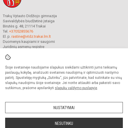
Trakų Vytauto Didžiojo gimnazija
Savivaldybės biudžetinė įstaiga
Birutės g. 48, 21114 Trakai
Tel.
+37052855676
El. p.
rastine@vtdz.trakai.lm.lt
Duomenys kaupiami ir saugomi
Juridinių asmenų registre
Įmonės kodas 190667368
Šioje svetainėje naudojame slapukus siekdami užtikrinti jums teikiamų
© 2021. Trakų Vytauto Didžiojo gimnazija. Visos teisės saugomos.
paslaugų kokybę, analizuoti svetainės naudojimą ir optimizuoti naršymo
Kopijuoti turinį be raštiško gimnazijos sutikimo griežtai draudžiama.
patirtį. Spustelėję mygtuką „Sutinku“, jūs patvirtinate, kad sutinkate su visų
slapukų naudojimu šioje svetainėje. Jei norite atšaukti arba pakeisti savo
Prieinamumo paraiška
Slapukų valdymas
sutikimus, prašome apsilankyti
slapukų valdymo puslapyje
.
Mes kuriame mokykloms
SVETAINESMOKYKLOMS.LT
NUSTATYMAI
NESUTINKU