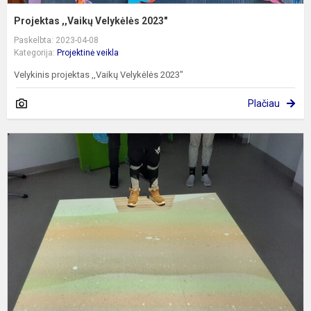
Projektas ,,Vaikų Velykėlės 2023"
Paskelbta: 2023-04-08
Kategorija:
Projektinė veikla
Velykinis projektas ,,Vaikų Velykėlės 2023"
Plačiau
P
,
ir
d
-
s
vi