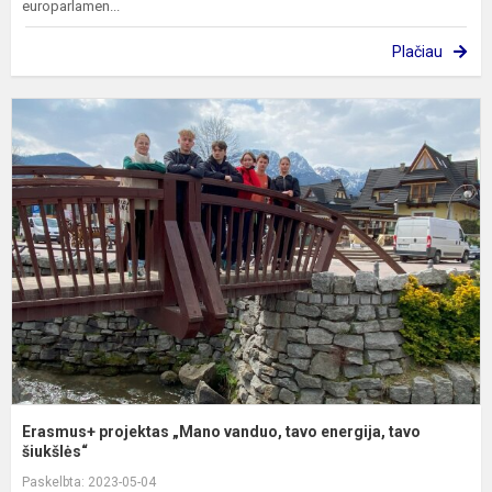
europarlamen...
Plačiau
E
p
„
v
t
e
t
š
Erasmus+ projektas „Mano vanduo, tavo energija, tavo
šiukšlės“
Paskelbta: 2023-05-04