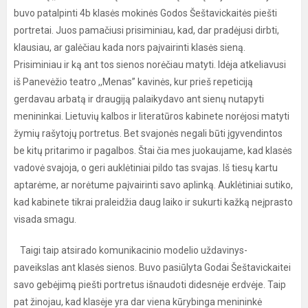
buvo patalpinti 4b klasės mokinės Godos Šeštavickaitės piešti
portretai. Juos pamačiusi prisiminiau, kad, dar pradėjusi dirbti,
klausiau, ar galėčiau kada nors paįvairinti klasės sieną.
Prisiminiau ir ką ant tos sienos norėčiau matyti. Idėja atkeliavusi
iš Panevėžio teatro ,,Menas” kavinės, kur prieš repeticiją
gerdavau arbatą ir draugiją palaikydavo ant sienų nutapyti
menininkai. Lietuvių kalbos ir literatūros kabinete norėjosi matyti
žymių rašytojų portretus. Bet svajonės negali būti įgyvendintos
be kitų pritarimo ir pagalbos. Štai čia mes juokaujame, kad klasės
vadovė svajoja, o geri auklėtiniai pildo tas svajas. Iš tiesų kartu
aptarėme, ar norėtume paįvairinti savo aplinką. Auklėtiniai sutiko,
kad kabinete tikrai praleidžia daug laiko ir sukurti kažką neįprasto
visada smagu.
Taigi taip atsirado komunikacinio modelio uždavinys-
paveikslas ant klasės sienos. Buvo pasiūlyta Godai Šeštavickaitei
savo gebėjimą piešti portretus išnaudoti didesnėje erdvėje. Taip
pat žinojau, kad klasėje yra dar viena kūrybinga menininkė