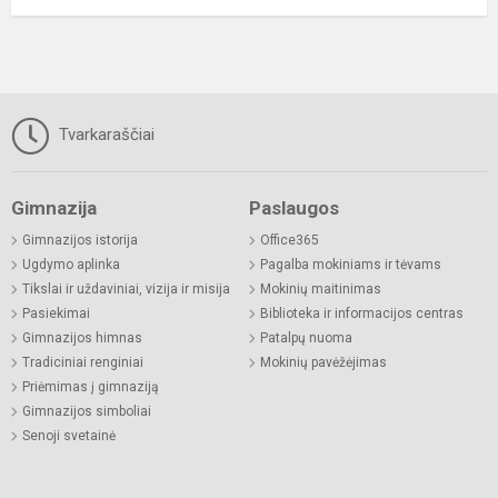
Tvarkaraščiai
Gimnazija
Paslaugos
Gimnazijos istorija
Office365
Ugdymo aplinka
Pagalba mokiniams ir tėvams
Tikslai ir uždaviniai, vizija ir misija
Mokinių maitinimas
Pasiekimai
Biblioteka ir informacijos centras
Gimnazijos himnas
Patalpų nuoma
Tradiciniai renginiai
Mokinių pavėžėjimas
Priėmimas į gimnaziją
Gimnazijos simboliai
Senoji svetainė