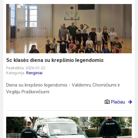
5c
klasės
diena
su
krepšinio
legendomis
5c klasės diena su krepšinio legendomis
Paskelbta: 2026-01-22
Kategorija:
Renginiai
Diena su krepšinio legendomis - Valdemru Chomičiumi ir
Virgiliju Praškevičiumi
Plačiau
Dalijamės
sekmadienio
vakarą