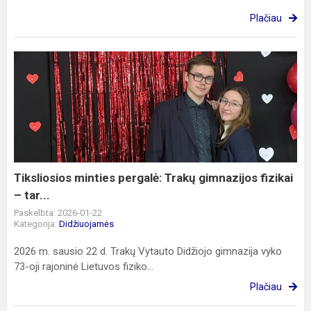
Plačiau
Tiksliosios
minties
pergalė:
Trakų
gimnazijos
fizikai
–
tar...
Tiksliosios minties pergalė: Trakų gimnazijos fizikai
– tar...
Paskelbta: 2026-01-22
Kategorija:
Didžiuojamės
2026 m. sausio 22 d. Trakų Vytauto Didžiojo gimnazija vyko
73-oji rajoninė Lietuvos fiziko...
Plačiau