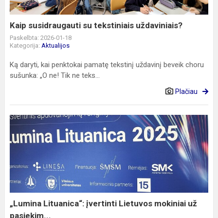
Kaip susidraugauti su tekstiniais uždaviniais?
Paskelbta: 2026-01-18
Kategorija:
Aktualijos
Ką daryti, kai penktokai pamatę tekstinį uždavinį beveik choru
sušunka: „O ne! Tik ne teks...
Plačiau
„Lumina
Lituanica“:
įvertinti
Lietuvos
mokiniai
už
pasiekim...
„Lumina Lituanica“: įvertinti Lietuvos mokiniai už
pasiekim...