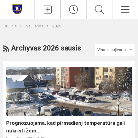
Paieška
Men
Titulinis
Naujienos
2026
RSS
Archyvas 2026 sausis
Prognozuojama,
kad
pirmadienį
temperatūra
gali
nukristi
žem...
Prognozuojama, kad pirmadienį temperatūra gali
nukristi žem...