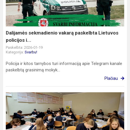
paskelbta
Lietuvos
policijos
i...
Dalijamės sekmadienio vakarą paskelbta Lietuvos
policijos i...
Paskelbta: 2026-01-19
Kategorija:
Svarbu!
Policija ir kitos tarnybos turi informaciją apie Telegram kanale
paskelbtą grasinimą mokyk...
Plačiau
Kaip
susidraugauti
su
tekstiniais
uždaviniais?