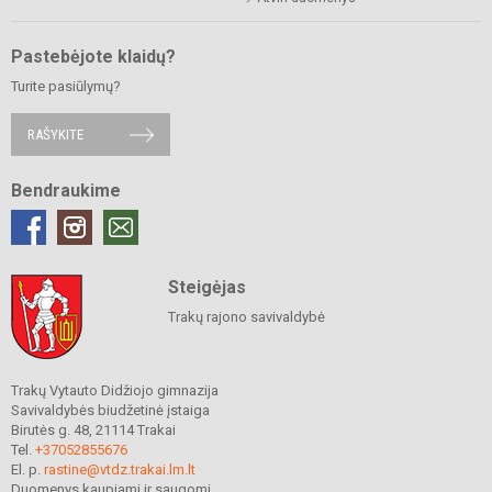
Pastebėjote klaidų?
Turite pasiūlymų?
RAŠYKITE
Bendraukime
Steigėjas
Trakų rajono savivaldybė
Trakų Vytauto Didžiojo gimnazija
Savivaldybės biudžetinė įstaiga
Birutės g. 48, 21114 Trakai
Tel.
+37052855676
El. p.
rastine@vtdz.trakai.lm.lt
Duomenys kaupiami ir saugomi