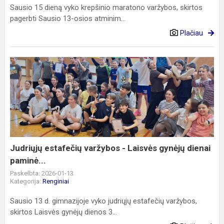
Sausio 15 dieną vyko krepšinio maratono varžybos, skirtos
pagerbti Sausio 13-osios atminim...
Plačiau
Judriųjų
estafečių
varžybos
-
Laisvės
gynėjų
dienai
paminė...
Judriųjų estafečių varžybos - Laisvės gynėjų dienai
paminė...
Paskelbta: 2026-01-13
Kategorija:
Renginiai
Sausio 13 d. gimnazijoje vyko judriųjų estafečių varžybos,
skirtos Laisvės gynėjų dienos 3...