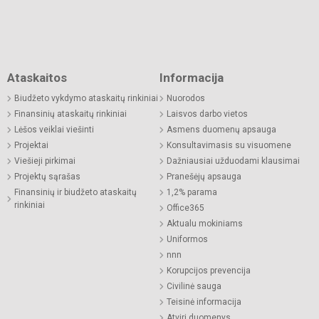
Ataskaitos
Informacija
Biudžeto vykdymo ataskaitų rinkiniai
Nuorodos
Finansinių ataskaitų rinkiniai
Laisvos darbo vietos
Lėšos veiklai viešinti
Asmens duomenų apsauga
Projektai
Konsultavimasis su visuomene
Viešieji pirkimai
Dažniausiai užduodami klausimai
Projektų sąrašas
Pranešėjų apsauga
Finansinių ir biudžeto ataskaitų
1,2% parama
rinkiniai
Office365
Aktualu mokiniams
Uniformos
nnn
Korupcijos prevencija
Civilinė sauga
Teisinė informacija
Atviri duomenys