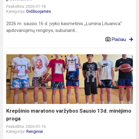
Paskelbta: 2026-01-18
Kategorija:
Didžiuojamės
2026 m. sausio 16 d. įvyko kasmetinis „Lumina Lituanica“
apdovanojimų renginys, suburianti...
Plačiau
Krepšinio
maratono
varžybos
Sausio
13d.
minėjimo
proga
Krepšinio maratono varžybos Sausio 13d. minėjimo
proga
Paskelbta: 2026-01-16
Kategorija:
Renginiai