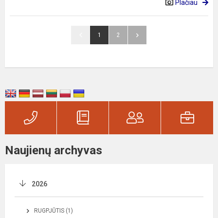
Plačiau
1
2
Naujienų archyvas
2026
RUGPJŪTIS (1)