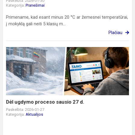
Paskelbta: 2026-01-30
Kategorija:
Pranešimai
Primename, kad esant minus 20 °C ar žemesnei temperatūrai,
į mokyklą gali neiti 5 klasių m...
Plačiau
Dėl
ugdymo
proceso
sausio
27
d.
Dėl ugdymo proceso sausio 27 d.
Paskelbta: 2026-01-27
Kategorija:
Aktualijos