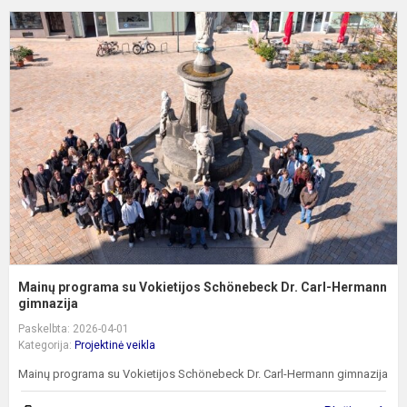
M
p
s
V
S
D
C
H
gi
Mainų programa su Vokietijos Schönebeck Dr. Carl-Hermann
gimnazija
Paskelbta: 2026-04-01
Kategorija:
Projektinė veikla
Mainų programa su Vokietijos Schönebeck Dr. Carl-Hermann gimnazija