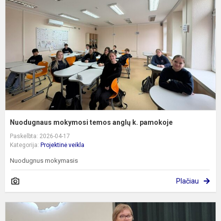
t
a
k.
p
Nuodugnaus mokymosi temos anglų k. pamokoje
Paskelbta: 2026-04-17
Kategorija:
Projektinė veikla
Nuodugnus mokymasis
Plačiau
P
T