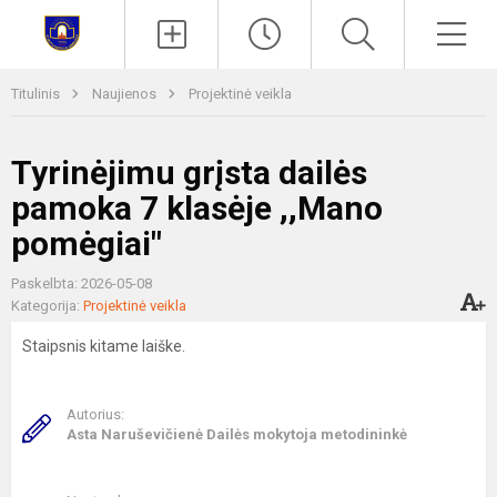
Paieška
Men
Titulinis
Naujienos
Projektinė veikla
Tyrinėjimu grįsta dailės
pamoka 7 klasėje ,,Mano
pomėgiai"
Paskelbta: 2026-05-08
Kategorija:
Projektinė veikla
Staipsnis kitame laiške.
Autorius:
Asta Naruševičienė Dailės mokytoja metodininkė