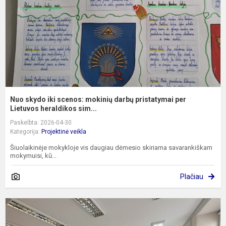
d
p
p
L
Nuo skydo iki scenos: mokinių darbų pristatymai per
Lietuvos heraldikos sim...
Paskelbta: 2026-04-30
Kategorija:
Projektinė veikla
Šiuolaikinėje mokykloje vis daugiau dėmesio skiriama savarankiškam
mokymuisi, kū...
Plačiau
N
m