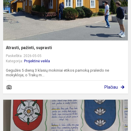
Atrasti, pažinti, suprasti
Paskelbta: 2026-05-05
Kategorija:
Projektinė veikla
Gegužės 5 dieną 3 klasių mokiniai etikos pamoką praleido ne
mokykloje, o Trakų m...
Plačiau
N
s
ik
s
m