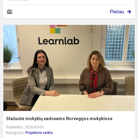
Plačiau
S
m
v
N
m
Stažuotė mokyklų vadovams Norvegijos mokyklose
Paskelbta: 2026-03-03
Kategorija:
Projektinė veikla