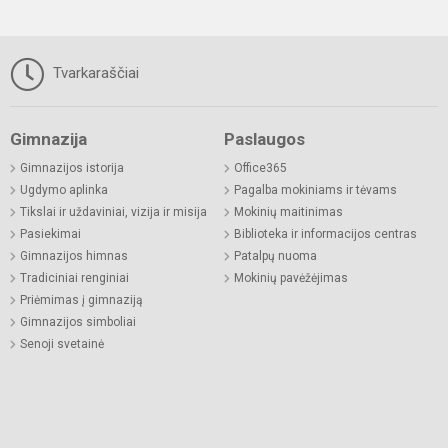
Tvarkaraščiai
Gimnazija
Paslaugos
Gimnazijos istorija
Office365
Ugdymo aplinka
Pagalba mokiniams ir tėvams
Tikslai ir uždaviniai, vizija ir misija
Mokinių maitinimas
Pasiekimai
Biblioteka ir informacijos centras
Gimnazijos himnas
Patalpų nuoma
Tradiciniai renginiai
Mokinių pavėžėjimas
Priėmimas į gimnaziją
Gimnazijos simboliai
Senoji svetainė