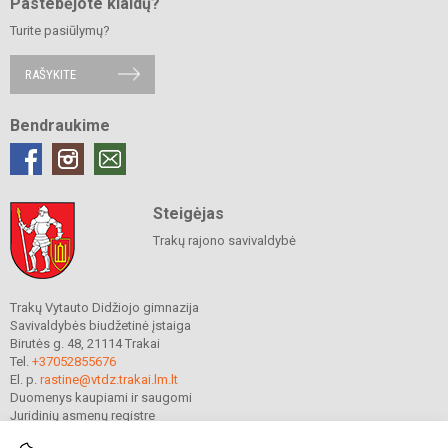
Pastebėjote klaidų?
Turite pasiūlymų?
RAŠYKITE
Bendraukime
Steigėjas
Trakų rajono savivaldybė
Trakų Vytauto Didžiojo gimnazija
Savivaldybės biudžetinė įstaiga
Birutės g. 48, 21114 Trakai
Tel.
+37052855676
El. p.
rastine@vtdz.trakai.lm.lt
Duomenys kaupiami ir saugomi
Juridinių asmenų registre
Įmonės kodas 190667368