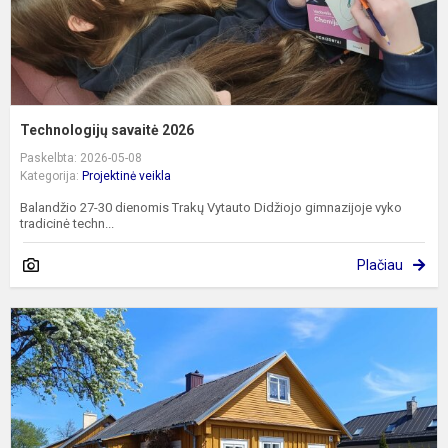
Technologijų savaitė 2026
Paskelbta: 2026-05-08
Kategorija:
Projektinė veikla
Balandžio 27-30 dienomis Trakų Vytauto Didžiojo gimnazijoje vyko
tradicinė techn...
Plačiau
A
p
s