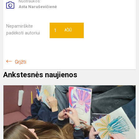
Nuotraukos:
Asta Naruševičienė
Nepamirškite
1
AČIŪ
padėkoti autoriui
Grįžti
Ankstesnės naujienos
T
s
2