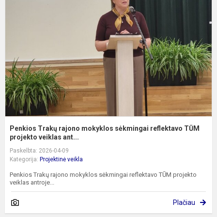
r
m
s
r
T
pr
Penkios Trakų rajono mokyklos sėkmingai reflektavo TŪM
projekto veiklas ant...
Paskelbta: 2026-04-09
Kategorija:
Projektinė veikla
Penkios Trakų rajono mokyklos sėkmingai reflektavo TŪM projekto
veiklas antroje...
Plačiau