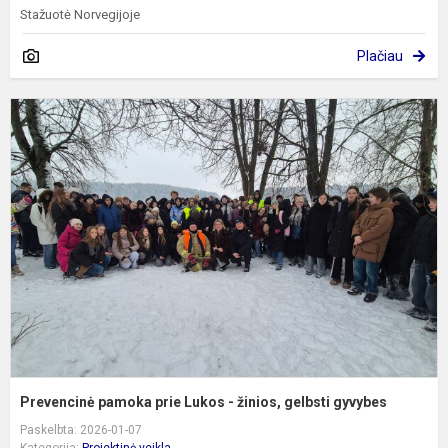
Stažuotė Norvegijoje
Plačiau
P
p
p
L
-
ž
g
g
Prevencinė pamoka prie Lukos - žinios, gelbsti gyvybes
Paskelbta: 2026-01-07
Kategorija:
Projektinė veikla