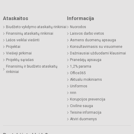
Ataskaitos
Informacija
Biudžeto vykdymo ataskaitų rinkiniai
Nuorodos
Finansinių ataskaitų rinkiniai
Laisvos darbo vietos
Lėšos veiklai viešinti
Asmens duomenų apsauga
Projektai
Konsultavimasis su visuomene
Viešieji pirkimai
Dažniausiai užduodami klausimai
Projektų sąrašas
Pranešėjų apsauga
Finansinių ir biudžeto ataskaitų
1,2% parama
rinkiniai
Office365
Aktualu mokiniams
Uniformos
nnn
Korupcijos prevencija
Civilinė sauga
Teisinė informacija
Atviri duomenys