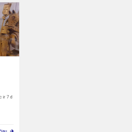
Septintų
klasių
mokiniai
apsilankė
Marijampolėje
 ir 7 d
čiau