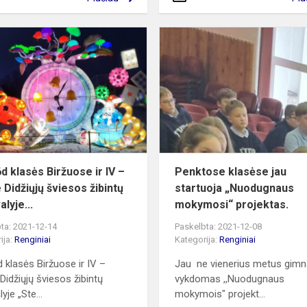
6a
ir
6d
klasės
Biržuose
ir
IV
–
ajame
6d klasės Biržuose ir IV –
Penktose klasėse jau
Didžiųjų
 Didžiųjų šviesos žibintų
startuoja „Nuodugnaus
šviesos
alyje...
mokymosi“ projektas.
žib...
ta: 2021-12-14
Paskelbta: 2021-12-08
ija:
Renginiai
Kategorija:
Renginiai
d klasės Biržuose ir IV –
Jau ne vienerius metus gimn
Didžiųjų šviesos žibintų
vykdomas ,,Nuodugnaus
lyje „Ste...
mokymois" projekt...