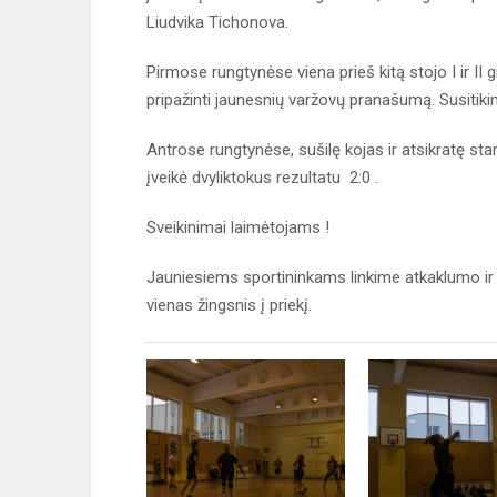
Liudvika Tichonova.
Pirmose rungtynėse viena prieš kitą stojo I ir II 
pripažinti jaunesnių varžovų pranašumą. Susitikima
Antrose rungtynėse, sušilę kojas ir atsikratę star
įveikė dvyliktokus rezultatu 2:0 .
Sveikinimai laimėtojams !
Jauniesiems sportininkams linkime atkaklumo ir k
vienas žingsnis į priekį.