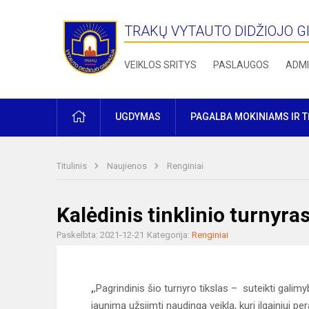
TRAKŲ VYTAUTO DIDŽIOJO G
VEIKLOS SRITYS
PASLAUGOS
ADMI
PRADŽIA
UGDYMAS
PAGALBA MOKINIAMS IR 
Titulinis
Naujienos
Renginiai
Kalėdinis tinklinio turnyra
Paskelbta: 2021-12-21
Kategorija:
Renginiai
,
,Pagrindinis šio turnyro tikslas – suteikti gali
jaunimą užsiimti naudinga veikla, kuri ilgainiui 