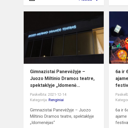
Gimnazistai
Panevėžyje
–
Juozo
Miltinio
Dramos
teatre,
spek...
Gimnazistai Panevėžyje –
6a ir 
Juozo Miltinio Dramos teatre,
ajame
spektaklyje „Idomenė...
festiv
Paskelbta: 2021-12-14
Paskelb
Kategorija:
Renginiai
Kategor
Gimnazistai Panevėžyje – Juozo
6a ir 6
Miltinio Dramos teatre, spektaklyje
ajame 
„Idomenėjas“
festiva