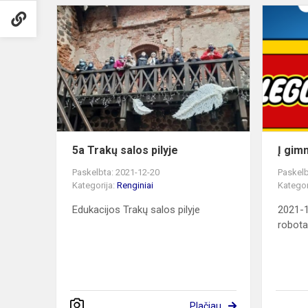
5a
Trakų
salos
pilyje
5a Trakų salos pilyje
Į gim
Paskelbta: 2021-12-20
Paskelb
Kategorija:
Renginiai
Kategor
Edukacijos Trakų salos pilyje
2021-1
robotai
Plačiau