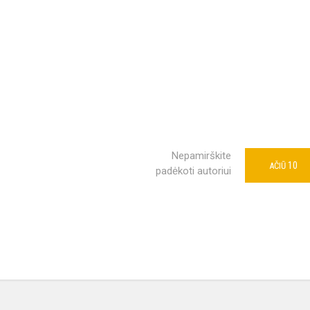
Nepamirškite
10
AČIŪ
padėkoti autoriui