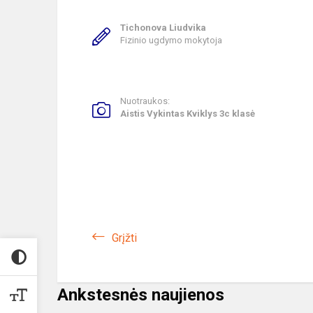
Tichonova Liudvika
Fizinio ugdymo mokytoja
Nuotraukos:
Aistis Vykintas Kviklys 3c klasė
Grįžti
Ankstesnės naujienos