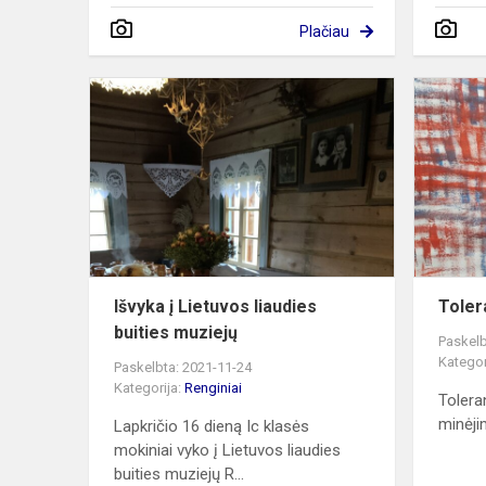
Plačiau
Išvyka
į
Lietuvos
liaudies
buities
muziejų
Išvyka į Lietuvos liaudies
Toler
buities muziejų
Paskelb
Kategor
Paskelbta: 2021-11-24
Kategorija:
Renginiai
Tolera
minėjim
Lapkričio 16 dieną Ic klasės
mokiniai vyko į Lietuvos liaudies
buities muziejų R...