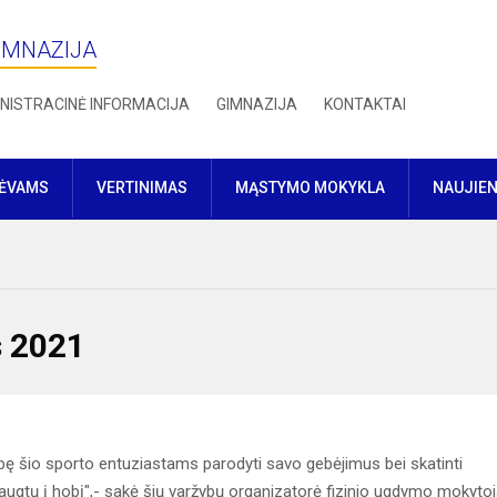
IMNAZIJA
NISTRACINĖ INFORMACIJA
GIMNAZIJA
KONTAKTAI
TĖVAMS
VERTINIMAS
MĄSTYMO MOKYKLA
NAUJIE
s 2021
mybę šio sporto entuziastams parodyti savo gebėjimus bei skatinti
peraugtų į hobį",- sakė šių varžybų organizatorė fizinio ugdymo mokyto