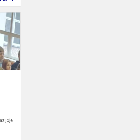
Penktose
klasėse
jau
startuoja
„Nuodugnaus
mokymosi“
projek...
azijoje