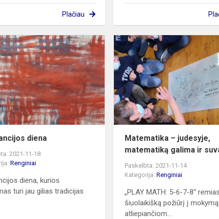
Plačiau
Pla
Tolerancijos
diena
ancijos diena
Matematika – judesyje,
matematiką galima ir suva
ta: 2021-11-18
ija:
Renginiai
Paskelbta: 2021-11-14
Kategorija:
Renginiai
ncijos diena, kurios
as turi jau gilias tradicijas
„PLAY MATH: 5-6-7-8“ remia
šiuolaikišką požiūrį į mokymą
atliepiančiom...