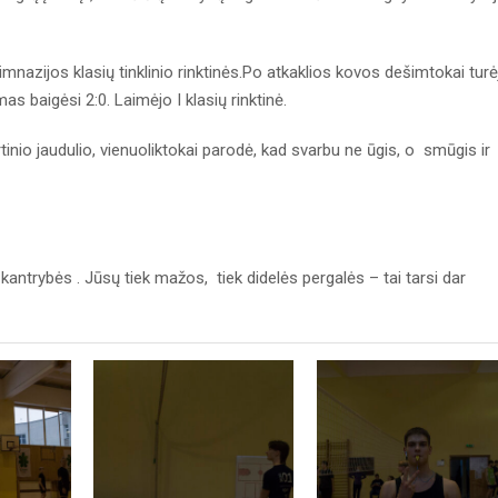
gimnazijos klasių tinklinio rinktinės.Po atkaklios kovos dešimtokai turė
s baigėsi 2:0. Laimėjo I klasių rinktinė.
tinio jaudulio, vienuoliktokai parodė, kad svarbu ne ūgis, o smūgis ir
antrybės . Jūsų tiek mažos, tiek didelės pergalės – tai tarsi dar