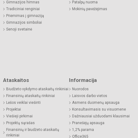
Gimnazijos himnas
Patalpų nuoma
Tradiciniai renginiai
Mokinių pavėžėjimas
Priėmimas į gimnaziją
Gimnazijos simboliai
Senoji svetainė
Ataskaitos
Informacija
Biudžeto vykdymo ataskaitų rinkiniai
Nuorodos
Finansinių ataskaitų rinkiniai
Laisvos darbo vietos
Lėšos veiklai viešinti
Asmens duomenų apsauga
Projektai
Konsultavimasis su visuomene
Viešieji pirkimai
Dažniausiai užduodami klausimai
Projektų sąrašas
Pranešėjų apsauga
Finansinių ir biudžeto ataskaitų
1,2% parama
rinkiniai
Office365