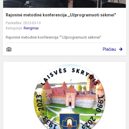
Rajoninė metodinė konferencija ,,Užprogramuoti sėkmei"
Paskelbta: 2023-03-10
Kategorija:
Renginiai
Rajoninė metodinė konferencija ""Užprogramuoti sėkmei"
Plačiau
Š
b
"
s