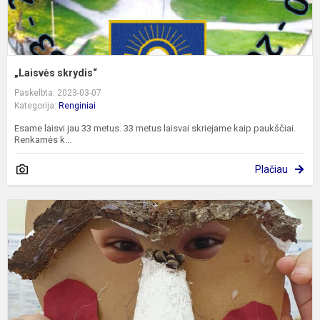
„Laisvės skrydis“
Paskelbta: 2023-03-07
Kategorija:
Renginiai
Esame laisvi jau 33 metus. 33 metus laisvai skriejame kaip paukščiai.
Renkamės k...
Plačiau
6
k
m
d
e