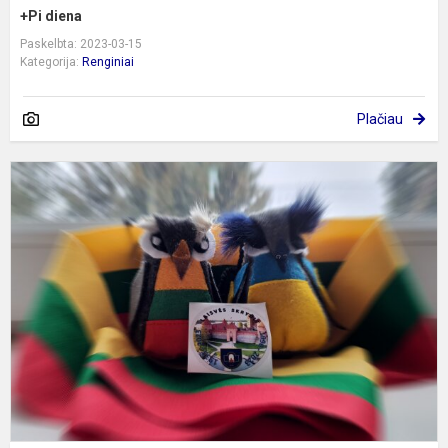
+Pi diena
Paskelbta: 2023-03-15
Kategorija:
Renginiai
Plačiau
L
s