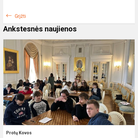
Grįžti
Ankstesnės naujienos
P
K
Protų Kovos