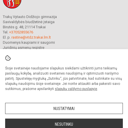
Trakų Vytauto Didžiojo gimnazija
Savivaldybės biudžetinė įstaiga
Birutės g. 48, 21114 Trakai
Tel.
+37052855676
El. p.
rastine@vtdz.trakai.lm.lt
Duomenys kaupiami ir saugomi
Juridinių asmenų registre
Įmonės kodas 190667368
Šioje svetainėje naudojame slapukus siekdami užtikrinti jums teikiamų
© 2021. Trakų Vytauto Didžiojo gimnazija. Visos teisės saugomos.
paslaugų kokybę, analizuoti svetainės naudojimą ir optimizuoti naršymo
Kopijuoti turinį be raštiško gimnazijos sutikimo griežtai draudžiama.
patirtį. Spustelėję mygtuką „Sutinku“, jūs patvirtinate, kad sutinkate su visų
slapukų naudojimu šioje svetainėje. Jei norite atšaukti arba pakeisti savo
Prieinamumo paraiška
Slapukų valdymas
sutikimus, prašome apsilankyti
slapukų valdymo puslapyje
.
Mes kuriame mokykloms
SVETAINESMOKYKLOMS.LT
NUSTATYMAI
NESUTINKU