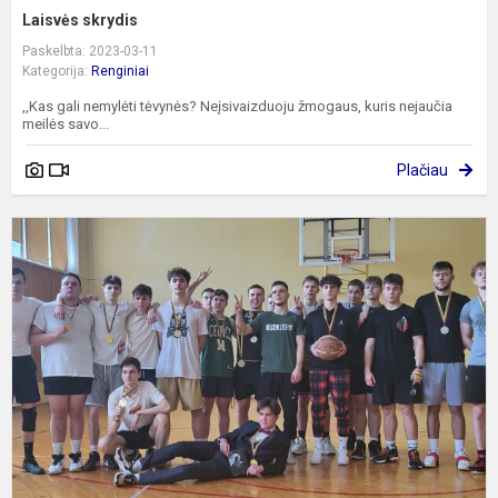
Laisvės skrydis
Paskelbta: 2023-03-11
Kategorija:
Renginiai
,,Kas gali nemylėti tėvynės? Neįsivaizduoju žmogaus, kuris nejaučia
meilės savo...
Plačiau
K
v
k
1
p