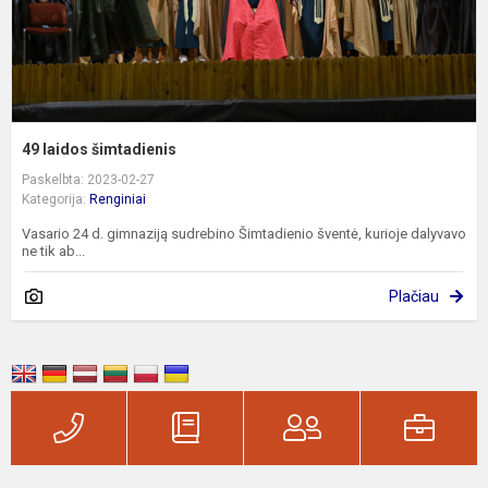
49 laidos šimtadienis
Paskelbta: 2023-02-27
Kategorija:
Renginiai
Vasario 24 d. gimnaziją sudrebino Šimtadienio šventė, kurioje dalyvavo
ne tik ab...
Plačiau