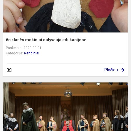
6c klasės mokiniai dalyvauja edukacijose
Paskelbta: 2023-03-01
Kategorija:
Renginiai
Plačiau
4
l
š