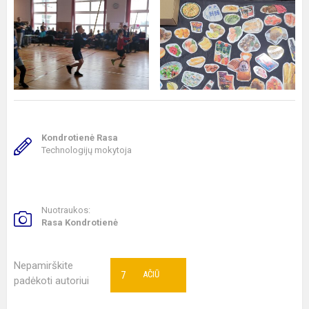
Kondrotienė Rasa
Technologijų mokytoja
Nuotraukos:
Rasa Kondrotienė
Nepamirškite
7
AČIŪ
padėkoti autoriui