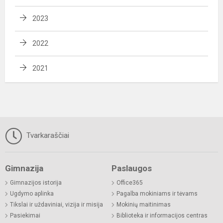
2023
2022
2021
Tvarkaraščiai
Gimnazija
Paslaugos
Gimnazijos istorija
Office365
Ugdymo aplinka
Pagalba mokiniams ir tėvams
Tikslai ir uždaviniai, vizija ir misija
Mokinių maitinimas
Pasiekimai
Biblioteka ir informacijos centras