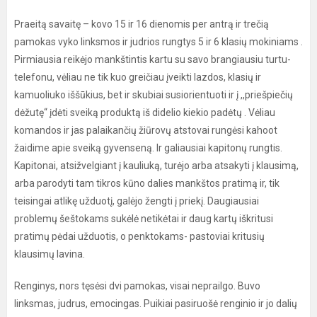
Praeitą savaitę – kovo 15 ir 16 dienomis per antrą ir trečią
pamokas vyko linksmos ir judrios rungtys 5 ir 6 klasių mokiniams .
Pirmiausia reikėjo mankštintis kartu su savo brangiausiu turtu-
telefonu, vėliau ne tik kuo greičiau įveikti lazdos, klasių ir
kamuoliuko iššūkius, bet ir skubiai susiorientuoti ir į ,,priešpiečių
dėžutę“ įdėti sveiką produktą iš didelio kiekio padėtų . Vėliau
komandos ir jas palaikančių žiūrovų atstovai rungėsi kahoot
žaidime apie sveiką gyvenseną. Ir galiausiai kapitonų rungtis.
Kapitonai, atsižvelgiant į kauliuką, turėjo arba atsakyti į klausimą,
arba parodyti tam tikros kūno dalies mankštos pratimą ir, tik
teisingai atlikę užduotį, galėjo žengti į priekį. Daugiausiai
problemų šeštokams sukėlė netikėtai ir daug kartų iškritusi
pratimų pėdai užduotis, o penktokams- pastoviai kritusių
klausimų lavina.
Renginys, nors tęsėsi dvi pamokas, visai neprailgo. Buvo
linksmas, judrus, emocingas. Puikiai pasiruošė renginio ir jo dalių