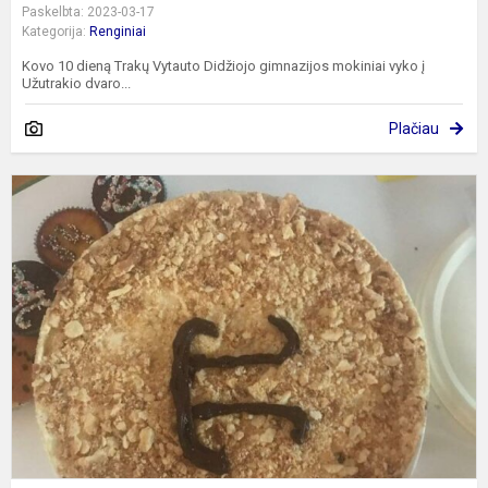
Paskelbta: 2023-03-17
Kategorija:
Renginiai
Kovo 10 dieną Trakų Vytauto Didžiojo gimnazijos mokiniai vyko į
Užutrakio dvaro...
Plačiau
+
d