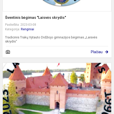
Šventinis bėgimas "Laisvės skrydis"
Paskelbta: 2023-03-08
Kategorija:
Renginiai
Tradicinis Trakų Vytauto Didžiojo gimnazijos bėgimas „Laisvės
skrydis“
Plačiau
„
s