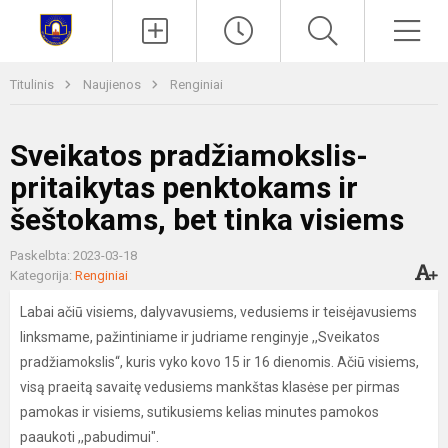
Paieška
Men
Titulinis
Naujienos
Renginiai
Sveikatos pradžiamokslis-
pritaikytas penktokams ir
šeštokams, bet tinka visiems
Paskelbta: 2023-03-18
Kategorija:
Renginiai
Labai ačiū visiems, dalyvavusiems, vedusiems ir teisėjavusiems
linksmame, pažintiniame ir judriame renginyje ,,Sveikatos
pradžiamokslis“, kuris vyko kovo 15 ir 16 dienomis. Ačiū visiems,
visą praeitą savaitę vedusiems mankštas klasėse per pirmas
pamokas ir visiems, sutikusiems kelias minutes pamokos
paaukoti ,,pabudimui".