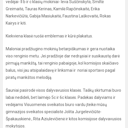
vedėjai- II b ir c klasių mokiniai- Ieva Suščinskytė, Smiltė
Greimaitė, Tauras Kerinas, Kamilė Rapčinskaitė, Erika
Narkevičiūtė, Gabija Masiukaitė, Faustina Laškovaitė, Rokas
Kairys ir kiti.
Kiekviena klasė ruošė emblemas ir kūrė plakatus.
Maloniai pradžiugino mokinių betarpiškumas ir gera nuotaika
viso renginio metu. Jei pradžioje dar nedrąsiai ir susikaustę darė
pirmąją mankštą, tai renginio pabaigoje, kol komisijos skaičiavo
balus, visi jau atsipalaidavę ir linksmai ir noriai sportavo pagal
piratų mankštos melodiją.
Šauniai pasirodė visos dalyvavusios klasės. Taškų skirtumai buvo
labai nedideli, bet laimėjo 5c ir 6c klasės. Padėkas dalyviams ir
vedėjams Visuomenės sveikatos biuro vardu įteikė mūsų
gimnazijos sveikatos specialistė Jolita Jurgelevičiūtė-
Špakauskienė , Rita Aziulevičienė ir kitos komisijose dalyvavusios
mokytojos.