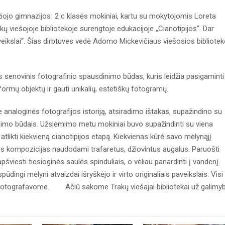
jo gimnazijos 2 c klasės mokiniai, kartu su mokytojomis Loreta
 viešojoje bibliotekoje surengtoje edukacijoje „Cianotipijos“. Dar
veikslai“. Šias dirbtuves vedė Adomo Mickevičiaus viešosios bibliote
senovinis fotografinio spausdinimo būdas, kuris leidžia pasigaminti
ormų objektų ir gauti unikalių, estetiškų fotogramų.
naloginės fotografijos istoriją, atsiradimo ištakas, supažindino su
dojimo būdais. Užsiėmimo metu mokiniai buvo supažindinti su viena
atlikti kiekvieną cianotipijos etapą. Kiekvienas kūrė savo mėlynąjį
rias kompozicijas naudodami trafaretus, džiovintus augalus. Paruošti
apšviesti tiesioginės saulės spinduliais, o vėliau panardinti į vandenį.
ūdingi mėlyni atvaizdai išryškėjo ir virto originaliais paveikslais. Visi
nusifotografavome. Ačiū sakome Trakų viešajai bibliotekai už galimy