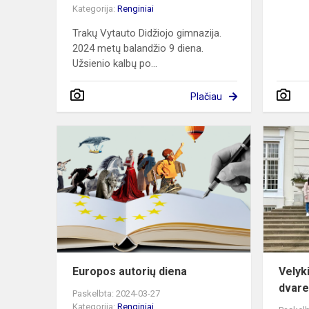
Kategorija:
Renginiai
Trakų Vytauto Didžiojo gimnazija.
2024 metų balandžio 9 diena.
Užsienio kalbų po...
Plačiau
Europos
autorių
diena
Europos autorių diena
Velyk
dvar
Paskelbta: 2024-03-27
Kategorija:
Renginiai