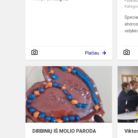
Paskelb
Kategor
Specia
atviros
velykin
Plačiau
DIRBINIŲ
IŠ
MOLIO
PARODA
DIRBINIŲ IŠ MOLIO PARODA
Viktor