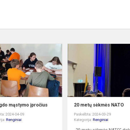
5a
-
ugdo
mąstymo
įpročius
ugdo mąstymo įpročius
20 metų sėkmės NATO
ta: 2024-04-09
Paskelbta: 2024-03-29
ija:
Renginiai
Kategorija:
Renginiai