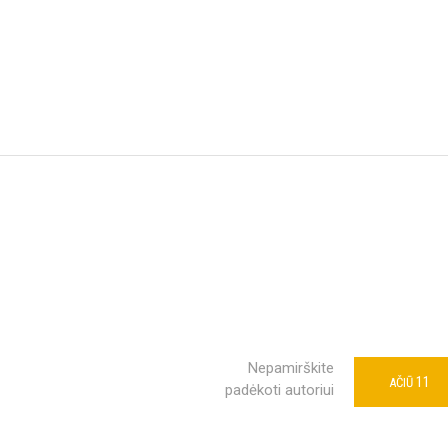
Nepamirškite
11
AČIŪ
padėkoti autoriui