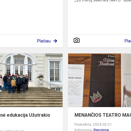
,,20 metų sėkmės NATO" disk
Plačiau
Pla
Velykinė
edukacija
Užutrakio
dvare
inė edukacija Užutrakio
MENANČIOS TEATRO MA
e
Paskelbta: 2024-03-21
Kategorija:
Renginiai