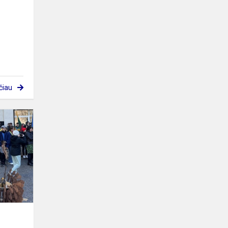
čiau
„Sudainuokime
Lietuvą“