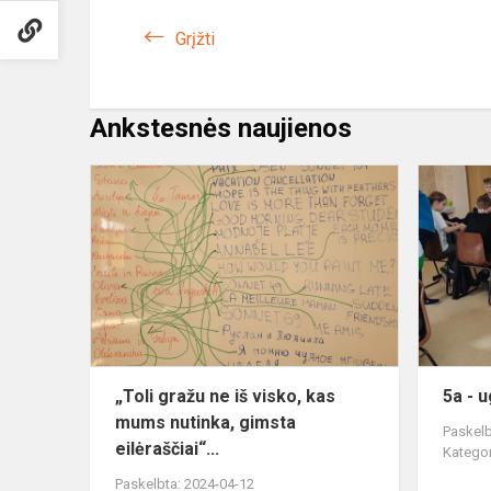
Grįžti
Ankstesnės naujienos
„Toli
gražu
ne
iš
visko,
kas
mums
nutinka,
gimsta
„Toli gražu ne iš visko, kas
5a - 
eilėrašči...
mums nutinka, gimsta
Paskelb
eilėraščiai“...
Kategor
Paskelbta: 2024-04-12