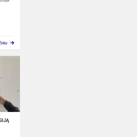
usija
čiau
MENANČIOS
TEATRO
MAGIJĄ
GIJĄ