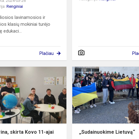
ta: 2024-03-26
ija:
Renginiai
liosios lavinamosios ir
ios klasių mokiniai turėjo
ę edukaci...
Plačiau
Pla
Viktorina,
skirta
Kovo
11-
ajai
ina, skirta Kovo 11-ajai
„Sudainuokime Lietuvą“