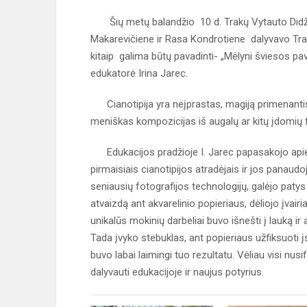
Šių metų balandžio 10 d. Trakų Vytauto Didžio
Makarevičiene ir Rasa Kondrotiene dalyvavo Trakų
kitaip galima būtų pavadinti- „Mėlyni šviesos pa
edukatorė Irina Jarec.
Cianotipija yra neįprastas, magiją primenantis 
meniškas kompozicijas iš augalų ar kitų įdomių f
Edukacijos pradžioje I. Jarec papasakojo apie a
pirmaisiais cianotipijos atradėjais ir jos panau
seniausių fotografijos technologijų, galėjo patys 
atvaizdą ant akvarelinio popieriaus, dėliojo įvai
unikalūs mokinių darbeliai buvo išnešti į lauką ir 
Tada įvyko stebuklas, ant popieriaus užfiksuoti įsp
buvo labai laimingi tuo rezultatu. Vėliau visi 
dalyvauti edukacijoje ir naujus potyrius.