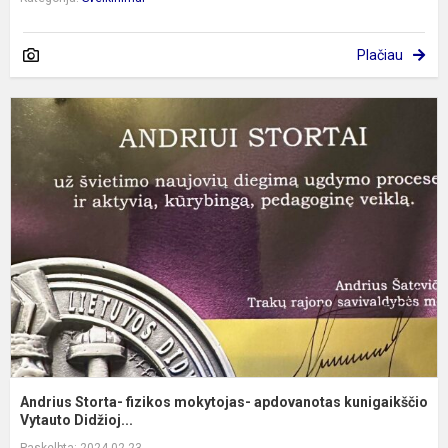
Plačiau
A
S
f
m
a
k
Andrius Storta- fizikos mokytojas- apdovanotas kunigaikščio
Vytauto Didžioj...
Paskelbta: 2024-02-23