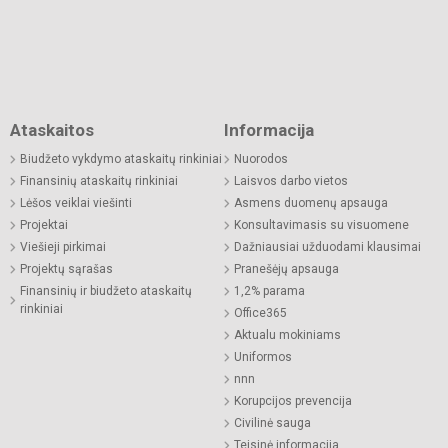
Ataskaitos
Informacija
Biudžeto vykdymo ataskaitų rinkiniai
Nuorodos
Finansinių ataskaitų rinkiniai
Laisvos darbo vietos
Lėšos veiklai viešinti
Asmens duomenų apsauga
Projektai
Konsultavimasis su visuomene
Viešieji pirkimai
Dažniausiai užduodami klausimai
Projektų sąrašas
Pranešėjų apsauga
Finansinių ir biudžeto ataskaitų
1,2% parama
rinkiniai
Office365
Aktualu mokiniams
Uniformos
nnn
Korupcijos prevencija
Civilinė sauga
Teisinė informacija