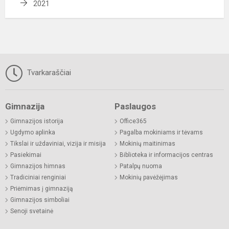
2021
Tvarkaraščiai
Gimnazija
Paslaugos
Gimnazijos istorija
Office365
Ugdymo aplinka
Pagalba mokiniams ir tėvams
Tikslai ir uždaviniai, vizija ir misija
Mokinių maitinimas
Pasiekimai
Biblioteka ir informacijos centras
Gimnazijos himnas
Patalpų nuoma
Tradiciniai renginiai
Mokinių pavėžėjimas
Priėmimas į gimnaziją
Gimnazijos simboliai
Senoji svetainė