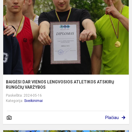
D
V
L
A
A
R
V
BAIGĖSI DAR VIENOS LENGVOSIOS ATLETIKOS ATSKIRŲ
RUNGČIŲ VARŽYBOS
Paskelbta: 2024-05-16
Kategorija:
Sveikinimai
Plačiau