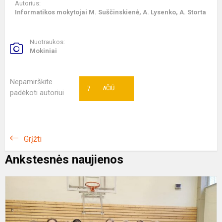
Autorius:
Informatikos mokytojai M. Suščinskienė, A. Lysenko, A. Storta
Nuotraukos:
Mokiniai
Nepamirškite
7
AČIŪ
padėkoti autoriui
Grįžti
Ankstesnės naujienos
P
r
k
v