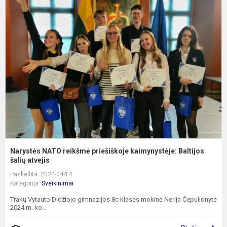
N
N
r
p
k
B
ša
Narystės NATO reikšmė priešiškoje kaimynystėje: Baltijos
šalių atvejis
Paskelbta: 2024-04-14
Kategorija:
Sveikinimai
Trakų Vytauto Didžiojo gimnazijos 8c klasės mokinė Nerija Čepulionytė
2024 m. ko...