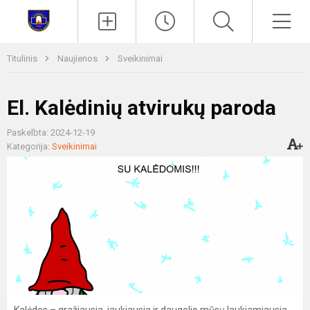
Paieška
Men
Titulinis
Naujienos
Sveikinimai
El. Kalėdinių atvirukų paroda
Paskelbta: 2024-12-19
Kategorija:
Sveikinimai