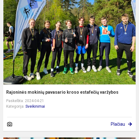
R
m
p
k
e
v
Rajoninės mokinių pavasario kroso estafečių varžybos
Paskelbta: 2024-04-21
Kategorija:
Sveikinimai
Plačiau