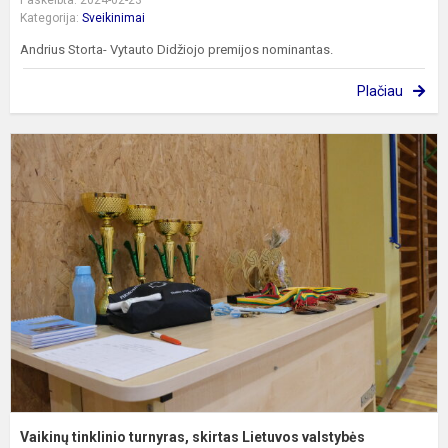
Kategorija:
Sveikinimai
Andrius Storta- Vytauto Didžiojo premijos nominantas.
Plačiau
V
t
t
s
L
v
a
Vaikinų tinklinio turnyras, skirtas Lietuvos valstybės