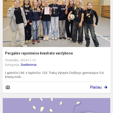
Pergalės rajoninėse kvadrato varžybose
Paskelbta: 2024-11-15
Kategorija:
Sveikinimai
Lapkričio14d. ir lapkričio 12d. Trakų Vytauto Didžiojo gimnazijos 5-6
klasių mok...
Plačiau
S