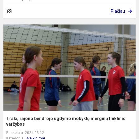
Plačiau
T
r
b
u
m
m
t
va
Trakų rajono bendrojo ugdymo mokyklų merginų tinklinio
varžybos
Paskelbta: 2024-03-12
Kategorija:
Sveikinimai