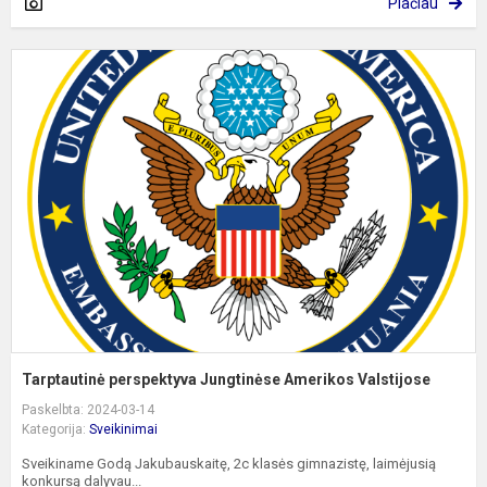
Plačiau
T
p
J
A
V
Tarptautinė perspektyva Jungtinėse Amerikos Valstijose
Paskelbta: 2024-03-14
Kategorija:
Sveikinimai
Sveikiname Godą Jakubauskaitę, 2c klasės gimnazistę, laimėjusią
konkursą dalyvau...