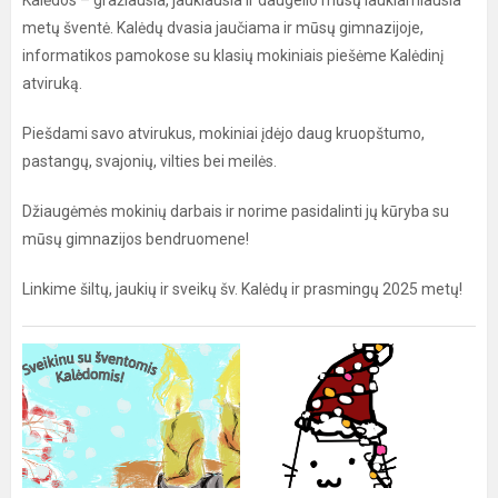
Kalėdos – gražiausia, jaukiausia ir daugelio mūsų laukiamiausia
metų šventė. Kalėdų dvasia jaučiama ir mūsų gimnazijoje,
informatikos pamokose su klasių mokiniais piešėme Kalėdinį
atviruką.
Piešdami savo atvirukus, mokiniai įdėjo daug kruopštumo,
pastangų, svajonių, vilties bei meilės.
Džiaugėmės mokinių darbais ir norime pasidalinti jų kūryba su
mūsų gimnazijos bendruomene!
Linkime šiltų, jaukių ir sveikų šv. Kalėdų ir prasmingų 2025 metų!