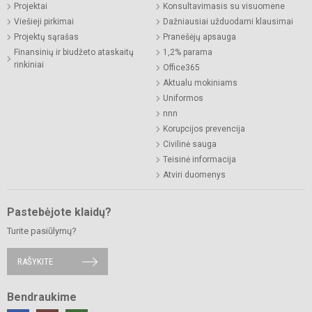
Projektai
Konsultavimasis su visuomene
Viešieji pirkimai
Dažniausiai užduodami klausimai
Projektų sąrašas
Pranešėjų apsauga
Finansinių ir biudžeto ataskaitų
1,2% parama
rinkiniai
Office365
Aktualu mokiniams
Uniformos
nnn
Korupcijos prevencija
Civilinė sauga
Teisinė informacija
Atviri duomenys
Pastebėjote klaidų?
Turite pasiūlymų?
RAŠYKITE
Bendraukime