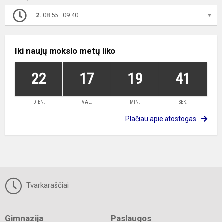
2.
08.55—09.40
Iki naujų mokslo metų liko
22
17
19
41
DIEN.
VAL.
MIN.
SEK.
Plačiau apie atostogas
Tvarkaraščiai
Gimnazija
Paslaugos