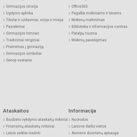
Gimnazijos istorija
Office365
Ugdymo aplinka
Pagalba mokiniams ir tėvams
Tikslai ir uždaviniai, vizija ir misija
Mokinių maitinimas
Pasiekimai
Biblioteka ir informacijos centras
Gimnazijos himnas
Patalpų nuoma
Tradiciniai renginiai
Mokinių pavėžėjimas
Priėmimas į gimnaziją
Gimnazijos simboliai
Senoji svetainė
Ataskaitos
Informacija
Biudžeto vykdymo ataskaitų rinkiniai
Nuorodos
Finansinių ataskaitų rinkiniai
Laisvos darbo vietos
Lėšos veiklai viešinti
Asmens duomenų apsauga