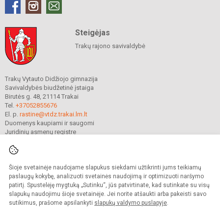
Steigėjas
Trakų rajono savivaldybė
Trakų Vytauto Didžiojo gimnazija
Savivaldybės biudžetinė įstaiga
Birutės g. 48, 21114 Trakai
Tel.
+37052855676
El. p.
rastine@vtdz.trakai.lm.lt
Duomenys kaupiami ir saugomi
Juridinių asmenų registre
Įmonės kodas 190667368
Šioje svetainėje naudojame slapukus siekdami užtikrinti jums teikiamų
© 2021. Trakų Vytauto Didžiojo gimnazija. Visos teisės saugomos.
paslaugų kokybę, analizuoti svetainės naudojimą ir optimizuoti naršymo
Kopijuoti turinį be raštiško gimnazijos sutikimo griežtai draudžiama.
patirtį. Spustelėję mygtuką „Sutinku“, jūs patvirtinate, kad sutinkate su visų
slapukų naudojimu šioje svetainėje. Jei norite atšaukti arba pakeisti savo
Prieinamumo paraiška
Slapukų valdymas
sutikimus, prašome apsilankyti
slapukų valdymo puslapyje
.
Mes kuriame mokykloms