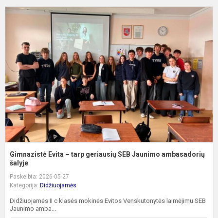
G
E
–
t
g
S
J
a
š.
Gimnazistė Evita – tarp geriausių SEB Jaunimo ambasadorių
šalyje
Paskelbta: 2026-05-27
Kategorija:
Didžiuojamės
Didžiuojamės II c klasės mokinės Evitos Venskutonytės laimėjimu SEB
Jaunimo amba...