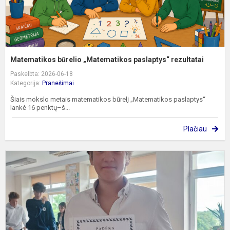
Matematikos būrelio „Matematikos paslaptys“ rezultatai
Paskelbta: 2026-06-18
Kategorija:
Pranešimai
Šiais mokslo metais matematikos būrelį „Matematikos paslaptys“
lankė 16 penktų–š...
Plačiau
G
v