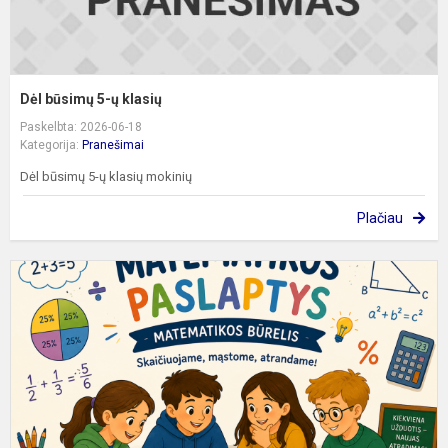
Dėl būsimų 5-ų klasių
Paskelbta: 2026-06-18
Kategorija:
Pranešimai
Dėl būsimų 5-ų klasių mokinių
Plačiau
M
b
„
p
r