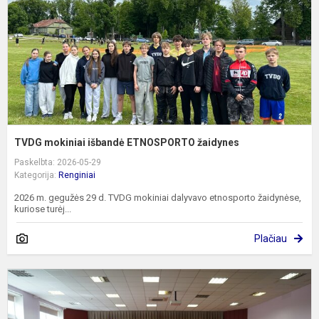
ž
TVDG mokiniai išbandė ETNOSPORTO žaidynes
Paskelbta: 2026-05-29
Kategorija:
Renginiai
2026 m. gegužės 29 d. TVDG mokiniai dalyvavo etnosporto žaidynėse,
kuriose turėj...
Plačiau
5
o
a