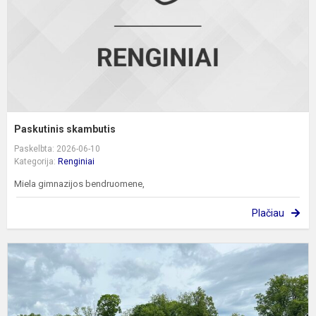
Paskutinis skambutis
Paskelbta: 2026-06-10
Kategorija:
Renginiai
Miela gimnazijos bendruomene,
Plačiau
T
m
i
E