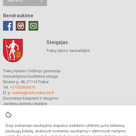
RAŠYKITE
Bendraukime
Steigėjas
Trakų rajono savivaldybė
Trakų Vytauto Didžiojo gimnazija
Savivaldybės biudžetinė įstaiga
Birutės g. 48, 21114 Trakai
Tel.
+37052855676
El. p.
rastine@vtdz.trakai.lm.lt
Duomenys kaupiami ir saugomi
Juridinių asmenų registre
Įmonės kodas 190667368
Šioje svetainėje naudojame slapukus siekdami užtikrinti jums teikiamų
© 2021. Trakų Vytauto Didžiojo gimnazija. Visos teisės saugomos.
paslaugų kokybę, analizuoti svetainės naudojimą ir optimizuoti naršymo
Kopijuoti turinį be raštiško gimnazijos sutikimo griežtai draudžiama.