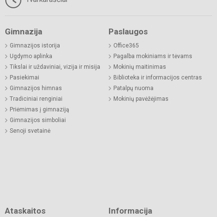
Gimnazija
Paslaugos
Gimnazijos istorija
Office365
Ugdymo aplinka
Pagalba mokiniams ir tėvams
Tikslai ir uždaviniai, vizija ir misija
Mokinių maitinimas
Pasiekimai
Biblioteka ir informacijos centras
Gimnazijos himnas
Patalpų nuoma
Tradiciniai renginiai
Mokinių pavėžėjimas
Priėmimas į gimnaziją
Gimnazijos simboliai
Senoji svetainė
Ataskaitos
Informacija