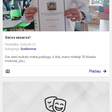
Geros vasaros!
Paskelbta: 2026-06-12
Kategorija:
Sveikinimai
Dar vieni mokslo metai prabėgo, ir štai, mano mielieji 7D klasės
mokiniai, jūs j...
Plačiau
P
s