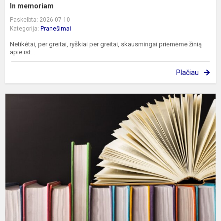
In memoriam
Paskelbta: 2026-07-10
Kategorija:
Pranešimai
Netikėtai, per greitai, ryškiai per greitai, skausmingai priėmėme žinią
apie ist...
Plačiau
B
D
L
V