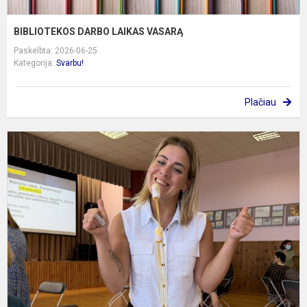
BIBLIOTEKOS DARBO LAIKAS VASARĄ
Paskelbta: 2026-06-25
Kategorija:
Svarbu!
Plačiau
K
b
t
z
s
l
ir
į
u