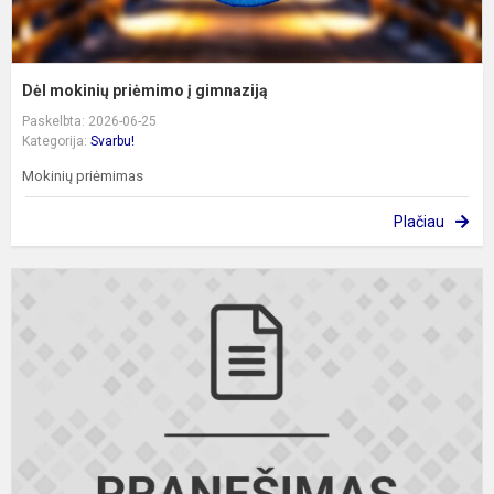
Dėl mokinių priėmimo į gimnaziją
Paskelbta: 2026-06-25
Kategorija:
Svarbu!
Mokinių priėmimas
Plačiau
D
b
5
ų
k