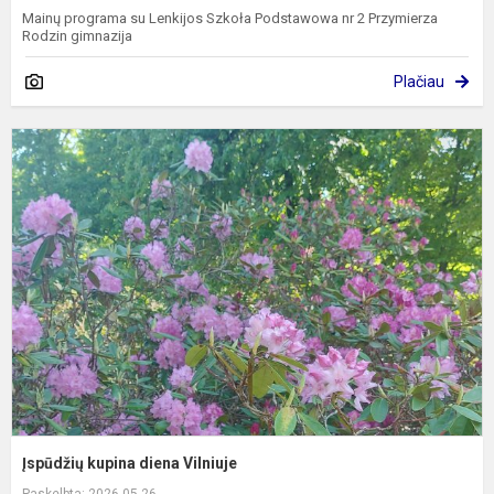
Mainų programa su Lenkijos Szkoła Podstawowa nr 2 Przymierza
Rodzin gimnazija
Plačiau
Į
k
d
V
Įspūdžių kupina diena Vilniuje
Paskelbta: 2026-05-26