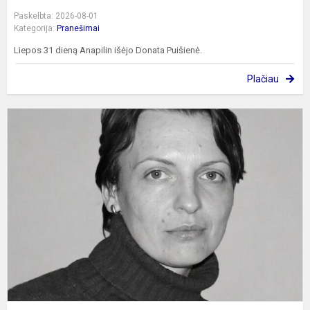
Paskelbta: 2026-08-01
Kategorija:
Pranešimai
Liepos 31 dieną Anapilin išėjo Donata Puišienė.
Plačiau
I
m