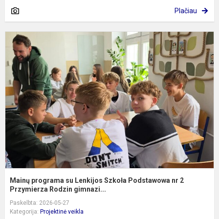
Plačiau
M
p
s
L
S
P
n
2
P
Mainų programa su Lenkijos Szkoła Podstawowa nr 2
Przymierza Rodzin gimnazi...
Paskelbta: 2026-05-27
Kategorija:
Projektinė veikla