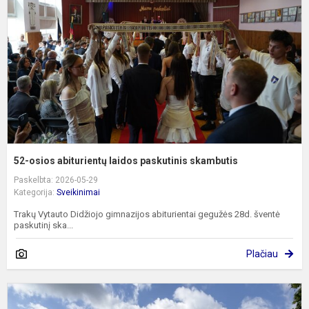
l
p
s
52-osios abiturientų laidos paskutinis skambutis
Paskelbta: 2026-05-29
Kategorija:
Sveikinimai
Trakų Vytauto Didžiojo gimnazijos abiturientai gegužės 28d. šventė
paskutinį ska...
Plačiau
5
ir