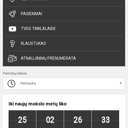
PASIEKIMAI
TVDG TINKLALAIDĖ
KLAUSTUKAS
ATNAUJINIMŲ PRENUMERATA
Pamokų laikas
Pertrauka
Iki naujų mokslo metų liko
25
02
26
32