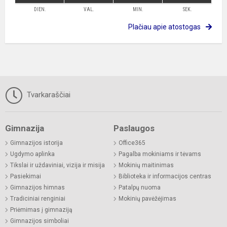
DIEN.
VAL.
MIN.
SEK.
Plačiau apie atostogas
Tvarkaraščiai
Gimnazija
Paslaugos
Gimnazijos istorija
Office365
Ugdymo aplinka
Pagalba mokiniams ir tėvams
Tikslai ir uždaviniai, vizija ir misija
Mokinių maitinimas
Pasiekimai
Biblioteka ir informacijos centras
Gimnazijos himnas
Patalpų nuoma
Tradiciniai renginiai
Mokinių pavėžėjimas
Priėmimas į gimnaziją
Gimnazijos simboliai