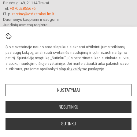
Birutės g. 48, 21114 Trakai
Tel.
+37052855676
El. p.
rastine@vtdz.trakai.lm.lt
Duomenys kaupiami ir saugomi
Juridinių asmenų registre
Įmonės kodas 190667368
Šioje svetainėje naudojame slapukus siekdami užtikrinti jums teikiamų
© 2021. Trakų Vytauto Didžiojo gimnazija. Visos teisės saugomos.
paslaugų kokybę, analizuoti svetainės naudojimą ir optimizuoti naršymo
Kopijuoti turinį be raštiško gimnazijos sutikimo griežtai draudžiama.
patirtį. Spustelėję mygtuką „Sutinku“, jūs patvirtinate, kad sutinkate su visų
slapukų naudojimu šioje svetainėje. Jei norite atšaukti arba pakeisti savo
Prieinamumo paraiška
Slapukų valdymas
sutikimus, prašome apsilankyti
slapukų valdymo puslapyje
.
Mes kuriame mokykloms
SVETAINESMOKYKLOMS.LT
NUSTATYMAI
NESUTINKU
SUTINKU