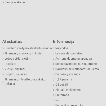
Senoji svetainė
Ataskaitos
Informacija
Biudžeto vykdymo ataskaitų rinkiniai
Nuorodos
Finansinių ataskaitų rinkiniai
Laisvos darbo vietos
Lėšos veiklai viešinti
Asmens duomenų apsauga
Projektai
Konsultavimasis su visuomene
Viešieji pirkimai
Dažniausiai užduodami klausimai
Projektų sąrašas
Pranešėjų apsauga
Finansinių ir biudžeto ataskaitų
1,2% parama
rinkiniai
Office365
Aktualu mokiniams
Uniformos
nnn
Korupcijos prevencija