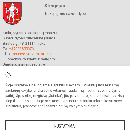
Steigėjas
Trakų rajono savivaldybė
Trakų Vytauto Didžiojo gimnazija
Savivaldybės biudžetinė įstaiga
Birutės g. 48, 21114 Trakai
Tel.
+37052855676
El. p.
rastine@vtdz.trakai.lm.lt
Duomenys kaupiami ir saugomi
Juridinių asmenų registre
Įmonės kodas 190667368
Šioje svetainėje naudojame slapukus siekdami užtikrinti jums teikiamų
© 2021. Trakų Vytauto Didžiojo gimnazija. Visos teisės saugomos.
paslaugų kokybę, analizuoti svetainės naudojimą ir optimizuoti naršymo
Kopijuoti turinį be raštiško gimnazijos sutikimo griežtai draudžiama.
patirtį. Spustelėję mygtuką „Sutinku“, jūs patvirtinate, kad sutinkate su visų
slapukų naudojimu šioje svetainėje. Jei norite atšaukti arba pakeisti savo
Prieinamumo paraiška
Slapukų valdymas
sutikimus, prašome apsilankyti
slapukų valdymo puslapyje
.
Mes kuriame mokykloms
SVETAINESMOKYKLOMS.LT
NUSTATYMAI