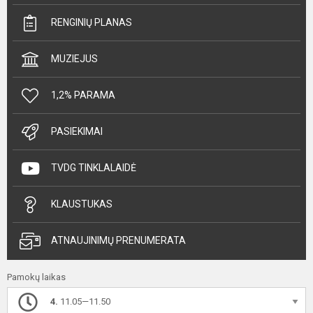
RENGINIŲ PLANAS
MUZIEJUS
1,2% PARAMA
PASIEKIMAI
TVDG TINKLALAIDĖ
KLAUSTUKAS
ATNAUJINIMŲ PRENUMERATA
Pamokų laikas
4.
11.05—11.50