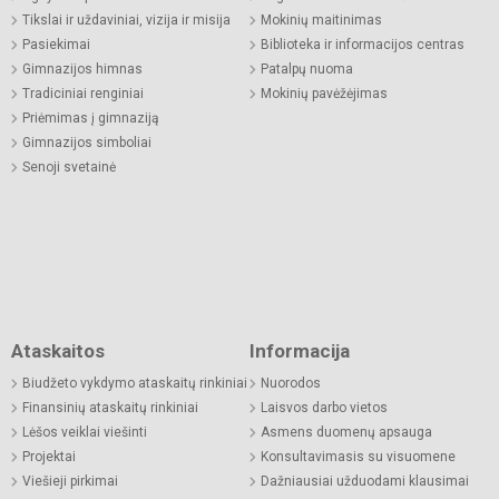
Tikslai ir uždaviniai, vizija ir misija
Mokinių maitinimas
Pasiekimai
Biblioteka ir informacijos centras
Gimnazijos himnas
Patalpų nuoma
Tradiciniai renginiai
Mokinių pavėžėjimas
Priėmimas į gimnaziją
Gimnazijos simboliai
Senoji svetainė
Ataskaitos
Informacija
Biudžeto vykdymo ataskaitų rinkiniai
Nuorodos
Finansinių ataskaitų rinkiniai
Laisvos darbo vietos
Lėšos veiklai viešinti
Asmens duomenų apsauga
Projektai
Konsultavimasis su visuomene
Viešieji pirkimai
Dažniausiai užduodami klausimai