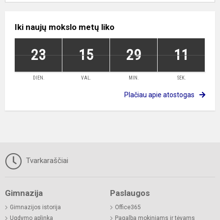
Iki naujų mokslo metų liko
23
15
29
11
DIEN.
VAL.
MIN.
SEK.
Plačiau apie atostogas
Tvarkaraščiai
Gimnazija
Paslaugos
Gimnazijos istorija
Office365
Ugdymo aplinka
Pagalba mokiniams ir tėvams