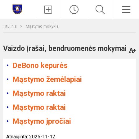
Paieška
Men
Titulinis
Mąstymo mokykla
Vaizdo įrašai, bendruomenės mokymai
DeBono kepurės
Mąstymo žemėlapiai
Mąstymo raktai
Mąstymo raktai
Mąstymo įpročiai
Atnaujinta: 2025-11-12