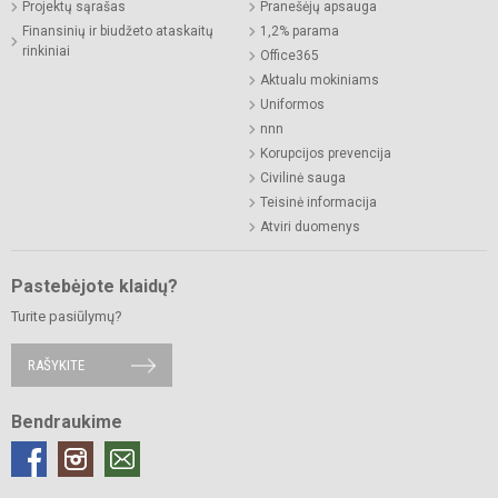
Projektų sąrašas
Pranešėjų apsauga
Finansinių ir biudžeto ataskaitų
1,2% parama
rinkiniai
Office365
Aktualu mokiniams
Uniformos
nnn
Korupcijos prevencija
Civilinė sauga
Teisinė informacija
Atviri duomenys
Pastebėjote klaidų?
Turite pasiūlymų?
RAŠYKITE
Bendraukime