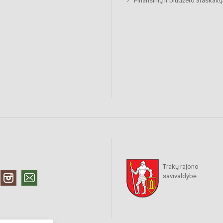
Finansinių ir biudžeto ataskaitų 
Trakų rajono
savivaldybė