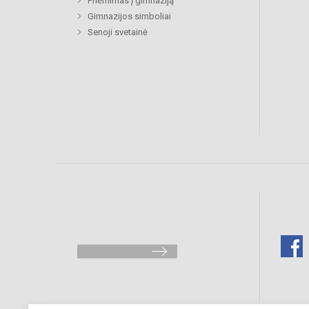
Priėmimas į gimnaziją
Gimnazijos simboliai
Senoji svetainė