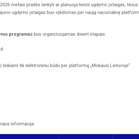
2026 metais pradės lankyti ar planuoja keisti ugdymo įstaigas, tėvus 
 rajono ugdymo įstaigas bus vykdomas per naują nacionalinę platfor
dymo programas
bus organizuojamas dviem etapais:
d.
teikiami tik elektroniniu būdu per platformą „Mokausi Lietuvoje“
riaus informacija