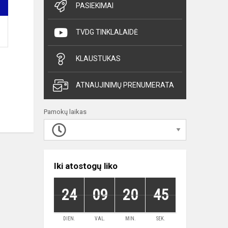
PASIEKIMAI
TVDG TINKLALAIDĖ
KLAUSTUKAS
ATNAUJINIMŲ PRENUMERATA
Pamokų laikas
Iki atostogų liko
24
09
20
44
DIEN.
VAL.
MIN.
SEK.