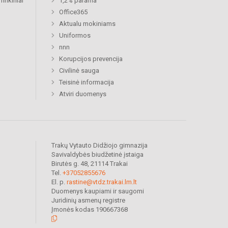
rinkiniai
1,2% parama
Office365
Aktualu mokiniams
Uniformos
nnn
Korupcijos prevencija
Civilinė sauga
Teisinė informacija
Atviri duomenys
Trakų Vytauto Didžiojo gimnazija
Savivaldybės biudžetinė įstaiga
Birutės g. 48, 21114 Trakai
Tel.
+37052855676
El. p.
rastine@vtdz.trakai.lm.lt
Duomenys kaupiami ir saugomi
Juridinių asmenų registre
Įmonės kodas 190667368