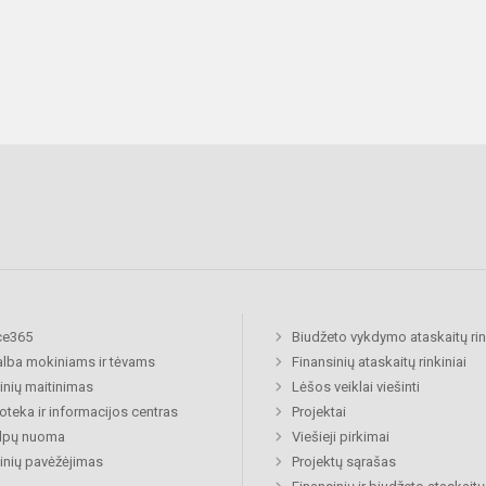
ce365
Biudžeto vykdymo ataskaitų rin
lba mokiniams ir tėvams
Finansinių ataskaitų rinkiniai
nių maitinimas
Lėšos veiklai viešinti
ioteka ir informacijos centras
Projektai
alpų nuoma
Viešieji pirkimai
nių pavėžėjimas
Projektų sąrašas