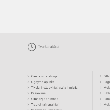
Tvarkaraščiai
Gimnazijos istorija
Offi
Ugdymo aplinka
Paga
Tikslai ir uždaviniai, vizija ir misija
Moki
Pasiekimai
Bibl
Gimnazijos himnas
Pat
Tradiciniai renginiai
Moki