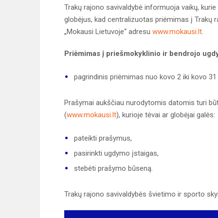
Trakų rajono savivaldybė informuoja vaikų, kurie 
globėjus, kad centralizuotas priėmimas į Trakų
„Mokausi Lietuvoje“ adresu
www.mokausi.lt
.
Priėmimas į priešmokyklinio ir bendrojo ug
pagrindinis priėmimas nuo kovo 2 iki kovo 31 
Prašymai aukščiau nurodytomis datomis turi būti 
(
www.mokausi.lt
), kurioje tėvai ar globėjai galės:
pateikti prašymus,
pasirinkti ugdymo įstaigas,
stebėti prašymo būseną.
Trakų rajono savivaldybės švietimo ir sporto sky