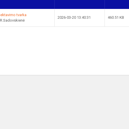
lektavimo tvarka
2026-03-20 13:40:31
460.51 KB
 R.Sadovskienė