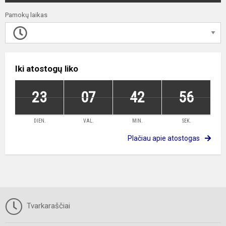
Pamokų laikas
Iki atostogų liko
23
07
42
55
DIEN.
VAL.
MIN.
SEK.
Plačiau apie atostogas
Tvarkaraščiai