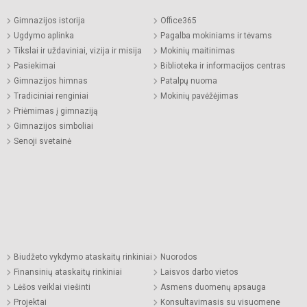
Gimnazijos istorija
Office365
Ugdymo aplinka
Pagalba mokiniams ir tėvams
Tikslai ir uždaviniai, vizija ir misija
Mokinių maitinimas
Pasiekimai
Biblioteka ir informacijos centras
Gimnazijos himnas
Patalpų nuoma
Tradiciniai renginiai
Mokinių pavėžėjimas
Priėmimas į gimnaziją
Gimnazijos simboliai
Senoji svetainė
Biudžeto vykdymo ataskaitų rinkiniai
Nuorodos
Finansinių ataskaitų rinkiniai
Laisvos darbo vietos
Lėšos veiklai viešinti
Asmens duomenų apsauga
Projektai
Konsultavimasis su visuomene