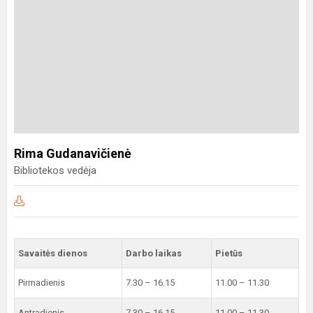
Rima Gudanavičienė
Bibliotekos vedėja
Savaitės dienos
Darbo laikas
Pietūs
Pirmadienis
7.30 – 16.15
11.00 – 11.30
Antradienis
7.30 – 16.15
11.00 – 11.30