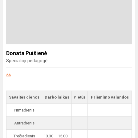
Donata Puišienė
Specialioji pedagogė
Savaitės dienos
Darbo laikas
Pietūs
Priėmimo valandos
Pirmadienis
Antradienis
Trečiadienis
13.30 – 15.00