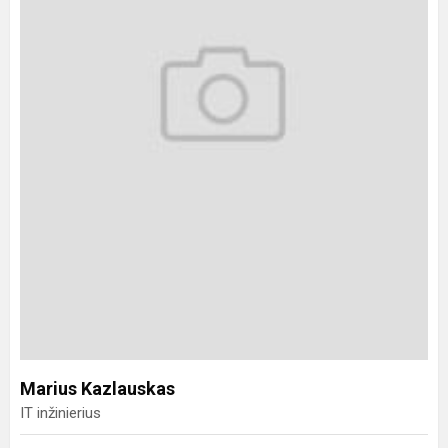
Marius Kazlauskas
IT inžinierius