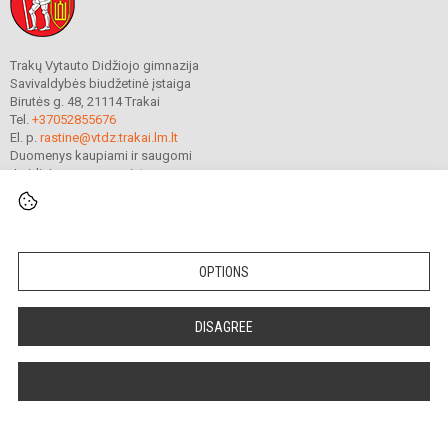
Trakų Vytauto Didžiojo gimnazija
Savivaldybės biudžetinė įstaiga
Birutės g. 48, 21114 Trakai
Tel.
+37052855676
El. p.
rastine@vtdz.trakai.lm.lt
Duomenys kaupiami ir saugomi
Juridinių asmenų registre
Įmonės kodas 190667368
© 2021. Trakų Vytauto Didžiojo gimnazija. Visos teisės saugomos.
OPTIONS
Kopijuoti turinį be raštiško gimnazijos sutikimo griežtai draudžiama.
Prieinamumo paraiška
Slapukų valdymas
DISAGREE
Tamed -
WEBAS.LT