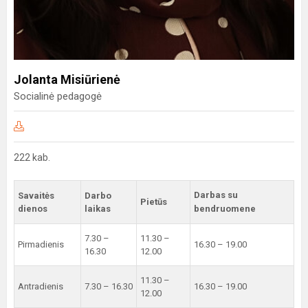
Jolanta Misiūrienė
Socialinė pedagogė
222 kab.
Darbas su
Savaitės
Darbo
Pietūs
dienos
laikas
bendruomene
7.30 –
11.30 –
Pirmadienis
16.30 – 19.00
16.30
12.00
11.30 –
Antradienis
7.30 – 16.30
16.30 – 19.00
12.00