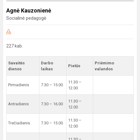
Agnė Kauzonienė
Socialinė pedagogė
227 kab.
Savaitės
Darbo
Priėmimo
Pietūs
dienos
laikas
valandos
11.30 –
Pirmadienis
7.30 – 15.00
12.00
11.30 –
Antradienis
7.30 – 16.00
12.00
11.30 –
Trečiadienis
7.30 – 15.00
12.00
11.30 –