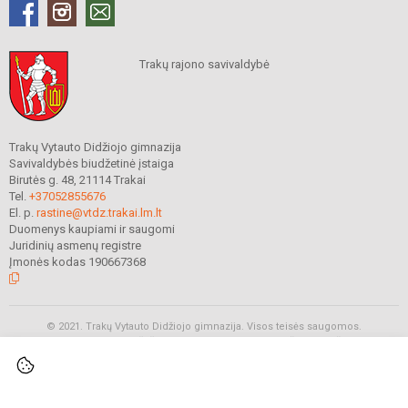
Trakų rajono savivaldybė
Trakų Vytauto Didžiojo gimnazija
Savivaldybės biudžetinė įstaiga
Birutės g. 48, 21114 Trakai
Tel.
+37052855676
El. p.
rastine@vtdz.trakai.lm.lt
Duomenys kaupiami ir saugomi
Juridinių asmenų registre
Įmonės kodas 190667368
© 2021. Trakų Vytauto Didžiojo gimnazija. Visos teisės saugomos.
Kopijuoti turinį be raštiško gimnazijos sutikimo griežtai draudžiama.
Prieinamumo paraiška
Slapukų valdymas
Tamed -
WEBAS.LT