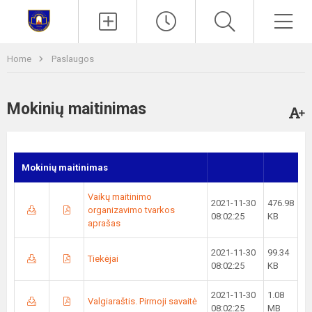
Paieška
Men
Home
Paslaugos
Mokinių maitinimas
Mokinių maitinimas
Vaikų maitinimo
2021-11-30
476.98
organizavimo tvarkos
08:02:25
KB
aprašas
2021-11-30
99.34
Tiekėjai
08:02:25
KB
2021-11-30
1.08
Valgiaraštis. Pirmoji savaitė
08:02:25
MB