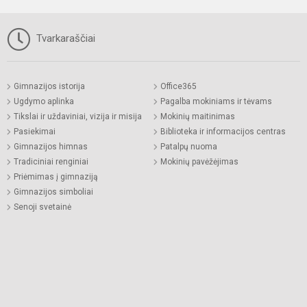
Tvarkaraščiai
Gimnazijos istorija
Office365
Ugdymo aplinka
Pagalba mokiniams ir tėvams
Tikslai ir uždaviniai, vizija ir misija
Mokinių maitinimas
Pasiekimai
Biblioteka ir informacijos centras
Gimnazijos himnas
Patalpų nuoma
Tradiciniai renginiai
Mokinių pavėžėjimas
Priėmimas į gimnaziją
Gimnazijos simboliai
Senoji svetainė