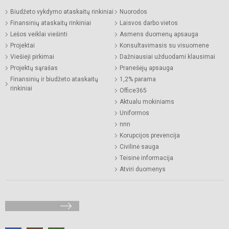
Biudžeto vykdymo ataskaitų rinkiniai
Nuorodos
Finansinių ataskaitų rinkiniai
Laisvos darbo vietos
Lėšos veiklai viešinti
Asmens duomenų apsauga
Projektai
Konsultavimasis su visuomene
Viešieji pirkimai
Dažniausiai užduodami klausimai
Projektų sąrašas
Pranešėjų apsauga
Finansinių ir biudžeto ataskaitų
1,2% parama
rinkiniai
Office365
Aktualu mokiniams
Uniformos
nnn
Korupcijos prevencija
Civilinė sauga
Teisinė informacija
Atviri duomenys