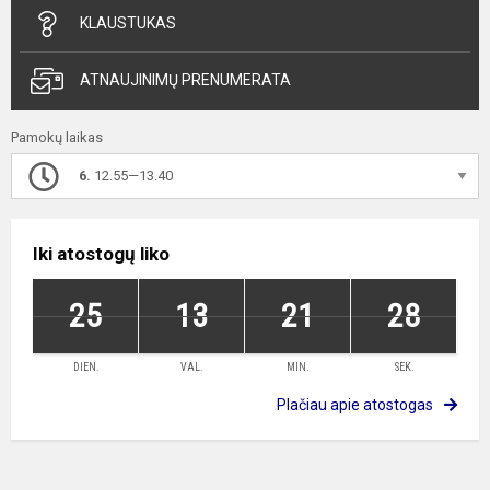
KLAUSTUKAS
ATNAUJINIMŲ PRENUMERATA
Pamokų laikas
6.
12.55—13.40
Iki atostogų liko
25
13
21
28
DIEN.
VAL.
MIN.
SEK.
Plačiau apie atostogas