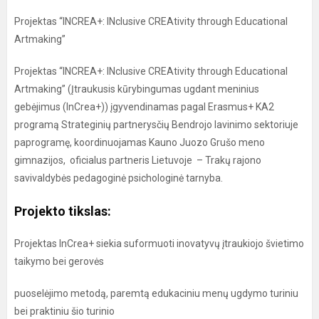
Projektas “INCREA+: INclusive CREAtivity through Educational
Artmaking”
Projektas “INCREA+: INclusive CREAtivity through Educational
Artmaking” (Įtraukusis kūrybingumas ugdant meninius
gebėjimus (InCrea+)) įgyvendinamas pagal Erasmus+ KA2
programą Strateginių partnerysčių Bendrojo lavinimo sektoriuje
paprogramę, koordinuojamas Kauno Juozo Grušo meno
gimnazijos, oficialus partneris Lietuvoje – Trakų rajono
savivaldybės pedagoginė psichologinė tarnyba.
Projekto tikslas:
Projektas InCrea+ siekia suformuoti inovatyvų įtraukiojo švietimo
taikymo bei gerovės
puoselėjimo metodą, paremtą edukaciniu menų ugdymo turiniu
bei praktiniu šio turinio