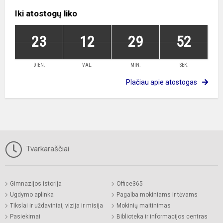
Iki atostogų liko
23
12
29
52
DIEN.
VAL.
MIN.
SEK.
Plačiau apie atostogas
Tvarkaraščiai
Gimnazijos istorija
Office365
Ugdymo aplinka
Pagalba mokiniams ir tėvams
Tikslai ir uždaviniai, vizija ir misija
Mokinių maitinimas
Pasiekimai
Biblioteka ir informacijos centras