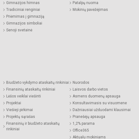
Gimnazijos himnas
Patalpų nuoma
Tradiciniai renginiai
Mokinių pavėžėjimas
Priėmimas į gimnaziją
Gimnazijos simboliai
Senoji svetainė
Biudžeto vykdymo ataskaitų rinkiniai
Nuorodos
Finansinių ataskaitų rinkiniai
Laisvos darbo vietos
Lėšos veiklai viešinti
Asmens duomenų apsauga
Projektai
Konsultavimasis su visuomene
Viešieji pirkimai
Dažniausiai užduodami klausimai
Projektų sąrašas
Pranešėjų apsauga
Finansinių ir biudžeto ataskaitų
1,2% parama
rinkiniai
Office365
Aktualu mokiniams