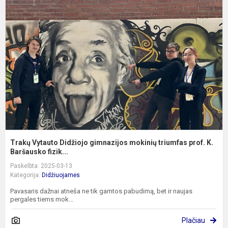
V
D
g
m
t
p
K.
Trakų Vytauto Didžiojo gimnazijos mokinių triumfas prof. K.
Baršausko fizik...
Paskelbta: 2025-03-13
Kategorija:
Didžiuojamės
Pavasaris dažnai atneša ne tik gamtos pabudimą, bet ir naujas
pergales tiems mok...
Plačiau