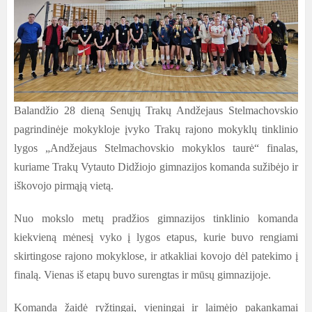
Balandžio 28 dieną Senųjų Trakų Andžejaus Stelmachovskio
pagrindinėje mokykloje įvyko Trakų rajono mokyklų tinklinio
lygos „Andžejaus Stelmachovskio mokyklos taurė“ finalas,
kuriame Trakų Vytauto Didžiojo gimnazijos komanda sužibėjo ir
iškovojo pirmąją vietą.
Nuo mokslo metų pradžios gimnazijos tinklinio komanda
kiekvieną mėnesį vyko į lygos etapus, kurie buvo rengiami
skirtingose rajono mokyklose, ir atkakliai kovojo dėl patekimo į
finalą. Vienas iš etapų buvo surengtas ir mūsų gimnazijoje.
Komanda žaidė ryžtingai, vieningai ir laimėjo pakankamai