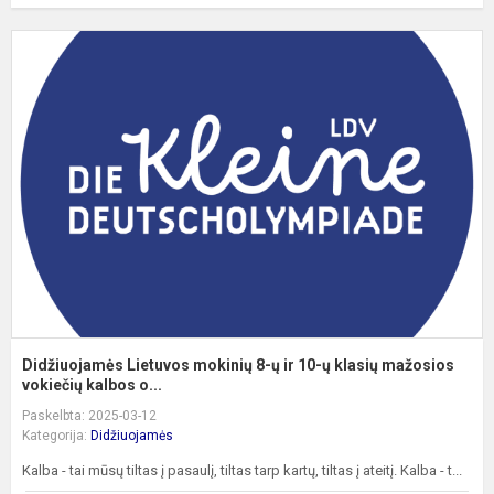
D
L
m
8
ų
ir
1
ų
k
m
v.
Didžiuojamės Lietuvos mokinių 8-ų ir 10-ų klasių mažosios
vokiečių kalbos o...
Paskelbta: 2025-03-12
Kategorija:
Didžiuojamės
Kalba - tai mūsų tiltas į pasaulį, tiltas tarp kartų, tiltas į ateitį. Kalba - t...