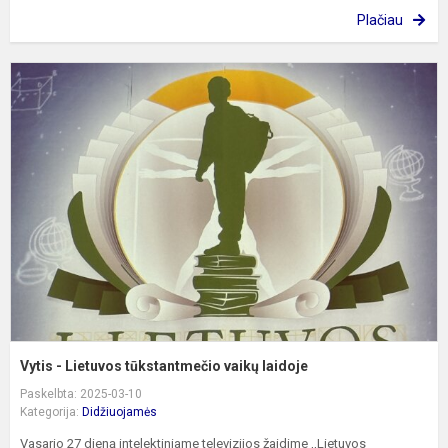
Plačiau
V
-
L
t
v
l
Vytis - Lietuvos tūkstantmečio vaikų laidoje
Paskelbta: 2025-03-10
Kategorija:
Didžiuojamės
Vasario 27 dieną intelektiniame televizijos žaidime ,,Lietuvos