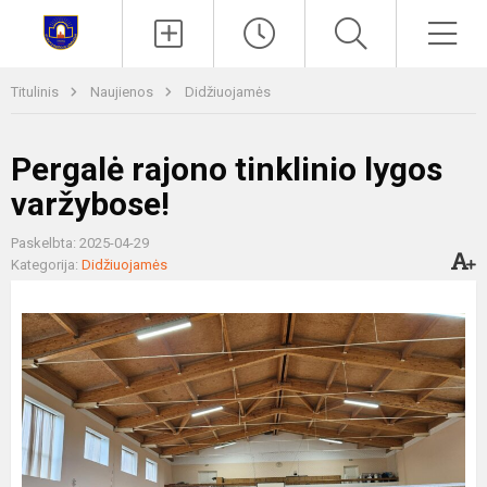
Paieška
Men
Titulinis
Naujienos
Didžiuojamės
Pergalė rajono tinklinio lygos
varžybose!
Paskelbta: 2025-04-29
Kategorija:
Didžiuojamės