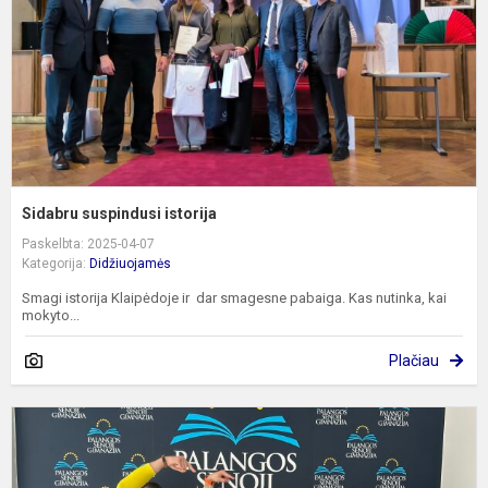
Sidabru suspindusi istorija
Paskelbta: 2025-04-07
Kategorija:
Didžiuojamės
Smagi istorija Klaipėdoje ir dar smagesne pabaiga. Kas nutinka, kai
mokyto...
Plačiau
T
g
s