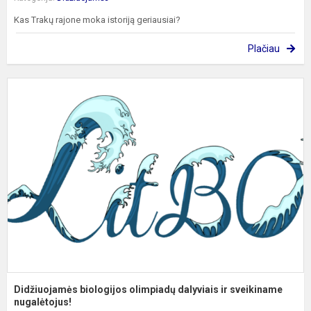
Kas Trakų rajone moka istoriją geriausiai?
Plačiau
D
b
o
d
ir
s
n.
Didžiuojamės biologijos olimpiadų dalyviais ir sveikiname
nugalėtojus!