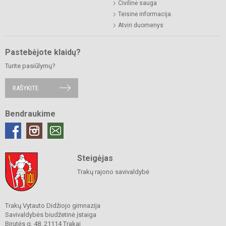
Civilinė sauga
Teisinė informacija
Atviri duomenys
Pastebėjote klaidų?
Turite pasiūlymų?
RAŠYKITE
Bendraukime
Steigėjas
Trakų rajono savivaldybė
Trakų Vytauto Didžiojo gimnazija
Savivaldybės biudžetinė įstaiga
Birutės g. 48, 21114 Trakai