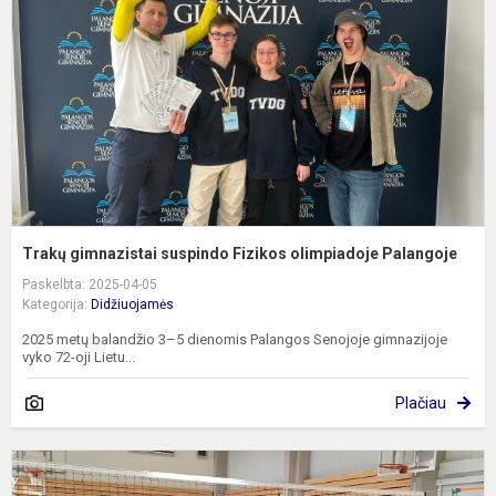
F
o
P
Trakų gimnazistai suspindo Fizikos olimpiadoje Palangoje
Paskelbta: 2025-04-05
Kategorija:
Didžiuojamės
2025 metų balandžio 3–5 dienomis Palangos Senojoje gimnazijoje
vyko 72-oji Lietu...
Plačiau
T
v