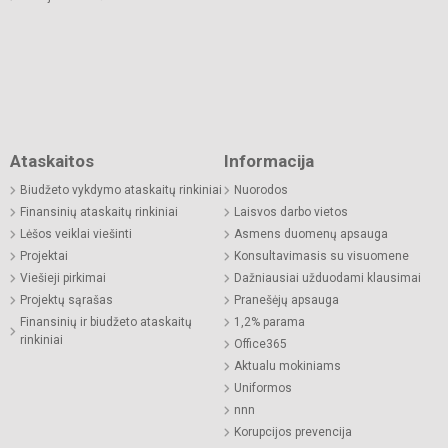
Ataskaitos
Informacija
Biudžeto vykdymo ataskaitų rinkiniai
Nuorodos
Finansinių ataskaitų rinkiniai
Laisvos darbo vietos
Lėšos veiklai viešinti
Asmens duomenų apsauga
Projektai
Konsultavimasis su visuomene
Viešieji pirkimai
Dažniausiai užduodami klausimai
Projektų sąrašas
Pranešėjų apsauga
Finansinių ir biudžeto ataskaitų
1,2% parama
rinkiniai
Office365
Aktualu mokiniams
Uniformos
nnn
Korupcijos prevencija