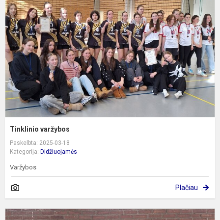
Tinklinio varžybos
Paskelbta: 2025-03-18
Kategorija:
Didžiuojamės
Varžybos
Plačiau
T