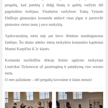
pergalių, kad patektų į didįjį finalą ir galėtų varžytis dėl
pagrindinio trofėjaus. Finalinėse varžybose Trakų Vytauto
Didžiojo gimnazijos komanda atidavė visas jėgas ir parsivežė
pirmosios vietos taurę į savo mokyklą.
Apdovanojimų metu taip pat buvo išrinktas naudingiausias
žaidėjas. Šis titulas atiteko mūsų mokyklos komandos kapitonui
Mantui Karpičiui iš 2c klasės.
Komanda nuoširdžiai dėkoja fizinio ugdymo mokytojai
Liudvikai Tichonovai už pasirengimą ir palaikymą viso sezono
metu.
O mes pažadame – dėl pergalių kovosime ir kitais metais!