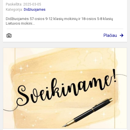
Paskelbta: 2025-03-05
Kategorija:
Didžiuojamės
Didžiuojamės 57-osios 9-12 klasių mokinių ir 18-osios 5-8 klasių
Lietuvos mokini...
Plačiau
D
l
k
ir
l
o
be