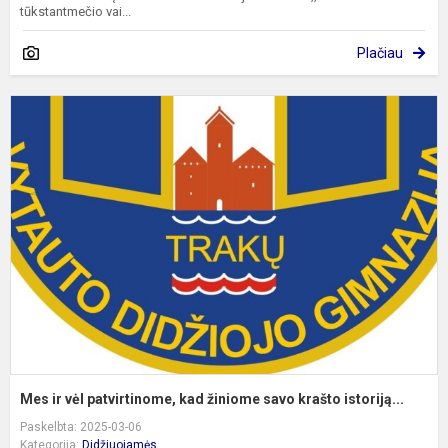
tūkstantmečio vai...
Plačiau
M
ir
v
p
k
ž
s
k
is
Mes ir vėl patvirtinome, kad žiniome savo krašto istoriją...
Paskelbta: 2025-03-06
Kategorija:
Didžiuojamės