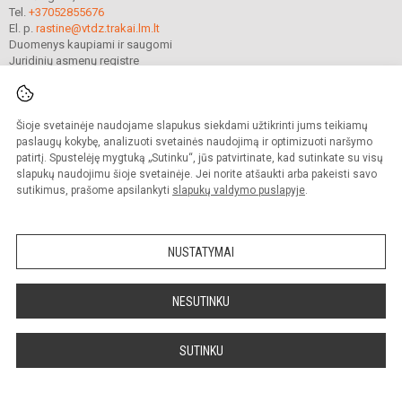
Tel.
+37052855676
El. p.
rastine@vtdz.trakai.lm.lt
Duomenys kaupiami ir saugomi
Juridinių asmenų registre
Įmonės kodas 190667368
Šioje svetainėje naudojame slapukus siekdami užtikrinti jums teikiamų
© 2021. Trakų Vytauto Didžiojo gimnazija. Visos teisės saugomos.
paslaugų kokybę, analizuoti svetainės naudojimą ir optimizuoti naršymo
Kopijuoti turinį be raštiško gimnazijos sutikimo griežtai draudžiama.
patirtį. Spustelėję mygtuką „Sutinku“, jūs patvirtinate, kad sutinkate su visų
slapukų naudojimu šioje svetainėje. Jei norite atšaukti arba pakeisti savo
Prieinamumo paraiška
Slapukų valdymas
sutikimus, prašome apsilankyti
slapukų valdymo puslapyje
.
Mes kuriame mokykloms
SVETAINESMOKYKLOMS.LT
NUSTATYMAI
NESUTINKU
SUTINKU