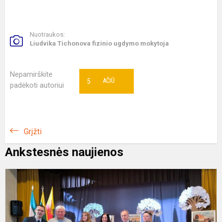
Nuotraukos:
Liudvika Tichonova fizinio ugdymo mokytoja
Nepamirškite
5
AČIŪ
padėkoti autoriui
Grįžti
Ankstesnės naujienos
S
s
i