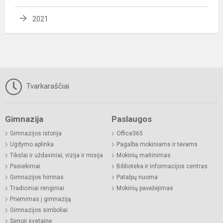
2021
Tvarkaraščiai
Gimnazija
Paslaugos
Gimnazijos istorija
Office365
Ugdymo aplinka
Pagalba mokiniams ir tėvams
Tikslai ir uždaviniai, vizija ir misija
Mokinių maitinimas
Pasiekimai
Biblioteka ir informacijos centras
Gimnazijos himnas
Patalpų nuoma
Tradiciniai renginiai
Mokinių pavėžėjimas
Priėmimas į gimnaziją
Gimnazijos simboliai
Senoji svetainė