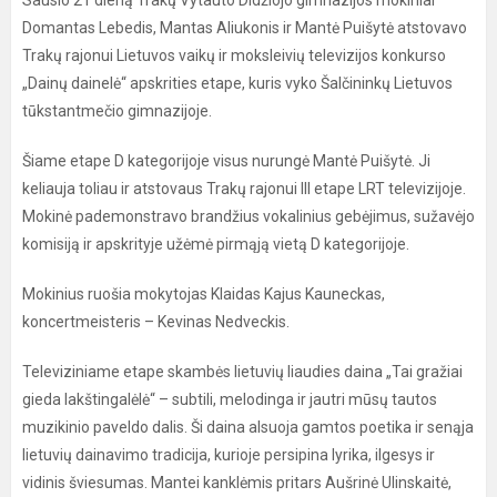
Sausio 21 dieną Trakų Vytauto Didžiojo gimnazijos mokiniai
Domantas Lebedis, Mantas Aliukonis ir Mantė Puišytė atstovavo
Trakų rajonui Lietuvos vaikų ir moksleivių televizijos konkurso
„Dainų dainelė“ apskrities etape, kuris vyko Šalčininkų Lietuvos
tūkstantmečio gimnazijoje.
Šiame etape D kategorijoje visus nurungė Mantė Puišytė. Ji
keliauja toliau ir atstovaus Trakų rajonui III etape LRT televizijoje.
Mokinė pademonstravo brandžius vokalinius gebėjimus, sužavėjo
komisiją ir apskrityje užėmė pirmąją vietą D kategorijoje.
Mokinius ruošia mokytojas Klaidas Kajus Kauneckas,
koncertmeisteris – Kevinas Nedveckis.
Televiziniame etape skambės lietuvių liaudies daina „Tai gražiai
gieda lakštingalėlė“ – subtili, melodinga ir jautri mūsų tautos
muzikinio paveldo dalis. Ši daina alsuoja gamtos poetika ir senąja
lietuvių dainavimo tradicija, kurioje persipina lyrika, ilgesys ir
vidinis šviesumas. Mantei kanklėmis pritars Aušrinė Ulinskaitė,