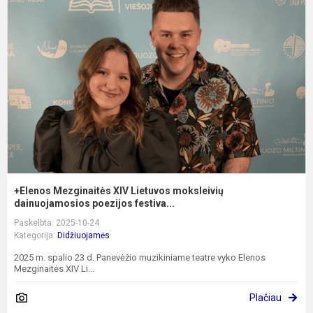
M
X
L
m
d
+Elenos Mezginaitės XIV Lietuvos moksleivių
dainuojamosios poezijos festiva...
Paskelbta: 2025-10-24
Kategorija:
Didžiuojamės
2025 m. spalio 23 d. Panevėžio muzikiniame teatre vyko Elenos
Mezginaitės XIV Li...
Plačiau