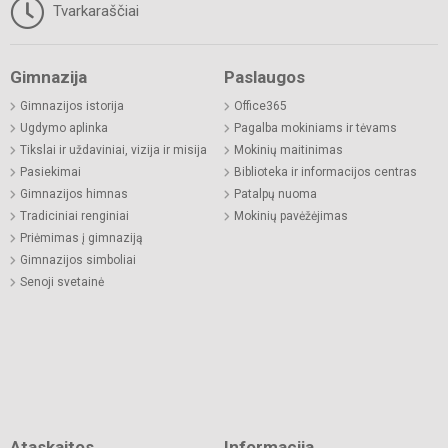
Tvarkaraščiai
Gimnazija
Paslaugos
Gimnazijos istorija
Office365
Ugdymo aplinka
Pagalba mokiniams ir tėvams
Tikslai ir uždaviniai, vizija ir misija
Mokinių maitinimas
Pasiekimai
Biblioteka ir informacijos centras
Gimnazijos himnas
Patalpų nuoma
Tradiciniai renginiai
Mokinių pavėžėjimas
Priėmimas į gimnaziją
Gimnazijos simboliai
Senoji svetainė
Ataskaitos
Informacija