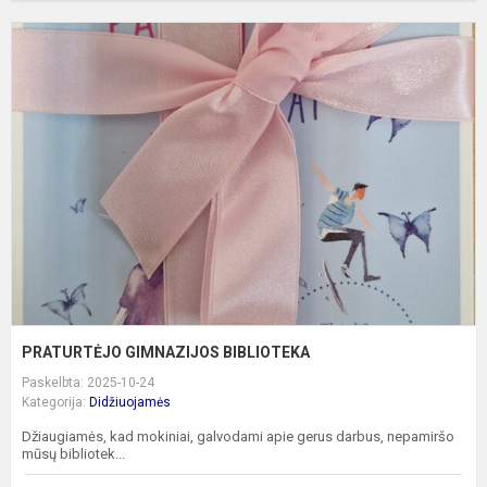
P
G
B
PRATURTĖJO GIMNAZIJOS BIBLIOTEKA
Paskelbta: 2025-10-24
Kategorija:
Didžiuojamės
Džiaugiamės, kad mokiniai, galvodami apie gerus darbus, nepamiršo
mūsų bibliotek...