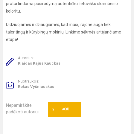
praturtindama pasirodymą autentišku lietuviško skambesio
koloritu.
Didžiuojamės ir džiaugiamės, kad mūsų rajone auga tiek
talentingų ir kūrybingų mokinių. Linkime sėkmės artėjančiame
etape!
Autorius:
Klaidas Kajus Kauckas
Nuotraukos:
Rokas Vyšniauskas
Nepamirškite
8
AČIŪ
padėkoti autoriui