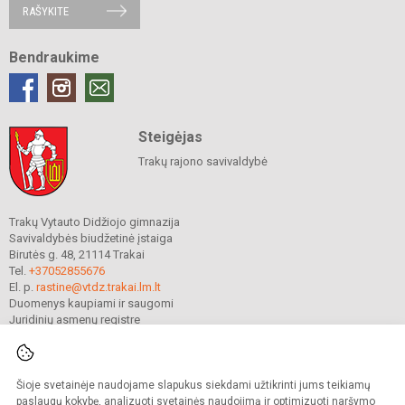
RAŠYKITE
Bendraukime
Steigėjas
Trakų rajono savivaldybė
Trakų Vytauto Didžiojo gimnazija
Savivaldybės biudžetinė įstaiga
Birutės g. 48, 21114 Trakai
Tel.
+37052855676
El. p.
rastine@vtdz.trakai.lm.lt
Duomenys kaupiami ir saugomi
Juridinių asmenų registre
Įmonės kodas 190667368
Šioje svetainėje naudojame slapukus siekdami užtikrinti jums teikiamų
© 2021. Trakų Vytauto Didžiojo gimnazija. Visos teisės saugomos.
paslaugų kokybę, analizuoti svetainės naudojimą ir optimizuoti naršymo