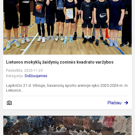
k
v
Lietuvos mokyklų žaidynių zoninės kvadrato varžybos
Paskelbta: 2025-11-23
Kategorija:
Didžiuojamės
Lapkričio 21 d. Vilniuje, Savanorių sporto arenoje vyko 2025-2026 m. m.
Lietuvos...
Plačiau
Š
Š
L