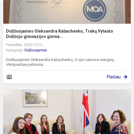
Didžiuojamės Oleksandra Kabachenko, Trakų Vytauto
Didžiojo gimnazijos gimna...
Paskelbta: 2025-12-16
Kategorija:
Didžiuojamės
Didžiuojamės Oleksandra Kabachenko, 2-oje Lietuvos merginų
olimpiadoje pelniusia...
Plačiau
R
k
„
v
d
l