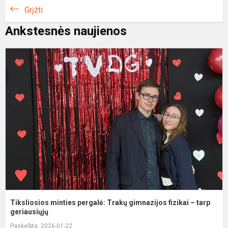
Grįžti
Ankstesnės naujienos
T
m
p
T
g
f
–
ta
Tiksliosios minties pergalė: Trakų gimnazijos fizikai – tarp
geriausiųjų
Paskelbta: 2026-01-22