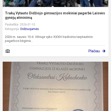
Trakų Vytauto Didžiojo gimnazijos mokiniai pagerbė Laisvės
gynėjų atminimą
Paskelbta: 2026-01-10
Kategorija:
Didžiuojamės
2026 m. sausio 10 d. Vilniuje vyko XXXIV tradicinis tarptautinis
pagarbos bėgima...
Plačiau
D
O
K
T
V
D