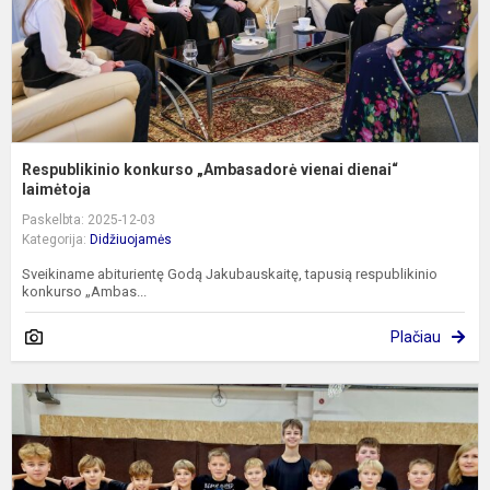
Respublikinio konkurso „Ambasadorė vienai dienai“
laimėtoja
Paskelbta: 2025-12-03
Kategorija:
Didžiuojamės
Sveikiname abiturientę Godą Jakubauskaitę, tapusią respublikinio
konkurso „Ambas...
Plačiau
L
m
ž
z