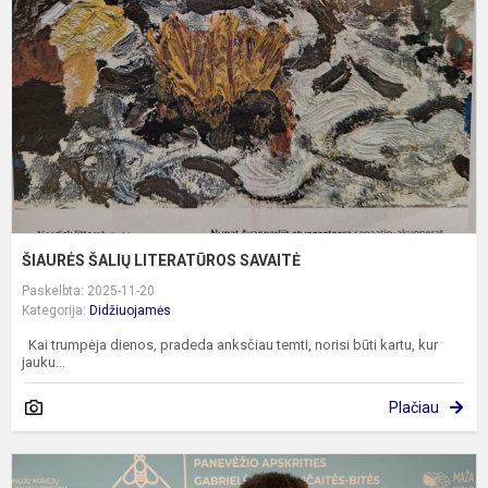
S
ŠIAURĖS ŠALIŲ LITERATŪROS SAVAITĖ
Paskelbta: 2025-11-20
Kategorija:
Didžiuojamės
Kai trumpėja dienos, pradeda anksčiau temti, norisi būti kartu, kur
jauku...
Plačiau
+