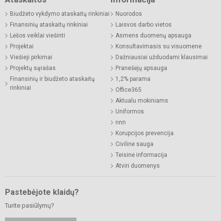
Biudžeto vykdymo ataskaitų rinkiniai
Nuorodos
Finansinių ataskaitų rinkiniai
Laisvos darbo vietos
Lėšos veiklai viešinti
Asmens duomenų apsauga
Projektai
Konsultavimasis su visuomene
Viešieji pirkimai
Dažniausiai užduodami klausimai
Projektų sąrašas
Pranešėjų apsauga
Finansinių ir biudžeto ataskaitų
1,2% parama
rinkiniai
Office365
Aktualu mokiniams
Uniformos
nnn
Korupcijos prevencija
Civilinė sauga
Teisinė informacija
Atviri duomenys
Pastebėjote klaidų?
Turite pasiūlymų?