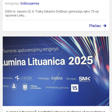
Kategorija:
Didžiuojamės
2026 m. sausio 22 d. Trakų Vytauto Didžiojo gimnazija vyko 73-oji
rajoninė Lietu...
Plačiau
„
L
į
L
m
u
p