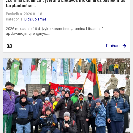
„Lumina Lituanica“: įvertinti Lietuvos mokiniai už pasiekimus
tarptautinėse...
Paskelbta: 2026-01-18
Kategorija:
Didžiuojamės
2026 m. sausio 16 d. įvyko kasmetinis „Lumina Lituanica“
apdovanojimų renginys,...
Plačiau
T
V
D
g
m
p
L