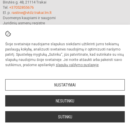
Birutės g. 48, 21114 Trakai
Tel.
+37052855676
El. p.
rastine@vtdz.trakai.lm.lt
Duomenys kaupiami ir saugomi
Juridinių asmenų registre
Įmonės kodas 190667368
Šioje svetainėje naudojame slapukus siekdami užtikrinti jums teikiamų
© 2021. Trakų Vytauto Didžiojo gimnazija. Visos teisės saugomos.
paslaugų kokybę, analizuoti svetainės naudojimą ir optimizuoti naršymo
Kopijuoti turinį be raštiško gimnazijos sutikimo griežtai draudžiama.
patirtį. Spustelėję mygtuką „Sutinku“, jūs patvirtinate, kad sutinkate su visų
slapukų naudojimu šioje svetainėje. Jei norite atšaukti arba pakeisti savo
Prieinamumo paraiška
Slapukų valdymas
sutikimus, prašome apsilankyti
slapukų valdymo puslapyje
.
Mes kuriame mokykloms
SVETAINESMOKYKLOMS.LT
NUSTATYMAI
NESUTINKU
SUTINKU