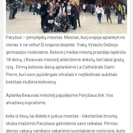
Paryžius – įsimylėjėlių miestas. Miestas, kurį svajoja aplankyti ne
vienas. Ir ne veltui! Ši svajonė išsipildė Trakų Vytauto Didžiojo
gimnazijos mokiniams. Kelionė į meilės miestą prasidėjo lapkričio
18 dieną. Į Beauvais miestelį atskridome ankstų, bet labai gražų
rytą. Pirmą kelionės dieną aplankėme La Cathédrale Saint-
Pierre, kuri savo įspūdingais vitražais ir neįtikėtinais aukštais
bokštais stulbina kiekvieną.
Aplankę Beauvais miestelį pajudėjome Paryžiaus link. Vos
atvažiavę supratome,
koks iš tiesų tai didelis ir judrus miestas - tūkstančiai žmonių
skuba mažomis Paryžiaus gatvelėmis savo reikalais. Pirmos
dienos vakarą vainikavo vakarienė nuostabiame restorane, kuris