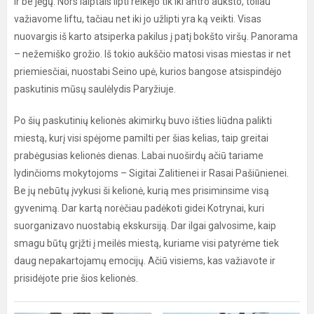
ir be jėgų. Nors laiptais lipti reikėjo tik iki antro aukšto, toliau
važiavome liftu, tačiau net iki jo užlipti yra ką veikti. Visas
nuovargis iš karto atsiperka pakilus į patį bokšto viršų. Panorama
– nežemiško grožio. Iš tokio aukščio matosi visas miestas ir net
priemiesčiai, nuostabi Seino upė, kurios bangose atsispindėjo
paskutinis mūsų saulėlydis Paryžiuje.
Po šių paskutinių kelionės akimirkų buvo išties liūdna palikti
miestą, kurį visi spėjome pamilti per šias kelias, taip greitai
prabėgusias kelionės dienas. Labai nuoširdų ačiū tariame
lydinčioms mokytojoms – Sigitai Zalitienei ir Rasai Pašiūnienei.
Be jų nebūtų įvykusi ši kelionė, kurią mes prisiminsime visą
gyvenimą. Dar kartą norėčiau padėkoti gidei Kotrynai, kuri
suorganizavo nuostabią ekskursiją. Dar ilgai galvosime, kaip
smagu būtų grįžti į meilės miestą, kuriame visi patyrėme tiek
daug nepakartojamų emocijų. Ačiū visiems, kas važiavote ir
prisidėjote prie šios kelionės.