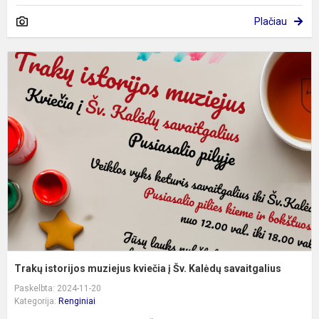
Plačiau
T
i
m
k
į
Š
K
s
Trakų istorijos muziejus kviečia į Šv. Kalėdų savaitgalius
Paskelbta: 2024-11-20
Kategorija:
Renginiai