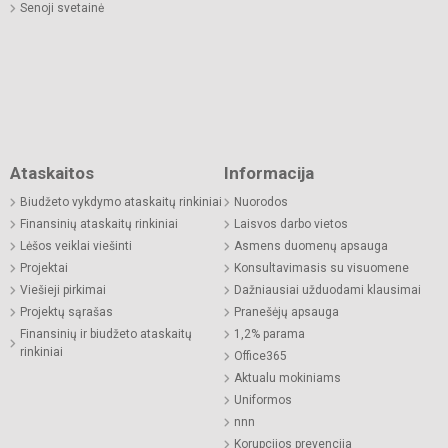
Senoji svetainė
Ataskaitos
Informacija
Biudžeto vykdymo ataskaitų rinkiniai
Nuorodos
Finansinių ataskaitų rinkiniai
Laisvos darbo vietos
Lėšos veiklai viešinti
Asmens duomenų apsauga
Projektai
Konsultavimasis su visuomene
Viešieji pirkimai
Dažniausiai užduodami klausimai
Projektų sąrašas
Pranešėjų apsauga
Finansinių ir biudžeto ataskaitų
1,2% parama
rinkiniai
Office365
Aktualu mokiniams
Uniformos
nnn
Korupcijos prevencija