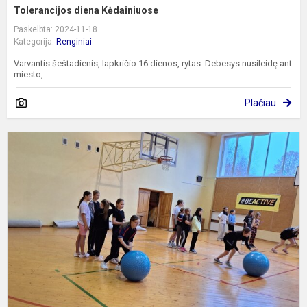
Tolerancijos diena Kėdainiuose
Paskelbta: 2024-11-18
Kategorija:
Renginiai
Varvantis šeštadienis, lapkričio 16 dienos, rytas. Debesys nusileidę ant
miesto,...
Plačiau
E
v