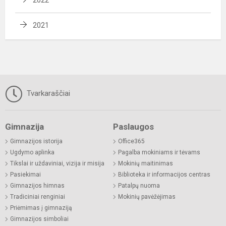
2021
Tvarkaraščiai
Gimnazija
Paslaugos
Gimnazijos istorija
Office365
Ugdymo aplinka
Pagalba mokiniams ir tėvams
Tikslai ir uždaviniai, vizija ir misija
Mokinių maitinimas
Pasiekimai
Biblioteka ir informacijos centras
Gimnazijos himnas
Patalpų nuoma
Tradiciniai renginiai
Mokinių pavėžėjimas
Priėmimas į gimnaziją
Gimnazijos simboliai