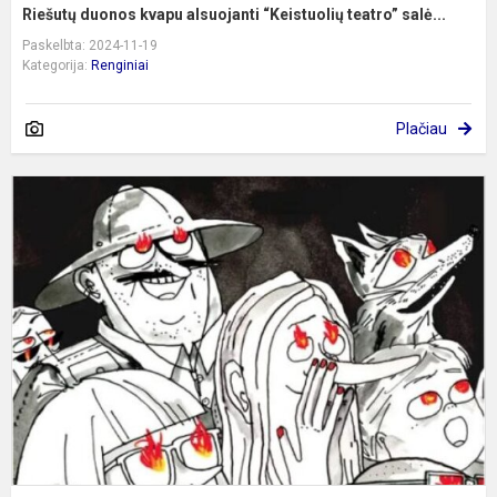
Riešutų duonos kvapu alsuojanti “Keistuolių teatro” salė...
Paskelbta: 2024-11-19
Kategorija:
Renginiai
Plačiau
Š
Š
L
S
G