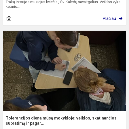
Trakų istorijos muziejus kviečia į Šv. Kalėdų savaitgalius. Veiklos vyks
keturis...
Plačiau
T
d
m
m
v
s
su
Tolerancijos diena mūsų mokykloje: veiklos, skatinančios
supratimą ir pagar...