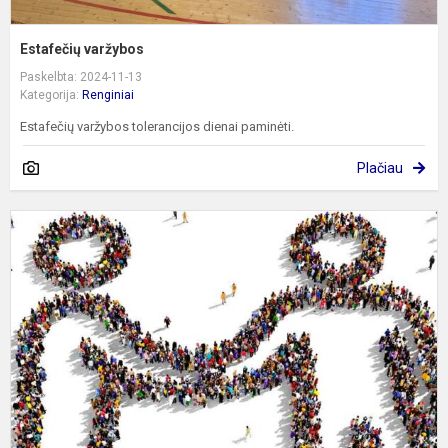
Estafečių varžybos
Paskelbta: 2024-11-13
Kategorija:
Renginiai
Estafečių varžybos tolerancijos dienai paminėti.
Plačiau
T
s