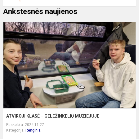
Ankstesnės naujienos
A
K
–
G
M
ATVIROJI KLASĖ – GELEŽINKELIŲ MUZIEJUJE
Paskelbta: 2024-11-27
Kategorija:
Renginiai