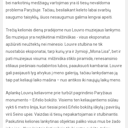
bei narkotinių medžiagų vartojimas yra iš tiesų nevaldoma
problema Paryžiuje. Tačiau, besilaikant keleto labai svarbių
saugumo taisyklių, šiuos nesaugumus galima lengvai apeiti.
Trečią kelionės dieną pradėjome nuo Louvro muziejaus lankymo.
Šis muziejus yra neįtikėtinai milžiniškas - visus eksponatus
apžiūrėti neužtektų nei mėnesio. Louvre stulbina ne tik
nuostabūs eksponatai, tarp kurių yra ir žymioji ,,Mona Lisa”, bet ir
pati muziejaus visuma: milžiniška stiklo piramidė, renesansinio
stiliaus piešiniais nudabintos lubos, paauksuoti kambariai. Louvre
gali pasijausti lyg atvykus į meno galeriją, tačiau lankydamas ją
taip pat keliauji laiko mašina – nuo antikos iki naujųjų laikų meno.
Aplankę Louvrą keliavome prie turbūt pagrindinio Paryžiaus
monumento – Eifelio bokšto. Visiems ten keliaujantiems siūlau
vykti 6 metro linija, kuri tiesiai prieš Eifelio bokštą iškylą į paviršių
virš Seino upės. Vaizdas iš tiesų nepakartojamas ir stulbinantis.
Paskutinis kelionės lankytinas objektas paliko visus mus be žado