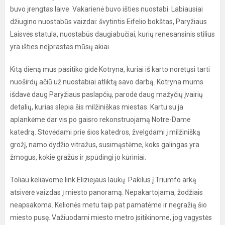
buvo įrengtas laive. Vakarienė buvo išties nuostabi. Labiausiai
džiugino nuostabūs vaizdai: švytintis Eifelio bokštas, Paryžiaus
Laisvės statula, nuostabūs daugiabučiai, kurių renesansinis stilius
yra išties neįprastas mūsų akiai.
Kitą dieną mus pasitiko gidė Kotryna, kuriai iš karto norėtųsi tarti
nuoširdų ačiū už nuostabiai atliktą savo darbą. Kotryna mums
išdavė daug Paryžiaus paslapčių, parodė daug mažyčių įvairių
detalių, kurias slepia šis milžiniškas miestas. Kartu su ja
aplankėme dar vis po gaisro rekonstruojamą Notre-Dame
katedrą. Stovėdami prie šios katedros, žvelgdami į milžinišką
grožį, namo dydžio vitražus, susimąstėme, koks galingas yra
žmogus, kokie gražūs ir įspūdingi jo kūriniai.
Toliau keliavome link Eliziejaus laukų. Pakilus į Triumfo arką
atsivėrė vaizdas į miesto panoramą. Nepakartojama, žodžiais
neapsakoma. Kelionės metu taip pat pamatėme ir negražią šio
miesto pusę. Važiuodami miesto metro įsitikinome, jog vagystės