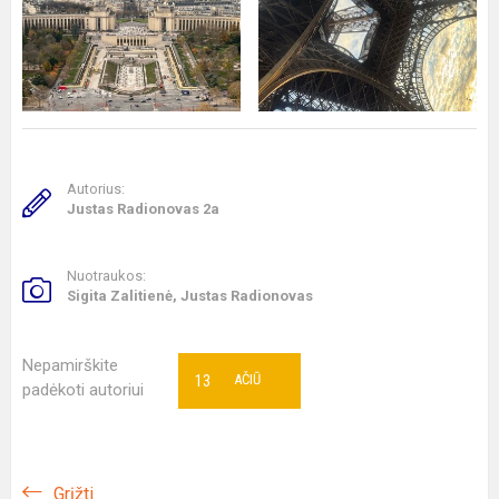
Autorius:
Justas Radionovas 2a
Nuotraukos:
Sigita Zalitienė, Justas Radionovas
Nepamirškite
13
AČIŪ
padėkoti autoriui
Grįžti