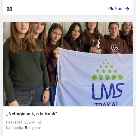
Plačiau
,
o
į
,,Netinginiauk, o įsitrauk“
Paskelbta: 2024-11-21
Kategorija:
Renginiai