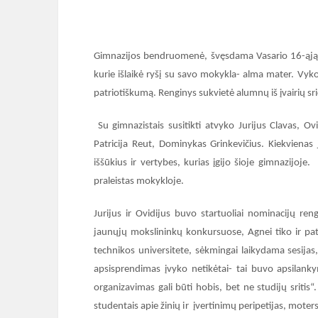
Gimnazijos bendruomenė, švęsdama Vasario 16-ąją, 
kurie išlaikė ryšį su savo mokykla- alma mater. Vy
patriotiškumą. Renginys sukvietė alumnų iš įvairių sri
Su gimnazistais susitikti atvyko Jurijus Clavas, Ov
Patricija Reut, Dominykas Grinkevičius. Kiekvienas 
iššūkius ir vertybes, kurias įgijo šioje gimnazijoj
praleistas mokykloje.
Jurijus ir Ovidijus buvo startuoliai nominacijų ren
jaunųjų mokslininkų konkursuose, Agnei tiko ir pa
technikos universitete, sėkmingai laikydama sesijas,
apsisprendimas įvyko netikėtai- tai buvo apsilankym
organizavimas gali būti hobis, bet ne studijų sritis“
studentais apie žinių ir įvertinimų peripetijas, moters