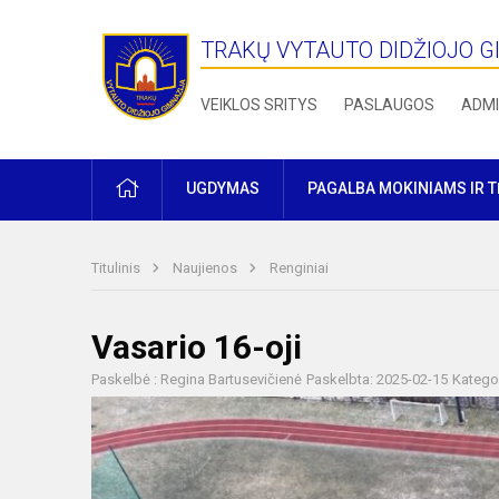
TRAKŲ VYTAUTO DIDŽIOJO G
VEIKLOS SRITYS
PASLAUGOS
ADMI
PRADŽIA
UGDYMAS
PAGALBA MOKINIAMS IR 
Titulinis
Naujienos
Renginiai
Vasario 16-oji
Paskelbė : Regina Bartusevičienė
Paskelbta: 2025-02-15
Kategor