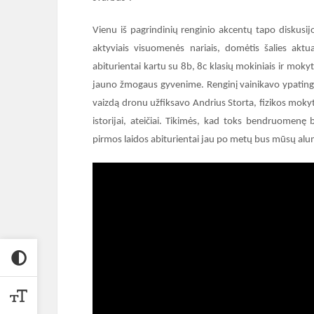
Vienu iš pagrindinių renginio akcentų tapo diskusi
aktyviais visuomenės nariais, domėtis šalies aktua
abiturientai kartu su 8b, 8c klasių mokiniais ir mo
jauno žmogaus gyvenime. Renginį vainikavo ypatinga 
vaizdą dronu užfiksavo Andrius Storta, fizikos mokyt
istorijai, ateičiai. Tikimės, kad toks bendruomenę 
pirmos laidos abiturientai jau po metų bus mūsų alumna