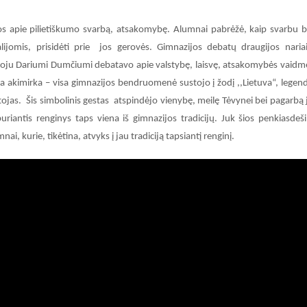
jos apie pilietiškumo svarbą, atsakomybę. Alumnai pabrėžė, kaip svarbu b
lijomis, prisidėti prie jos gerovės. Gimnazijos debatų draugijos nariai
kytoju Dariumi Dumčiumi debatavo apie valstybę, laisvę, atsakomybės vaidm
akimirka – visa gimnazijos bendruomenė sustojo į žodį ,,Lietuva“, legend
ojas. Šis simbolinis gestas atspindėjo vienybę, meilę Tėvynei bei pagarbą 
buriantis renginys taps viena iš gimnazijos tradicijų. Juk šios penkiasdeš
i, kurie, tikėtina, atvyks į jau tradiciją tapsiantį renginį.