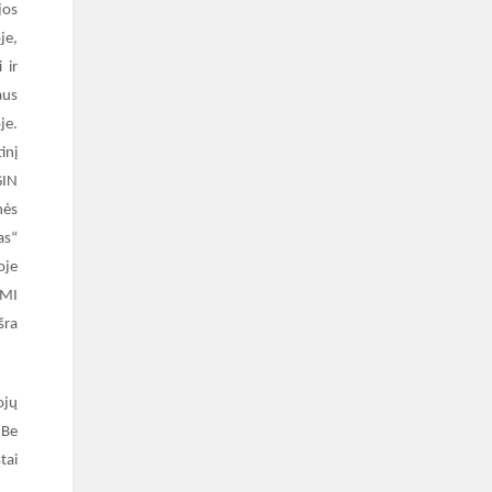
jos
je,
 ir
aus
je.
inį
GIN
nės
as“
oje
PMI
šra
ojų
 Be
tai