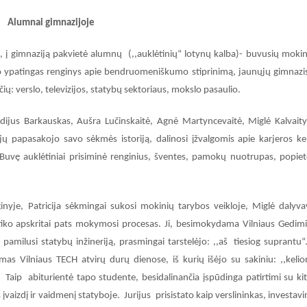
Alumnai gimnazijoje
į gimnaziją pakvietė alumnų (,,auklėtinių“ lotynų kalba)- buvusių mokin
ko ypatingas renginys apie bendruomeniškumo stiprinimą, jaunųjų gimnazi
čių: verslo, televizijos, statybų sektoriaus, mokslo pasaulio.
idijus Barkauskas, Aušra Lučinskaitė, Agnė Martyncevaitė, Miglė Kalvaity
jų papasakojo savo sėkmės istoriją, dalinosi įžvalgomis apie karjeros kel
e. Buvę auklėtiniai prisiminė renginius, šventes, pamokų nuotrupas, popiet
ginyje, Patricija sėkmingai sukosi mokinių tarybos veikloje, Miglė dalyv
tiko apskritai pats mokymosi procesas. Ji, besimokydama Vilniaus Gedim
 pamilusi statybų inžineriją, prasmingai tarstelėjo: ,,aš tiesiog suprantu“
as Vilniaus TECH atvirų durų dienose, iš kurių išėjo su sakiniu: ,,kelio
. Taip abiturientė tapo studente, besidalinančia įspūdinga patirtimi su kit
 įvaizdį ir vaidmenį statyboje. Jurijus prisistato kaip verslininkas, investav