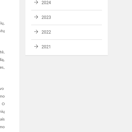
2024
2023
ių,
stų
2022
2021
tė,
ią,
es,
avo
ino
. O
nių
ais
imo