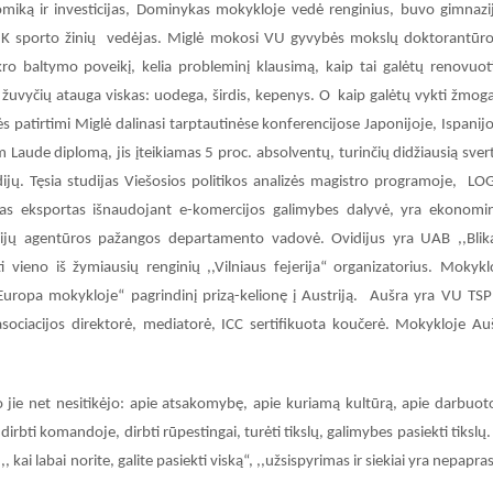
omiką ir investicijas, Dominykas mokykloje vedė renginius, buvo gimnazi
r- LNK sporto žinių vedėjas. Miglė mokosi VU gyvybės mokslų doktorantūro
kro baltymo poveikį, kelia probleminį klausimą, kaip tai galėtų renovuoti
d žuvyčių atauga viskas: uodega, širdis, kepenys. O kaip galėtų vykti žmog
patirtimi Miglė dalinasi tarptautinėse konferencijose Japonijoje, Ispanijo
 Laude diplomą, jis įteikiamas 5 proc. absolventų, turinčių didžiausią svert
ijų. Tęsia studijas Viešosios politikos analizės magistro programoje, LO
gas eksportas išnaudojant e-komercijos galimybes dalyvė, yra ekonomi
cijų agentūros pažangos departamento vadovė. Ovidijus yra UAB ,,Blik
ti vieno iš žymiausių renginių ,,Vilniaus fejerija“ organizatorius. Mokykl
,Europa mokykloje“ pagrindinį prizą-kelionę į Austriją. Aušra yra VU TS
 asociacijos direktorė, mediatorė, ICC sertifikuota koučerė. Mokykloje Au
 jie net nesitikėjo: apie atsakomybę, apie kuriamą kultūrą, apie darbuot
rbti komandoje, dirbti rūpestingai, turėti tikslų, galimybes pasiekti tikslų.
 kai labai norite, galite pasiekti viską“, ,,užsispyrimas ir siekiai yra nepapras