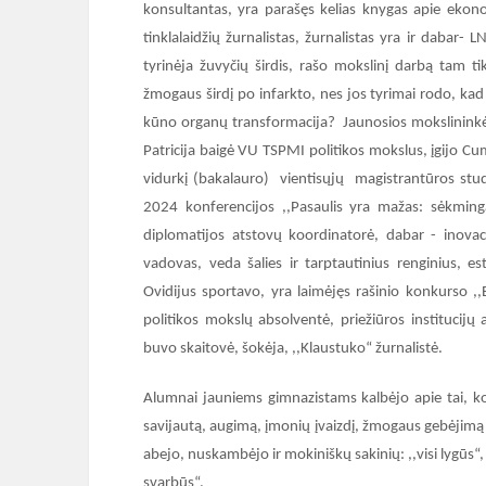
konsultantas, yra parašęs kelias knygas apie ekon
tinklalaidžių žurnalistas, žurnalistas yra ir daba
tyrinėja žuvyčių širdis, rašo mokslinį darbą tam ti
žmogaus širdį po infarkto, nes jos tyrimai rodo, ka
kūno organų transformacija? Jaunosios mokslininkės 
Patricija baigė VU TSPMI politikos mokslus, įgijo Cum
vidurkį (bakalauro) vientisųjų magistrantūros stud
2024 konferencijos ,,Pasaulis yra mažas: sėkmin
diplomatijos atstovų koordinatorė, dabar - inova
vadovas, veda šalies ir tarptautinius renginius, es
Ovidijus sportavo, yra laimėjęs rašinio konkurso ,
politikos mokslų absolventė, priežiūros institucijų
buvo skaitovė, šokėja, ,,Klaustuko“ žurnalistė.
Alumnai jauniems gimnazistams kalbėjo apie tai, ko
savijautą, augimą, įmonių įvaizdį, žmogaus gebėjimą di
abejo, nuskambėjo ir mokiniškų sakinių: ,,visi lygūs“, ,,
svarbūs“.