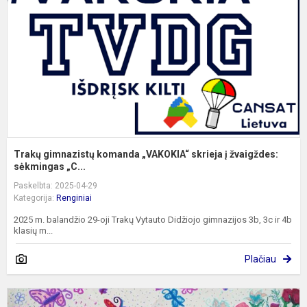
„
s
į
žv
...
Trakų gimnazistų komanda „VAKOKIA“ skrieja į žvaigždes:​​​​​​​
sėkmingas „C...
Paskelbta: 2025-04-29
Kategorija:
Renginiai
2025 m. balandžio 29-oji Trakų Vytauto Didžiojo gimnazijos 3b, 3c ir 4b
klasių m...
Plačiau
M