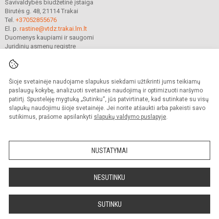
Savivaldybės biudžetinė įstaiga
Birutės g. 48, 21114 Trakai
Tel.
+37052855676
El. p.
rastine@vtdz.trakai.lm.lt
Duomenys kaupiami ir saugomi
Juridinių asmenų registre
Įmonės kodas 190667368
Šioje svetainėje naudojame slapukus siekdami užtikrinti jums teikiamų
© 2021. Trakų Vytauto Didžiojo gimnazija. Visos teisės saugomos.
paslaugų kokybę, analizuoti svetainės naudojimą ir optimizuoti naršymo
Kopijuoti turinį be raštiško gimnazijos sutikimo griežtai draudžiama.
patirtį. Spustelėję mygtuką „Sutinku“, jūs patvirtinate, kad sutinkate su visų
slapukų naudojimu šioje svetainėje. Jei norite atšaukti arba pakeisti savo
Prieinamumo paraiška
Slapukų valdymas
sutikimus, prašome apsilankyti
slapukų valdymo puslapyje
.
Mes kuriame mokykloms
SVETAINESMOKYKLOMS.LT
NUSTATYMAI
NESUTINKU
SUTINKU