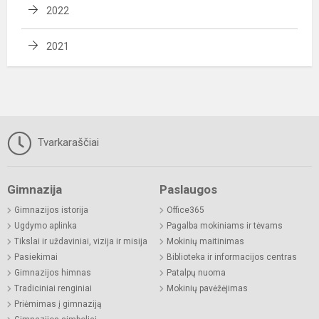
2022
2021
Tvarkaraščiai
Gimnazija
Paslaugos
Gimnazijos istorija
Office365
Ugdymo aplinka
Pagalba mokiniams ir tėvams
Tikslai ir uždaviniai, vizija ir misija
Mokinių maitinimas
Pasiekimai
Biblioteka ir informacijos centras
Gimnazijos himnas
Patalpų nuoma
Tradiciniai renginiai
Mokinių pavėžėjimas
Priėmimas į gimnaziją