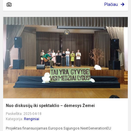
Plačiau
N
d
ik
s
–
d
Ž
Nuo diskusijų iki spektaklio – dėmesys Žemei
Paskelbta: 2025-04-18
Kategorija:
Renginiai
Projektas finansuojamas Europos Sąjungos NextGenerationEU