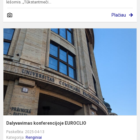
lėšomis. „Tūkstantmeči...
Plačiau
D
k
E
Dalyvavimas konferencijoje EUROCLIO
Paskelbta: 2025-04-13
Kategorija:
Renginiai