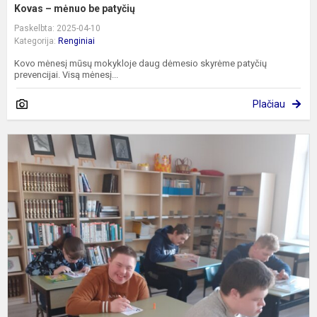
Kovas – mėnuo be patyčių
Paskelbta: 2025-04-10
Kategorija:
Renginiai
Kovo mėnesį mūsų mokykloje daug dėmesio skyrėme patyčių
prevencijai. Visą mėnesį...
Plačiau
V
K
D
P