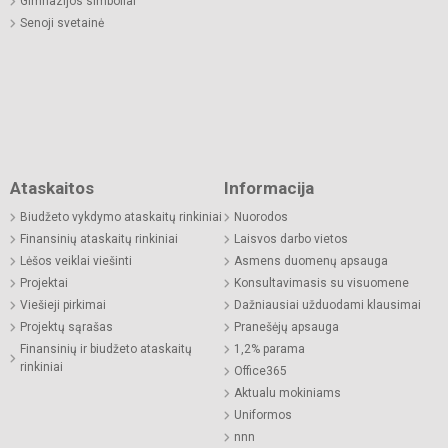
Gimnazijos simboliai
Senoji svetainė
Ataskaitos
Informacija
Biudžeto vykdymo ataskaitų rinkiniai
Nuorodos
Finansinių ataskaitų rinkiniai
Laisvos darbo vietos
Lėšos veiklai viešinti
Asmens duomenų apsauga
Projektai
Konsultavimasis su visuomene
Viešieji pirkimai
Dažniausiai užduodami klausimai
Projektų sąrašas
Pranešėjų apsauga
Finansinių ir biudžeto ataskaitų
1,2% parama
rinkiniai
Office365
Aktualu mokiniams
Uniformos
nnn