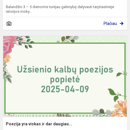
Balandžio 3 – 5 dienomis turėjau galimybę dalyvauti tarptautinėje
istorijos moky...
Plačiau
P
y
v
ir
d
d
Poezija yra viskas ir dar daugiau...