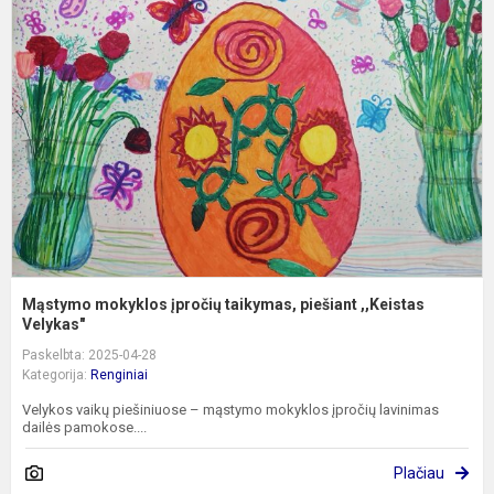
m
į
t
p
,
V
Mąstymo mokyklos įpročių taikymas, piešiant ,,Keistas
Velykas"
Paskelbta: 2025-04-28
Kategorija:
Renginiai
Velykos vaikų piešiniuose – mąstymo mokyklos įpročių lavinimas
dailės pamokose....
Plačiau