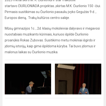
2025 metai skirti M. K. Čiurlioniui ir štai Trakuose
startavo ČIURLIONIADA projektas ,skirtas M.K. Čiurlionio 150 -čiui.
Pirmasis susitikimas su Čiurlionio pasauliu įvyko Gegužės 9 d. ,
Europos dieną, Trakų kultūros centro salėje.
Mūsų gimnazijos 1c. , 2d. klasių moksleiviai dalyvavo ir mėgavosi
nuostabiais muzikanto kūriniais, kuriuos išpildė Čiurlionio
proanūkis Rokas Zubovas. Susitikimo metu mokiniai išgirdo ir
įdomių istorijų, kaip gimė išpildoma kūryba. Tai buvo įdomus ir
malonus laikas su Čiurlionio muzika.