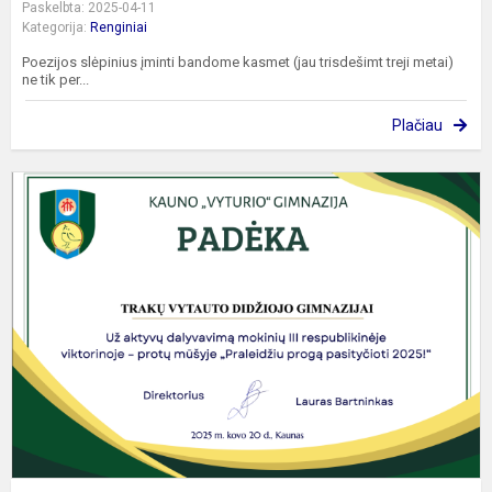
Paskelbta: 2025-04-11
Kategorija:
Renginiai
Poezijos slėpinius įminti bandome kasmet (jau trisdešimt treji metai)
ne tik per...
Plačiau
K
–
m
b
p