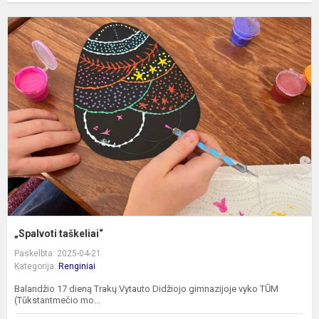
„
t
„Spalvoti taškeliai“
Paskelbta: 2025-04-21
Kategorija:
Renginiai
Balandžio 17 dieną Trakų Vytauto Didžiojo gimnazijoje vyko TŪM
(Tūkstantmečio mo...