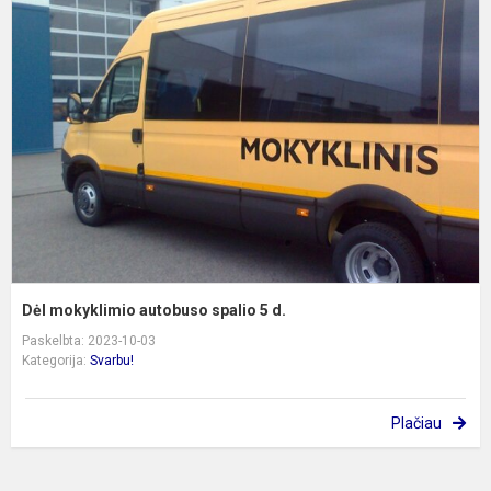
m
a
s
5
d
Dėl mokyklimio autobuso spalio 5 d.
Paskelbta: 2023-10-03
Kategorija:
Svarbu!
Plačiau