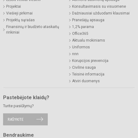
Projektai
Konsultavimasis su visuomene
Viešieji pirkimai
Dažniausiai užduodami klausimai
Projektų sąrašas
Pranešėjų apsauga
Finansinių ir biudžeto ataskaitų
1,2% parama
rinkiniai
Office365
Aktualu mokiniams
Uniformos
nnn
Korupcijos prevencija
Civilinė sauga
Teisinė informacija
Atviri duomenys
Pastebėjote klaidų?
Turite pasiūlymų?
RAŠYKITE
Bendraukime