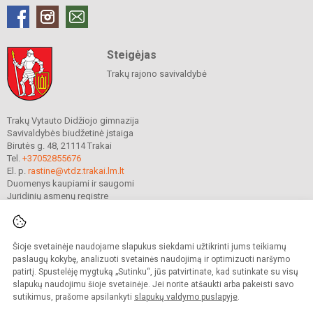
Steigėjas
Trakų rajono savivaldybė
Trakų Vytauto Didžiojo gimnazija
Savivaldybės biudžetinė įstaiga
Birutės g. 48, 21114 Trakai
Tel.
+37052855676
El. p.
rastine@vtdz.trakai.lm.lt
Duomenys kaupiami ir saugomi
Juridinių asmenų registre
Įmonės kodas 190667368
Šioje svetainėje naudojame slapukus siekdami užtikrinti jums teikiamų
© 2021. Trakų Vytauto Didžiojo gimnazija. Visos teisės saugomos.
paslaugų kokybę, analizuoti svetainės naudojimą ir optimizuoti naršymo
Kopijuoti turinį be raštiško gimnazijos sutikimo griežtai draudžiama.
patirtį. Spustelėję mygtuką „Sutinku“, jūs patvirtinate, kad sutinkate su visų
slapukų naudojimu šioje svetainėje. Jei norite atšaukti arba pakeisti savo
Prieinamumo paraiška
Slapukų valdymas
sutikimus, prašome apsilankyti
slapukų valdymo puslapyje
.
Mes kuriame mokykloms