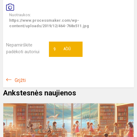
Nuotraukos:
https://www.processmaker.com/wp-
content/uploads/2019/12/464-768x511.jpg
Nepamirškite
9
AČIŪ
padėkoti autoriui
Grįžti
Ankstesnės naujienos
G
B
D
L
V