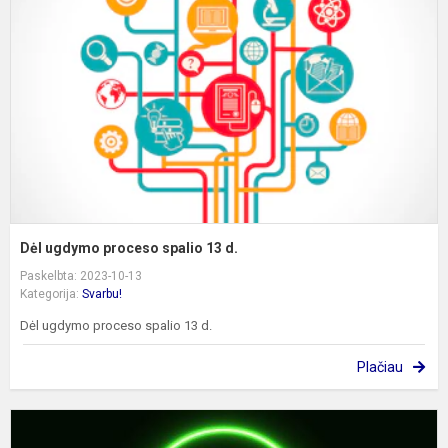
p
s
1
d
Dėl ugdymo proceso spalio 13 d.
Paskelbta: 2023-10-13
Kategorija:
Svarbu!
Dėl ugdymo proceso spalio 13 d.
Plačiau
A
,