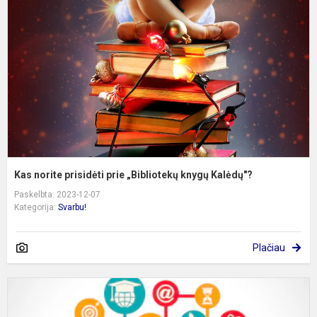
p
p
„
k
K
Kas norite prisidėti prie „Bibliotekų knygų Kalėdų"?
Paskelbta: 2023-12-07
Kategorija:
Svarbu!
Plačiau
D
u