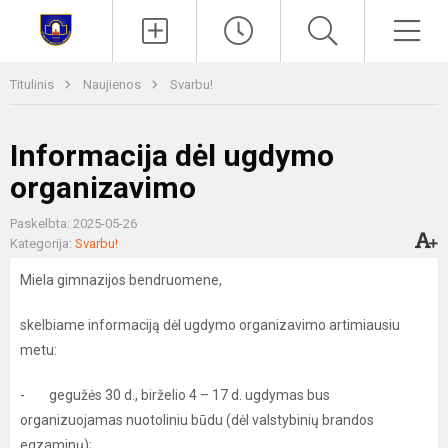
Paieška
Men
Titulinis
Naujienos
Svarbu!
Informacija dėl ugdymo
organizavimo
Paskelbta: 2025-05-26
Kategorija:
Svarbu!
Miela gimnazijos bendruomene,
skelbiame informaciją dėl ugdymo organizavimo artimiausiu
metu:
- gegužės 30 d., birželio 4 – 17 d. ugdymas bus
organizuojamas nuotoliniu būdu (dėl valstybinių brandos
egzaminų);