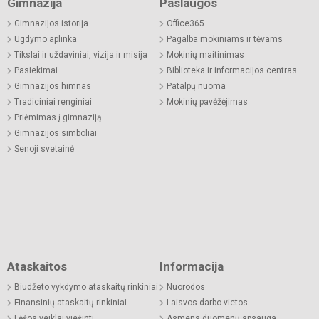
Gimnazija
Paslaugos
Gimnazijos istorija
Office365
Ugdymo aplinka
Pagalba mokiniams ir tėvams
Tikslai ir uždaviniai, vizija ir misija
Mokinių maitinimas
Pasiekimai
Biblioteka ir informacijos centras
Gimnazijos himnas
Patalpų nuoma
Tradiciniai renginiai
Mokinių pavėžėjimas
Priėmimas į gimnaziją
Gimnazijos simboliai
Senoji svetainė
Ataskaitos
Informacija
Biudžeto vykdymo ataskaitų rinkiniai
Nuorodos
Finansinių ataskaitų rinkiniai
Laisvos darbo vietos
Lėšos veiklai viešinti
Asmens duomenų apsauga