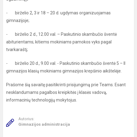
- birželio 2, 3 ir 18 – 20 d. ugdymas organizuojamas
gimnazijoje;
- birželio 2 d., 12.00 val. – Paskutinio skambučio šventė
abiturientams; kitiems mokiniams pamokos vyks pagal
tvarkaraštį;
- birželio 20 d., 9.00 val. - Paskutinio skambučio šventė 5 – II
gimnazijos klasių mokiniams gimnazijos krepšinio aikštelėje.
Prašome šią savaitę pasitikrinti prisijungimą prie Teams. Esant
nesklandumams pagalbos kreipkitės į klasės vadovą,
informacinių technologijų mokytojus.
Autorius:
Gimnazijos administracija