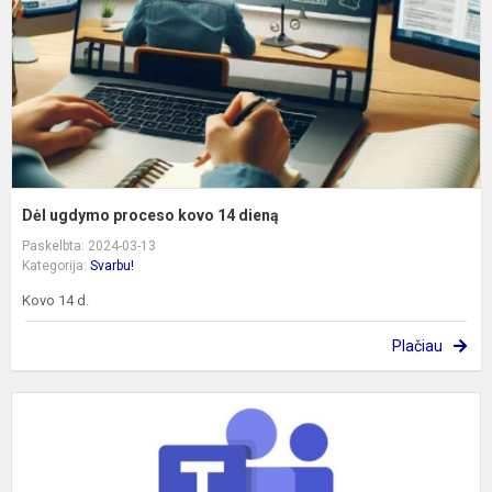
d
Dėl ugdymo proceso kovo 14 dieną
Paskelbta: 2024-03-13
Kategorija:
Svarbu!
Kovo 14 d.
Plačiau
D
u
p
o