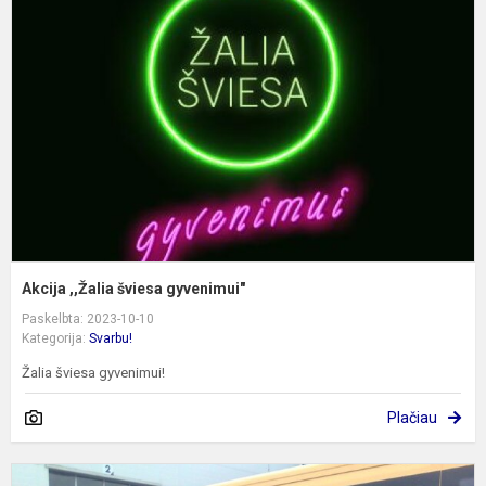
š
g
Akcija ,,Žalia šviesa gyvenimui"
Paskelbta: 2023-10-10
Kategorija:
Svarbu!
Žalia šviesa gyvenimui!
Plačiau
D