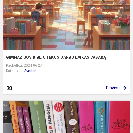
GIMNAZIJOS BIBLIOTEKOS DARBO LAIKAS VASARĄ
Paskelbta: 2024-06-27
Kategorija:
Svarbu!
Plačiau
B
D
G