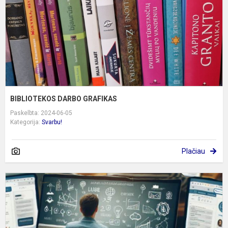
BIBLIOTEKOS DARBO GRAFIKAS
Paskelbta: 2024-06-05
Kategorija:
Svarbu!
Plačiau
D
u
p
k
1