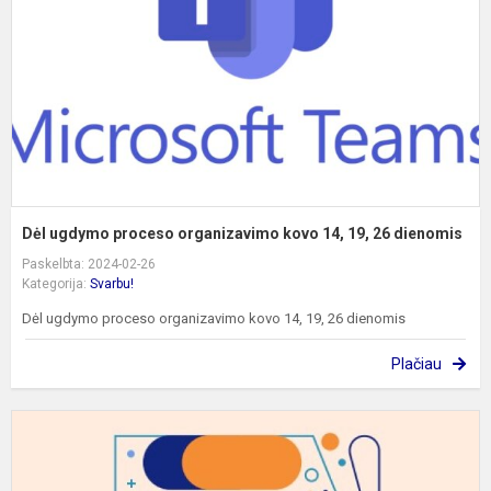
k
1
1
2
d
Dėl ugdymo proceso organizavimo kovo 14, 19, 26 dienomis
Paskelbta: 2024-02-26
Kategorija:
Svarbu!
Dėl ugdymo proceso organizavimo kovo 14, 19, 26 dienomis
Plačiau
A
II
ir