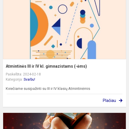
I
kl
g
(-
ė
Atmintinės III ir IV kl. gimnazistams (-ėms)
Paskelbta: 2024-02-18
Kategorija:
Svarbu!
Kviečiame susipažinti su III ir IV klasių Atmintinėmis
Plačiau
K
n