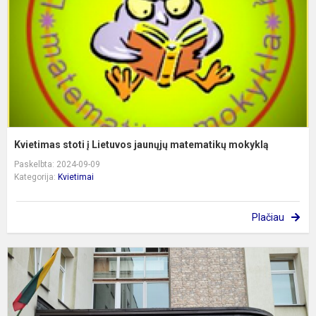
j
m
m
Kvietimas stoti į Lietuvos jaunųjų matematikų mokyklą
Paskelbta: 2024-09-09
Kategorija:
Kvietimai
Plačiau
M
m
p
g