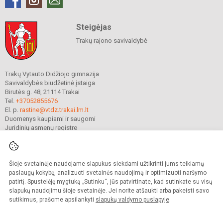
Steigėjas
Trakų rajono savivaldybė
Trakų Vytauto Didžiojo gimnazija
Savivaldybės biudžetinė įstaiga
Birutės g. 48, 21114 Trakai
Tel.
+37052855676
El. p.
rastine@vtdz.trakai.lm.lt
Duomenys kaupiami ir saugomi
Juridinių asmenų registre
Įmonės kodas 190667368
Šioje svetainėje naudojame slapukus siekdami užtikrinti jums teikiamų
© 2021. Trakų Vytauto Didžiojo gimnazija. Visos teisės saugomos.
paslaugų kokybę, analizuoti svetainės naudojimą ir optimizuoti naršymo
Kopijuoti turinį be raštiško gimnazijos sutikimo griežtai draudžiama.
patirtį. Spustelėję mygtuką „Sutinku“, jūs patvirtinate, kad sutinkate su visų
slapukų naudojimu šioje svetainėje. Jei norite atšaukti arba pakeisti savo
Prieinamumo paraiška
Slapukų valdymas
sutikimus, prašome apsilankyti
slapukų valdymo puslapyje
.
Mes kuriame mokykloms
SVETAINESMOKYKLOMS.LT