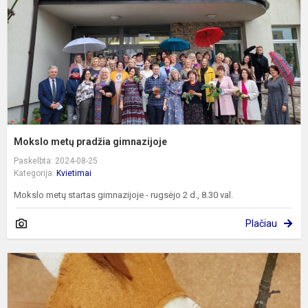
Mokslo metų pradžia gimnazijoje
Paskelbta: 2024-08-25
Kategorija:
Kvietimai
Mokslo metų startas gimnazijoje - rugsėjo 2 d., 8.30 val.
Plačiau
A
J
M