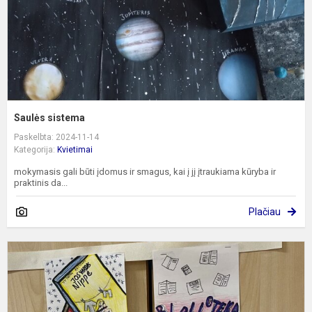
Saulės sistema
Paskelbta: 2024-11-14
Kategorija:
Kvietimai
mokymasis gali būti įdomus ir smagus, kai į jį įtraukiama kūryba ir
praktinis da...
Plačiau
M
b
m