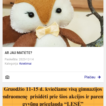
AR JAU MATĖTE?
Paskelbta: 2023-12-14
Kategorija:
Kvietimai
Plačiau
K
p
g