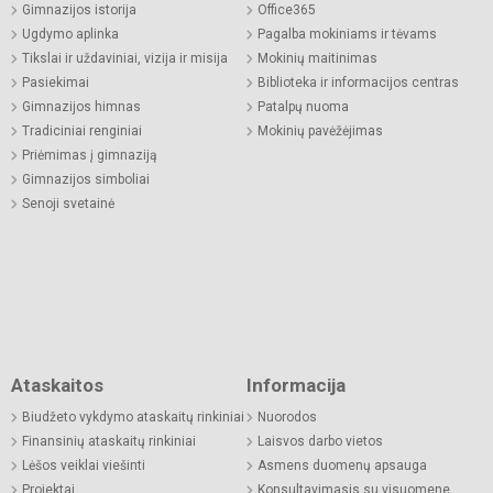
Gimnazijos istorija
Office365
Ugdymo aplinka
Pagalba mokiniams ir tėvams
Tikslai ir uždaviniai, vizija ir misija
Mokinių maitinimas
Pasiekimai
Biblioteka ir informacijos centras
Gimnazijos himnas
Patalpų nuoma
Tradiciniai renginiai
Mokinių pavėžėjimas
Priėmimas į gimnaziją
Gimnazijos simboliai
Senoji svetainė
Ataskaitos
Informacija
Biudžeto vykdymo ataskaitų rinkiniai
Nuorodos
Finansinių ataskaitų rinkiniai
Laisvos darbo vietos
Lėšos veiklai viešinti
Asmens duomenų apsauga
Projektai
Konsultavimasis su visuomene