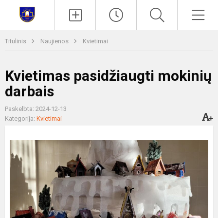
Paieška
Men
Titulinis
Naujienos
Kvietimai
Kvietimas pasidžiaugti mokinių
darbais
Paskelbta: 2024-12-13
Kategorija:
Kvietimai