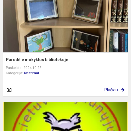
Parodėle mokyklos bibliotekoje
Paskelbta: 2024-10-28
Kategorija:
Kvietimai
Plačiau
K
s
į
L