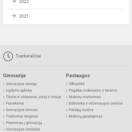
2022
2021
Tvarkaraščiai
Gimnazija
Paslaugos
Gimnazijos istorija
Office365
Ugdymo aplinka
Pagalba mokiniams ir tėvams
Tikslai ir uždaviniai, vizija ir misija
Mokinių maitinimas
Pasiekimai
Biblioteka ir informacijos centras
Gimnazijos himnas
Patalpų nuoma
Tradiciniai renginiai
Mokinių pavėžėjimas
Priėmimas į gimnaziją
Gimnazijos simboliai