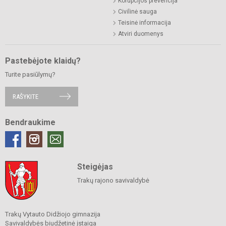
Korupcijos prevencija
Civilinė sauga
Teisinė informacija
Atviri duomenys
Pastebėjote klaidų?
Turite pasiūlymų?
RAŠYKITE
Bendraukime
Steigėjas
Trakų rajono savivaldybė
Trakų Vytauto Didžiojo gimnazija
Savivaldybės biudžetinė įstaiga