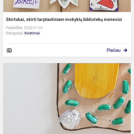
Skirtukai, skirti tarptautiniam mokyklų bibliotekų mėnesiui
Paskelbta: 2022-11-10
Kategorija:
Kvietimai
Plačiau
„
–
g
p