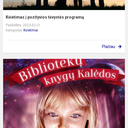
Kvietimas į pozityvios tėvystės programą
Paskelbta: 2023-02-21
Kategorija:
Kvietimai
Plačiau
K
N
P
P
„
K
K