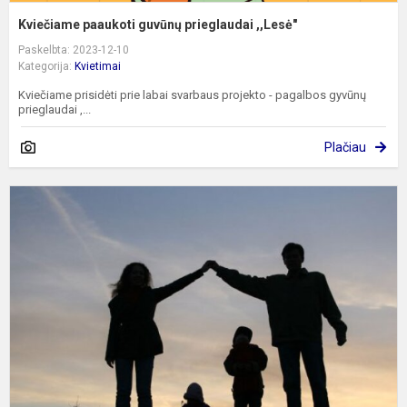
Kviečiame paaukoti guvūnų prieglaudai ,,Lesė"
Paskelbta: 2023-12-10
Kategorija:
Kvietimai
Kviečiame prisidėti prie labai svarbaus projekto - pagalbos gyvūnų
prieglaudai ,...
Plačiau
K
į
p
t
p