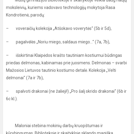
Mūsų gimnazijos bibliotekoje ir skaitykloje veikia daug naujų
moksleivių, kuriems vadovavo technologijų mokytoja Rasa
Kondrotienė, parodų:
– voveraičių kolekcija „Atšokavo voverytės“ (5b ir 5d),
– pagalvėlės „Noriu miego, saldaus miego...“ (7a, 7b),
– išskirtinai Klaipėdos krašto tautiniam kostiumui būdingas
priedas delmonas, kabinamas prie juosmens. Delmonas – svarbi
Mažosios Lietuvos tautinio kostiumo detalė. Kolekcija „Velti
delmonai“ (7a ir 7b),
– spalvoti drakonai (ne žalieji!) „Pro šalį skrido drakonai“ (6b ir
6c kl.).
Maloniai stebina mokinių darbų kruopštumas ir
kūrybingumas. Bibliotekoje ir skaitykloje sklando magiška