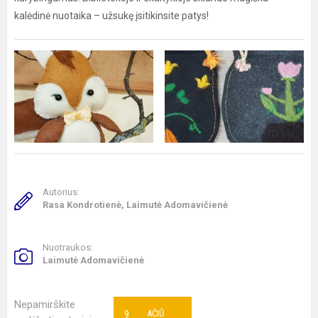
kalėdinė nuotaika – užsukę įsitikinsite patys!
Autorius:
Rasa Kondrotienė, Laimutė Adomavičienė
Nuotraukos:
Laimutė Adomavičienė
Nepamirškite
9
AČIŪ