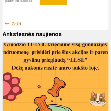
padėkoti autoriui
Grįžti
Ankstesnės naujienos
K
p
g
p
,