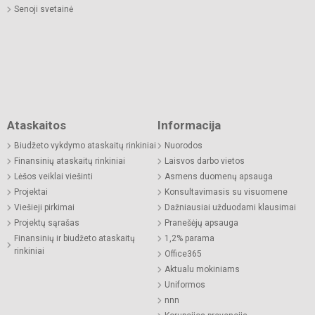
Senoji svetainė
Ataskaitos
Informacija
Biudžeto vykdymo ataskaitų rinkiniai
Nuorodos
Finansinių ataskaitų rinkiniai
Laisvos darbo vietos
Lėšos veiklai viešinti
Asmens duomenų apsauga
Projektai
Konsultavimasis su visuomene
Viešieji pirkimai
Dažniausiai užduodami klausimai
Projektų sąrašas
Pranešėjų apsauga
Finansinių ir biudžeto ataskaitų
1,2% parama
rinkiniai
Office365
Aktualu mokiniams
Uniformos
nnn