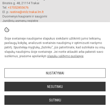
Birutės g. 48, 21114 Trakai
Tel.
+37052855676
El. p.
rastine@vtdz.trakai.lm.lt
Duomenys kaupiami ir saugomi
Juridinių asmenų registre
Įmonės kodas 190667368
Šioje svetainėje naudojame slapukus siekdami užtikrinti jums teikiamų
© 2021. Trakų Vytauto Didžiojo gimnazija. Visos teisės saugomos.
paslaugų kokybę, analizuoti svetainės naudojimą ir optimizuoti naršymo
Kopijuoti turinį be raštiško gimnazijos sutikimo griežtai draudžiama.
patirtį. Spustelėję mygtuką „Sutinku“, jūs patvirtinate, kad sutinkate su visų
slapukų naudojimu šioje svetainėje. Jei norite atšaukti arba pakeisti savo
Prieinamumo paraiška
Slapukų valdymas
sutikimus, prašome apsilankyti
slapukų valdymo puslapyje
.
Mes kuriame mokykloms
SVETAINESMOKYKLOMS.LT
NUSTATYMAI
NESUTINKU
SUTINKU