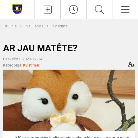
Paieška
Men
Titulinis
Naujienos
Kvietimai
AR JAU MATĖTE?
Paskelbta: 2023-12-14
Kategorija:
Kvietimai