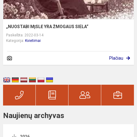
„NUOSTABI MĮSLĖ YRA ŽMOGAUS SIELA“
Paskelbta: 2022-03-14
Kategorija:
Kvietimai
Plačiau
Naujienų archyvas
2026