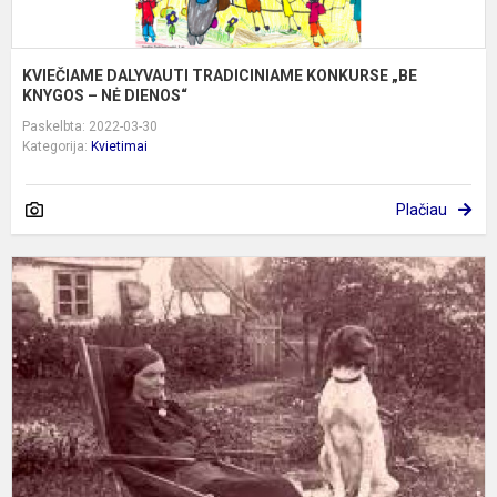
KVIEČIAME DALYVAUTI TRADICINIAME KONKURSE „BE
KNYGOS – NĖ DIENOS“
Paskelbta: 2022-03-30
Kategorija:
Kvietimai
Plačiau
„
M
Y
Ž
S