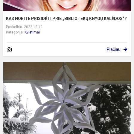
KAS NORITE PRISIDĖTI PRIE „BIBLIOTEKŲ KNYGŲ KALĖDOS“?
Paskelbta: 2022-12-19
Kategorija:
Kvietimai
Plačiau
S
p