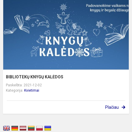
K
BIBLIOTEKŲ KNYGŲ KALĖDOS
Paskelbta: 2021-12-02
Kategorija:
Kvietimai
Plačiau