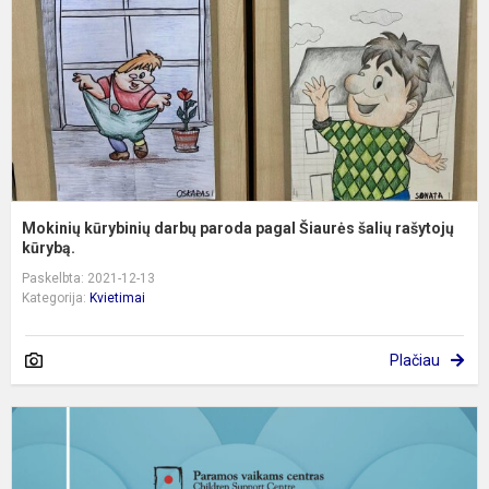
p
Š
š
ra
Mokinių kūrybinių darbų paroda pagal Šiaurės šalių rašytojų
kūrybą.
Paskelbta: 2021-12-13
Kategorija:
Kvietimai
Plačiau
K