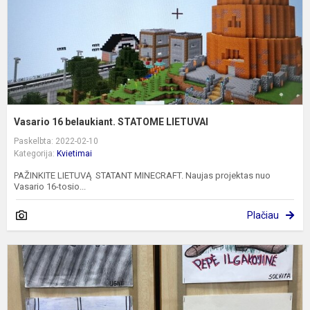
Vasario 16 belaukiant. STATOME LIETUVAI
Paskelbta: 2022-02-10
Kategorija:
Kvietimai
PAŽINKITE LIETUVĄ STATANT MINECRAFT. Naujas projektas nuo
Vasario 16-tosio...
Plačiau
M
k
d
p