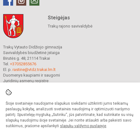
Steigėjas
Trakų rajono savivaldybė
Trakų Vytauto Didžiojo gimnazija
Savivaldybės biudžetinė įstaiga
Birutės g. 48, 21114 Trakai
Tel.
+37052855676
El. p.
rastine@vtdz.trakai.lm.lt
Duomenys kaupiami ir saugomi
Juridinių asmenų registre
Įmonės kodas 190667368
Šioje svetainėje naudojame slapukus siekdami užtikrinti jums teikiamų
© 2021. Trakų Vytauto Didžiojo gimnazija. Visos teisės saugomos.
paslaugų kokybę, analizuoti svetainės naudojimą ir optimizuoti naršymo
Kopijuoti turinį be raštiško gimnazijos sutikimo griežtai draudžiama.
patirtį. Spustelėję mygtuką „Sutinku“, jūs patvirtinate, kad sutinkate su visų
slapukų naudojimu šioje svetainėje. Jei norite atšaukti arba pakeisti savo
Prieinamumo paraiška
Slapukų valdymas
sutikimus, prašome apsilankyti
slapukų valdymo puslapyje
.
Mes kuriame mokykloms
SVETAINESMOKYKLOMS.LT