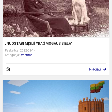
„NUOSTABI MĮSLĖ YRA ŽMOGAUS SIELA“
Paskelbta: 2022-03-14
Kategorija:
Kvietimai
Plačiau
V
1
b
S
L