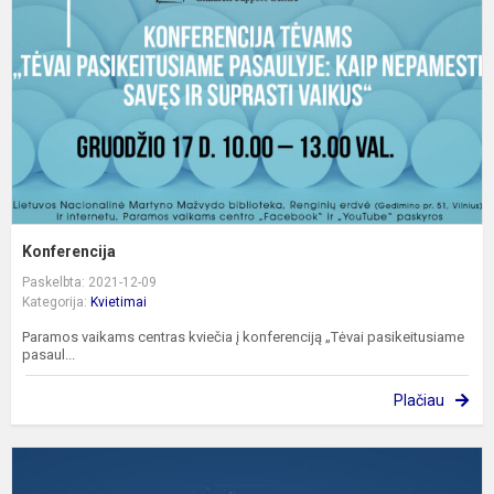
Konferencija
Paskelbta: 2021-12-09
Kategorija:
Kvietimai
Paramos vaikams centras kviečia į konferenciją „Tėvai pasikeitusiame
pasaul...
Plačiau
B
K