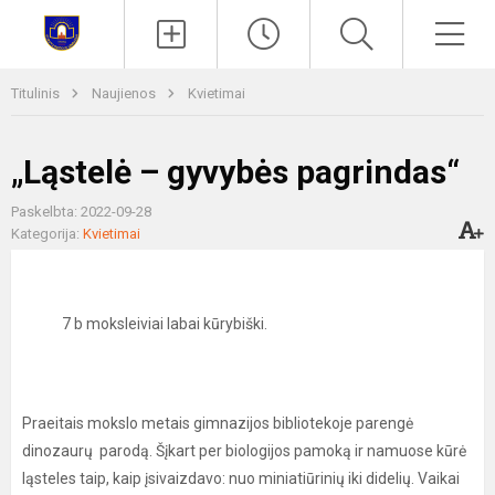
Paieška
Men
Titulinis
Naujienos
Kvietimai
„Ląstelė – gyvybės pagrindas“
Paskelbta: 2022-09-28
Kategorija:
Kvietimai
7 b moksleiviai labai kūrybiški.
Praeitais mokslo metais gimnazijos bibliotekoje parengė
dinozaurų parodą. Šįkart per biologijos pamoką ir namuose kūrė
ląsteles taip, kaip įsivaizdavo: nuo miniatiūrinių iki didelių. Vaikai