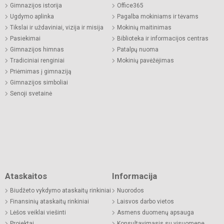
Gimnazijos istorija
Office365
Ugdymo aplinka
Pagalba mokiniams ir tėvams
Tikslai ir uždaviniai, vizija ir misija
Mokinių maitinimas
Pasiekimai
Biblioteka ir informacijos centras
Gimnazijos himnas
Patalpų nuoma
Tradiciniai renginiai
Mokinių pavėžėjimas
Priėmimas į gimnaziją
Gimnazijos simboliai
Senoji svetainė
Ataskaitos
Informacija
Biudžeto vykdymo ataskaitų rinkiniai
Nuorodos
Finansinių ataskaitų rinkiniai
Laisvos darbo vietos
Lėšos veiklai viešinti
Asmens duomenų apsauga
Projektai
Konsultavimasis su visuomene