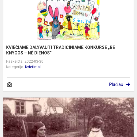
–
N
D.
KVIEČIAME DALYVAUTI TRADICINIAME KONKURSE „BE
KNYGOS – NĖ DIENOS“
Paskelbta: 2022-03-30
Kategorija:
Kvietimai
Plačiau
„
M
Y
Ž
S