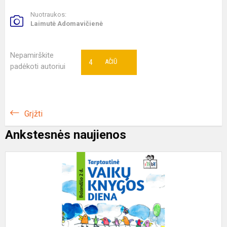
Nuotraukos:
Laimutė Adomavičienė
Nepamirškite
4
AČIŪ
padėkoti autoriui
Grįžti
Ankstesnės naujienos
K
D
T
K
„
K