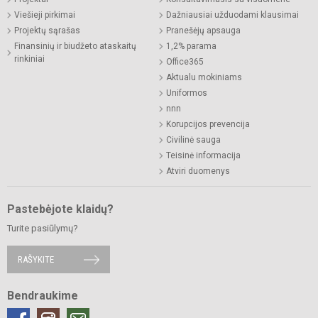
Viešieji pirkimai
Dažniausiai užduodami klausimai
Projektų sąrašas
Pranešėjų apsauga
Finansinių ir biudžeto ataskaitų
1,2% parama
rinkiniai
Office365
Aktualu mokiniams
Uniformos
nnn
Korupcijos prevencija
Civilinė sauga
Teisinė informacija
Atviri duomenys
Pastebėjote klaidų?
Turite pasiūlymų?
RAŠYKITE
Bendraukime