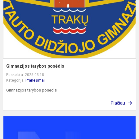
Gimnazijos tarybos posėdis
Paskelbta: 2025-03-18
Kategorija:
Pranešimai
Gimnazijos tarybos posėdis
Plačiau
N
d
g