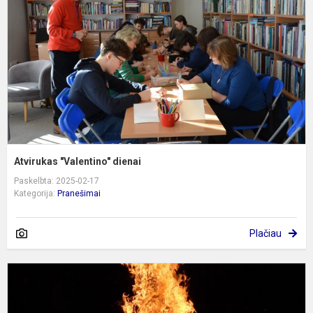
Atvirukas "Valentino" dienai
Paskelbta: 2025-02-17
Kategorija:
Pranešimai
Plačiau
S
1
oj