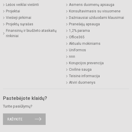
Lėšos veiklai viešinti
Asmens duomenų apsauga
Projektai
Konsultavimasis su visuomene
Viešieji pirkimai
Dažniausiai užduodami klausimai
Projektų sąrašas
Pranešėjų apsauga
Finansinių ir biudžeto ataskaitų
1,2% parama
rinkiniai
Office365
Aktualu mokiniams
Uniformos
nnn
Korupcijos prevencija
Civilinė sauga
Teisinė informacija
Atviri duomenys
Pastebėjote klaidų?
Turite pasiūlymų?
RAŠYKITE