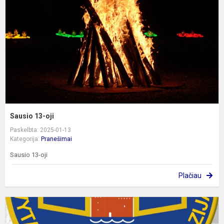
Sausio 13-oji
Paskelbta: 2025-01-13
Kategorija:
Pranešimai
Sausio 13-oji
Plačiau
D
m