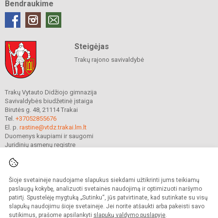
Bendraukime
Steigėjas
Trakų rajono savivaldybė
Trakų Vytauto Didžiojo gimnazija
Savivaldybės biudžetinė įstaiga
Birutės g. 48, 21114 Trakai
Tel.
+37052855676
El. p.
rastine@vtdz.trakai.lm.lt
Duomenys kaupiami ir saugomi
Juridinių asmenų registre
Įmonės kodas 190667368
Šioje svetainėje naudojame slapukus siekdami užtikrinti jums teikiamų
© 2021. Trakų Vytauto Didžiojo gimnazija. Visos teisės saugomos.
paslaugų kokybę, analizuoti svetainės naudojimą ir optimizuoti naršymo
Kopijuoti turinį be raštiško gimnazijos sutikimo griežtai draudžiama.
patirtį. Spustelėję mygtuką „Sutinku“, jūs patvirtinate, kad sutinkate su visų
slapukų naudojimu šioje svetainėje. Jei norite atšaukti arba pakeisti savo
Prieinamumo paraiška
Slapukų valdymas
sutikimus, prašome apsilankyti
slapukų valdymo puslapyje
.