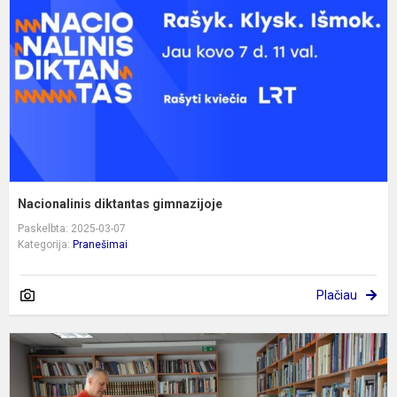
Nacionalinis diktantas gimnazijoje
Paskelbta: 2025-03-07
Kategorija:
Pranešimai
Plačiau
A
"
d