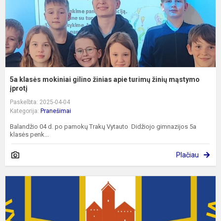
t
ž
m
5a klasės mokiniai gilino žinias apie turimų žinių mąstymo
įprotį
Paskelbta: 2025-04-04
Kategorija:
Pranešimai
Balandžio 04 d. po pamokų Trakų Vytauto Didžiojo gimnazijos 5a
klasės penk...
Plačiau
G
t
p