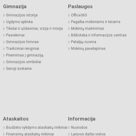
Gimnazija
Paslaugos
Gimnazijos istorija
Office365
Ugdymo aplinka
Pagalba mokiniams ir tėvams
Tikslai ir uždaviniai, vizija ir misija
Mokinių maitinimas
Pasiekimai
Biblioteka ir informacijos centras
Gimnazijos himnas
Patalpų nuoma
Tradiciniai renginiai
Mokinių pavėžėjimas
Priėmimas į gimnaziją
Gimnazijos simboliai
Senoji svetainė
Ataskaitos
Informacija
Biudžeto vykdymo ataskaitų rinkiniai
Nuorodos
Finansinių ataskaitų rinkiniai
Laisvos darbo vietos