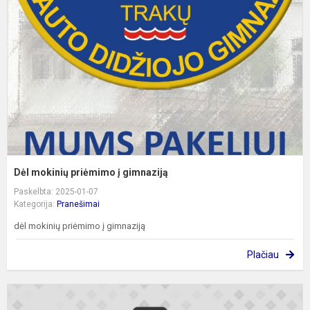
p
į
g
Dėl mokinių priėmimo į gimnaziją
Paskelbta: 2025-01-07
Kategorija:
Pranešimai
dėl mokinių priėmimo į gimnaziją
Plačiau
D
u