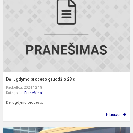
p
g
2
d
Dėl ugdymo proceso gruodžio 23 d.
Paskelbta: 2024-12-18
Kategorija:
Pranešimai
Dėl ugdymo proceso.
Plačiau
D