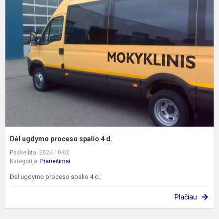
u
p
s
4
d
Dėl ugdymo proceso spalio 4 d.
Paskelbta: 2024-10-02
Kategorija:
Pranešimai
Dėl ugdymo proceso spalio 4 d.
Plačiau