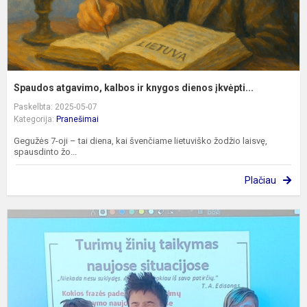
Spaudos atgavimo, kalbos ir knygos dienos įkvėpti...
Paskelbta: 2025-05-07
Kategorija:
Pranešimai
Gegužės 7-oji – tai diena, kai švenčiame lietuviško žodžio laisvę,
spausdinto žo...
Plačiau
5
k
m
g
ž
a