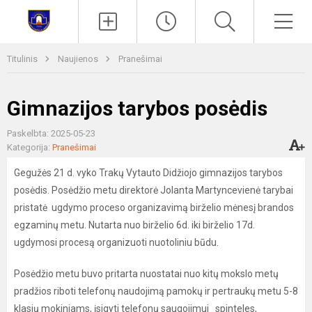
Paieška
Men
Titulinis
Naujienos
Pranešimai
Gimnazijos tarybos posėdis
Paskelbta: 2025-05-23
Kategorija:
Pranešimai
Gegužės 21 d. vyko Trakų Vytauto Didžiojo gimnazijos tarybos
posėdis. Posėdžio metu direktorė Jolanta Martyncevienė tarybai
pristatė ugdymo proceso organizavimą birželio mėnesį brandos
egzaminų metu. Nutarta nuo birželio 6d. iki birželio 17d.
ugdymosi procesą organizuoti nuotoliniu būdu.
Posėdžio metu buvo pritarta nuostatai nuo kitų mokslo metų
pradžios riboti telefonų naudojimą pamokų ir pertraukų metu 5-8
klasių mokiniams, įsigyti telefonų saugojimui spinteles,