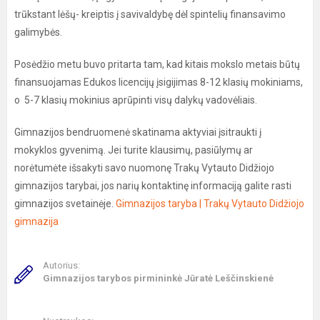
trūkstant lėšų- kreiptis į savivaldybę dėl spintelių finansavimo
galimybės.
Posėdžio metu buvo pritarta tam, kad kitais mokslo metais būtų
finansuojamas Edukos licencijų įsigijimas 8-12 klasių mokiniams,
o 5-7 klasių mokinius aprūpinti visų dalykų vadovėliais.
Gimnazijos bendruomenė skatinama aktyviai įsitraukti į
mokyklos gyvenimą. Jei turite klausimų, pasiūlymų ar
norėtumėte išsakyti savo nuomonę Trakų Vytauto Didžiojo
gimnazijos tarybai, jos narių kontaktinę informaciją galite rasti
gimnazijos svetainėje.
Gimnazijos taryba | Trakų Vytauto Didžiojo
gimnazija
Autorius:
Gimnazijos tarybos pirmininkė Jūratė Leščinskienė