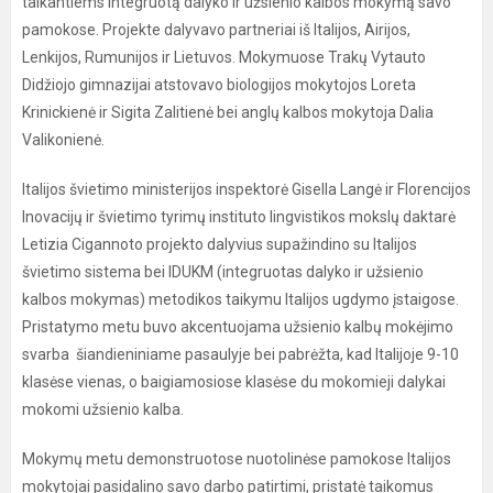
taikantiems integruotą dalyko ir užsienio kalbos mokymą savo
pamokose. Projekte dalyvavo partneriai iš Italijos, Airijos,
Lenkijos, Rumunijos ir Lietuvos. Mokymuose Trakų Vytauto
Didžiojo gimnazijai atstovavo biologijos mokytojos Loreta
Krinickienė ir Sigita Zalitienė bei anglų kalbos mokytoja Dalia
Valikonienė.
Italijos švietimo ministerijos inspektorė Gisella Langė ir Florencijos
Inovacijų ir švietimo tyrimų instituto lingvistikos mokslų daktarė
Letizia Cigannoto projekto dalyvius supažindino su Italijos
švietimo sistema bei IDUKM (integruotas dalyko ir užsienio
kalbos mokymas) metodikos taikymu Italijos ugdymo įstaigose.
Pristatymo metu buvo akcentuojama užsienio kalbų mokėjimo
svarba šiandieniniame pasaulyje bei pabrėžta, kad Italijoje 9-10
klasėse vienas, o baigiamosiose klasėse du mokomieji dalykai
mokomi užsienio kalba.
Mokymų metu demonstruotose nuotolinėse pamokose Italijos
mokytojai pasidalino savo darbo patirtimi, pristatė taikomus