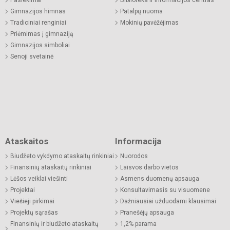
Pasiekimai
Biblioteka ir informacijos centras
Gimnazijos himnas
Patalpų nuoma
Tradiciniai renginiai
Mokinių pavėžėjimas
Priėmimas į gimnaziją
Gimnazijos simboliai
Senoji svetainė
Ataskaitos
Informacija
Biudžeto vykdymo ataskaitų rinkiniai
Nuorodos
Finansinių ataskaitų rinkiniai
Laisvos darbo vietos
Lėšos veiklai viešinti
Asmens duomenų apsauga
Projektai
Konsultavimasis su visuomene
Viešieji pirkimai
Dažniausiai užduodami klausimai
Projektų sąrašas
Pranešėjų apsauga
Finansinių ir biudžeto ataskaitų
1,2% parama