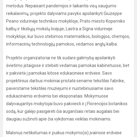
metodus. Nepaisant pandemijos ir laikantis visų saugumo
reikalavimų, projekto dalyviams pavyko apsilankyti Giuzeppe
Peano vidurinėje technikos mokykloje, Prato miesto Koperniko
kalbų ir tiksliųjų mokslų licėjuje, Lastra a Signa vidurinėje
mokykloje, kur buvo stebimos matematikos, biologijos, chemijos,
informacinių technologijų pamokos, vedamos anglų kalba.
Projekto organizatoriai ne tik sudarė galimybę apsilankyti
švietimo įstaigose ir stebėti vedamas pamokas kabinetuose, bet
ir pakvietė į pamokas kitose edukacinėse erdvėse. Savo
projektinius darbus mokiniai pristatė sename tekstilės fabrike,
paverstame tekstilės muziejumi ir nustebinusiame savo
edukacinėmis erdvėmis bei eksponatais. Mokymuose
dalyvaujantys mokytojai buvo pakviesti ir į Florencijos botanikos
sodą, kur galėjo pasigėrėti čia augančiais retais augalais bei
daugiau sužinoti apie čia vykdomas veiklas mokiniams.
Malonus netikėtumas ir puikus mokymo(si) įvairiose erdvėse