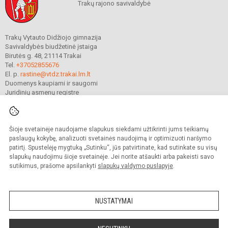
Trakų rajono savivaldybė
Trakų Vytauto Didžiojo gimnazija
Savivaldybės biudžetinė įstaiga
Birutės g. 48, 21114 Trakai
Tel.
+37052855676
El. p.
rastine@vtdz.trakai.lm.lt
Duomenys kaupiami ir saugomi
Juridinių asmenų registre
Įmonės kodas 190667368
Šioje svetainėje naudojame slapukus siekdami užtikrinti jums teikiamų
© 2021. Trakų Vytauto Didžiojo gimnazija. Visos teisės saugomos.
paslaugų kokybę, analizuoti svetainės naudojimą ir optimizuoti naršymo
Kopijuoti turinį be raštiško gimnazijos sutikimo griežtai draudžiama.
patirtį. Spustelėję mygtuką „Sutinku“, jūs patvirtinate, kad sutinkate su visų
slapukų naudojimu šioje svetainėje. Jei norite atšaukti arba pakeisti savo
Prieinamumo paraiška
Slapukų valdymas
sutikimus, prašome apsilankyti
slapukų valdymo puslapyje
.
Mes kuriame mokykloms
SVETAINESMOKYKLOMS.LT
NUSTATYMAI