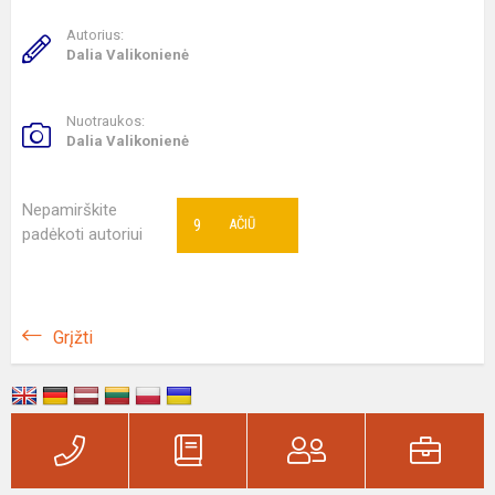
Autorius:
Dalia Valikonienė
Nuotraukos:
Dalia Valikonienė
Nepamirškite
9
AČIŪ
padėkoti autoriui
Grįžti