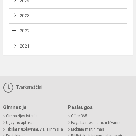
2024
2023
2022
2021
Tvarkaraščiai
Gimnazija
Paslaugos
Gimnazijos istorija
Office365
Ugdymo aplinka
Pagalba mokiniams ir tėvams
Tikslai ir uždaviniai, vizija ir misija
Mokinių maitinimas