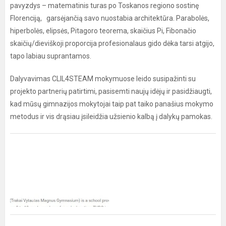
pavyzdys – matematinis turas po Toskanos regiono sostinę
Florenciją, garsėjančią savo nuostabia architektūra. Parabolės,
hiperbolės, elipsės, Pitagoro teorema, skaičius Pi, Fibonačio
skaičių/dieviškoji proporcija profesionalaus gido dėka tarsi atgijo,
tapo labiau suprantamos.
Dalyvavimas CLIL4STEAM mokymuose leido susipažinti su
projekto partnerių patirtimi, pasisemti naujų idėjų ir pasidžiaugti,
kad mūsų gimnazijos mokytojai taip pat taiko panašius mokymo
metodus ir vis drąsiau įsileidžia užsienio kalbą į dalykų pamokas.