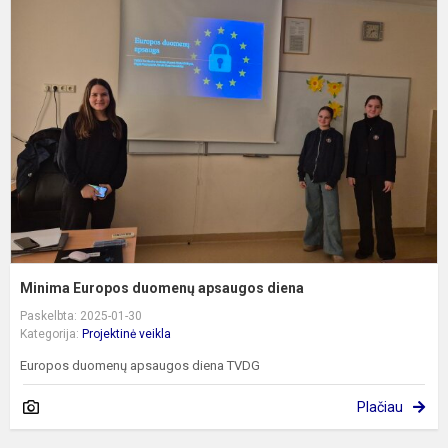
E
d
a
d
Minima Europos duomenų apsaugos diena
Paskelbta: 2025-01-30
Kategorija:
Projektinė veikla
Europos duomenų apsaugos diena TVDG
Plačiau