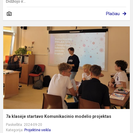
Didžiojo ir...
Plačiau
7
k
s
K
m
p
7a klasėje startavo Komunikacinio modelio projektas
Paskelbta: 2024-09-20
Kategorija:
Projektinė veikla