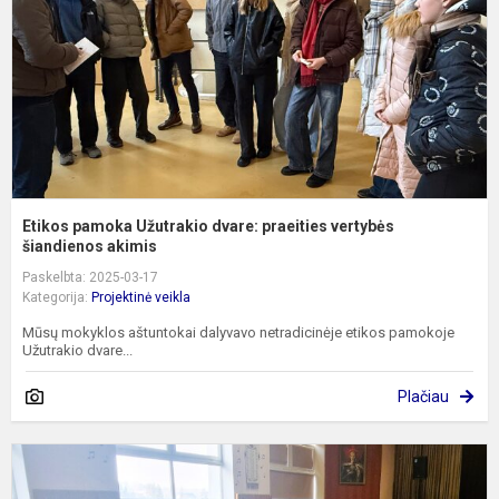
p
v
š
Etikos pamoka Užutrakio dvare: praeities vertybės
šiandienos akimis
Paskelbta: 2025-03-17
Kategorija:
Projektinė veikla
Mūsų mokyklos aštuntokai dalyvavo netradicinėje etikos pamokoje
Užutrakio dvare...
Plačiau
S
m