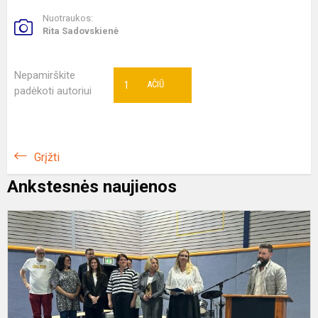
Nuotraukos:
Rita Sadovskienė
Nepamirškite
1
AČIŪ
padėkoti autoriui
Grįžti
Ankstesnės naujienos
T
ir
Š
g
b
p