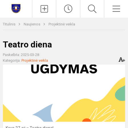
Paieška
Men
Titulinis
Naujienos
Projektinė veikla
Teatro diena
Paskelbta: 2025-03-28
Kategorija:
Projektinė veikla