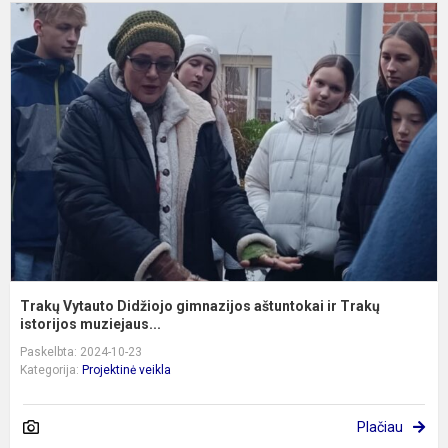
T
V
D
g
a
ir
T
is
Trakų Vytauto Didžiojo gimnazijos aštuntokai ir Trakų
istorijos muziejaus...
Paskelbta: 2024-10-23
Kategorija:
Projektinė veikla
Plačiau