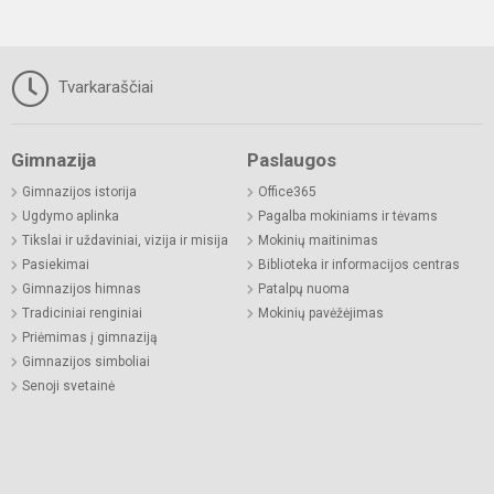
Tvarkaraščiai
Gimnazija
Paslaugos
Gimnazijos istorija
Office365
Ugdymo aplinka
Pagalba mokiniams ir tėvams
Tikslai ir uždaviniai, vizija ir misija
Mokinių maitinimas
Pasiekimai
Biblioteka ir informacijos centras
Gimnazijos himnas
Patalpų nuoma
Tradiciniai renginiai
Mokinių pavėžėjimas
Priėmimas į gimnaziją
Gimnazijos simboliai
Senoji svetainė