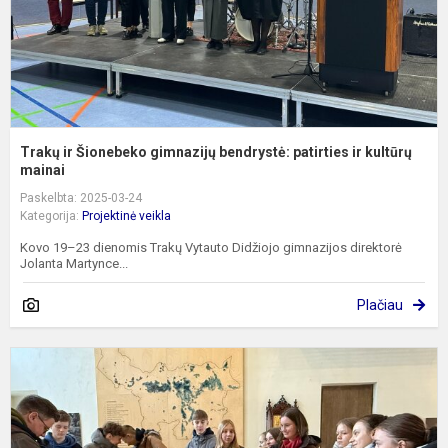
ir
ku
Trakų ir Šionebeko gimnazijų bendrystė: patirties ir kultūrų
mainai
Paskelbta: 2025-03-24
Kategorija:
Projektinė veikla
Kovo 19–23 dienomis Trakų Vytauto Didžiojo gimnazijos direktorė
Jolanta Martynce...
Plačiau
E
p
U
d