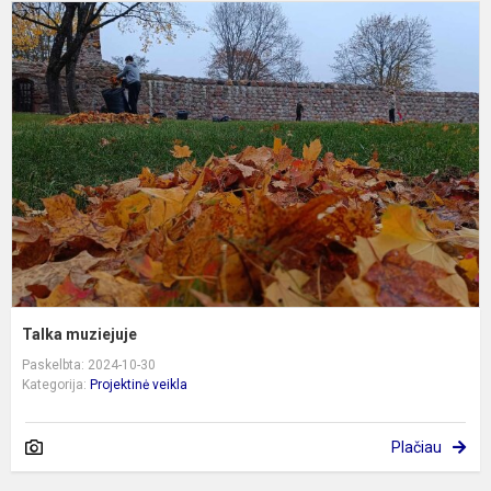
T
m
Talka muziejuje
Paskelbta: 2024-10-30
Kategorija:
Projektinė veikla
Plačiau