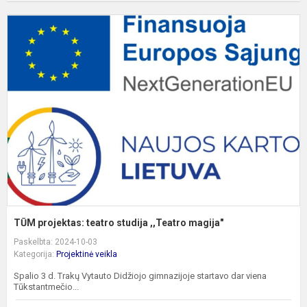
T
p
t
s
,
m
TŪM projektas: teatro studija ,,Teatro magija"
Paskelbta: 2024-10-03
Kategorija:
Projektinė veikla
Spalio 3 d. Trakų Vytauto Didžiojo gimnazijoje startavo dar viena
Tūkstantmečio...