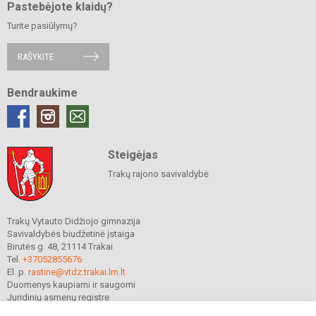
Pastebėjote klaidų?
Turite pasiūlymų?
RAŠYKITE
Bendraukime
Steigėjas
Trakų rajono savivaldybė
Trakų Vytauto Didžiojo gimnazija
Savivaldybės biudžetinė įstaiga
Birutės g. 48, 21114 Trakai
Tel.
+37052855676
El. p.
rastine@vtdz.trakai.lm.lt
Duomenys kaupiami ir saugomi
Juridinių asmenų registre
Įmonės kodas 190667368