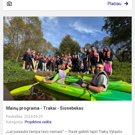
Plačiau
M
p
-
T
-
Š
Mainų programa - Trakai - Šionebekas
Paskelbta: 2024-09-29
Kategorija:
Projektinė veikla
„Lai pasaulis tampa tavo namais“ – frazė galinti tapti Trakų Vytauto