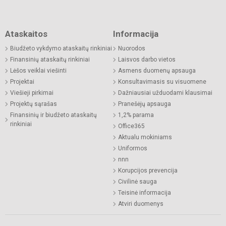
Ataskaitos
Informacija
Biudžeto vykdymo ataskaitų rinkiniai
Nuorodos
Finansinių ataskaitų rinkiniai
Laisvos darbo vietos
Lėšos veiklai viešinti
Asmens duomenų apsauga
Projektai
Konsultavimasis su visuomene
Viešieji pirkimai
Dažniausiai užduodami klausimai
Projektų sąrašas
Pranešėjų apsauga
Finansinių ir biudžeto ataskaitų
1,2% parama
rinkiniai
Office365
Aktualu mokiniams
Uniformos
nnn
Korupcijos prevencija
Civilinė sauga
Teisinė informacija
Atviri duomenys