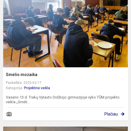
Smėlio mozaika
Paskelbta: 2025-02-17
Kategorija:
Projektinė veikla
Vasario 13 d. Trakų Vytauto Didžiojo gimnazijoje vyko TŪM projekto
veikla „Smėli...
Plačiau
M