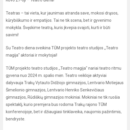
Kovo 27-oji – Teatro diena!
Teatras – tai vieta, kur jaunimas atranda save, mokosi drąsos,
kūrybiškumo ir empatijos. Tai ne tik scena, bet ir gyvenimo
mokykla. Švęskime teatrą, kuris įkvepia svajoti, kurti ir būti
savimi!
Su Teatro diena sveikina TŪM projekto teatro studijos ,,Teatro
magija" aktoriai ir mokytojai!
TŪM projekto teatro studijos ,,Teatro magija" nariai teatro ritmu
gyvena nuo 2024 m. spalio mėn. Teatro veikloje aktyviai
dalyvauja Trakų Vytauto Didžiojo gimnazijos, Lentvario Motiejaus
Šimelionio gimnazijos, Lentvario Henriko Senkevičiaus
gimnazijos, Rūdiškių gimnazijos mokiniai. Mokiniai ne tik ruošia
spektaklį, kurio premjera bus rodoma Trakų rajono TŪM
konferencijoje, bet ir džiaugiasi tinklaveika, naujomis pažintimis,
bendryste.