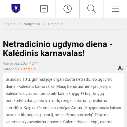
Paieška
Men
Titulinis
Naujienos
Renginiai
Netradicinio ugdymo diena -
Kalėdinis karnavalas!
Paskelbta: 2024-12-11
Kategorija:
Renginiai
Gruodžio 10 d. gimnazijoje organizuota netradicinio ugdymo
diena - Kalėdinis karnavalas. Mūsų bendruomenė jau įkvėpė
Kalėdinės dvasios ir perskaitė kalną knygą. O taip, knygų
perskaityta daug, nes šių metų renginio tema - privaloma
literatūra. Kaip sakė renginio vedėjas Arnas: ,,Knygos visais laikais
buvo ne tik langas į pasaulį, bet ir į žmogaus sielą". Plojimai
visoms dalyvavusioms klasėms! Galime drąsiai teigti, esame