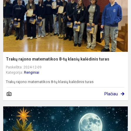
t
k
k
t
Trakų rajono matematikos 8-tų klasių kalėdinis turas
Paskelbta: 2024-12-09
Kategorija:
Renginiai
Trakų rajono matematikos 8-tų klasių kalėdinis turas
Plačiau
K
k
-
n