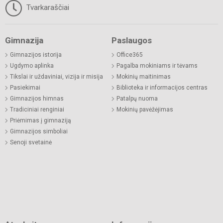
Tvarkaraščiai
Gimnazija
Paslaugos
Gimnazijos istorija
Office365
Ugdymo aplinka
Pagalba mokiniams ir tėvams
Tikslai ir uždaviniai, vizija ir misija
Mokinių maitinimas
Pasiekimai
Biblioteka ir informacijos centras
Gimnazijos himnas
Patalpų nuoma
Tradiciniai renginiai
Mokinių pavėžėjimas
Priėmimas į gimnaziją
Gimnazijos simboliai
Senoji svetainė