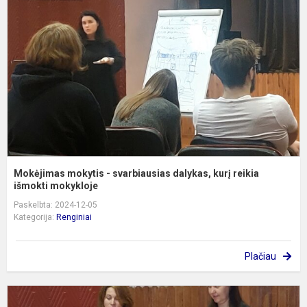
-
s
d
k
r
i
Mokėjimas mokytis - svarbiausias dalykas, kurį reikia
išmokti mokykloje
Paskelbta: 2024-12-05
Kategorija:
Renginiai
Plačiau
,