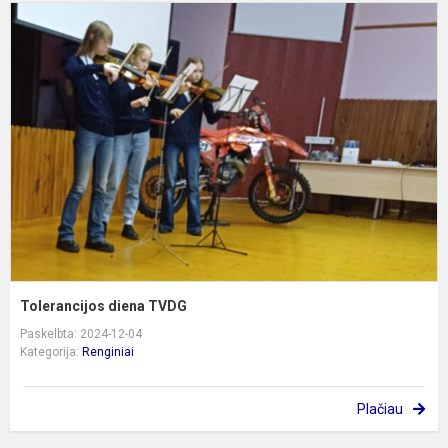
T
d
T
Tolerancijos diena TVDG
Paskelbta: 2024-12-04
Kategorija:
Renginiai
Plačiau