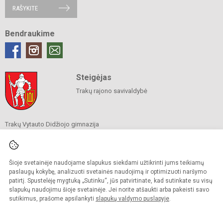
RAŠYKITE
Bendraukime
Steigėjas
Trakų rajono savivaldybė
Trakų Vytauto Didžiojo gimnazija
Savivaldybės biudžetinė įstaiga
Birutės g. 48, 21114 Trakai
Tel.
+37052855676
El. p.
rastine@vtdz.trakai.lm.lt
Šioje svetainėje naudojame slapukus siekdami užtikrinti jums teikiamų
Duomenys kaupiami ir saugomi
paslaugų kokybę, analizuoti svetainės naudojimą ir optimizuoti naršymo
Juridinių asmenų registre
patirtį. Spustelėję mygtuką „Sutinku“, jūs patvirtinate, kad sutinkate su visų
Įmonės kodas 190667368
slapukų naudojimu šioje svetainėje. Jei norite atšaukti arba pakeisti savo
sutikimus, prašome apsilankyti
slapukų valdymo puslapyje
.
© 2021. Trakų Vytauto Didžiojo gimnazija. Visos teisės saugomos.