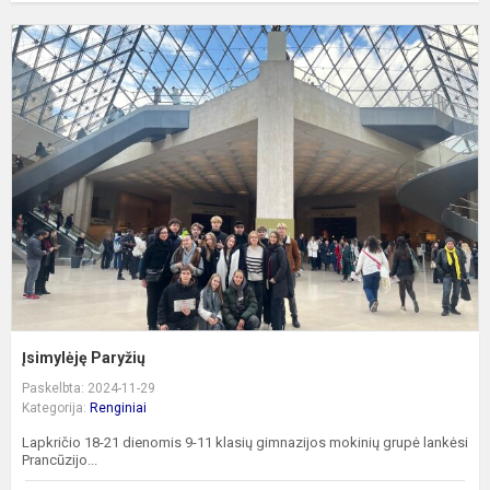
Į
P
Įsimylėję Paryžių
Paskelbta: 2024-11-29
Kategorija:
Renginiai
Lapkričio 18-21 dienomis 9-11 klasių gimnazijos mokinių grupė lankėsi
Prancūzijo...