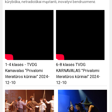
kūrybiška, netradiciškai mąstanti, inovatyvi bendruomenė.
1-4 klasės - TVDG
6-8 klasės TVDG
Karnavalas “Privalomi
KARNAVALAS "Privalomi
literatūros kūriniai” 2024-
literatūros kūriniai" 2024-
12-10
12-10