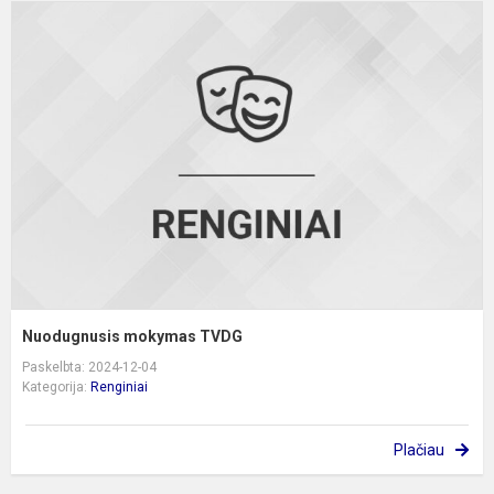
N
m
T
Nuodugnusis mokymas TVDG
Paskelbta: 2024-12-04
Kategorija:
Renginiai
Plačiau