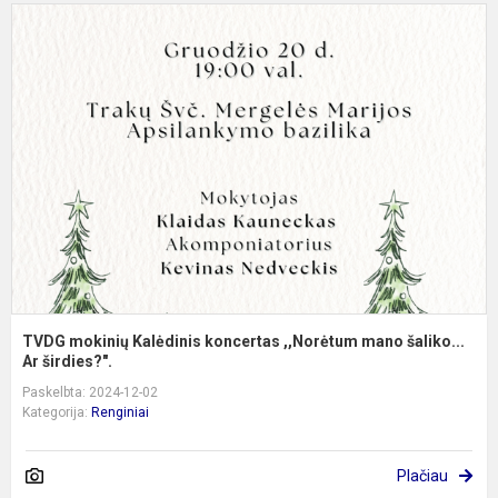
T
m
K
k
,
m
š
A.
TVDG mokinių Kalėdinis koncertas ,,Norėtum mano šaliko...
Ar širdies?".
Paskelbta: 2024-12-02
Kategorija:
Renginiai
Plačiau