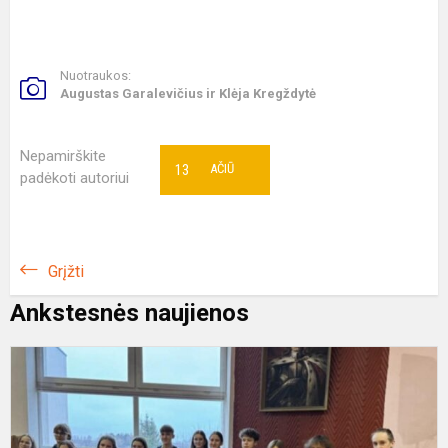
Nuotraukos:
Augustas Garalevičius ir Klėja Kregždytė
Nepamirškite
13
AČIŪ
padėkoti autoriui
Grįžti
Ankstesnės naujienos
T
r
m
8