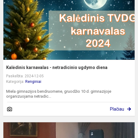
u
d
Kalėdinis karnavalas - netradicinio ugdymo diena
Paskelbta: 2024-12-05
Kategorija:
Renginiai
Miela gimnazijos bendruomene, gruodžio 10 d. gimnazijoje
organizuojama netradic...
Plačiau
M
m