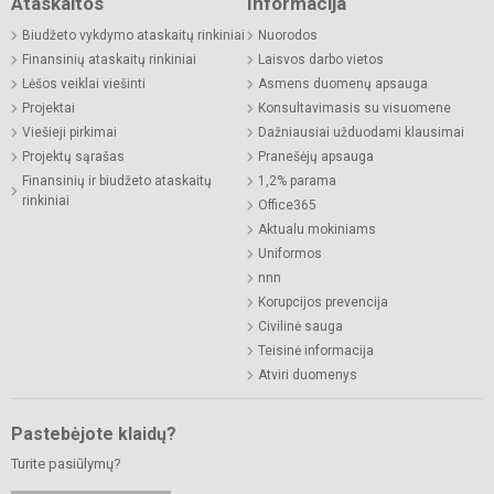
Ataskaitos
Informacija
Biudžeto vykdymo ataskaitų rinkiniai
Nuorodos
Finansinių ataskaitų rinkiniai
Laisvos darbo vietos
Lėšos veiklai viešinti
Asmens duomenų apsauga
Projektai
Konsultavimasis su visuomene
Viešieji pirkimai
Dažniausiai užduodami klausimai
Projektų sąrašas
Pranešėjų apsauga
Finansinių ir biudžeto ataskaitų
1,2% parama
rinkiniai
Office365
Aktualu mokiniams
Uniformos
nnn
Korupcijos prevencija
Civilinė sauga
Teisinė informacija
Atviri duomenys
Pastebėjote klaidų?
Turite pasiūlymų?