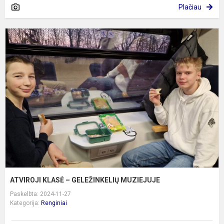
Plačiau
A
K
–
G
M
ATVIROJI KLASĖ – GELEŽINKELIŲ MUZIEJUJE
Paskelbta: 2024-11-27
Kategorija:
Renginiai