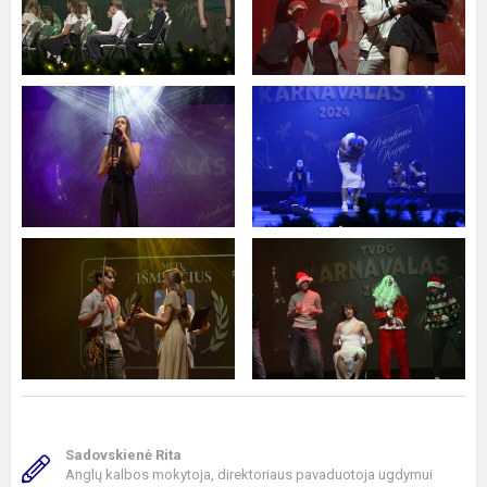
Sadovskienė Rita
Anglų kalbos mokytoja, direktoriaus pavaduotoja ugdymui