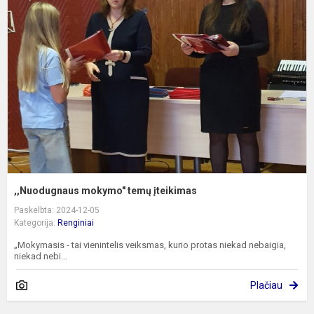
m
t
į
,,Nuodugnaus mokymo" temų įteikimas
Paskelbta: 2024-12-05
Kategorija:
Renginiai
„Mokymasis - tai vienintelis veiksmas, kurio protas niekad nebaigia,
niekad nebi...
Plačiau