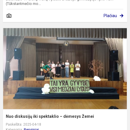
(Tūkstantmečio mo...
Plačiau
N
d
ik
s
–
d
Ž
Nuo diskusijų iki spektaklio – dėmesys Žemei
Paskelbta: 2025-04-18
Kategorija:
Renginiai