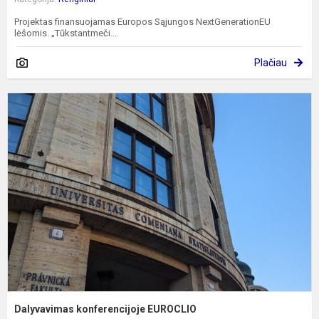
Projektas finansuojamas Europos Sąjungos NextGenerationEU
lėšomis. „Tūkstantmeči...
Plačiau
D
k
E
Dalyvavimas konferencijoje EUROCLIO