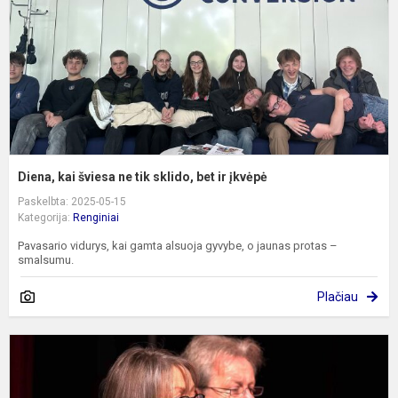
t
s
b
ir
į
Diena, kai šviesa ne tik sklido, bet ir įkvėpė
Paskelbta: 2025-05-15
Kategorija:
Renginiai
Pavasario vidurys, kai gamta alsuoja gyvybe, o jaunas protas –
smalsumu.
Plačiau
Č