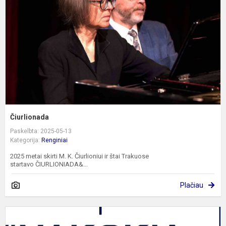
Čiurlionada
Paskelbta: 2025-05-13
Kategorija:
Renginiai
2025 metai skirti M. K. Čiurlioniui ir štai Trakuose
startavo ČIURLIONIADA&...
Plačiau
T
g