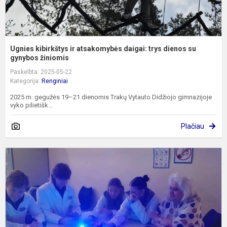
Ugnies kibirkštys ir atsakomybės daigai: trys dienos su
gynybos žiniomis
Paskelbta: 2025-05-22
Kategorija:
Renginiai
2025 m. gegužės 19–21 dienomis Trakų Vytauto Didžiojo gimnazijoje
vyko pilietišk...
Plačiau
S
p
K
V
f
m
a