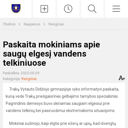
Paieška
Men
Titulinis
Naujienos
Renginiai
Paskaita mokiniams apie
saugų elgesį vandens
telkiniuose
Paskelbta: 2025-05-29
Kategorija:
Renginiai
Trakų Vytauto Didžiojo gimnazijoje vyko informatyvi paskaita,
kurią vedė Trakų priešgaisrinės gelbėjimo tarnybos specialistės.
Pagrindinis dėmesys buvo skiriamas saugiam elgesiui prie
vandens telkinių bei pasiruošimui ekstremalioms situacijoms.
Mokiniai sužinojo, kaip elgtis prie ežerų ar upių, kad išvengtų