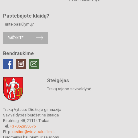
Pastebėjote klaidų?
Turite pasiūlymų?
RAŠYKITE
Bendraukime
Steigėjas
Trakų rajono savivaldybė
Trakų Vytauto Didžiojo gimnazija
Savivaldybės biudžetinė įstaiga
Birutės g. 48, 21114 Trakai
Tel.
+37052855676
El. p.
rastine@vtdz.trakai.lm.lt
Duomenys kaupiami ir saugomi