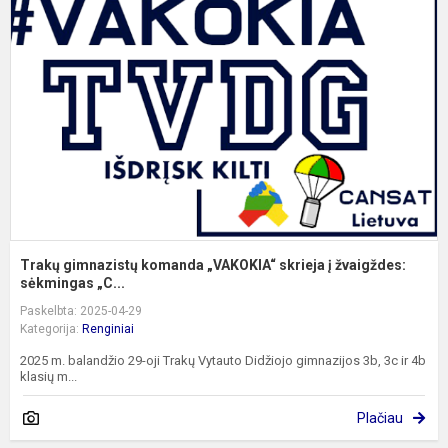
k
„
s
į
žv
...
Trakų gimnazistų komanda „VAKOKIA“ skrieja į žvaigždes:​​​​​​​
sėkmingas „C...
Paskelbta: 2025-04-29
Kategorija:
Renginiai
2025 m. balandžio 29-oji Trakų Vytauto Didžiojo gimnazijos 3b, 3c ir 4b
klasių m...
Plačiau