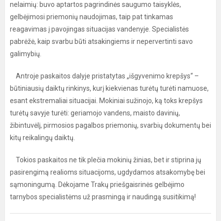
nelaimių: buvo aptartos pagrindinės saugumo taisyklės,
gelbėjimosi priemonių naudojimas, taip pat tinkamas
reagavimas į pavojingas situacijas vandenyje. Specialistės
pabrėžė, kaip svarbu būti atsakingiems ir nepervertinti savo
galimybių.
Antroje paskaitos dalyje pristatytas „išgyvenimo krepšys“ –
būtiniausių daiktų rinkinys, kurį kiekvienas turėtų turėti namuose,
esant ekstremaliai situacijai. Mokiniai sužinojo, ką toks krepšys
turėtų savyje turėti: geriamojo vandens, maisto davinių,
žibintuvėlį, pirmosios pagalbos priemonių, svarbių dokumentų bei
kitų reikalingų daiktų.
Tokios paskaitos ne tik plečia mokinių žinias, bet ir stiprina jų
pasirengimą realioms situacijoms, ugdydamos atsakomybę bei
sąmoningumą. Dėkojame Trakų priešgaisrinės gelbėjimo
tarnybos specialistėms už prasmingą ir naudingą susitikimą!