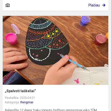
Plačiau
„
t
„Spalvoti taškeliai“
Paskelbta: 2025-04-21
Kategorija:
Renginiai
Balandžio 17 dieną Trakų Vytauto Didžiojo gimnazijoje vyko TŪM