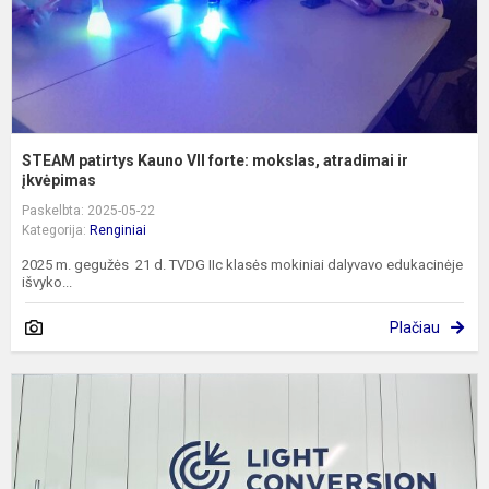
ir
į
STEAM patirtys Kauno VII forte: mokslas, atradimai ir
įkvėpimas
Paskelbta: 2025-05-22
Kategorija:
Renginiai
2025 m. gegužės 21 d. TVDG IIc klasės mokiniai dalyvavo edukacinėje
išvyko...
Plačiau
D
k
š
n