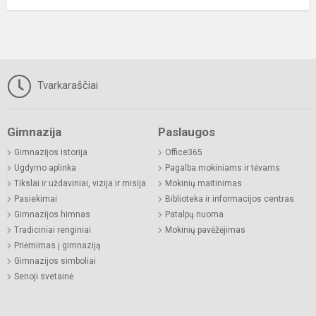
Tvarkaraščiai
Gimnazija
Paslaugos
Gimnazijos istorija
Office365
Ugdymo aplinka
Pagalba mokiniams ir tėvams
Tikslai ir uždaviniai, vizija ir misija
Mokinių maitinimas
Pasiekimai
Biblioteka ir informacijos centras
Gimnazijos himnas
Patalpų nuoma
Tradiciniai renginiai
Mokinių pavėžėjimas
Priėmimas į gimnaziją
Gimnazijos simboliai
Senoji svetainė