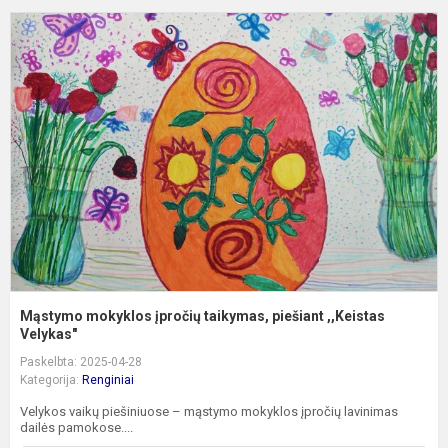
M
m
į
t
p
,
V
Mąstymo mokyklos įpročių taikymas, piešiant ,,Keistas
Velykas"
Paskelbta: 2025-04-28
Kategorija:
Renginiai
Velykos vaikų piešiniuose – mąstymo mokyklos įpročių lavinimas
dailės pamokose....