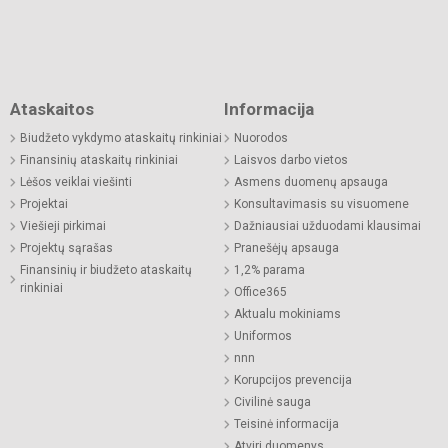
Ataskaitos
Informacija
Biudžeto vykdymo ataskaitų rinkiniai
Nuorodos
Finansinių ataskaitų rinkiniai
Laisvos darbo vietos
Lėšos veiklai viešinti
Asmens duomenų apsauga
Projektai
Konsultavimasis su visuomene
Viešieji pirkimai
Dažniausiai užduodami klausimai
Projektų sąrašas
Pranešėjų apsauga
Finansinių ir biudžeto ataskaitų
1,2% parama
rinkiniai
Office365
Aktualu mokiniams
Uniformos
nnn
Korupcijos prevencija
Civilinė sauga
Teisinė informacija
Atviri duomenys