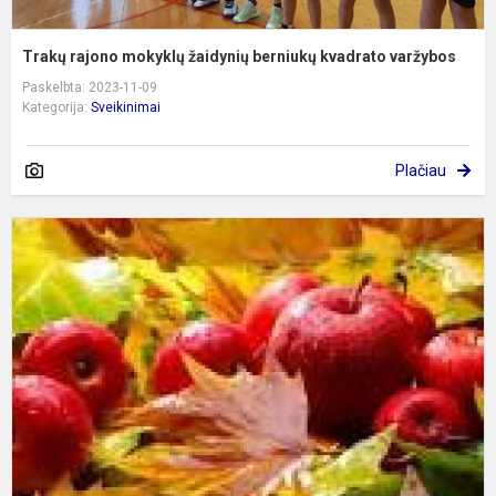
Trakų rajono mokyklų žaidynių berniukų kvadrato varžybos
Paskelbta: 2023-11-09
Kategorija:
Sveikinimai
Plačiau
S