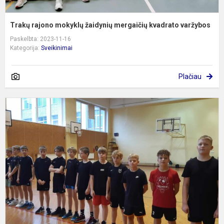
Trakų rajono mokyklų žaidynių mergaičių kvadrato varžybos
Paskelbta: 2023-11-16
Kategorija:
Sveikinimai
Plačiau
T
r
m
ž
b
k
v