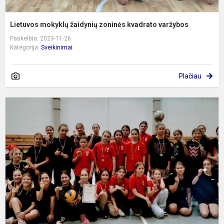
Lietuvos mokyklų žaidynių zoninės kvadrato varžybos
Paskelbta: 2023-11-26
Kategorija:
Sveikinimai
Plačiau
T
r
m
ž
m
k
v