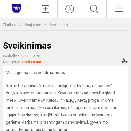
Paieška
Men
Titulinis
Naujienos
Sveikinimai
Sveikinimas
Paskelbta: 2023-12-20
Kategorija:
Sveikinimai
Miela gimnazijos bendruomene,
šiame besikeičiančiame pasaulyje yra, tikėtina, du pastovūs
dalykai: kasmet ateinančios Kalėdos ir niekada nesibaigianti
meilė! Sveikiname šv. Kalėdų ir Naujųjų Metų proga, linkime
jaukumo ir
žmogiškosios šilumos, džiaugsmo ir ramybės. Lai
ilgėjančios dienos, sugrįžtanti šviesa nuteikia Jus įvairiems
geriems darbams, prasmingam bendravimui, gyvenimo
apmąstymui, naujų planų kūrimui.