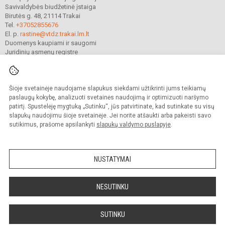
Savivaldybės biudžetinė įstaiga
Birutės g. 48, 21114 Trakai
Tel.
+37052855676
El. p.
rastine@vtdz.trakai.lm.lt
Duomenys kaupiami ir saugomi
Juridinių asmenų registre
Įmonės kodas 190667368
Šioje svetainėje naudojame slapukus siekdami užtikrinti jums teikiamų
© 2021. Trakų Vytauto Didžiojo gimnazija. Visos teisės saugomos.
paslaugų kokybę, analizuoti svetainės naudojimą ir optimizuoti naršymo
Kopijuoti turinį be raštiško gimnazijos sutikimo griežtai draudžiama.
patirtį. Spustelėję mygtuką „Sutinku“, jūs patvirtinate, kad sutinkate su visų
slapukų naudojimu šioje svetainėje. Jei norite atšaukti arba pakeisti savo
Prieinamumo paraiška
Slapukų valdymas
sutikimus, prašome apsilankyti
slapukų valdymo puslapyje
.
Mes kuriame mokykloms
SVETAINESMOKYKLOMS.LT
NUSTATYMAI
NESUTINKU
SUTINKU