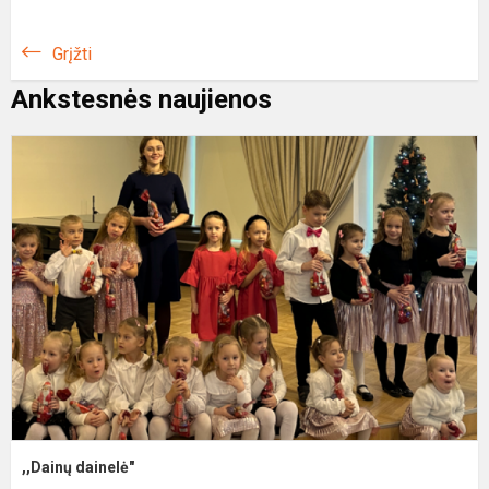
Grįžti
Ankstesnės naujienos
,
d
,,Dainų dainelė"