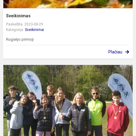
Sveikinimas
Paskelbta: 2023-08-29
Kategorija:
Sveikinimai
Rugsėjo pirmoji
Plačiau
T
R
M
P
K
E
V