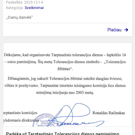
Paskelbta: 2023-12-14
Kategorija:
Sveikinimai
,,Dainų dainelė"
Plačiau
P
u
T
T
d
p
o
Padėka už Tarptautinės Tolerancijos dienos paminėjimo