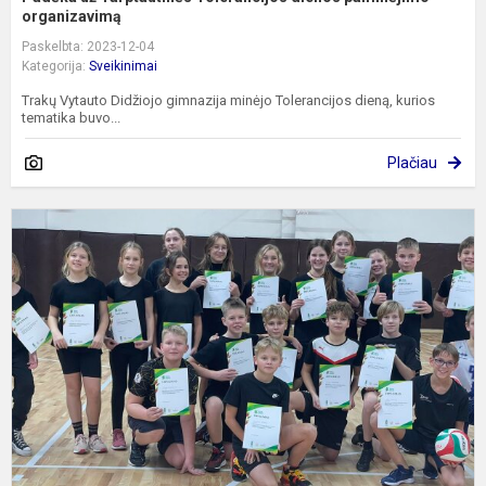
organizavimą
Paskelbta: 2023-12-04
Kategorija:
Sveikinimai
Trakų Vytauto Didžiojo gimnazija minėjo Tolerancijos dieną, kurios
tematika buvo...
Plačiau
L
m
ž
z
k
v