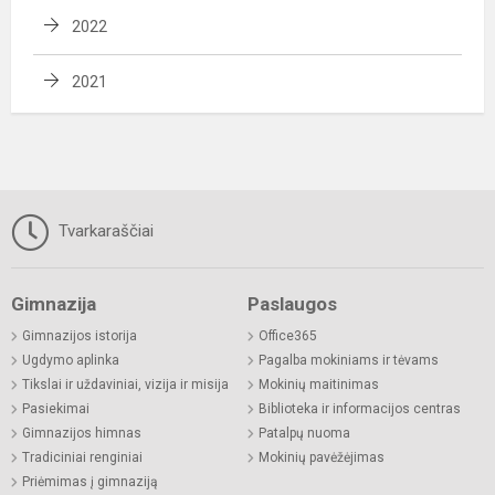
2022
2021
Tvarkaraščiai
Gimnazija
Paslaugos
Gimnazijos istorija
Office365
Ugdymo aplinka
Pagalba mokiniams ir tėvams
Tikslai ir uždaviniai, vizija ir misija
Mokinių maitinimas
Pasiekimai
Biblioteka ir informacijos centras
Gimnazijos himnas
Patalpų nuoma
Tradiciniai renginiai
Mokinių pavėžėjimas
Priėmimas į gimnaziją