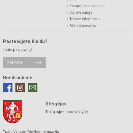
Korupcijos prevencija
Civilinė sauga
Teisinė informacija
Atviri duomenys
Pastebėjote klaidų?
Turite pasiūlymų?
RAŠYKITE
Bendraukime
Steigėjas
Trakų rajono savivaldybė
Trakų Vytauto Didžiojo gimnazija