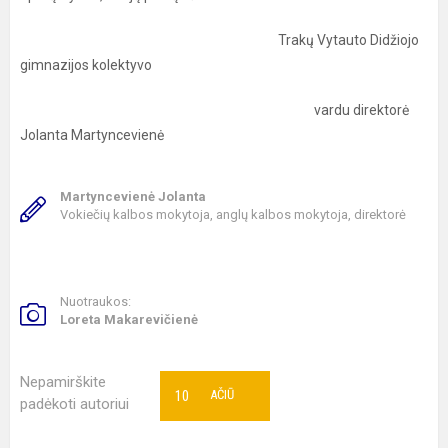
Trakų Vytauto Didžiojo
gimnazijos kolektyvo
vardu direktorė
Jolanta Martyncevienė
Martyncevienė Jolanta
Vokiečių kalbos mokytoja, anglų kalbos mokytoja, direktorė
Nuotraukos:
Loreta Makarevičienė
Nepamirškite
10
AČIŪ
padėkoti autoriui