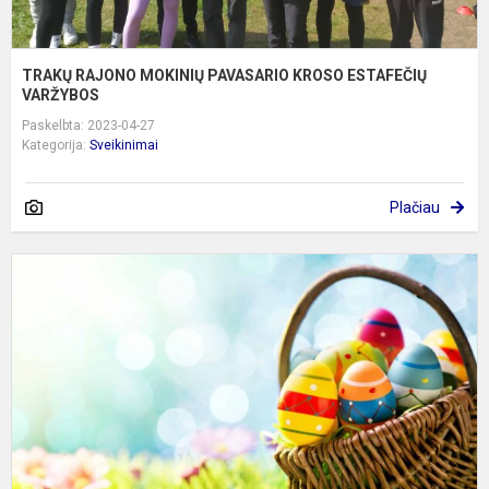
TRAKŲ RAJONO MOKINIŲ PAVASARIO KROSO ESTAFEČIŲ
VARŽYBOS
Paskelbta: 2023-04-27
Kategorija:
Sveikinimai
Plačiau
S
Š
V
p