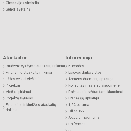
Gimnazijos simboliai
Senoji svetainė
Ataskaitos
Informacija
Biudžeto vykdymo ataskaitų rinkiniai
Nuorodos
Finansinių ataskaitų rinkiniai
Laisvos darbo vietos
Lėšos veiklai viešinti
Asmens duomenų apsauga
Projektai
Konsultavimasis su visuomene
Viešieji pirkimai
Dažniausiai užduodami klausimai
Projektų sąrašas
Pranešėjų apsauga
Finansinių ir biudžeto ataskaitų
1,2% parama
rinkiniai
Office365
Aktualu mokiniams
Uniformos
nnn