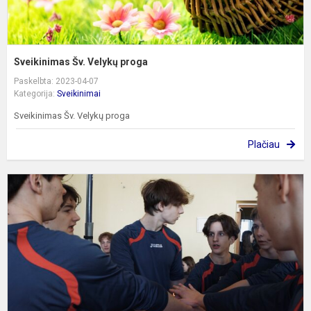
Sveikinimas Šv. Velykų proga
Paskelbta: 2023-04-07
Kategorija:
Sveikinimai
Sveikinimas Šv. Velykų proga
Plačiau
G
t
g
r