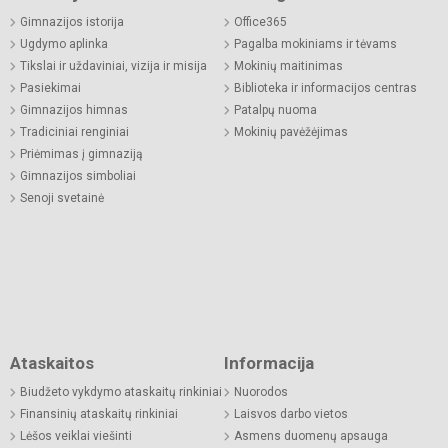
Gimnazijos istorija
Office365
Ugdymo aplinka
Pagalba mokiniams ir tėvams
Tikslai ir uždaviniai, vizija ir misija
Mokinių maitinimas
Pasiekimai
Biblioteka ir informacijos centras
Gimnazijos himnas
Patalpų nuoma
Tradiciniai renginiai
Mokinių pavėžėjimas
Priėmimas į gimnaziją
Gimnazijos simboliai
Senoji svetainė
Ataskaitos
Informacija
Biudžeto vykdymo ataskaitų rinkiniai
Nuorodos
Finansinių ataskaitų rinkiniai
Laisvos darbo vietos
Lėšos veiklai viešinti
Asmens duomenų apsauga