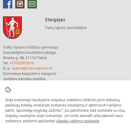
Steigėjas
Trakų rajono savivaldybė
Trakų Vytauto Didžiojo gimnazija
Savivaldybės biudžetinė įstaiga
Birutės g. 48, 21114 Trakai
Tel.
+37052855676
El. p.
rastine@vtdz.trakai.lm.lt
Duomenys kaupiami ir saugomi
Juridinių asmenų registre
Įmonės kodas 190667368
Šioje svetainėje naudojame slapukus siekdami užtikrinti jums teikiamų
© 2021. Trakų Vytauto Didžiojo gimnazija. Visos teisės saugomos.
paslaugų kokybę, analizuoti svetainės naudojimą ir optimizuoti naršymo
Kopijuoti turinį be raštiško gimnazijos sutikimo griežtai draudžiama.
patirtį. Spustelėję mygtuką „Sutinku“, jūs patvirtinate, kad sutinkate su visų
slapukų naudojimu šioje svetainėje. Jei norite atšaukti arba pakeisti savo
Prieinamumo paraiška
Slapukų valdymas
sutikimus, prašome apsilankyti
slapukų valdymo puslapyje
.
Mes kuriame mokykloms