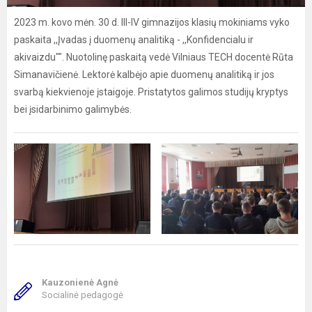
2023 m. kovo mėn. 30 d. III-IV gimnazijos klasių mokiniams vyko
paskaita ,,Įvadas į duomenų analitiką - ,,Konfidencialu ir
akivaizdu"". Nuotolinę paskaitą vedė Vilniaus TECH docentė Rūta
Simanavičienė. Lektorė kalbėjo apie duomenų analitiką ir jos
svarbą kiekvienoje įstaigoje. Pristatytos galimos studijų kryptys
bei įsidarbinimo galimybės.
Kauzonienė Agnė
Socialinė pedagogė