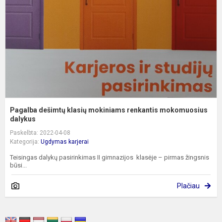
m
r
m
da
Pagalba dešimtų klasių mokiniams renkantis mokomuosius
dalykus
Paskelbta: 2022-04-08
Kategorija:
Ugdymas karjerai
Teisingas dalykų pasirinkimas II gimnazijos klasėje – pirmas žingsnis
būsi...
Plačiau