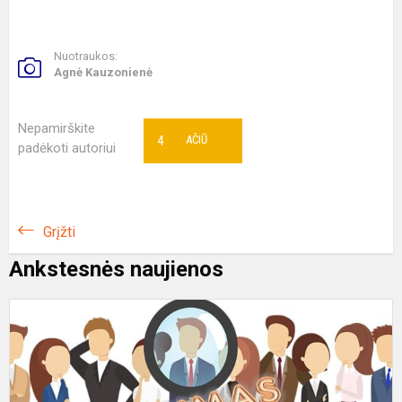
Nuotraukos:
Agnė Kauzonienė
Nepamirškite
4
AČIŪ
padėkoti autoriui
Grįžti
Ankstesnės naujienos
N
k
k