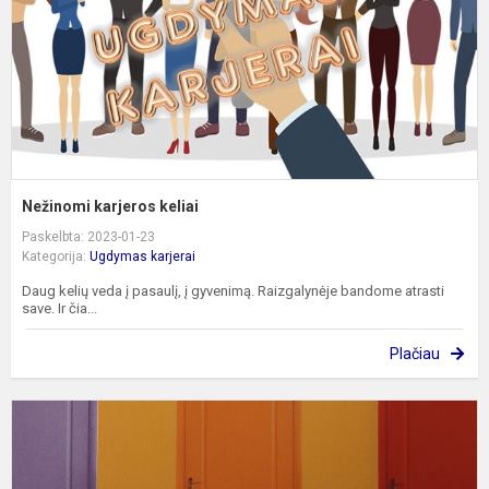
Nežinomi karjeros keliai
Paskelbta: 2023-01-23
Kategorija:
Ugdymas karjerai
Daug kelių veda į pasaulį, į gyvenimą. Raizgalynėje bandome atrasti
save. Ir čia...
Plačiau
P
d
k