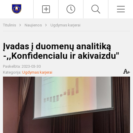
Paieška
Men
Titulinis
Naujienos
Ugdymas karjerai
Įvadas į duomenų analitiką
-,,Konfidencialu ir akivaizdu"
Paskelbta: 2023-03-30
Kategorija:
Ugdymas karjerai