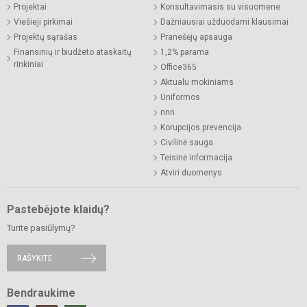
Projektai
Konsultavimasis su visuomene
Viešieji pirkimai
Dažniausiai užduodami klausimai
Projektų sąrašas
Pranešėjų apsauga
Finansinių ir biudžeto ataskaitų
1,2% parama
rinkiniai
Office365
Aktualu mokiniams
Uniformos
nnn
Korupcijos prevencija
Civilinė sauga
Teisinė informacija
Atviri duomenys
Pastebėjote klaidų?
Turite pasiūlymų?
RAŠYKITE
Bendraukime