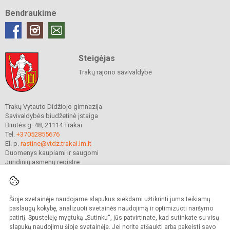
Bendraukime
Steigėjas
Trakų rajono savivaldybė
Trakų Vytauto Didžiojo gimnazija
Savivaldybės biudžetinė įstaiga
Birutės g. 48, 21114 Trakai
Tel.
+37052855676
El. p.
rastine@vtdz.trakai.lm.lt
Duomenys kaupiami ir saugomi
Juridinių asmenų registre
Įmonės kodas 190667368
Šioje svetainėje naudojame slapukus siekdami užtikrinti jums teikiamų
© 2021. Trakų Vytauto Didžiojo gimnazija. Visos teisės saugomos.
paslaugų kokybę, analizuoti svetainės naudojimą ir optimizuoti naršymo
Kopijuoti turinį be raštiško gimnazijos sutikimo griežtai draudžiama.
patirtį. Spustelėję mygtuką „Sutinku“, jūs patvirtinate, kad sutinkate su visų
slapukų naudojimu šioje svetainėje. Jei norite atšaukti arba pakeisti savo