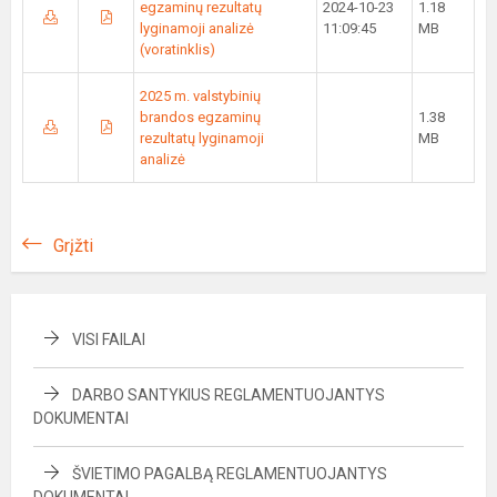
egzaminų rezultatų
2024-10-23
1.18
lyginamoji analizė
11:09:45
MB
(voratinklis)
2025 m. valstybinių
brandos egzaminų
1.38
rezultatų lyginamoji
MB
analizė
Grįžti
VISI FAILAI
DARBO SANTYKIUS REGLAMENTUOJANTYS
DOKUMENTAI
ŠVIETIMO PAGALBĄ REGLAMENTUOJANTYS