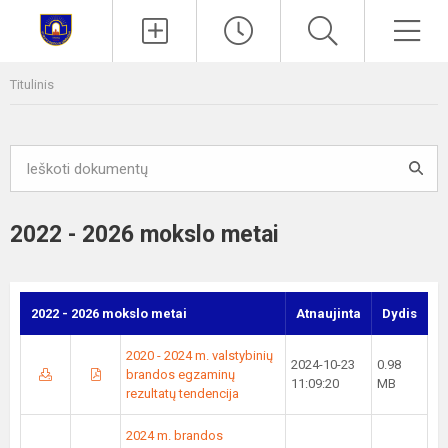
Paieška
Men
Titulinis
2022 - 2026 mokslo metai
2022 - 2026 mokslo metai
Atnaujinta
Dydis
2020 - 2024 m. valstybinių
2024-10-23
0.98
brandos egzaminų
11:09:20
MB
rezultatų tendencija
2024 m. brandos