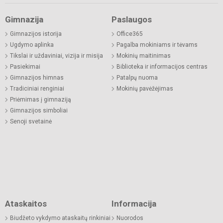
Gimnazija
Paslaugos
Gimnazijos istorija
Office365
Ugdymo aplinka
Pagalba mokiniams ir tėvams
Tikslai ir uždaviniai, vizija ir misija
Mokinių maitinimas
Pasiekimai
Biblioteka ir informacijos centras
Gimnazijos himnas
Patalpų nuoma
Tradiciniai renginiai
Mokinių pavėžėjimas
Priėmimas į gimnaziją
Gimnazijos simboliai
Senoji svetainė
Ataskaitos
Informacija
Biudžeto vykdymo ataskaitų rinkiniai
Nuorodos