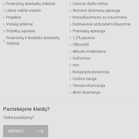
Finansinių ataskaitų rinkiniai
Laisvos darbo vietos
Lėšos veiklai viešinti
Asmens duomenų apsauga
Projektai
Konsultavimasis su visuomene
Viešieji pirkimai
Dažniausiai užduodami klausimai
Projektų sąrašas
Pranešėjų apsauga
Finansinių ir biudžeto ataskaitų
1,2% parama
rinkiniai
Office365
Aktualu mokiniams
Uniformos
nnn
Korupcijos prevencija
Civilinė sauga
Teisinė informacija
Atviri duomenys
Pastebėjote klaidų?
Turite pasiūlymų?
RAŠYKITE