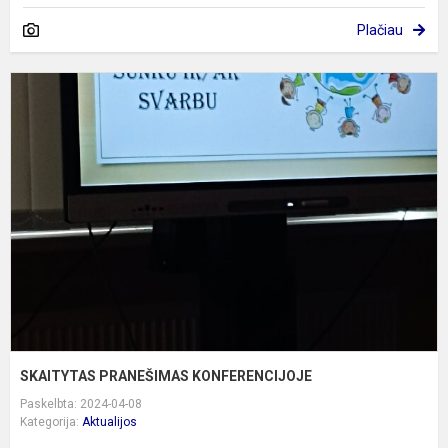
Plačiau
S
P
K
SKAITYTAS PRANEŠIMAS KONFERENCIJOJE
Paskelbta: 2024-04-08
Kategorija:
Aktualijos