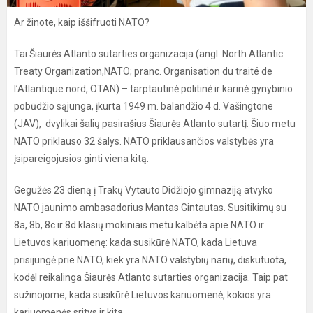
Ar žinote, kaip iššifruoti NATO?
Tai Šiaurės Atlanto sutarties organizacija (angl. North Atlantic
Treaty Organization,NATO; pranc. Organisation du traité de
l’Atlantique nord, OTAN) – tarptautinė politinė ir karinė gynybinio
pobūdžio sąjunga, įkurta 1949 m. balandžio 4 d. Vašingtone
(JAV), dvylikai šalių pasirašius Šiaurės Atlanto sutartį. Šiuo metu
NATO priklauso 32 šalys. NATO priklausančios valstybės yra
įsipareigojusios ginti viena kitą.
Gegužės 23 dieną į Trakų Vytauto Didžiojo gimnaziją atvyko
NATO jaunimo ambasadorius Mantas Gintautas. Susitikimų su
8a, 8b, 8c ir 8d klasių mokiniais metu kalbėta apie NATO ir
Lietuvos kariuomenę: kada susikūrė NATO, kada Lietuva
prisijungė prie NATO, kiek yra NATO valstybių narių, diskutuota,
kodėl reikalinga Šiaurės Atlanto sutarties organizacija. Taip pat
sužinojome, kada susikūrė Lietuvos kariuomenė, kokios yra
kariuomenės sritys ir kita.