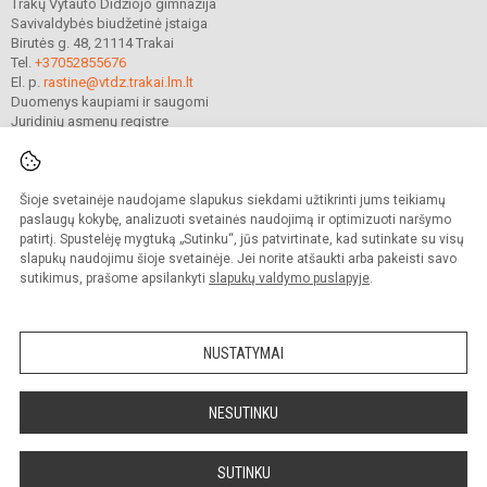
Trakų Vytauto Didžiojo gimnazija
Savivaldybės biudžetinė įstaiga
Birutės g. 48, 21114 Trakai
Tel.
+37052855676
El. p.
rastine@vtdz.trakai.lm.lt
Duomenys kaupiami ir saugomi
Juridinių asmenų registre
Įmonės kodas 190667368
Šioje svetainėje naudojame slapukus siekdami užtikrinti jums teikiamų
© 2021. Trakų Vytauto Didžiojo gimnazija. Visos teisės saugomos.
paslaugų kokybę, analizuoti svetainės naudojimą ir optimizuoti naršymo
Kopijuoti turinį be raštiško gimnazijos sutikimo griežtai draudžiama.
patirtį. Spustelėję mygtuką „Sutinku“, jūs patvirtinate, kad sutinkate su visų
slapukų naudojimu šioje svetainėje. Jei norite atšaukti arba pakeisti savo
Prieinamumo paraiška
Slapukų valdymas
sutikimus, prašome apsilankyti
slapukų valdymo puslapyje
.
Mes kuriame mokykloms
SVETAINESMOKYKLOMS.LT
NUSTATYMAI
NESUTINKU
SUTINKU