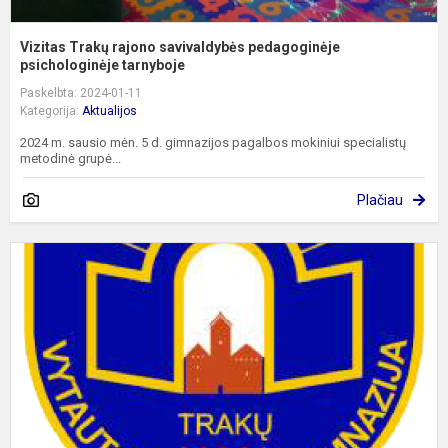
Vizitas Trakų rajono savivaldybės pedagoginėje
psichologinėje tarnyboje
Paskelbta: 2024-01-11
Kategorija:
Aktualijos
2024 m. sausio mėn. 5 d. gimnazijos pagalbos mokiniui specialistų
metodinė grupė...
Plačiau
D
u
o
s
8
d