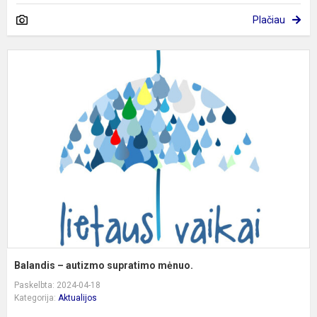
Plačiau
B
–
a
s
m
Balandis – autizmo supratimo mėnuo.
Paskelbta: 2024-04-18
Kategorija:
Aktualijos