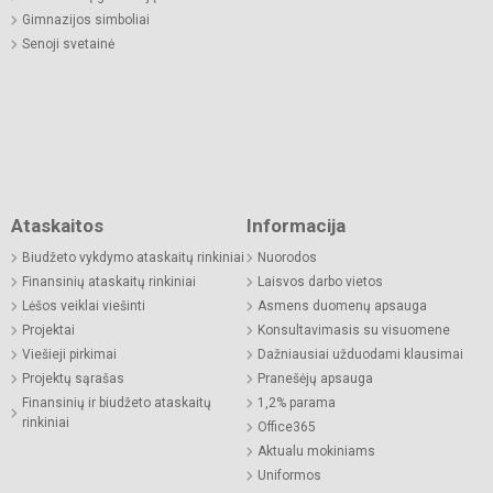
Gimnazijos simboliai
Senoji svetainė
Ataskaitos
Informacija
Biudžeto vykdymo ataskaitų rinkiniai
Nuorodos
Finansinių ataskaitų rinkiniai
Laisvos darbo vietos
Lėšos veiklai viešinti
Asmens duomenų apsauga
Projektai
Konsultavimasis su visuomene
Viešieji pirkimai
Dažniausiai užduodami klausimai
Projektų sąrašas
Pranešėjų apsauga
Finansinių ir biudžeto ataskaitų
1,2% parama
rinkiniai
Office365
Aktualu mokiniams
Uniformos