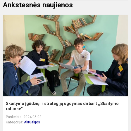
Ankstesnės naujienos
S
į
ir
s
u
d
,
r..
Skaitymo įgūdžių ir strategijų ugdymas dirbant ,,Skaitymo
ratuose"
Paskelbta: 2024-05-03
Kategorija:
Aktualijos