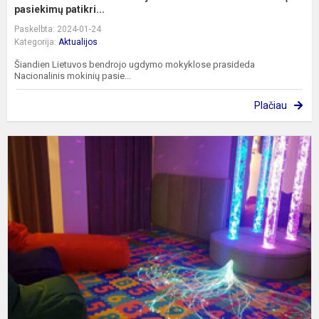
pasiekimų patikri...
Paskelbta: 2024-01-24
Kategorija:
Aktualijos
Šiandien Lietuvos bendrojo ugdymo mokyklose prasideda
Nacionalinis mokinių pasie...
Plačiau
V
T
r
s
p
p