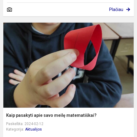
Plačiau
K
p
a
s
m
m
Kaip pasakyti apie savo meilę matematiškai?
Paskelbta: 2024-02-12
Kategorija:
Aktualijos