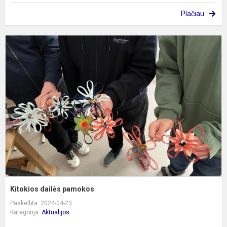
Plačiau
K
d
p
Kitokios dailės pamokos
Paskelbta: 2024-04-23
Kategorija:
Aktualijos