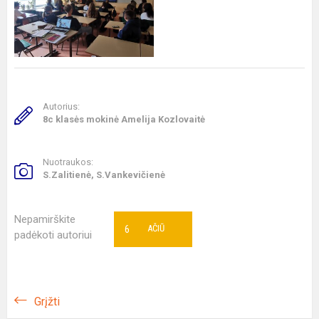
Autorius:
8c klasės mokinė Amelija Kozlovaitė
Nuotraukos:
S.Zalitienė, S.Vankevičienė
Nepamirškite
6
AČIŪ
padėkoti autoriui
Grįžti