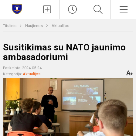
Paieška
Men
Titulinis
Naujienos
Aktualijos
Susitikimas su NATO jaunimo
ambasadoriumi
Paskelbta: 2024-05-24
Kategorija:
Aktualijos