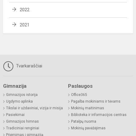
2022
2021
Tvarkaraščiai
Gimnazija
Paslaugos
Gimnazijos istorija
Office365
Ugdymo aplinka
Pagalba mokiniams ir tėvams
Tikslai ir uždaviniai, vizija ir misija
Mokinių maitinimas
Pasiekimai
Biblioteka ir informacijos centras
Gimnazijos himnas
Patalpų nuoma
Tradiciniai renginiai
Mokinių pavėžėjimas
Priėmimas į gimnaziją