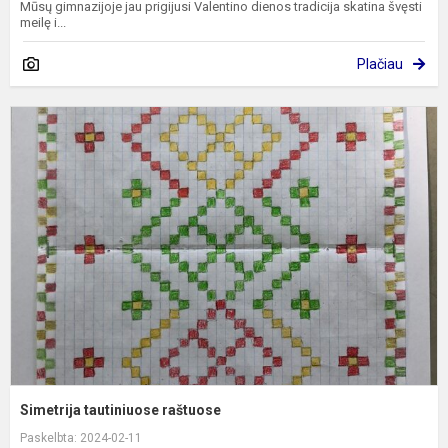
Mūsų gimnazijoje jau prigijusi Valentino dienos tradicija skatina švęsti
meilę i...
Plačiau
S
t
r
Simetrija tautiniuose raštuose
Paskelbta: 2024-02-11