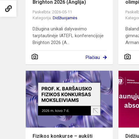
Brighton 2026 (Anglija)
olimp
Paskelbta: 2026-05-11
Paskelb
Kategorija:
Didžiuojamės
Kategor
Džiugina unikali dalyvavimo
Baland
tarptautinėje IATEFL konferencijoje
gimnaz
Brighton 2026 (A...
Armand
Plačiau
Fizikos
konkurse
–
aukšti
mūsų
gimnazistų
pasiekimai
Fizikos konkurse – aukšti
Didži