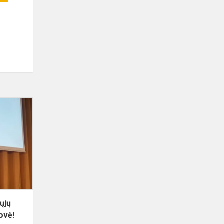
Tarp
geriausių
šalies
jaunųjų
biologų
–
gimnazijos
atstovė!
nųjų
ovė!