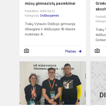
mūsų gimnazistų pasiekimai
Grink
absol
Paskelbta: 2026-04-22
Kategorija:
Didžiuojamės
Paskelb
Kategor
Trakų Vytauto Didžiojo gimnazija
džiaugiasi ir didžiuojasi 4b klasės
Trakų 
mokiniais A...
didžiu
Grinkev
Plačiau
Žinių
ir
tikslumo
formulė:
Trakų
gimnazistai
fizikos
olimpi...