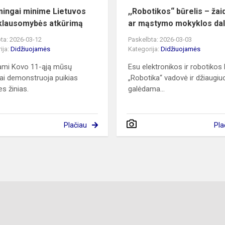
ingai minime Lietuvos
,,Robotikos“ būrelis – ža
klausomybės atkūrimą
ar mąstymo mokyklos dal
ta: 2026-03-12
Paskelbta: 2026-03-03
ija:
Didžiuojamės
Kategorija:
Didžiuojamės
ami Kovo 11-ąją mūsų
Esu elektronikos ir robotikos 
ai demonstruoja puikias
„Robotika“ vadovė ir džiaugiu
es žinias.
galėdama...
Plačiau
Pla