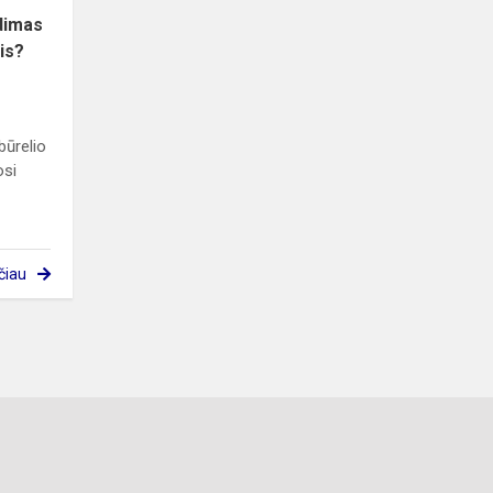
idimas
is?
būrelio
osi
čiau