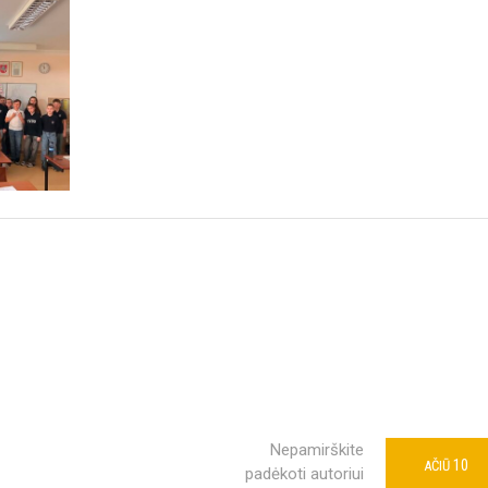
Nepamirškite
10
AČIŪ
padėkoti autoriui