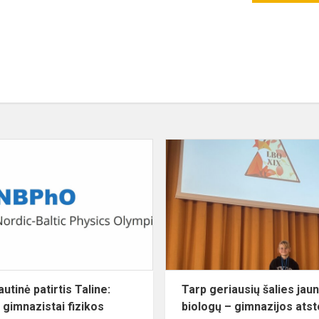
Tarptautinė
patirtis
Taline:
Trakų
gimnazistai
je
fizikos
olim...
utinė patirtis Taline:
Tarp geriausių šalies jau
 gimnazistai fizikos
biologų – gimnazijos atst