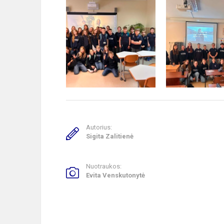
Autorius:
Sigita Zalitienė
Nuotraukos:
Evita Venskutonytė