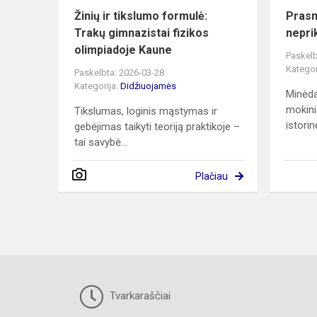
Žinių ir tikslumo formulė:
Prasm
Trakų gimnazistai fizikos
nepri
olimpiadoje Kaune
Paskelb
Kategor
Paskelbta: 2026-03-28
Kategorija:
Didžiuojamės
Minėd
mokini
Tikslumas, loginis mąstymas ir
istorin
gebėjimas taikyti teoriją praktikoje –
tai savybė...
Plačiau
Tvarkaraščiai