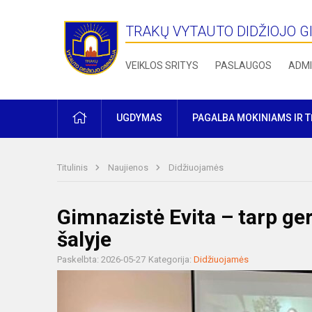
TRAKŲ VYTAUTO DIDŽIOJO G
VEIKLOS SRITYS
PASLAUGOS
ADMI
PRADŽIA
UGDYMAS
PAGALBA MOKINIAMS IR 
Titulinis
Naujienos
Didžiuojamės
Gimnazistė Evita – tarp g
šalyje
Paskelbta: 2026-05-27
Kategorija:
Didžiuojamės