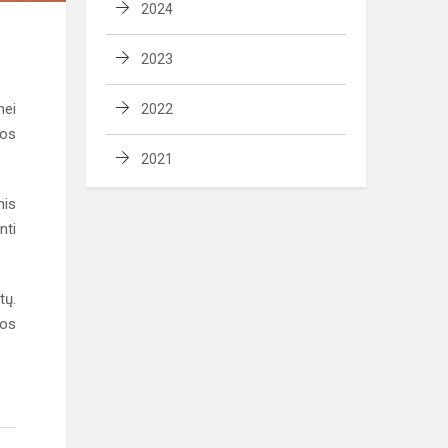
2024
2023
nei
2022
sos
2021
mis
nti
tų.
tos