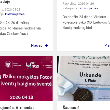
iadoje
Paskelbta: 2026-04-26
Kategorija:
Didžiuojamės
ta: 2026-04-28
ija:
Didžiuojamės
Balandžio 24 dieną Vilniaus
kolegijoje vyko XIX Lietuvos 
žio 24-26 d. mūsų
klasių mokinių biol...
ijos 4b klasės moksleiviai
as Grinkevičius i...
Plačiau
Pla
Didžiuojamės:
Armandas
Grinkevičius
–
„Fotono“
absolventas
uojamės: Armandas
Šaunuolė