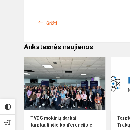
Grįžti
Ankstesnės naujienos
TVDG
mokinių
darbai
-
tarptautinėje
konferencijo
Brighton...
TVDG mokinių darbai -
Tarpta
tarptautinėje konferencijoje
Trakų