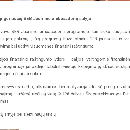
p geriausių SEB Jaunimo ambasadorių šalyje
avo SEB Jaunimo ambasadorių programoje, kuri truko daugiau 
ų jos patirčių. Į šią programą buvo atrinkti 128 jaunuoliai iš vi
estavimą bei ugdyti visuomenės finansinį raštingumą.
jos finansinio raštingumo lydere – dalijosi vertingomis finansinė
 programoje jai padėjo tobulinti viešojo kalbėjimo įgūdžius, sustipri
omėjimą finansų sritimi.
nsyvaus darbo, atkaklumas bei motyvacija atnešė puikių rezulta
mėjimą – užėmė trečiąją vietą iš 128 dalyvių. Šis pasiekimas yra Evi
nimas.
 srityje bei siekti naujų tikslų.