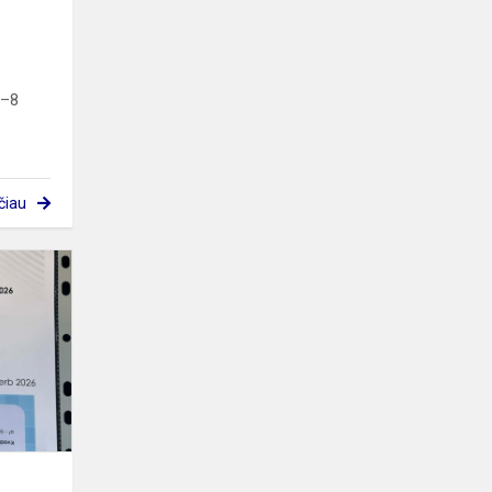
5–8
čiau
Šaunuolė