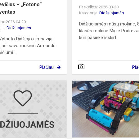
evičius – „Fotono“
Paskelbta: 2026-03-30
ventas
Kategorija:
Didžiuojamės
ta: 2026-04-20
Didžiuojamės mūsų mokine, 
ija:
Didžiuojamės
klasės mokine Migle Podrezai
kuri pasiekė išskirt...
Vytauto Didžiojo gimnazija
ojasi savo mokiniu Armandu
ičiumi...
Plačiau
Pla
Prasmingai
minime
Lietuvos
nepriklausomybės
atkūrimą