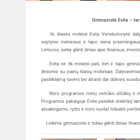
Gimnazistė Evita – tar
IIc klasės mokinė Evita Venskutonytė dalyv
septynis mėnesius ir tapo viena prasmingiausi
Lietuvos, siekę gilinti žinias apie finansus, inv
Evita ne tik mokėsi pati, bet ir tapo gimnazi
žiniomis su įvairių klasių mokiniais. Dalyvavimas
pasitikėjimą savimi bei atrasti dar didesnį susid
Nors programos metu netrūko iššūkių ir inte
Programos pabaigoje Evita pasiekė išskirtinį lai
atsakingumo, ryžto ir noro nuolat tobulėti įverti
Linkime gimnazistei ir toliau gilinti žinias finansų