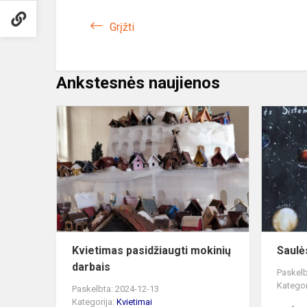
Grįžti
Ankstesnės naujienos
Kvietimas
pasidžiaugti
mokinių
darbais
Kvietimas pasidžiaugti mokinių
Saulė
darbais
Paskelb
Kategor
Paskelbta: 2024-12-13
Kategorija:
Kvietimai