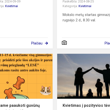
ta: 2024-09-09
Paskelbta: 2024-08-25
ija:
Kvietimai
Kategorija:
Kvietimai
Mokslo metų startas gimnazij
rugsėjo 2 d., 8.30 val.
Plačiau
Pla
Kviečiame
paaukoti
guvūnų
prieglaudai
,,Lesė"
iame paaukoti guvūnų
Kvietimas į pozityvios tė