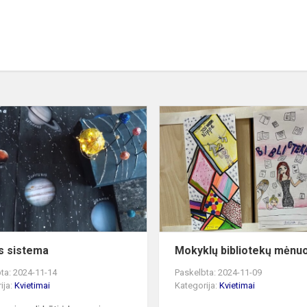
Saulės
sistema
s sistema
Mokyklų bibliotekų mėnu
ta: 2024-11-14
Paskelbta: 2024-11-09
ija:
Kvietimai
Kategorija:
Kvietimai