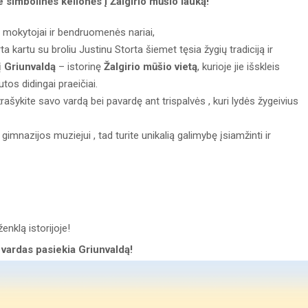
e simbolinės kelionės į Žalgirio mūšio lauką!
, mokytojai ir bendruomenės nariai,
kartu su broliu Justinu Storta šiemet tęsia žygių tradiciją ir
 į
Griunvaldą
– istorinę
Žalgirio mūšio vietą
, kurioje jie išskleis
tos didingai praeičiai.
užrašykite savo vardą bei pavardę ant trispalvės , kuri lydės žygeivius
imnazijos muziejui , tad turite unikalią galimybę įsiamžinti ir
ženklą istorijoje!
o vardas pasiekia Griunvaldą!