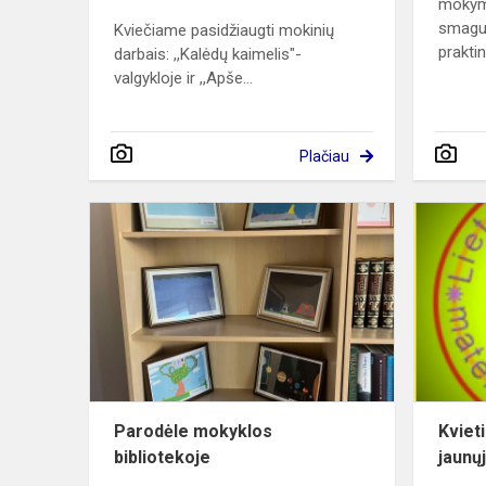
mokyma
smagus,
Kviečiame pasidžiaugti mokinių
praktin
darbais: ,,Kalėdų kaimelis"-
valgykloje ir ,,Apše...
Plačiau
Parodėle
mokyklos
bibliotekoje
Parodėle mokyklos
Kviet
bibliotekoje
jaunų