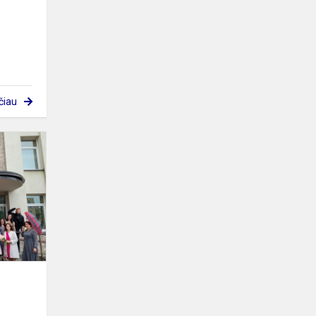
čiau
Mokslo
metų
pradžia
gimnazijoje