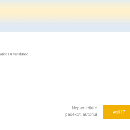
mikos ir verslumo
Nepamirškite
17
AČIŪ
padėkoti autoriui