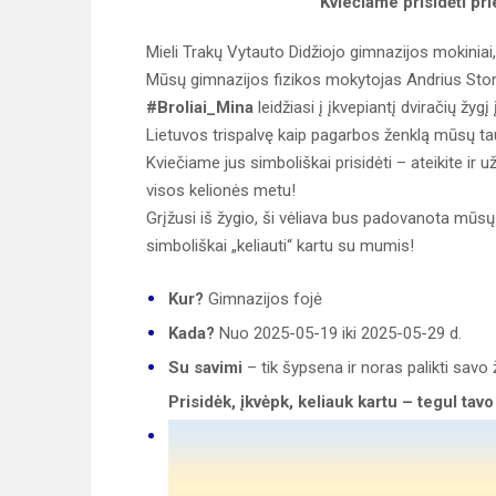
Kviečiame prisidėti pri
Mieli Trakų Vytauto Didžiojo gimnazijos mokiniai
Mūsų gimnazijos fizikos mokytojas Andrius Storta 
#Broliai_Mina
leidžiasi į įkvepiantį dviračių žygį
Lietuvos trispalvę kaip pagarbos ženklą mūsų tau
Kviečiame jus simboliškai prisidėti – ateikite ir 
visos kelionės metu!
Grįžusi iš žygio, ši vėliava bus padovanota mūsų g
simboliškai „keliauti“ kartu su mumis!
Kur?
Gimnazijos fojė
Kada?
Nuo 2025-05-19 iki 2025-05-29 d.
Su savimi
– tik šypsena ir noras palikti savo 
Prisidėk, įkvėpk, keliauk kartu – tegul tav