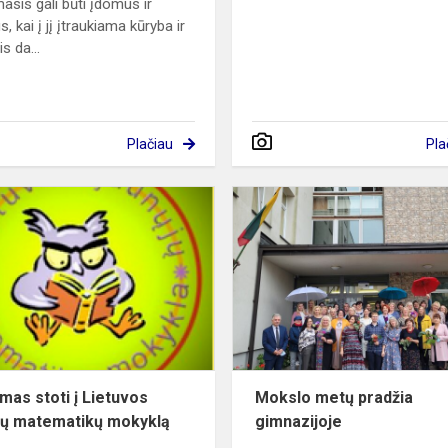
sis gali būti įdomus ir
 kai į jį įtraukiama kūryba ir
is da...
Plačiau
Pla
Kvietimas
stoti
į
Lietuvos
jaunųjų
matematikų
mokyklą
imas stoti į Lietuvos
Mokslo metų pradžia
jų matematikų mokyklą
gimnazijoje