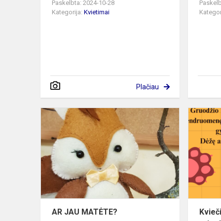
Paskelbta: 2024-10-28
Paskelb
Kategorija:
Kvietimai
Kategor
Plačiau
AR
JAU
MATĖTE?
AR JAU MATĖTE?
Kvieč