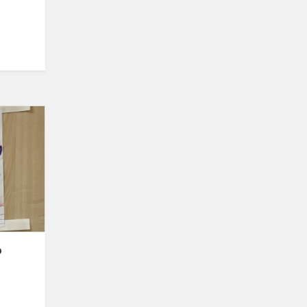
Mokyklų
bibliotekų
mėnuo
o