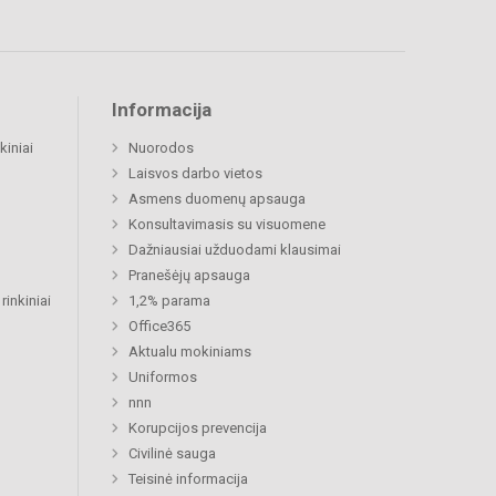
Informacija
kiniai
Nuorodos
Laisvos darbo vietos
Asmens duomenų apsauga
Konsultavimasis su visuomene
Dažniausiai užduodami klausimai
Pranešėjų apsauga
rinkiniai
1,2% parama
Office365
Aktualu mokiniams
Uniformos
nnn
Korupcijos prevencija
Civilinė sauga
Teisinė informacija