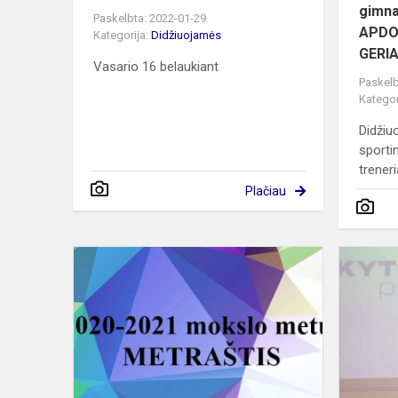
gimna
Paskelbta: 2022-01-29
APDO
Kategorija:
Didžiuojamės
GERIA
Vasario 16 belaukiant
Paskelb
Kategor
Didžiu
sporti
treneri
Plačiau
Metraštis