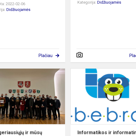
Kategorija:
Didžiuojamės
ta: 2022-02-06
ija:
Didžiuojamės
Plačiau
Pla
Tarp
geriausiųjų
ir
mūsų
gimnazijos
mokiniai
-
APDOVANOTI
2...
geriausiųjų ir mūsų
Informatikos ir informati