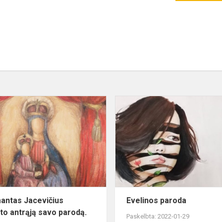
is
Žygimantas
Jacevičius
pristato
antrąją
s
savo
parodą.
antas Jacevičius
Evelinos paroda
ato antrąją savo parodą.
Paskelbta: 2022-01-29