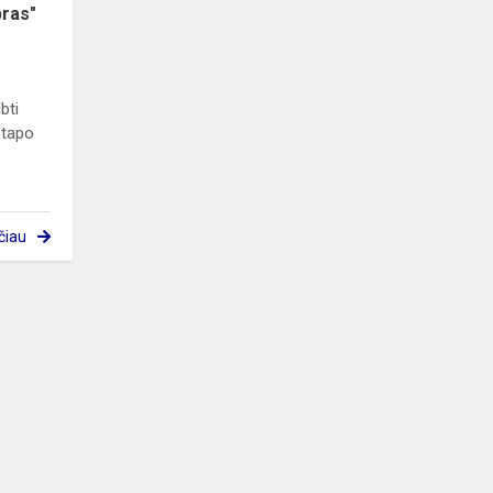
ras"
bti
etapo
čiau