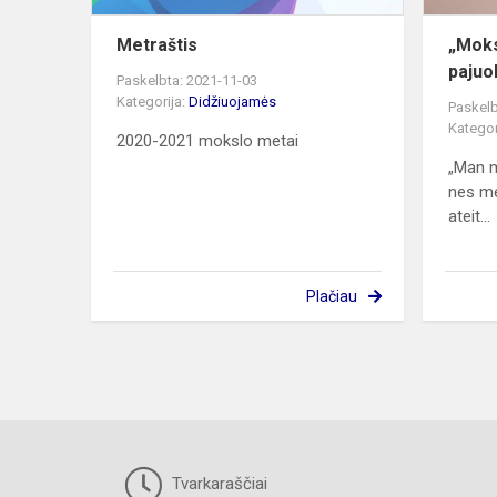
Metraštis
„Moksl
pajuo
Paskelbta: 2021-11-03
Kategorija:
Didžiuojamės
Paskelb
Kategor
2020-2021 mokslo metai
„Man m
nes me
ateit...
Plačiau
Tvarkaraščiai