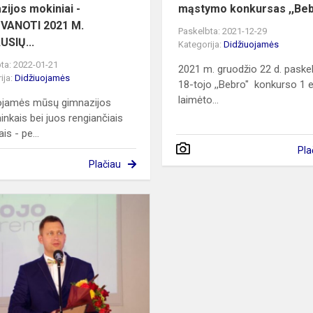
zijos mokiniai -
mąstymo konkursas ,,Beb
VANOTI 2021 M.
Paskelbta: 2021-12-29
USIŲ...
Kategorija:
Didžiuojamės
ta: 2022-01-21
2021 m. gruodžio 22 d. paskel
ija:
Didžiuojamės
18-tojo ,,Bebro" konkurso 1 
laimėto...
ojamės mūsų gimnazijos
ninkais bei juos rengiančiais
ais - pe...
Pla
Plačiau
„Mokslas
ir
taip
rimtas,
tad
pajuokauti
būtina!“