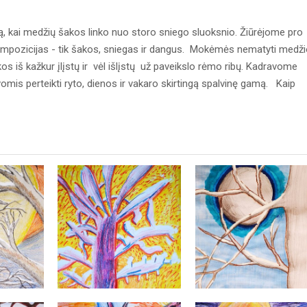
ą, kai medžių šakos linko nuo storo sniego sluoksnio. Žiūrėjome pro
mpozicijas - tik šakos, sniegas ir dangus. Mokėmės nematyti medži
akos iš kažkur įlįstų ir vėl išlįstų už paveikslo rėmo ribų. Kadravome
mis perteikti ryto, dienos ir vakaro skirtingą spalvinę gamą. Kaip