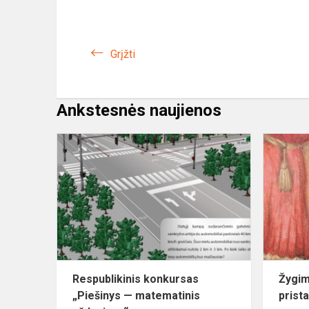
Grįžti
Ankstesnės naujienos
Respublikin
konkursas
„Piešinys
—
matematini
uždavinys“
Respublikinis konkursas
Žygim
„Piešinys — matematinis
prist