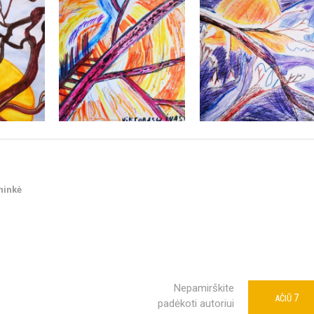
ninkė
Nepamirškite
7
AČIŪ
padėkoti autoriui