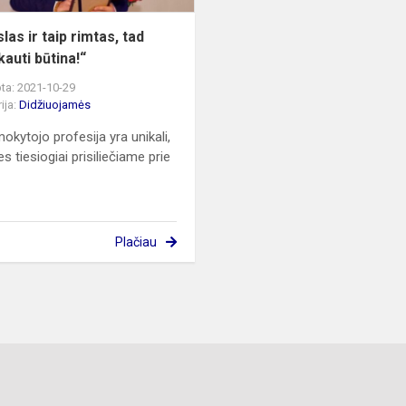
as ir taip rimtas, tad
kauti būtina!“
ta: 2021-10-29
ija:
Didžiuojamės
okytojo profesija yra unikali,
s tiesiogiai prisiliečiame prie
Plačiau