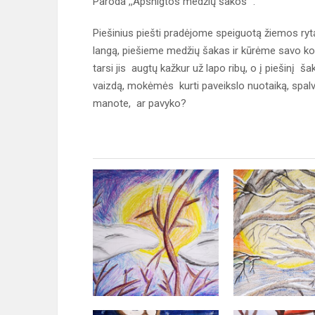
Paroda ,,Apsnigtos medžių šakos" .
Piešinius piešti pradėjome speiguotą žiemos ryt
langą, piešieme medžių šakas ir kūrėme savo ko
tarsi jis augtų kažkur už lapo ribų, o į piešinį š
vaizdą, mokėmės kurti paveikslo nuotaiką, spalvo
manote, ar pavyko?