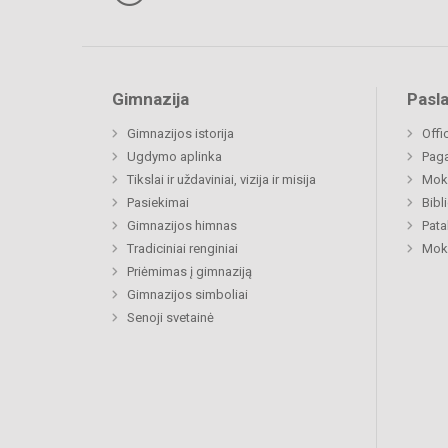
Gimnazija
Pasl
Gimnazijos istorija
Offi
Ugdymo aplinka
Paga
Tikslai ir uždaviniai, vizija ir misija
Moki
Pasiekimai
Bibl
Gimnazijos himnas
Pat
Tradiciniai renginiai
Moki
Priėmimas į gimnaziją
Gimnazijos simboliai
Senoji svetainė