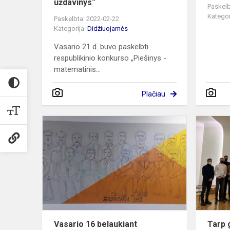
uždavinys“
Paskelb
Kategor
Paskelbta: 2022-02-22
Kategorija:
Didžiuojamės
Vasario 21 d. buvo paskelbti
respublikinio konkurso „Piešinys -
matematinis...
Plačiau
Vasario
16
belaukiant
Vasario 16 belaukiant
Tarp 