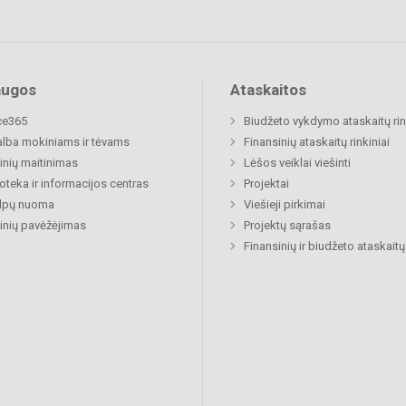
augos
Ataskaitos
ce365
Biudžeto vykdymo ataskaitų rin
lba mokiniams ir tėvams
Finansinių ataskaitų rinkiniai
nių maitinimas
Lėšos veiklai viešinti
ioteka ir informacijos centras
Projektai
alpų nuoma
Viešieji pirkimai
nių pavėžėjimas
Projektų sąrašas
Finansinių ir biudžeto ataskaitų 