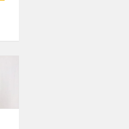
Evelinos
paroda