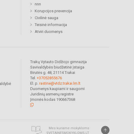
nnn
Korupcijos prevencija
Civilinė sauga
Teisinė informacija
Atviri duomenys
Trakų Vytauto Didžiojo gimnazija
Savivaldybės biudžetinė įstaiga
Birutės g. 48, 21114 Trakai
Tel.
+37052855676
El. p.
rastine@vtdz.trakai.lm.lt
valdybė
Duomenys kaupiami ir saugomi
Juridinių asmenų registre
Įmonės kodas 190667368
Mes kuriame mokykloms
SVETAINESMOKYKLOMS.LT