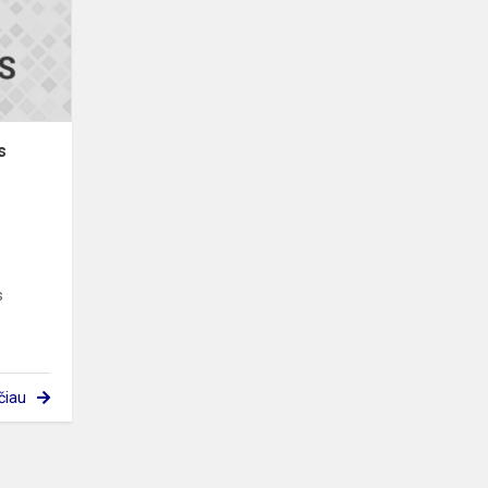
pailgės
dviem
dienomis
s
s
čiau