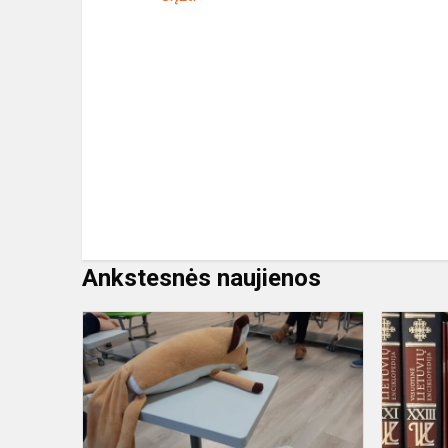
Ankstesnės naujienos
Tarptautinis
projektas
,,Kartu
paskaitykim
knygelę"