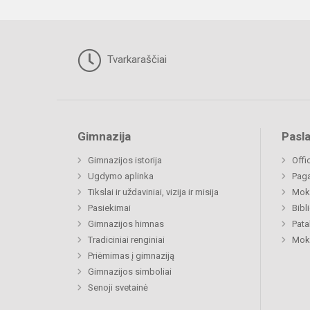
Tvarkaraščiai
Gimnazija
Pasl
Gimnazijos istorija
Offi
Ugdymo aplinka
Paga
Tikslai ir uždaviniai, vizija ir misija
Moki
Pasiekimai
Bibl
Gimnazijos himnas
Pat
Tradiciniai renginiai
Moki
Priėmimas į gimnaziją
Gimnazijos simboliai
Senoji svetainė