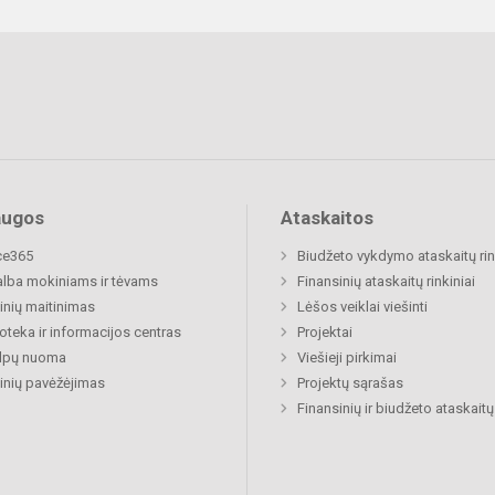
augos
Ataskaitos
ce365
Biudžeto vykdymo ataskaitų rin
lba mokiniams ir tėvams
Finansinių ataskaitų rinkiniai
nių maitinimas
Lėšos veiklai viešinti
ioteka ir informacijos centras
Projektai
alpų nuoma
Viešieji pirkimai
nių pavėžėjimas
Projektų sąrašas
Finansinių ir biudžeto ataskaitų 