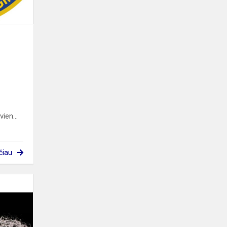
ien...
čiau
Refleksija
po
spektaklio