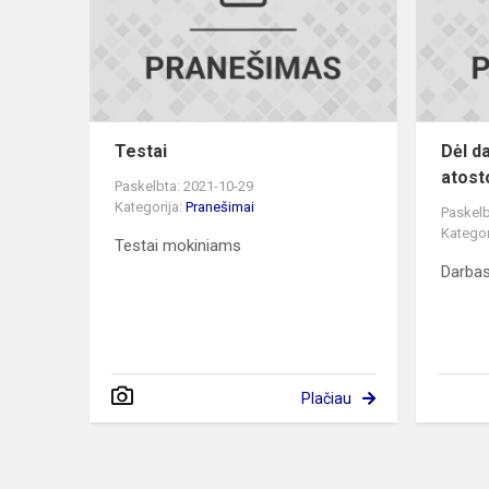
Testai
Dėl d
atost
Paskelbta: 2021-10-29
Kategorija:
Pranešimai
Paskelb
Kategor
Testai mokiniams
Darbas
Plačiau