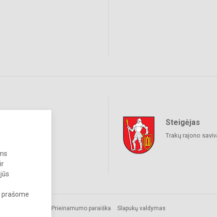
Steigėjas
raukime
Trakų rajono savi
ums
ir
 jūs
s, prašome
Prieinamumo paraiška
Slapukų valdymas