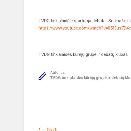
TVDG tinklalaidėje startuoja debatai. Susipažin
https://www.youtube.com/watch?v=05f3us7D4
TVDG tinklalaidės kūrėjų grupė ir debatų klubas
Autorius:
TVDG tinklalaidės kūrėjų grupė ir debatų kl
Grįžti