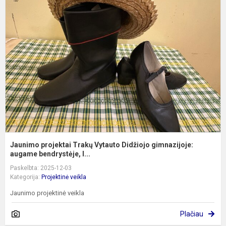
p
T
V
D
g
a
Jaunimo projektai Trakų Vytauto Didžiojo gimnazijoje:
augame bendrystėje, l...
Paskelbta: 2025-12-03
Kategorija:
Projektinė veikla
Jaunimo projektinė veikla
Plačiau