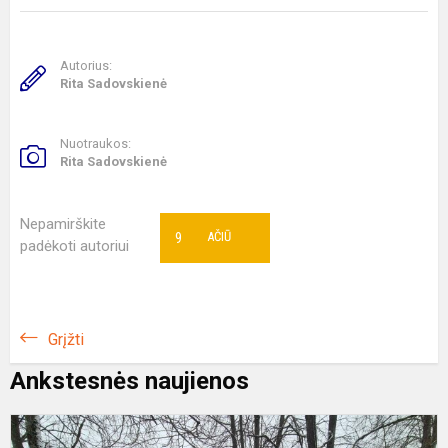
Autorius:
Rita Sadovskienė
Nuotraukos:
Rita Sadovskienė
Nepamirškite
9
AČIŪ
padėkoti autoriui
Grįžti
Ankstesnės naujienos
P