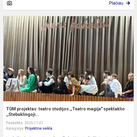
Plačiau
T
p
t
s
,
m
s
TŪM projektas: teatro studijos ,,Teatro magija" spektaklio
,,Stebuklingoji...
Paskelbta: 2025-11-07
Kategorija:
Projektinė veikla