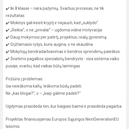
✔️ Iki 8 klasės – nėra pažymių. Svarbus procesas, ne tik
rezultatas.
✔️ Mokinys gali keisti kryptį ir nejausti, kad „suklydo“.
✔️ „Reikia“, o ne „privalai“ – ugdoma vidinė motyvacija.
✔️ Daug mokymosi per patirtį, projektus, realų gyvenimą.
✔️ Grįžtamasis ryšys, kuris augina, o ne skaudina.
✔️ Mokytojų bendradarbiavimas ir bendros sprendimų paieškos.
✔️ Švietimo pagalbos specialistų bendrystė - visa sistema vaiko
pusėje, svarbu, kad vaikas būtų laimingas.
Požiūris į problemas:
čia neieškoma kaltų. Ieškoma būdų padėti.
Ne „kas blogai?“, o – „kaip galime padėti?“
Ugdymas prasideda ten, kur baigiasi baimė ir prasideda pagarba.
Projektas finansuojamas Europos Sąjungos NextGenerationEU
lėšomis.