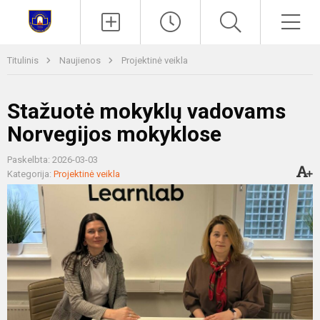
Paieška
Men
Titulinis
Naujienos
Projektinė veikla
Stažuotė mokyklų vadovams
Norvegijos mokyklose
Paskelbta: 2026-03-03
Kategorija:
Projektinė veikla