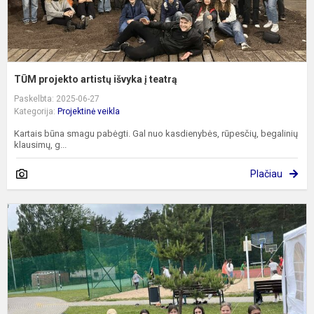
TŪM projekto artistų išvyka į teatrą
Paskelbta: 2025-06-27
Kategorija:
Projektinė veikla
Kartais būna smagu pabėgti. Gal nuo kasdienybės, rūpesčių, begalinių
klausimų, g...
Plačiau
T
p
R