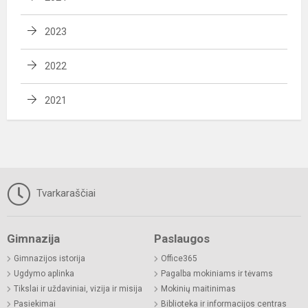
2023
2022
2021
Tvarkaraščiai
Gimnazija
Paslaugos
Gimnazijos istorija
Office365
Ugdymo aplinka
Pagalba mokiniams ir tėvams
Tikslai ir uždaviniai, vizija ir misija
Mokinių maitinimas
Pasiekimai
Biblioteka ir informacijos centras