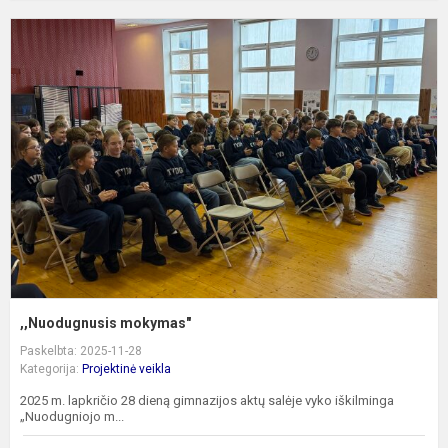
,
m
,,Nuodugnusis mokymas"
Paskelbta: 2025-11-28
Kategorija:
Projektinė veikla
2025 m. lapkričio 28 dieną gimnazijos aktų salėje vyko iškilminga
„Nuodugniojo m...