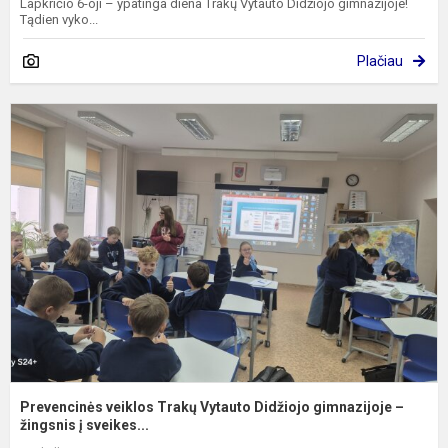
Lapkričio 6-oji – ypatinga diena Trakų Vytauto Didžiojo gimnazijoje!
Tądien vyko...
Plačiau
P
v
T
V
D
g
–
ži
Prevencinės veiklos Trakų Vytauto Didžiojo gimnazijoje –
žingsnis į sveikes...