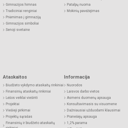
Gimnazijos himnas
Patalpų nuoma
Tradiciniai renginiai
Mokinių pavėžėjimas
Priėmimas į gimnaziją
Gimnazijos simboliai
Senoji svetainė
Ataskaitos
Informacija
Biudžeto vykdymo ataskaitų rinkiniai
Nuorodos
Finansinių ataskaitų rinkiniai
Laisvos darbo vietos
Lėšos veiklai viešinti
Asmens duomenų apsauga
Projektai
Konsultavimasis su visuomene
Viešieji pirkimai
Dažniausiai užduodami klausimai
Projektų sąrašas
Pranešėjų apsauga
Finansinių ir biudžeto ataskaitų
1,2% parama
rinkiniai