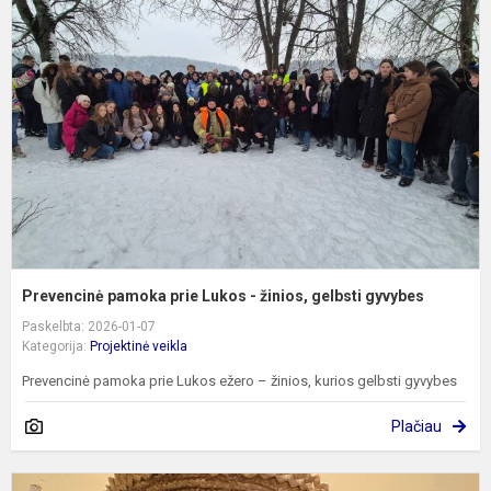
p
p
L
-
ž
g
g
Prevencinė pamoka prie Lukos - žinios, gelbsti gyvybes
Paskelbta: 2026-01-07
Kategorija:
Projektinė veikla
Prevencinė pamoka prie Lukos ežero – žinios, kurios gelbsti gyvybes
Plačiau
J