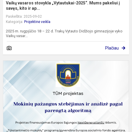
Vaikų vasaros stovykla „Vytautukai-2025“. Mums pakeliui į
savęs, kito ir ap...
Paskelbta: 2025-09-02
Kategorija:
Projektinė veikla
2025 m. rugpjūčio 18 – 22 d. Trakų Vytauto Didžiojo gimnazijoje vyko
Vaikų vasar...
Plačiau
T
p
m
M
p
s
ir
a