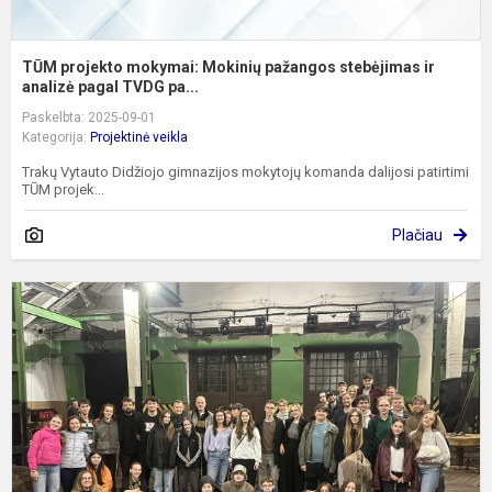
TŪM projekto mokymai: Mokinių pažangos stebėjimas ir
analizė pagal TVDG pa...
Paskelbta: 2025-09-01
Kategorija:
Projektinė veikla
Trakų Vytauto Didžiojo gimnazijos mokytojų komanda dalijosi patirtimi
TŪM projek...
Plačiau
T
p
a
i
į
t