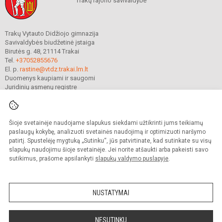
Trakų rajono savivaldybė
Trakų Vytauto Didžiojo gimnazija
Savivaldybės biudžetinė įstaiga
Birutės g. 48, 21114 Trakai
Tel.
+37052855676
El. p.
rastine@vtdz.trakai.lm.lt
Duomenys kaupiami ir saugomi
Juridinių asmenų registre
Įmonės kodas 190667368
Šioje svetainėje naudojame slapukus siekdami užtikrinti jums teikiamų
© 2021. Trakų Vytauto Didžiojo gimnazija. Visos teisės saugomos.
paslaugų kokybę, analizuoti svetainės naudojimą ir optimizuoti naršymo
Kopijuoti turinį be raštiško gimnazijos sutikimo griežtai draudžiama.
patirtį. Spustelėję mygtuką „Sutinku“, jūs patvirtinate, kad sutinkate su visų
slapukų naudojimu šioje svetainėje. Jei norite atšaukti arba pakeisti savo
Prieinamumo paraiška
Slapukų valdymas
sutikimus, prašome apsilankyti
slapukų valdymo puslapyje
.
Mes kuriame mokykloms
SVETAINESMOKYKLOMS.LT
NUSTATYMAI
NESUTINKU