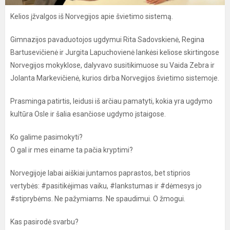
Kelios įžvalgos iš Norvegijos apie švietimo sistemą.
Gimnazijos pavaduotojos ugdymui Rita Sadovskienė, Regina
Bartusevičienė ir Jurgita Lapuchovienė lankėsi keliose skirtingose
Norvegijos mokyklose, dalyvavo susitikimuose su Vaida Zebra ir
Jolanta Markevičienė, kurios dirba Norvegijos švietimo sistemoje.
Prasminga patirtis, leidusi iš arčiau pamatyti, kokia yra ugdymo
kultūra Osle ir šalia esančiose ugdymo įstaigose.
Ko galime pasimokyti?
O gal ir mes einame ta pačia kryptimi?
Norvegijoje labai aiškiai juntamos paprastos, bet stiprios
vertybės: #pasitikėjimas vaiku, #lankstumas ir #dėmesys jo
#stiprybėms. Ne pažymiams. Ne spaudimui. O žmogui.
Kas pasirodė svarbu?