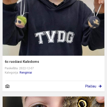
K
6c ruošiasi Kalėdoms
Paskelbta: 2022-12-07
Kategorija:
Renginiai
Plačiau
V
p