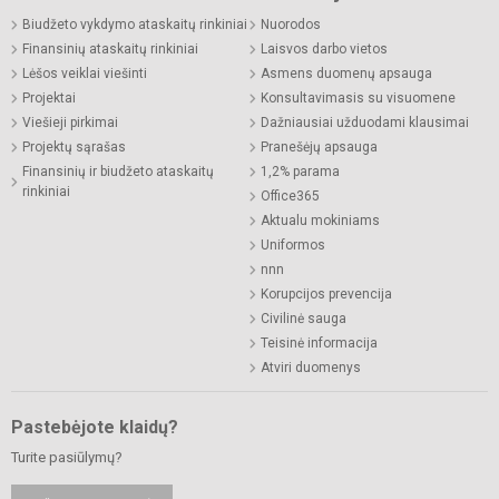
Biudžeto vykdymo ataskaitų rinkiniai
Nuorodos
Finansinių ataskaitų rinkiniai
Laisvos darbo vietos
Lėšos veiklai viešinti
Asmens duomenų apsauga
Projektai
Konsultavimasis su visuomene
Viešieji pirkimai
Dažniausiai užduodami klausimai
Projektų sąrašas
Pranešėjų apsauga
Finansinių ir biudžeto ataskaitų
1,2% parama
rinkiniai
Office365
Aktualu mokiniams
Uniformos
nnn
Korupcijos prevencija
Civilinė sauga
Teisinė informacija
Atviri duomenys
Pastebėjote klaidų?
Turite pasiūlymų?