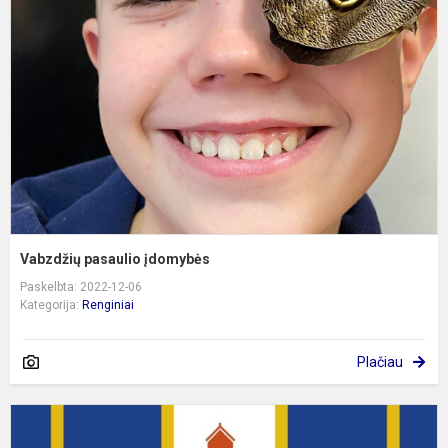
į
Vabzdžių pasaulio įdomybės
Paskelbta: 2022-12-06
Kategorija:
Renginiai
Plačiau
K
c