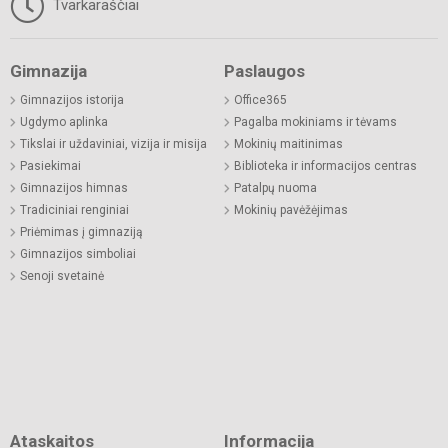
Tvarkaraščiai
Gimnazija
Paslaugos
Gimnazijos istorija
Office365
Ugdymo aplinka
Pagalba mokiniams ir tėvams
Tikslai ir uždaviniai, vizija ir misija
Mokinių maitinimas
Pasiekimai
Biblioteka ir informacijos centras
Gimnazijos himnas
Patalpų nuoma
Tradiciniai renginiai
Mokinių pavėžėjimas
Priėmimas į gimnaziją
Gimnazijos simboliai
Senoji svetainė
Ataskaitos
Informacija