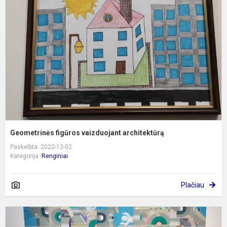
v
a
Geometrinės figūros vaizduojant architektūrą
Paskelbta: 2022-12-02
Kategorija:
Renginiai
Plačiau
S
p