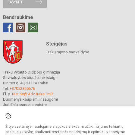
RAŠYKITE
Bendraukime
Steigėjas
Trakų rajono savivaldybė
Trakų Vytauto Didžiojo gimnazija
Savivaldybės biudžetinė įstaiga
Birutės g. 48, 21114 Trakai
Tel.
+37052855676
El. p.
rastine@vtdz.trakai.lm.lt
Duomenys kaupiami ir saugomi
Juridinių asmenų registre
Įmonės kodas 190667368
Šioje svetainėje naudojame slapukus siekdami užtikrinti jums teikiamų
© 2021. Trakų Vytauto Didžiojo gimnazija. Visos teisės saugomos.
paslaugų kokybę, analizuoti svetainės naudojimą ir optimizuoti naršymo