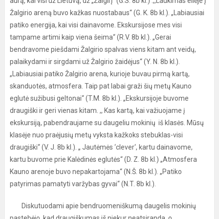
aurą, kai visi už Lietuvą, už „Žalgirį“ (G.S. 8b kl.) .,,Laukimas eilėje į
Žalgirio areną buvo kažkas nuostabaus“ (G. K. 8b kl.). „Labiausiai
patiko energija, kai visi dainavome. Ekskursijose mes visi
tampame artimi kaip viena šeima“ (R.V. 8b kl.). „Gerai
bendravome piešdami Žalgirio spalvas viens kitam ant veidų,
palaikydami ir sirgdami už Žalgirio žaidėjus“ (Y. N. 8b kl.).
„Labiausiai patiko Žalgirio arena, kurioje buvau pirmą kartą,
skanduotės, atmosfera. Taip pat labai graži šių metų Kauno
eglutė sužibusi geltonai“ (T.M. 8b kl.). „Ekskursijoje buvome
draugiški ir geri vienas kitam. ,, Kas kartą, kai važiuojame į
ekskursiją, pabendraujame su daugeliu mokinių iš klasės. Mūsų
klasėje nuo praėjusių metų vyksta kažkoks stebuklas-visi
draugiški“ (V. J. 8b kl.). „ Jautėmės ‘clever‘, kartu dainavome,
kartu buvome prie Kalėdinės eglutės“ (D. Z. 8b kl.) „Atmosfera
Kauno arenoje buvo nepakartojama“ (N.Š. 8b kl.). „Patiko
patyrimas pamatyti varžybas gyvai“ (N.T. 8b kl.).
Diskutuodami apie bendruomeniškumą daugelis mokinių
pastebėjo, kad draugiškumas iš niekur neatsiranda, o