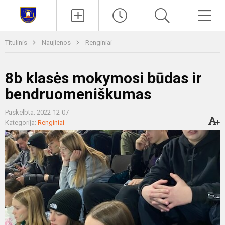
Paieška
Men
Titulinis
Naujienos
Renginiai
8b klasės mokymosi būdas ir
bendruomeniškumas
Paskelbta: 2022-12-07
Kategorija:
Renginiai