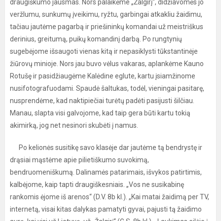
draugiškumo jausmas. Nors palaikėme „Žalgirį“, didžiavomės jo
veržlumu, sunkumų įveikimu, ryžtu, garbingai atkakliu žaidimu,
tačiau jautėme pagarbą ir priešininkų komandai už meistriškus
derinius, greitumą, puikų komandinį darbą. Po rungtynių
sugebėjome išsaugoti vienas kitą ir nepasiklysti tūkstantinėje
žiūrovų minioje. Nors jau buvo vėlus vakaras, aplankėme Kauno
Rotušę ir pasidžiaugėme Kalėdine eglute, kartu įsiamžinome
nusifotografuodami. Spaudė šaltukas, todėl, vieningai pasitarę,
nusprendėme, kad naktipiečiai turėtų padėti pasijusti šilčiau.
Manau, slapta visi galvojome, kad taip gera būti kartu tokią
akimirką, jog net nesinori skubėti į namus.
Po kelionės susitikę savo klasėje dar jautėme tą bendrystę ir
drąsiai mąstėme apie pilietiškumo suvokimą,
bendruomeniškumą. Dalinamės patarimais, išvykos patirtimis,
kalbėjome, kaip tapti draugiškesniais. „Vos ne susikabinę
rankomis ėjome iš arenos“ (D.V. 8b kl.). „Kai matai žaidimą per TV,
internetą, visai kitas dalykas pamatyti gyvai, pajusti tą žaidimo