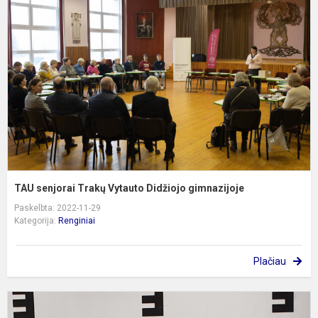
T
V
D
g
TAU senjorai Trakų Vytauto Didžiojo gimnazijoje
Paskelbta: 2022-11-29
Kategorija:
Renginiai
Plačiau
P
k