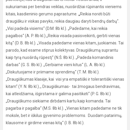
sukuriamas per bendras veiklas, nuoširdžiai rūpinantis vieniems
kitais, kasdieninio gerumo paprastume.
„
Reikia norėti būti
draugišku ir viskas pavyks, reikia daugiau daryti bendrų darbų“.
„Visi padeda visiems“ (D.M. 8b kl.). „Padedame, kai reikia
pagalbos“ (A. P. 8b kl.).„Reikia visada pasisveikinti, gerbti vienas
kitą“ (D. B. 8b kl.). „Visada padedame vienas kitam, juokiamės. Tai
parodo, kad esame stiprus kolektyvas. Draugiškumą suprantu
kaip tyrą nuoširdų rūpestį“ (N.Š. 8b kl.). „Padeda komandinis
darbas“ (G. S. 8b kl.). „Gerbiame vieni kitus“ (L. A. 8b kl.).
„Diskutuojame ir priimame sprendimą“ (T. M. 8b kl.).
„Draugiškumas klasėje, kai visi yra empatiški ir tolerantiški vienas
kitam“ (Y. N. 8b kl.).,, Draugiškumas- tai žmogaus bendravimas,
kai atleidžiama, išgirstama ir galima pasitikėti“ (P. G. 8b kl.)
„Draugiškumo siekiame dirbdami kartu kaip komanda. Tai
pagarba ir pagalba“ (M.S. 8b kl.). „Vienas kitam padedame ne tik
moksle, bet ir iškilus gyvenimo problemoms. Duodam patarimų,
klausome ir girdime vienas kitą“ (I. B. 8b kl.).