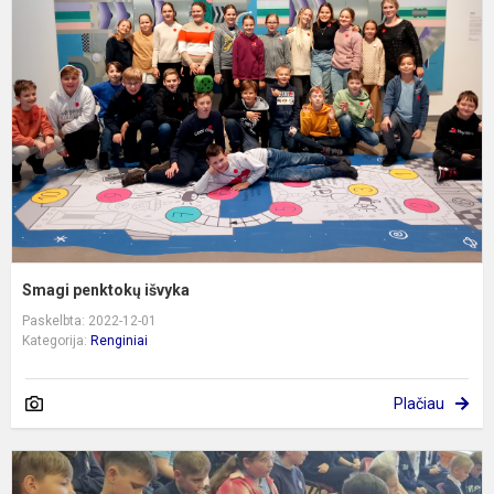
i
Smagi penktokų išvyka
Paskelbta: 2022-12-01
Kategorija:
Renginiai
Plačiau
,
m