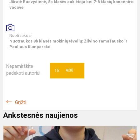
Jūratė Budvydienė, 8b klasės auklėtoja bei 7-8 klasių koncentro
vadovė
Nuotraukos:
Nuotraukos 8b klasės mokinių tėvelių: Žilvino Tamašausko ir
Pauliaus Kumparsko.
Nepamirškite
15
AČIŪ
padėkoti autoriui
Grįžti
Ankstesnės naujienos
6
r