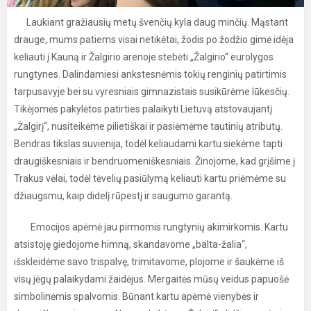
Laukiant gražiausių metų švenčių kyla daug minčių. Mąstant
drauge, mums patiems visai netikėtai, žodis po žodžio gimė idėja
keliauti į Kauną ir Žalgirio arenoje stebėti „Žalgirio“ eurolygos
rungtynes. Dalindamiesi ankstesnėmis tokių renginių patirtimis
tarpusavyje bei su vyresniais gimnazistais susikūrėme lūkesčių.
Tikėjomės pakylėtos patirties palaikyti Lietuvą atstovaujantį
„Žalgirį“, nusiteikėme pilietiškai ir pasiėmėme tautinių atributų.
Bendras tikslas suvienija, todėl keliaudami kartu siekėme tapti
draugiškesniais ir bendruomeniškesniais. Žinojome, kad grįšime į
Trakus vėlai, todėl tėvelių pasiūlymą keliauti kartu priėmėme su
džiaugsmu, kaip didelį rūpestį ir saugumo garantą.
Emocijos apėmė jau pirmomis rungtynių akimirkomis. Kartu
atsistoję giedojome himną, skandavome „balta-žalia“,
išskleidėme savo trispalvę, trimitavome, plojome ir šaukėme iš
visų jėgų palaikydami žaidėjus. Mergaitės mūsų veidus papuošė
simbolinėmis spalvomis. Būnant kartu apėmė vienybės ir