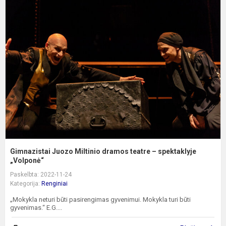
G
J
M
d
t
–
s
„V
Gimnazistai Juozo Miltinio dramos teatre – spektaklyje
„Volponė“
Paskelbta: 2022-11-24
Kategorija:
Renginiai
„Mokykla neturi būti pasirengimas gyvenimui. Mokykla turi būti
gyvenimas.“ E.G....