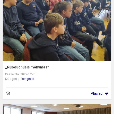
,,Nuodugnusis mokymas"
Paskelbta: 2022-12-01
Kategorija:
Renginiai
Plačiau
T
s