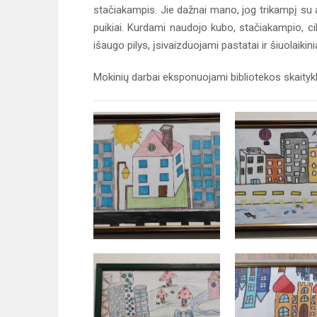
stačiakampis. Jie dažnai mano, jog trikampį su
puikiai. Kurdami naudojo kubo, stačiakampio, ci
išaugo pilys, įsivaizduojami pastatai ir šiuolaikini
Mokinių darbai eksponuojami bibliotekos skaitykl