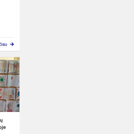
čiau
Tolerancijos
savaitė
Trakų
Vytauto
Didžiojo
gimnazijoje
kų
oje