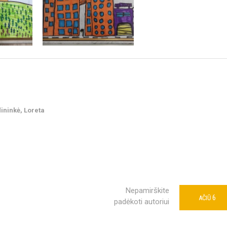
ninkė, Loreta
Nepamirškite
6
AČIŪ
padėkoti autoriui