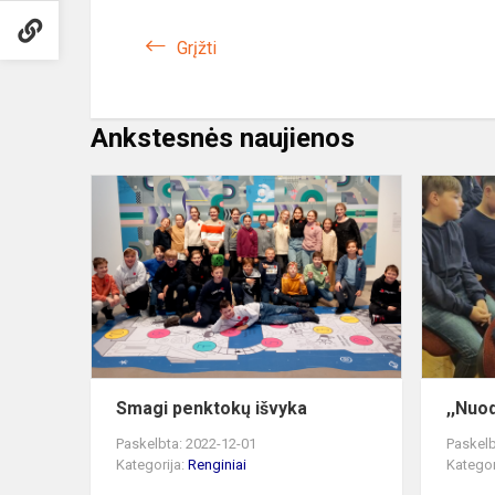
Grįžti
Ankstesnės naujienos
Smagi
penktokų
išvyka
Smagi penktokų išvyka
,,Nuo
Paskelbta: 2022-12-01
Paskelb
Kategorija:
Renginiai
Kategor