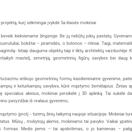
rojektą, kurį sėkmingai įvykdė 5a klasės mokiniai.
beveik kiekviename žingsnyje. Be jų nebūtų jokių pastatų. Gyvenami
pusrutuliai, bokštai – piramidės, o kolonos – ritiniai. Taigi, matemati
agrindą- kitaip dauguma objektų taip ir liktų architektų vaizduotėje. 
ritaikyti mastelį, simetriją, geometrinių figūrų savybes bei daug k
entuziazmu ieškojo geometrinių formų kasdieniniame gyvenime, pate
kampių ir keturkampių savybes, kūrė mąstymo žemėlapius. Žinias a
ę specialius akinius, mokiniai persikėlė į 3D aplinką. Tai sukėlė d
mino pavyzdžiai iš realaus gyvenimo,
tymo įprotį - turimų žinių taikymą naujoje situacijoje. Mokiniai tur
atus. Mūsų , mokytojų akimis, mokiniams tai pavyko. Vaikai ypatin
s formas. Medis jiems – tai apskritimas, o jo kamienas – pail