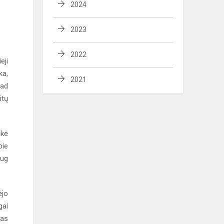
2024
2023
2022
eji
ka,
2021
Kad
itų
ikė
pie
aug
ėjo
gai
gas