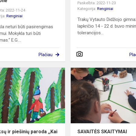
onė“
Paskelbta: 2022-11-23
Kategorija:
Renginiai
ta: 2022-11-24
ija:
Renginiai
Trakų Vytauto Didžiojo gimnaz
lapkričio 14 - 22 d. buvo min
la neturi būti pasirengimas
tolerancijos...
mui. Mokykla turi būti
as.“ E.G....
Plačiau
Pla
Komiksų
ir
piešinių
paroda
,,Kai
sutiksi
lokį"
ų ir piešinių paroda ,,Kai
SAVAITĖS SKAITYMAI