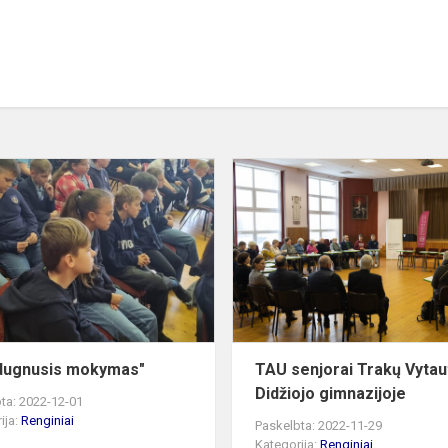
,,Nuodugnusis
mokymas"
dugnusis mokymas"
TAU senjorai Trakų Vytau
Didžiojo gimnazijoje
ta: 2022-12-01
ija:
Renginiai
Paskelbta: 2022-11-29
Kategorija:
Renginiai