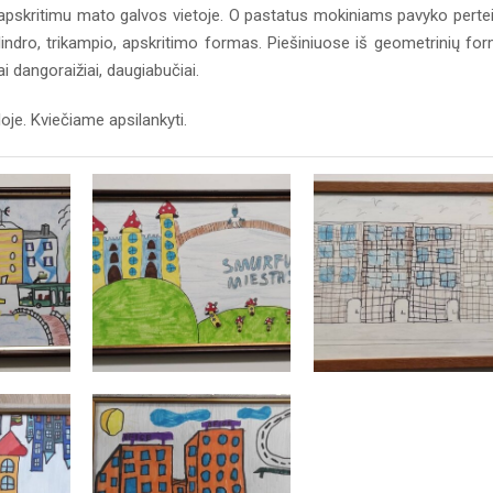
 apskritimu mato galvos vietoje. O pastatus mokiniams pavyko pertei
lindro, trikampio, apskritimo formas. Piešiniuose iš geometrinių fo
ai dangoraižiai, daugiabučiai.
oje. Kviečiame apsilankyti.