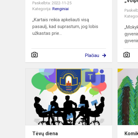
„Volp
Paskelbta: 2022-11-25
Kategorija:
Renginiai
Paskelb
Kategor
„Kartais reikia apkeliauti visą
pasaulį, kad suprastum, jog lobis
„Mokyk
užkastas prie...
gyveni
gyvenim
Plačiau
Tėvų
diena
Tėvų diena
Komiks