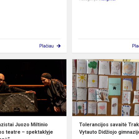
Plačiau
Pla
Gimnazistai
Juozo
Miltinio
dramos
teatre
–
spektaklyje
„Vol...
zistai Juozo Miltinio
Tolerancijos savaitė Tra
s teatre – spektaklyje
Vytauto Didžiojo gimnazij