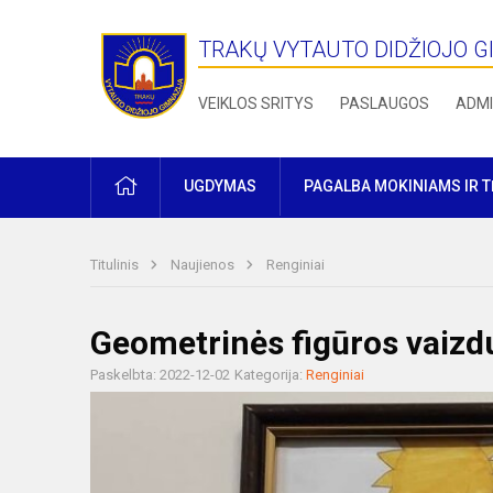
TRAKŲ VYTAUTO DIDŽIOJO G
VEIKLOS SRITYS
PASLAUGOS
ADMI
PRADŽIA
UGDYMAS
PAGALBA MOKINIAMS IR 
Titulinis
Naujienos
Renginiai
Geometrinės figūros vaizd
Paskelbta: 2022-12-02
Kategorija:
Renginiai