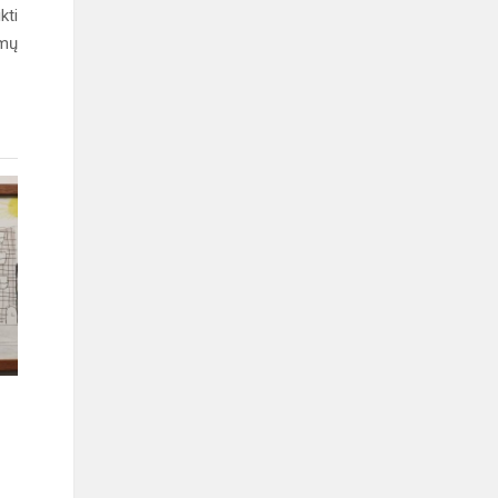
kti
rmų