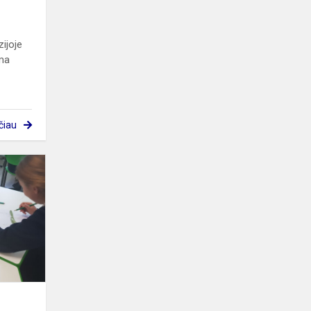
ijoje
ima
čiau
SAVAITĖS
SKAITYMAI
„AUŠTANT“