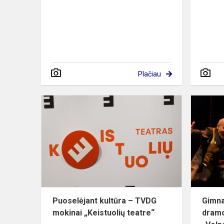
Plačiau
Puoselėjant
kultūra
–
TVDG
mokinai
„Keistuolių
teatre“
Puoselėjant kultūra – TVDG
Gimna
mokinai „Keistuolių teatre“
dramo