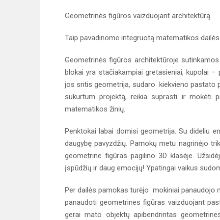
Geometrinės figūros vaizduojant architektūrą
Taip pavadinome integruotą matematikos dailės p
Geometrinės figūros architektūroje sutinkamos 
blokai yra stačiakampiai gretasieniai, kupolai – 
jos sritis geometrija, sudaro kiekvieno pastato p
sukurtum projektą, reikia suprasti ir mokėti p
matematikos žinių.
Penktokai labai domisi geometrija. Su dideliu 
daugybę pavyzdžių. Pamokų metu nagrinėjo tri
geometrine figūras pagilino 3D klasėje. Užsidėj
įspūdžių ir daug emocijų! Ypatingai vaikus sudo
Per dailės pamokas turėjo mokiniai panaudojo mąs
panaudoti geometrines figūras vaizduojant past
gerai mato objektų apibendrintas geometrine