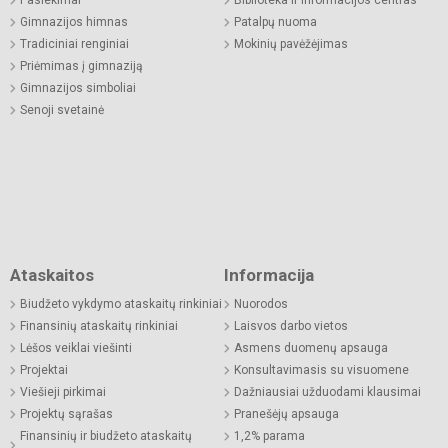
Gimnazijos himnas
Patalpų nuoma
Tradiciniai renginiai
Mokinių pavėžėjimas
Priėmimas į gimnaziją
Gimnazijos simboliai
Senoji svetainė
Ataskaitos
Informacija
Biudžeto vykdymo ataskaitų rinkiniai
Nuorodos
Finansinių ataskaitų rinkiniai
Laisvos darbo vietos
Lėšos veiklai viešinti
Asmens duomenų apsauga
Projektai
Konsultavimasis su visuomene
Viešieji pirkimai
Dažniausiai užduodami klausimai
Projektų sąrašas
Pranešėjų apsauga
Finansinių ir biudžeto ataskaitų
1,2% parama