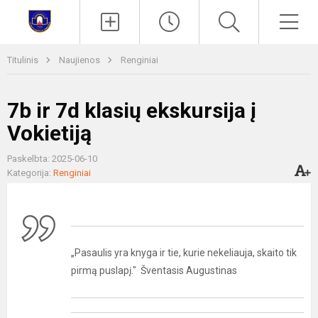
Paieška
Men
Titulinis
Naujienos
Renginiai
7b ir 7d klasių ekskursija į
Vokietiją
Paskelbta: 2025-06-10
Kategorija:
Renginiai
„Pasaulis yra knyga ir tie, kurie nekeliauja, skaito tik
pirmą puslapį." Šventasis Augustinas