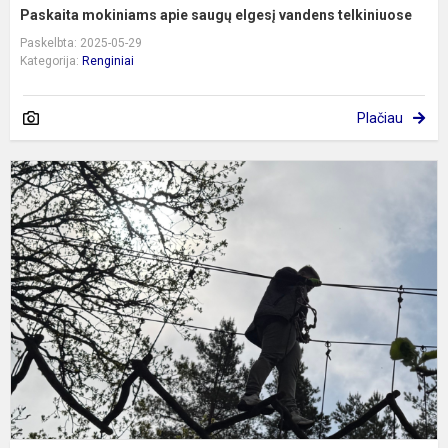
Paskaita mokiniams apie saugų elgesį vandens telkiniuose
Paskelbta: 2025-05-29
Kategorija:
Renginiai
Plačiau
U
k
ir
a
d
t
d
s
g