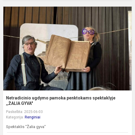
N
u
p
p
s
,
G.
Netradicinio ugdymo pamoka penktokams spektaklyje
,,ŽALIA GYVA"
Paskelbta: 2025-06-03
Kategorija:
Renginiai
Spektaklis "Žalia gyva"