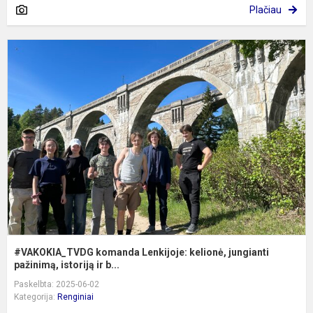
Plačiau
#
k
L
k
j
p
#VAKOKIA_TVDG komanda Lenkijoje: kelionė, jungianti
pažinimą, istoriją ir b...
Paskelbta: 2025-06-02
Kategorija:
Renginiai