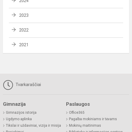
2024
2023
2022
2021
Tvarkaraščiai
Gimnazija
Paslaugos
Gimnazijos istorija
Office365
Ugdymo aplinka
Pagalba mokiniams ir tėvams
Tikslai ir uždaviniai, vizija ir misija
Mokinių maitinimas
Pasiekimai
Biblioteka ir informacijos centras