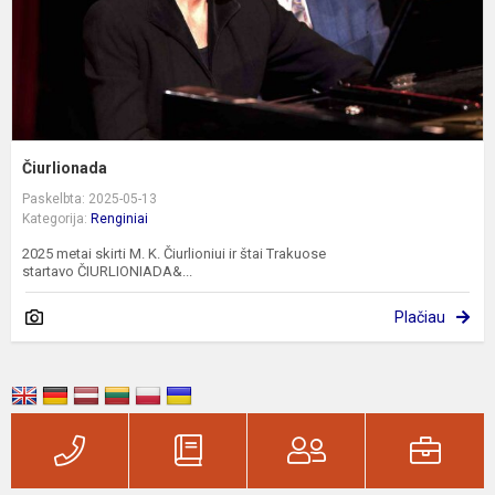
Čiurlionada
Paskelbta: 2025-05-13
Kategorija:
Renginiai
2025 metai skirti M. K. Čiurlioniui ir štai Trakuose
startavo ČIURLIONIADA&...
Plačiau