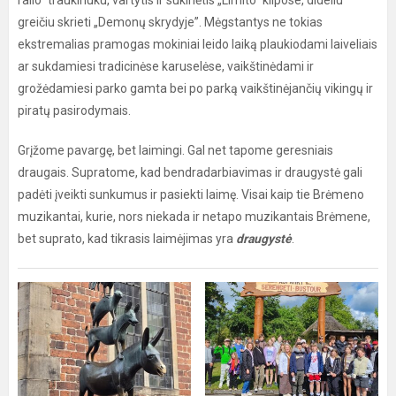
ralio” traukinuku, vartytis ir sukinėtis „Limito” kilpose, dideliu
greičiu skrieti „Demonų skrydyje”. Mėgstantys ne tokias
ekstremalias pramogas mokiniai leido laiką plaukiodami laiveliais
ar sukdamiesi tradicinėse karuselėse, vaikštinėdami ir
grožėdamiesi parko gamta bei po parką vaikštinėjančių vikingų ir
piratų pasirodymais.
Grįžome pavargę, bet laimingi. Gal net tapome geresniais
draugais. Supratome, kad bendradarbiavimas ir draugystė gali
padėti įveikti sunkumus ir pasiekti laimę. Visai kaip tie Brėmeno
muzikantai, kurie, nors niekada ir netapo muzikantais Brėmene,
bet suprato, kad tikrasis laimėjimas yra
draugystė
.