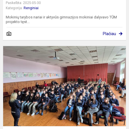
Paskelbta: 2025-05-30
Kategorija:
Renginiai
Mokinių tarybos nariai ir aktyvūs gimnazijos mokiniai dalyvavo TŪM
projekto tęst...
Plačiau
P
m
a
s
e
v
t