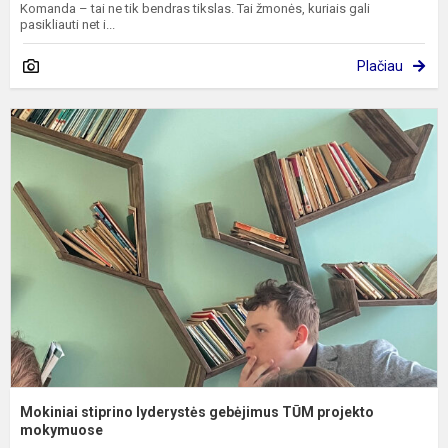
Komanda – tai ne tik bendras tikslas. Tai žmonės, kuriais gali
pasikliauti net i...
Plačiau
M
s
l
g
T
p
m
Mokiniai stiprino lyderystės gebėjimus TŪM projekto
mokymuose