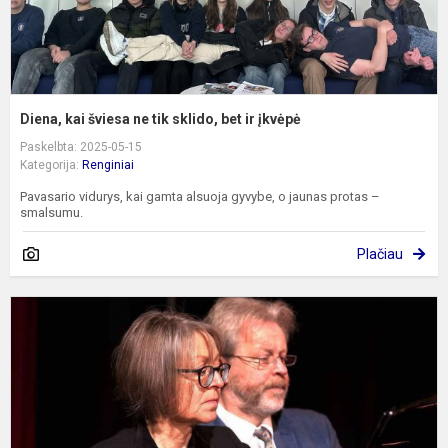
į
Diena, kai šviesa ne tik sklido, bet ir įkvėpė
Paskelbta: 2025-05-15
Kategorija:
Renginiai
Pavasario vidurys, kai gamta alsuoja gyvybe, o jaunas protas –
smalsumu.
Plačiau
Č