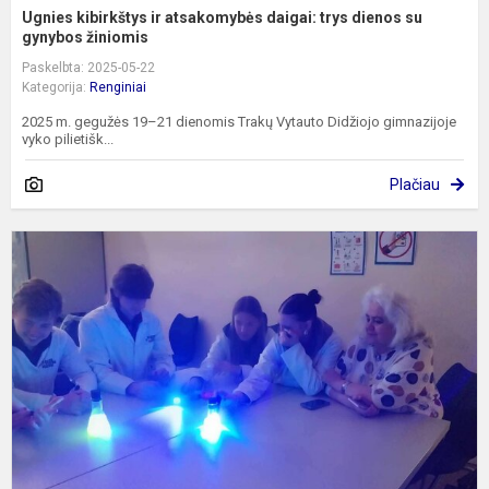
Ugnies kibirkštys ir atsakomybės daigai: trys dienos su
gynybos žiniomis
Paskelbta: 2025-05-22
Kategorija:
Renginiai
2025 m. gegužės 19–21 dienomis Trakų Vytauto Didžiojo gimnazijoje
vyko pilietišk...
Plačiau
S
p
K
V
f
m
a
ir
į