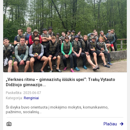
r
–
g
i
u
T
V
Di
„Verknės ritmu – gimnazistų iššūkis upei“: Trakų Vytauto
Didžiojo gimnazijo...
Paskelbta: 2025-06-07
Kategorija:
Renginiai
Ši išvyka buvo orientuota į mokėjimo mokytis, komunikavimo,
pažinimo, socialinių...
Plačiau