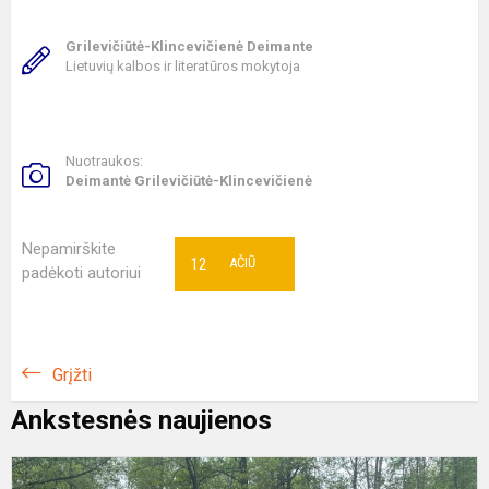
Grilevičiūtė-Klincevičienė Deimante
Lietuvių kalbos ir literatūros mokytoja
Nuotraukos:
Deimantė Grilevičiūtė-Klincevičienė
Nepamirškite
12
AČIŪ
padėkoti autoriui
Grįžti
Ankstesnės naujienos
„