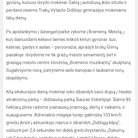
gyvūnų, kuriuos išvydo mokiniai. Galvą į autobusą įkišo strutis ir
perdavė visiems Trakų Vytauto Didžiojo gimnazijos mokiniams
labų dienų.
Po apsilankymo į
Serengeti
parke vykome į Brėmeną. Miestą, į
kurį dainuodami keliavo laimės ieškoti keturi gyvūnai: šuo,
katinas, gaidys ir asilas – personažai, aprašyti brolių Grimų
pasakoje. Išvydome ne tik gražų miesto senamiestį, bet ir
grasiąją miesto centre stovinčią „Brėmeno muzikantų” skulptūrą.
Sugalvojome norą, patrynėmė asilo kanopas ir laukiame norų
išsipildymo.
Kitą ekskursijos dieną mokiniai vyko išbandyti savo drąsą į
Heidės
atrakcionų parką –
didžiausią parką Šiaurės Vokietijoje.
Šiame 85
hektarų plote radome įvairiausių pramogų, skirtų ir vaikams, ir
suaugusiems. Adrenalino mėgėjai turėjo galimybę 103 km/h
greičiu įkristi į aštuonkojo nasrus ir išbandyti „Didžiąją kilpą”,
važiuoti per 2,4 sekundės itin didelį greitį išvystančiu „Dykumų