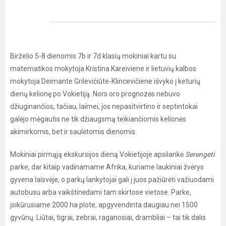
Birželio 5-8 dienomis 7b ir 7d klasių mokiniai kartu su
matematikos mokytoja Kristina Kareiviene ir lietuvių kalbos
mokytoja Deimante Grilevičiūte-Klincevičiene išvyko į keturių
dienų kelionę po Vokietiją. Nors oro prognozės nebuvo
džiuginančios, tačiau, laimei, jos nepasitvirtino ir septintokai
galėjo mėgautis ne tik džiaugsmą teikiančiomis kelionės
akimirkomis, bet ir saulėtomis dienomis.
Mokiniai pirmąją ekskursijos dieną Vokietijoje apsilankė
Serengeti
parke, dar kitaip vadinamame Afrika, kuriame laukiniai žvėrys
gyvena laisvėje, o parkų lankytojai gali į juos pažiūrėti važiuodami
autobusu arba vaikštinėdami tam skirtose vietose.
Parke,
įsikūrusiame 2000 ha plote, apgyvendinta daugiau nei 1500
gyvūnų. Liūtai, tigrai, zebrai, raganosiai, drambliai – tai tik dalis