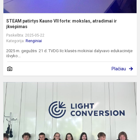
STEAM patirtys Kauno VII forte: mokslas, atradimai ir
įkvėpimas
Paskelbta: 2025-05-22
Kategorija:
Renginiai
2025 m. gegužės 21 d. TVDG IIc klasės mokiniai dalyvavo edukacinėje
išvyko...
Plačiau
D
k
š
n
t
s
b
ir