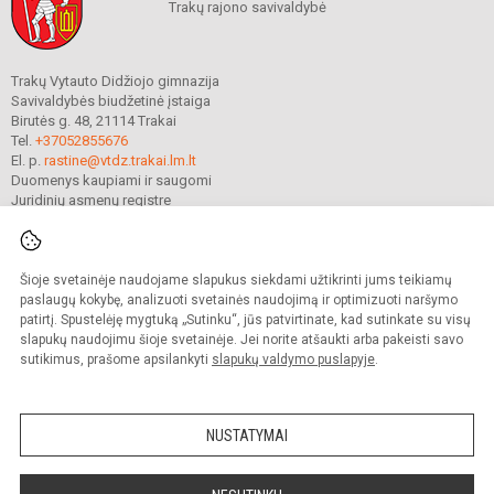
Trakų rajono savivaldybė
Trakų Vytauto Didžiojo gimnazija
Savivaldybės biudžetinė įstaiga
Birutės g. 48, 21114 Trakai
Tel.
+37052855676
El. p.
rastine@vtdz.trakai.lm.lt
Duomenys kaupiami ir saugomi
Juridinių asmenų registre
Įmonės kodas 190667368
Šioje svetainėje naudojame slapukus siekdami užtikrinti jums teikiamų
© 2021. Trakų Vytauto Didžiojo gimnazija. Visos teisės saugomos.
paslaugų kokybę, analizuoti svetainės naudojimą ir optimizuoti naršymo
Kopijuoti turinį be raštiško gimnazijos sutikimo griežtai draudžiama.
patirtį. Spustelėję mygtuką „Sutinku“, jūs patvirtinate, kad sutinkate su visų
slapukų naudojimu šioje svetainėje. Jei norite atšaukti arba pakeisti savo
Prieinamumo paraiška
Slapukų valdymas
sutikimus, prašome apsilankyti
slapukų valdymo puslapyje
.
Mes kuriame mokykloms
SVETAINESMOKYKLOMS.LT
NUSTATYMAI