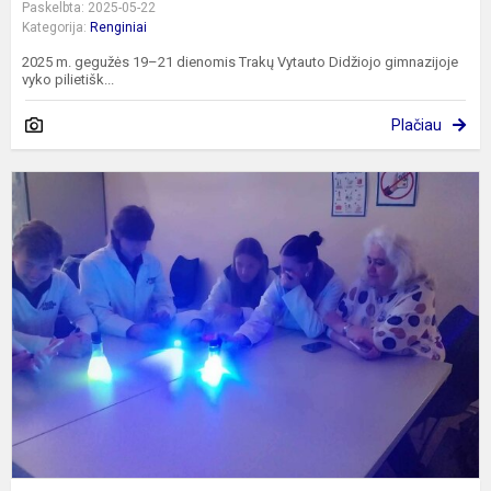
Paskelbta: 2025-05-22
Kategorija:
Renginiai
2025 m. gegužės 19–21 dienomis Trakų Vytauto Didžiojo gimnazijoje
vyko pilietišk...
Plačiau
S
p
K
V
f
m
a
ir
į