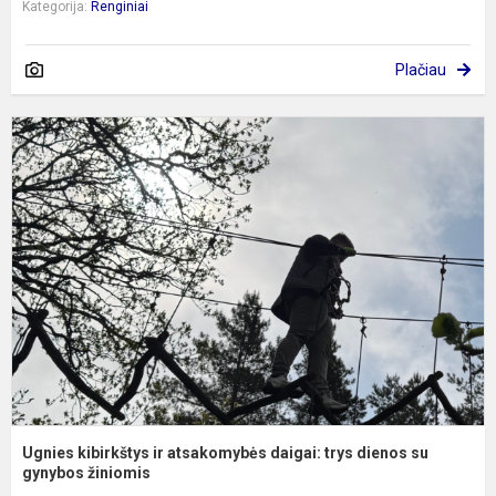
Kategorija:
Renginiai
Plačiau
U
k
ir
a
d
t
d
s
g
Ugnies kibirkštys ir atsakomybės daigai: trys dienos su
gynybos žiniomis