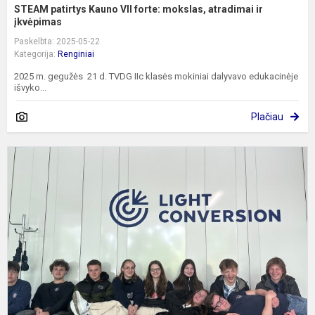
STEAM patirtys Kauno VII forte: mokslas, atradimai ir
įkvėpimas
Paskelbta: 2025-05-22
Kategorija:
Renginiai
2025 m. gegužės 21 d. TVDG IIc klasės mokiniai dalyvavo edukacinėje
išvyko...
Plačiau
D
k
š
n
t
s
b
ir
į