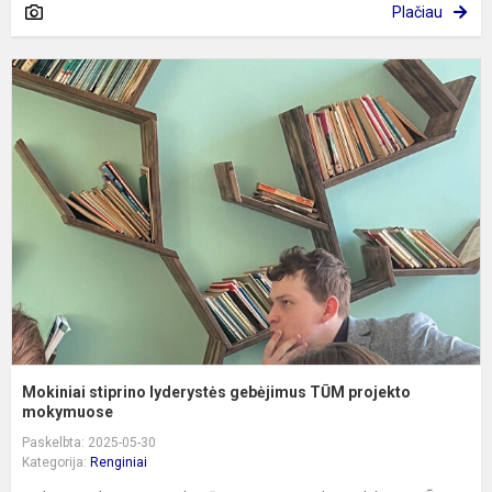
Plačiau
M
s
l
g
T
p
m
Mokiniai stiprino lyderystės gebėjimus TŪM projekto
mokymuose
Paskelbta: 2025-05-30
Kategorija:
Renginiai