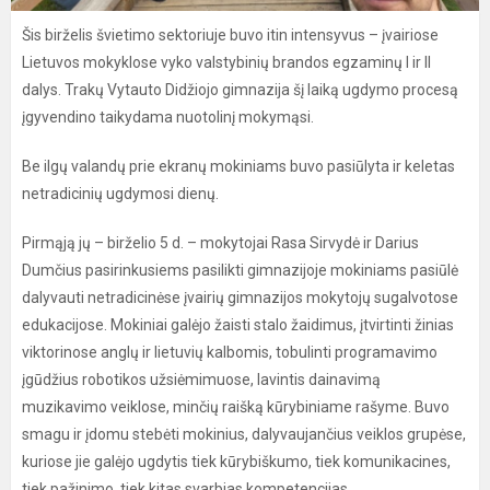
Šis birželis švietimo sektoriuje buvo itin intensyvus – įvairiose
Lietuvos mokyklose vyko valstybinių brandos egzaminų I ir II
dalys. Trakų Vytauto Didžiojo gimnazija šį laiką ugdymo procesą
įgyvendino taikydama nuotolinį mokymąsi.
Be ilgų valandų prie ekranų mokiniams buvo pasiūlyta ir keletas
netradicinių ugdymosi dienų.
Pirmąją jų – birželio 5 d. – mokytojai Rasa Sirvydė ir Darius
Dumčius pasirinkusiems pasilikti gimnazijoje mokiniams pasiūlė
dalyvauti netradicinėse įvairių gimnazijos mokytojų sugalvotose
edukacijose. Mokiniai galėjo žaisti stalo žaidimus, įtvirtinti žinias
viktorinose anglų ir lietuvių kalbomis, tobulinti programavimo
įgūdžius robotikos užsiėmimuose, lavintis dainavimą
muzikavimo veiklose, minčių raišką kūrybiniame rašyme. Buvo
smagu ir įdomu stebėti mokinius, dalyvaujančius veiklos grupėse,
kuriose jie galėjo ugdytis tiek kūrybiškumo, tiek komunikacines,
tiek pažinimo, tiek kitas svarbias kompetencijas.