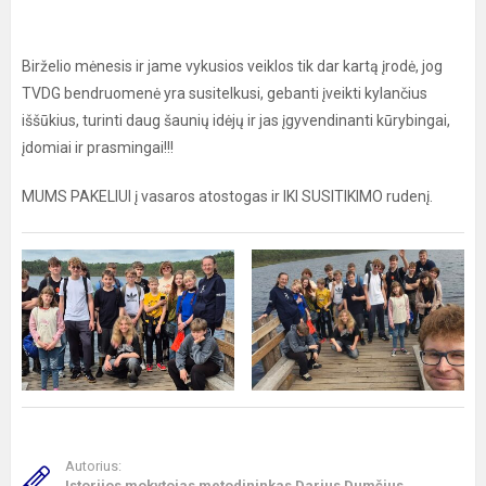
Birželio mėnesis ir jame vykusios veiklos tik dar kartą įrodė, jog
TVDG bendruomenė yra susitelkusi, gebanti įveikti kylančius
iššūkius, turinti daug šaunių idėjų ir jas įgyvendinanti kūrybingai,
įdomiai ir prasmingai!!!
MUMS PAKELIUI į vasaros atostogas ir IKI SUSITIKIMO rudenį.
Autorius:
Istorijos mokytojas metodininkas Darius Dumčius