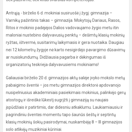
Antrąją - birželio 6 d. mokiniai susiruošė į žygį: gimnazija –
Varnikų pažintinis takas – gimnazija. Mokytojų Dariaus, Rasos,
Ritos ir mokinio padėjėjos Dalios vadovaujamo žygio metu itin
maloniai nustebino dalyvavusių penktų – dešimtų klasių mokinių
ryžtas, ištvermė, susitarimų laikymasis ir gera nuotaika. Daugiau
nei 12 kilometrų žygyje nė karto nesigirdėjo pavargimo dūsavimų
ar nusiskundumų. Didžiausia pagarba ir dėkingumas iš
organizatorių teskrieja dalyvavusiems mokiniams!
Galiausiai birželio 20 d. gimnazijos aktų salėje įvyko mokslo metų
pabaigimo šventė – jos metu gimnazijos direktorė apdovanojo
nusipelniusius akademiniais pasiekimais mokinius, palinkėjo gerų
atostogų ir išreiškė lūkestį sugrįžti į gimnaziją su naujais
įspūdžiais ir patirtimis, dar didesniu atkaklumu. Laukiamiausiu ir
pagrindiniu šventės momentu tapo šaunūs šeštų ir septintų
klasių mokinių šokių pasirodymai, nuskambėję 8 – III gimnazijos
solo atlikėjų muzikiniai kūriniai.