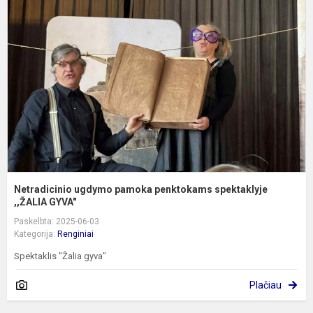
u
p
p
s
,
G.
Netradicinio ugdymo pamoka penktokams spektaklyje
,,ŽALIA GYVA"
Paskelbta: 2025-06-03
Kategorija:
Renginiai
Spektaklis "Žalia gyva"
Plačiau