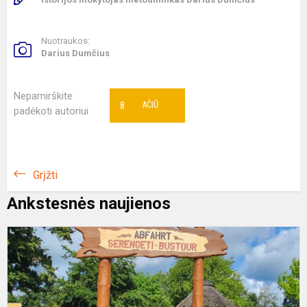
Nuotraukos:
Darius Dumčius
Nepamirškite
8
AČIŪ
padėkoti autoriui
Grįžti
Ankstesnės naujienos
7
ir
7
k
e