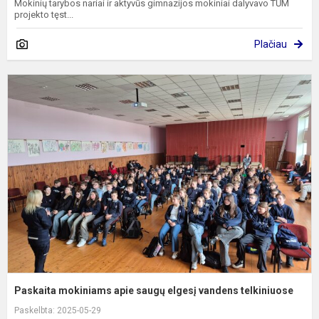
Mokinių tarybos nariai ir aktyvūs gimnazijos mokiniai dalyvavo TŪM
projekto tęst...
Plačiau
P
m
a
s
e
v
t
Paskaita mokiniams apie saugų elgesį vandens telkiniuose
Paskelbta: 2025-05-29