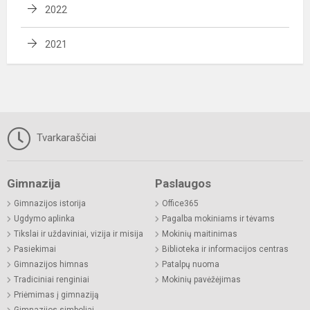
2022
2021
Tvarkaraščiai
Gimnazija
Paslaugos
Gimnazijos istorija
Office365
Ugdymo aplinka
Pagalba mokiniams ir tėvams
Tikslai ir uždaviniai, vizija ir misija
Mokinių maitinimas
Pasiekimai
Biblioteka ir informacijos centras
Gimnazijos himnas
Patalpų nuoma
Tradiciniai renginiai
Mokinių pavėžėjimas
Priėmimas į gimnaziją
Gimnazijos simboliai