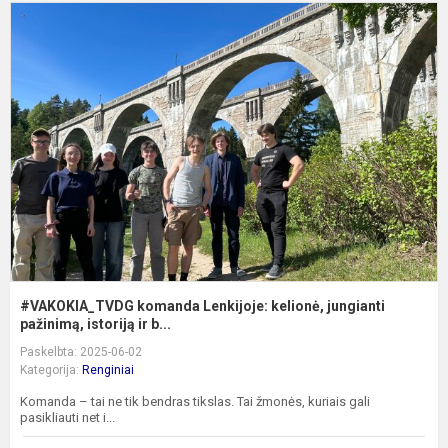
#
k
L
k
j
p
#VAKOKIA_TVDG komanda Lenkijoje: kelionė, jungianti
pažinimą, istoriją ir b...
Paskelbta: 2025-06-02
Kategorija:
Renginiai
Komanda – tai ne tik bendras tikslas. Tai žmonės, kuriais gali
pasikliauti net i...