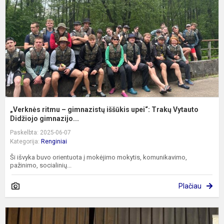
i
u
T
V
Di
„Verknės ritmu – gimnazistų iššūkis upei“: Trakų Vytauto
Didžiojo gimnazijo...
Paskelbta: 2025-06-07
Kategorija:
Renginiai
Ši išvyka buvo orientuota į mokėjimo mokytis, komunikavimo,
pažinimo, socialinių...
Plačiau
N