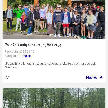
į
V
7b ir 7d klasių ekskursija į Vokietiją
Paskelbta: 2025-06-10
Kategorija:
Renginiai
„Pasaulis yra knyga ir tie, kurie nekeliauja, skaito tik pirmą puslapį."
Šventas...
Plačiau
„
r
–
g