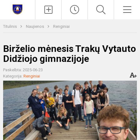
Paieška
Men
Titulinis
Naujienos
Renginiai
Birželio mėnesis Trakų Vytauto
Didžiojo gimnazijoje
Paskelbta: 2025-06-23
Kategorija:
Renginiai