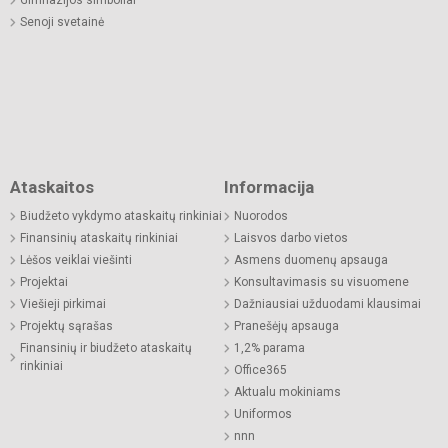
Senoji svetainė
Ataskaitos
Informacija
Biudžeto vykdymo ataskaitų rinkiniai
Nuorodos
Finansinių ataskaitų rinkiniai
Laisvos darbo vietos
Lėšos veiklai viešinti
Asmens duomenų apsauga
Projektai
Konsultavimasis su visuomene
Viešieji pirkimai
Dažniausiai užduodami klausimai
Projektų sąrašas
Pranešėjų apsauga
Finansinių ir biudžeto ataskaitų
1,2% parama
rinkiniai
Office365
Aktualu mokiniams
Uniformos
nnn