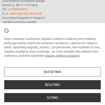
Savivaldybės biudžetinė įstaiga
Birutės g. 48, 21114 Trakai
Tel.
+37052855676
El. p.
rastine@vtdz.trakai.lm.lt
Duomenys kaupiami ir saugomi
Juridinių asmenų registre
Įmonės kodas 190667368
Šioje svetainėje naudojame slapukus siekdami užtikrinti jums teikiamų
© 2021. Trakų Vytauto Didžiojo gimnazija. Visos teisės saugomos.
paslaugų kokybę, analizuoti svetainės naudojimą ir optimizuoti naršymo
Kopijuoti turinį be raštiško gimnazijos sutikimo griežtai draudžiama.
patirtį. Spustelėję mygtuką „Sutinku“, jūs patvirtinate, kad sutinkate su visų
slapukų naudojimu šioje svetainėje. Jei norite atšaukti arba pakeisti savo
Prieinamumo paraiška
Slapukų valdymas
sutikimus, prašome apsilankyti
slapukų valdymo puslapyje
.
Mes kuriame mokykloms
SVETAINESMOKYKLOMS.LT
NUSTATYMAI
NESUTINKU
SUTINKU