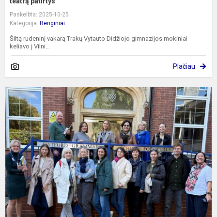
teatrą patirtys
Paskelbta: 2025-10-25
Kategorija:
Renginiai
Šiltą rudeninį vakarą Trakų Vytauto Didžiojo gimnazijos mokiniai
keliavo į Vilni...
Plačiau
K
į
a
m
J
K
m