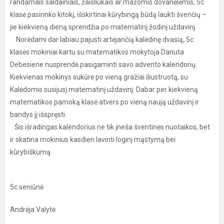
randamais saldainiais, žaisliukais ar mažomis dovanėlėmis, 5c
klasė pasirinko kitokį, išskirtinai kūrybingą būdą laukti švenčių –
jie kiekvieną dieną sprendžia po matematinį žodinį uždavinį.
Norėdami dar labiau pajusti artėjančią kalėdinę dvasią, 5c
klasės mokiniai kartu su matematikos mokytoja Danuta
Debesiene nusprendė pasigaminti savo advento kalendorių.
Kiekvienas mokinys sukūrė po vieną gražiai iliustruotą, su
Kalėdomis susijusį matematinį uždavinį. Dabar per kiekvieną
matematikos pamoką klasė atvers po vieną naują uždavinį ir
bandys jį išspręsti.
Šis išradingas kalendorius ne tik įneša šventinės nuotaikos, bet
ir skatina mokinius kasdien lavinti loginį mąstymą bei
kūrybiškumą.
5c seniūnė
Andrėja Valytė