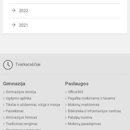
2022
2021
Tvarkaraščiai
Gimnazija
Paslaugos
Gimnazijos istorija
Office365
Ugdymo aplinka
Pagalba mokiniams ir tėvams
Tikslai ir uždaviniai, vizija ir misija
Mokinių maitinimas
Pasiekimai
Biblioteka ir informacijos centras
Gimnazijos himnas
Patalpų nuoma
Tradiciniai renginiai
Mokinių pavėžėjimas