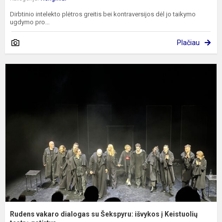
Dirbtinio intelekto plėtros greitis bei kontraversijos dėl jo taikymo
ugdymo pro...
Plačiau
R
v
d
s
Š
i
į
K
te
Rudens vakaro dialogas su Šekspyru: išvykos į Keistuolių