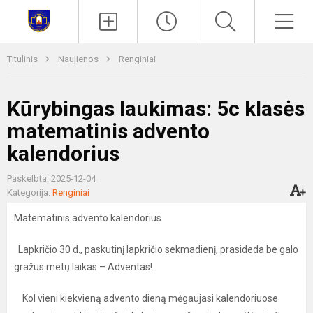
Paieška
Men
Titulinis
Naujienos
Renginiai
Kūrybingas laukimas: 5c klasės
matematinis advento
kalendorius
Paskelbta: 2025-12-04
Kategorija:
Renginiai
Matematinis advento kalendorius
Lapkričio 30 d., paskutinį lapkričio sekmadienį, prasideda be galo
gražus metų laikas – Adventas!
Kol vieni kiekvieną advento dieną mėgaujasi kalendoriuose