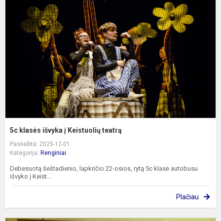
i
į
K
t
5c klasės išvyka į Keistuolių teatrą
Paskelbta: 2025-12-01
Kategorija:
Renginiai
Debesuotą šeštadienio, lapkričio 22-osios, rytą 5c klasė autobusu
išvyko į Keist...
Plačiau