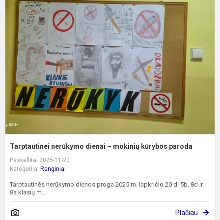
T
n
d
–
m
k
p
Tarptautinei nerūkymo dienai – mokinių kūrybos paroda
Paskelbta: 2025-11-20
Kategorija:
Renginiai
Tarptautinės nerūkymo dienos proga 2025 m. lapkričio 20 d. 5b, 8d ir
8a klasių m...
Plačiau