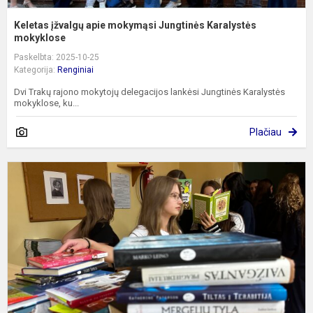
Keletas įžvalgų apie mokymąsi Jungtinės Karalystės
mokyklose
Paskelbta: 2025-10-25
Kategorija:
Renginiai
Dvi Trakų rajono mokytojų delegacijos lankėsi Jungtinės Karalystės
mokyklose, ku...
Plačiau
K
k
t
2
k
g
d
g