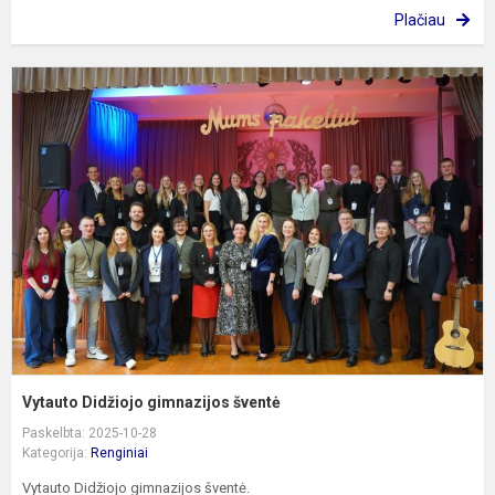
Plačiau
V
D
g
š
Vytauto Didžiojo gimnazijos šventė
Paskelbta: 2025-10-28
Kategorija:
Renginiai
Vytauto Didžiojo gimnazijos šventė.