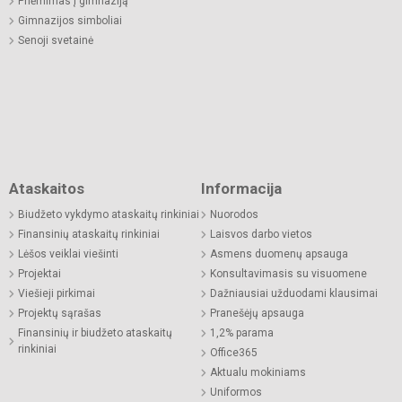
Priėmimas į gimnaziją
Gimnazijos simboliai
Senoji svetainė
Ataskaitos
Informacija
Biudžeto vykdymo ataskaitų rinkiniai
Nuorodos
Finansinių ataskaitų rinkiniai
Laisvos darbo vietos
Lėšos veiklai viešinti
Asmens duomenų apsauga
Projektai
Konsultavimasis su visuomene
Viešieji pirkimai
Dažniausiai užduodami klausimai
Projektų sąrašas
Pranešėjų apsauga
Finansinių ir biudžeto ataskaitų
1,2% parama
rinkiniai
Office365
Aktualu mokiniams
Uniformos