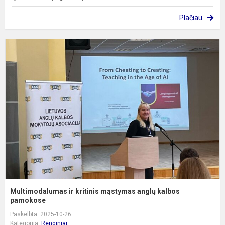
Plačiau
M
ir
k
m
a
k
p
Multimodalumas ir kritinis mąstymas anglų kalbos
pamokose
Paskelbta: 2025-10-26
Kategorija:
Renginiai