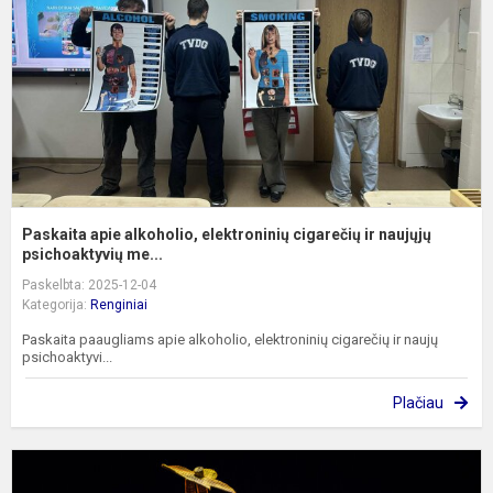
c
ir
n
Paskaita apie alkoholio, elektroninių cigarečių ir naujųjų
psichoaktyvių me...
Paskelbta: 2025-12-04
Kategorija:
Renginiai
Paskaita paaugliams apie alkoholio, elektroninių cigarečių ir naujų
psichoaktyvi...
Plačiau
5
k