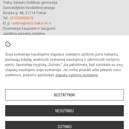
Trakų Vytauto Didžiojo gimnazija
Savivaldybės biudžetinė įstaiga
Birutės g. 48, 21114 Trakai
Tel.
+37052855676
El. p.
rastine@vtdz.trakai.lm.lt
Duomenys kaupiami ir saugomi
Juridinių asmenų registre
Įmonės kodas 190667368
Šioje svetainėje naudojame slapukus siekdami užtikrinti jums teikiamų
© 2021. Trakų Vytauto Didžiojo gimnazija. Visos teisės saugomos.
paslaugų kokybę, analizuoti svetainės naudojimą ir optimizuoti naršymo
Kopijuoti turinį be raštiško gimnazijos sutikimo griežtai draudžiama.
patirtį. Spustelėję mygtuką „Sutinku“, jūs patvirtinate, kad sutinkate su visų
slapukų naudojimu šioje svetainėje. Jei norite atšaukti arba pakeisti savo
Prieinamumo paraiška
Slapukų valdymas
sutikimus, prašome apsilankyti
slapukų valdymo puslapyje
.
Mes kuriame mokykloms
SVETAINESMOKYKLOMS.LT
NUSTATYMAI
NESUTINKU
SUTINKU