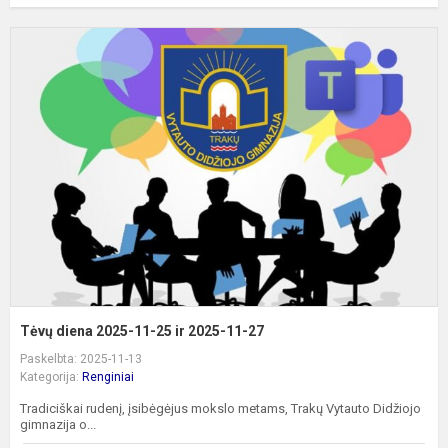
T
d
2
1
2
ir
2
1
2
Tėvų diena 2025-11-25 ir 2025-11-27
Paskelbta: 2025-11-13
Kategorija:
Renginiai
Tradiciškai rudenį, įsibėgėjus mokslo metams, Trakų Vytauto Didžiojo
gimnazija o...