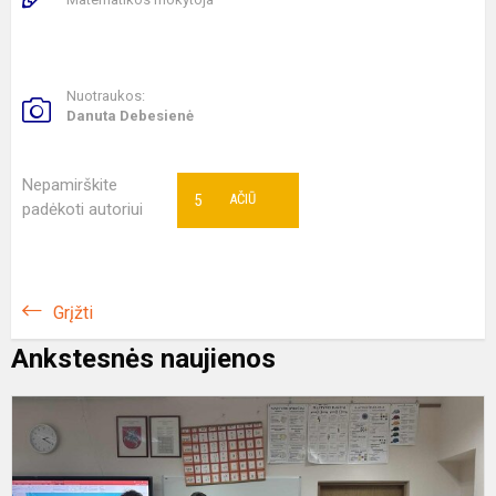
Nuotraukos:
Danuta Debesienė
Nepamirškite
5
AČIŪ
padėkoti autoriui
Grįžti
Ankstesnės naujienos
P
a
a
e