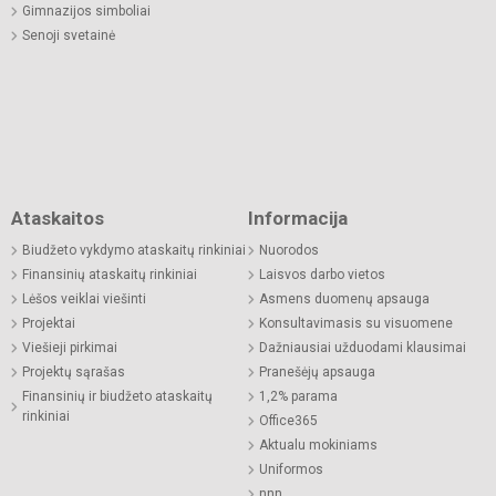
Gimnazijos simboliai
Senoji svetainė
Ataskaitos
Informacija
Biudžeto vykdymo ataskaitų rinkiniai
Nuorodos
Finansinių ataskaitų rinkiniai
Laisvos darbo vietos
Lėšos veiklai viešinti
Asmens duomenų apsauga
Projektai
Konsultavimasis su visuomene
Viešieji pirkimai
Dažniausiai užduodami klausimai
Projektų sąrašas
Pranešėjų apsauga
Finansinių ir biudžeto ataskaitų
1,2% parama
rinkiniai
Office365
Aktualu mokiniams
Uniformos
nnn