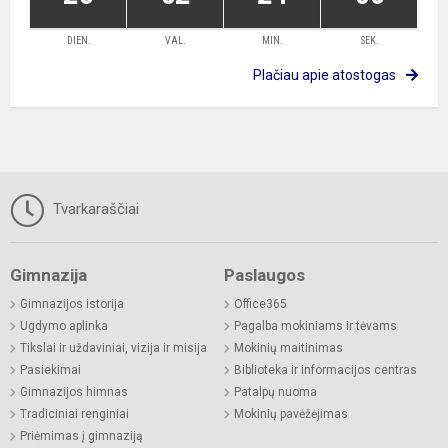
DIEN.
VAL.
MIN.
SEK.
Plačiau apie atostogas
Tvarkaraščiai
Gimnazija
Paslaugos
Gimnazijos istorija
Office365
Ugdymo aplinka
Pagalba mokiniams ir tėvams
Tikslai ir uždaviniai, vizija ir misija
Mokinių maitinimas
Pasiekimai
Biblioteka ir informacijos centras
Gimnazijos himnas
Patalpų nuoma
Tradiciniai renginiai
Mokinių pavėžėjimas
Priėmimas į gimnaziją