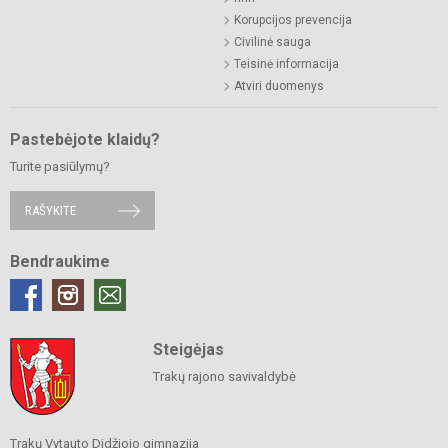
Korupcijos prevencija
Civilinė sauga
Teisinė informacija
Atviri duomenys
Pastebėjote klaidų?
Turite pasiūlymų?
RAŠYKITE
Bendraukime
Steigėjas
Trakų rajono savivaldybė
Trakų Vytauto Didžiojo gimnazija