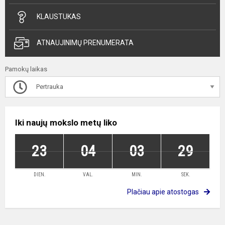
KLAUSTUKAS
ATNAUJINIMŲ PRENUMERATA
Pamokų laikas
Pertrauka
Iki naujų mokslo metų liko
23
04
03
28
DIEN.
VAL.
MIN.
SEK.
Plačiau apie atostogas