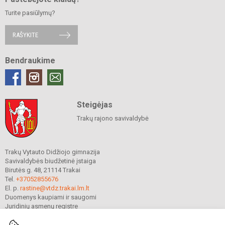
Turite pasiūlymų?
RAŠYKITE
Bendraukime
Steigėjas
Trakų rajono savivaldybė
Trakų Vytauto Didžiojo gimnazija
Savivaldybės biudžetinė įstaiga
Birutės g. 48, 21114 Trakai
Tel.
+37052855676
El. p.
rastine@vtdz.trakai.lm.lt
Duomenys kaupiami ir saugomi
Juridinių asmenų registre
Įmonės kodas 190667368