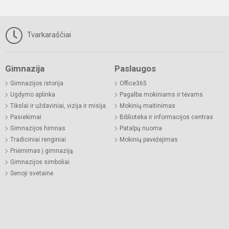
Tvarkaraščiai
Gimnazija
Paslaugos
Gimnazijos istorija
Office365
Ugdymo aplinka
Pagalba mokiniams ir tėvams
Tikslai ir uždaviniai, vizija ir misija
Mokinių maitinimas
Pasiekimai
Biblioteka ir informacijos centras
Gimnazijos himnas
Patalpų nuoma
Tradiciniai renginiai
Mokinių pavėžėjimas
Priėmimas į gimnaziją
Gimnazijos simboliai
Senoji svetainė