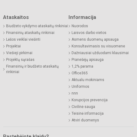
Ataskaitos
Informacija
Biudžeto vykdymo ataskaitų rinkiniai
Nuorodos
Finansinių ataskaitų rinkiniai
Laisvos darbo vietos
Lėšos veiklai viešinti
Asmens duomenų apsauga
Projektai
Konsultavimasis su visuomene
Viešieji pirkimai
Dažniausiai užduodami klausimai
Projektų sąrašas
Pranešėjų apsauga
Finansinių ir biudžeto ataskaitų
1,2% parama
rinkiniai
Office365
Aktualu mokiniams
Uniformos
nnn
Korupcijos prevencija
Civilinė sauga
Teisinė informacija
Atviri duomenys
Pastebėjote klaidų?