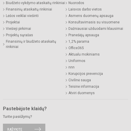
Biudžeto vykdymo ataskaitų rinkiniai
Nuorodos
Finansinių ataskaitų rinkiniai
Laisvos darbo vietos
Lėšos veiklai viešinti
Asmens duomenų apsauga
Projektai
Konsultavimasis su visuomene
Viešieji pirkimai
Dažniausiai užduodami klausimai
Projektų sąrašas
Pranešėjų apsauga
Finansinių ir biudžeto ataskaitų
1,2% parama
rinkiniai
Office365
Aktualu mokiniams
Uniformos
nnn
Korupcijos prevencija
Civilinė sauga
Teisinė informacija
Atviri duomenys
Pastebėjote klaidų?
Turite pasiūlymų?
RAŠYKITE