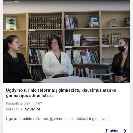
U
t
r
į
g
k
a
g
Ugdymo turinio reforma: į gimnazistų klausimus atsako
gimnazijos administra...
Paskelbta: 2021-12-07
Kategorija:
Aktualijos
Ugdymo turinio reformos įgyvendinimui ruošiasi ir gimnazija.
Plačiau