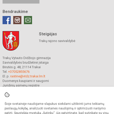
Bendraukime
Steigėjas
Trakų rajono savivaldybė
Trakų Vytauto Didžiojo gimnazija
Savivaldybės biudžetinė įstaiga
Birutės g. 48, 21114 Trakai
Tel.
+37052855676
El. p.
rastine@vtdz.trakai.lm.lt
Duomenys kaupiami ir saugomi
Juridinių asmenų registre
Įmonės kodas 190667368
Šioje svetainėje naudojame slapukus siekdami užtikrinti jums teikiamų
© 2021. Trakų Vytauto Didžiojo gimnazija. Visos teisės saugomos.
paslaugų kokybę, analizuoti svetainės naudojimą ir optimizuoti naršymo
Kopijuoti turinį be raštiško gimnazijos sutikimo griežtai draudžiama.
patirtį. Spustelėję mygtuką „Sutinku“, jūs patvirtinate, kad sutinkate su visų