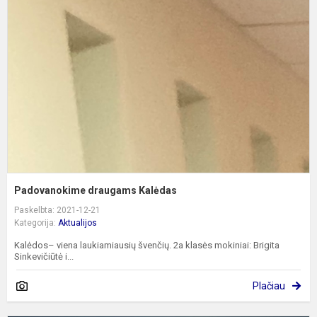
K
Padovanokime draugams Kalėdas
Paskelbta: 2021-12-21
Kategorija:
Aktualijos
Kalėdos– viena laukiamiausių švenčių. 2a klasės mokiniai: Brigita
Sinkevičiūtė i...
Plačiau