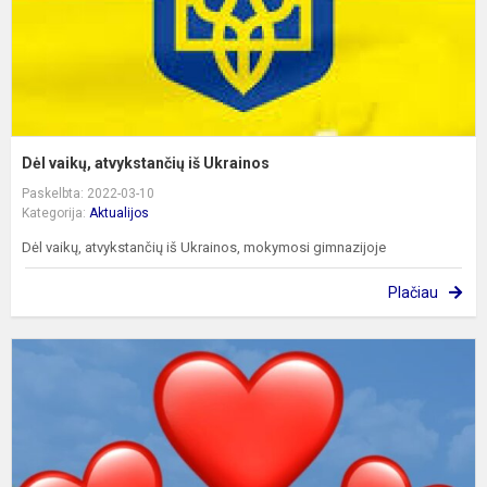
Dėl vaikų, atvykstančių iš Ukrainos
Paskelbta: 2022-03-10
Kategorija:
Aktualijos
Dėl vaikų, atvykstančių iš Ukrainos, mokymosi gimnazijoje
Plačiau
T
d
s
p
U
O