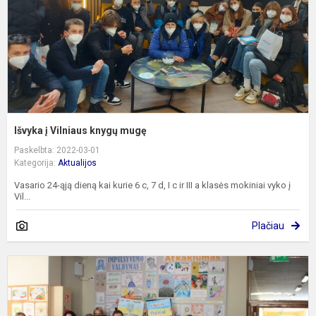
Išvyka į Vilniaus knygų mugę
Paskelbta: 2022-03-01
Kategorija:
Aktualijos
Vasario 24-ąją dieną kai kurie 6 c, 7 d, I c ir III a klasės mokiniai vyko į
Vil...
Plačiau
S
k