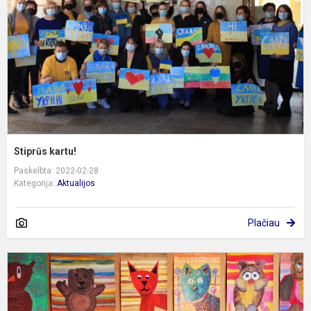
Stiprūs kartu!
Paskelbta: 2022-02-28
Kategorija:
Aktualijos
Plačiau
P
,
J
b