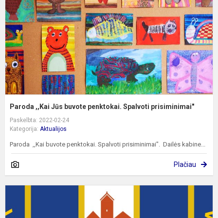
p
S
p
Paroda ,,Kai Jūs buvote penktokai. Spalvoti prisiminimai"
Paskelbta: 2022-02-24
Kategorija:
Aktualijos
Paroda ,,Kai buvote penktokai. Spalvoti prisiminimai". Dailės kabine...
Plačiau
G
t
i