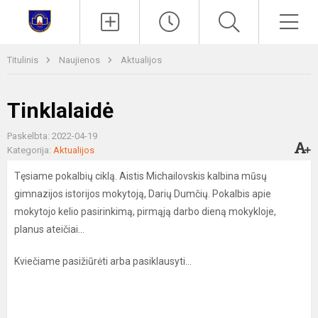
Paieška
Men
Titulinis
Naujienos
Aktualijos
Tinklalaidė
Paskelbta: 2022-04-19
Kategorija:
Aktualijos
Tęsiame pokalbių ciklą. Aistis Michailovskis kalbina mūsų
gimnazijos istorijos mokytoją, Darių Dumčių. Pokalbis apie
mokytojo kelio pasirinkimą, pirmąją darbo dieną mokykloje,
planus ateičiai...
Kviečiame pasižiūrėti arba pasiklausyti...