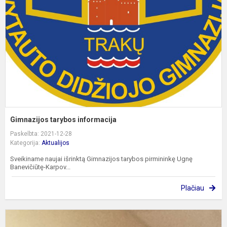
Gimnazijos tarybos informacija
Paskelbta: 2021-12-28
Kategorija:
Aktualijos
Sveikiname naujai išrinktą Gimnazijos tarybos pirmininkę Ugnę
Banevičiūtę-Karpov...
Plačiau
P
d