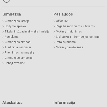
Gimnazija
Paslaugos
Gimnazijos istorija
Office365
Ugdymo aplinka
Pagalba mokiniams ir tėvams
Tikslai ir uždaviniai, vizija ir misija
Mokinių maitinimas
Pasiekimai
Biblioteka ir informacijos centras
Gimnazijos himnas
Patalpų nuoma
Tradiciniai renginiai
Mokinių pavėžėjimas
Priėmimas į gimnaziją
Gimnazijos simboliai
Senoji svetainė
Ataskaitos
Informacija