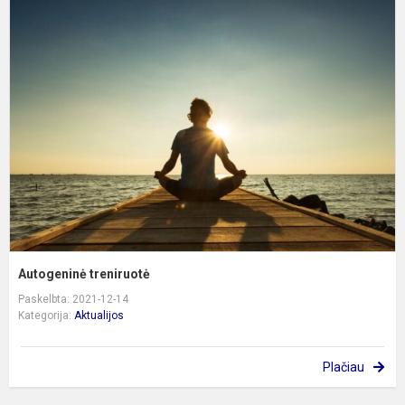
A
t
Autogeninė treniruotė
Paskelbta: 2021-12-14
Kategorija:
Aktualijos
Plačiau