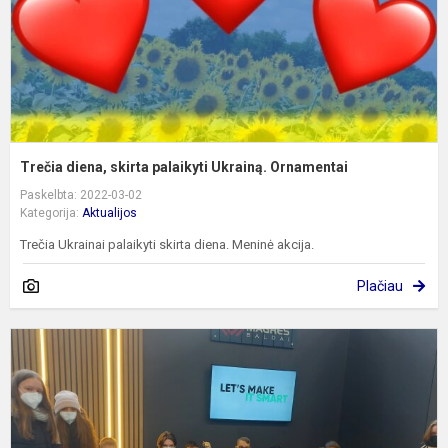
Trečia diena, skirta palaikyti Ukrainą. Ornamentai
Paskelbta: 2022-03-02
Kategorija:
Aktualijos
Trečia Ukrainai palaikyti skirta diena. Meninė akcija.
Plačiau
I
į
V
k
m