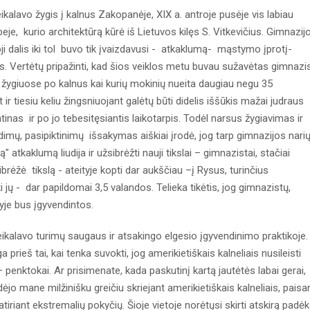
alavo žygis į kalnus Zakopanėje, XIX a. antroje pusėje vis labiau
eje, kurio architektūrą kūrė iš Lietuvos kilęs S. Vitkevičius. Gimnazij
oji dalis iki tol buvo tik įvaizdavusi - atkaklumą- mąstymo įprotį-
s. Vertėtų pripažinti, kad šios veiklos metu buvau sužavėtas gimnazi
 žygiuose po kalnus kai kurių mokinių nueita daugiau negu 35
ir tiesiu keliu žingsniuojant galėtų būti didelis iššūkis mažai judraus
as ir po jo tebesitęsiantis laikotarpis. Todėl narsus žygiavimas ir
dimų, pasipiktinimų išsakymas aiškiai įrodė, jog tarp gimnazijos nari
" atkaklumą liudija ir užsibrėžti nauji tikslai – gimnazistai, stačiai
rėžė tikslą - ateityje kopti dar aukščiau –į Rysus, turinčius
i jų - dar papildomai 3,5 valandos. Telieka tikėtis, jog gimnazistų,
tyje bus įgyvendintos.
ikalavo turimų saugaus ir atsakingo elgesio įgyvendinimo praktikoje.
prieš tai, kai tenka suvokti, jog amerikietiškais kalneliais nusileisti
– penktokai. Ar prisimenate, kada paskutinį kartą jautėtės labai gerai,
dėjo mane milžinišku greičiu skriejant amerikietiškais kalneliais, pais
iriant ekstremalių pokyčių. Šioje vietoje norėtųsi skirti atskirą padė