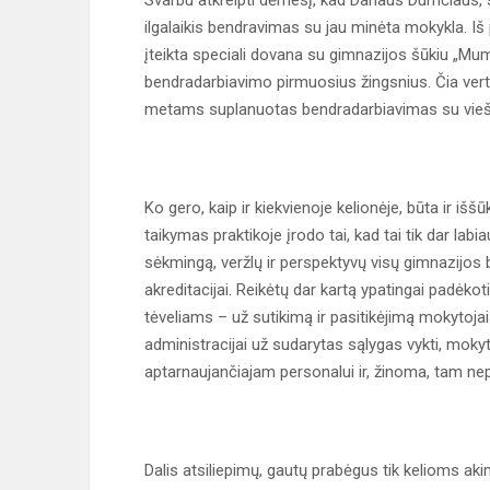
Svarbu atkreipti dėmesį, kad Dariaus Dumčiaus, s
ilgalaikis bendravimas su jau minėta mokykla. Iš
įteikta speciali dovana su gimnazijos šūkiu „Mums
bendradarbiavimo pirmuosius žingsnius. Čia ver
metams suplanuotas bendradarbiavimas su viešąj
Ko gero, kaip ir kiekvienoje kelionėje, būta ir i
taikymas praktikoje įrodo tai, kad tai tik dar labiau
sėkmingą, veržlų ir perspektyvų visų gimnazij
akreditacijai. Reikėtų dar kartą ypatingai padėkot
tėveliams – už sutikimą ir pasitikėjimą mokytojai
administracijai už sudarytas sąlygas vykti, moky
aptarnaujančiajam personalui ir, žinoma, tam nep
Dalis atsiliepimų, gautų prabėgus tik kelioms ak