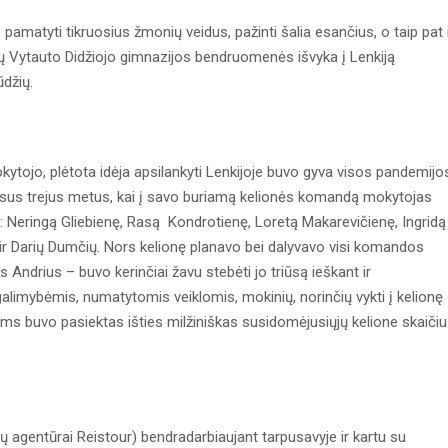
amatyti tikruosius žmonių veidus, pažinti šalia esančius, o taip pat 
kų Vytauto Didžiojo gimnazijos bendruomenės išvyka į Lenkiją
ūdžių.
ytojo, plėtota idėja apsilankyti Lenkijoje buvo gyva visos pandemijo
visus trejus metus, kai į savo buriamą kelionės komandą mokytojas
: Neringą Gliebienę, Rasą Kondrotienę, Loretą Makarevičienę, Ingridą
ę ir Darių Dumčių. Nors kelionę planavo bei dalyvavo visi komandos
Andrius – buvo kerinčiai žavu stebėti jo triūsą ieškant ir
limybėmis, numatytomis veiklomis, mokinių, norinčių vykti į kelionę
ams buvo pasiektas išties milžiniškas susidomėjusiųjų kelione skaiči
 agentūrai Reistour) bendradarbiaujant tarpusavyje ir kartu su