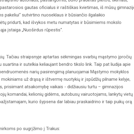
traipsnio autoriaus, pastangomis, buvo pradėtas plėtoti, tikimasi,
 pastarosios gautas oficialus ir raštiškas kvietimas, iš mūsų gimnazi
 pakeliui“ sutvirtino nuoseklaus ir būsiančio ilgalaikio
tėtų pridurti, kad išvykos metu numatytas ir būsimiems mokslo
a įstaiga „Nuoširdus rūpestis“.
ššūkių. Tačiau straipsnyje aptartas sėkmingas svarbių mąstymo įpročių
 suartina ir sutelkia keliaujant bendro tikslo link. Taip pat liudija apie
os bendruomenės narių pasirengimą planuojamai Mąstymo mokyklos
i mokiniams už drąsą ir ištvermę nuotykių ir įspūdžių pilname kelyje,
s, prisiimant atsakomybę vaikais - didžiausiu turtu – gimnazijos
tojų komandai, kelionių gidėms, autobusų vairuotojams, lankytų vietų
ažįstamajam, kurio šypsena dar labiau praskaidrino ir taip puikų orą.
imirkoms po sugrįžimo į Trakus: