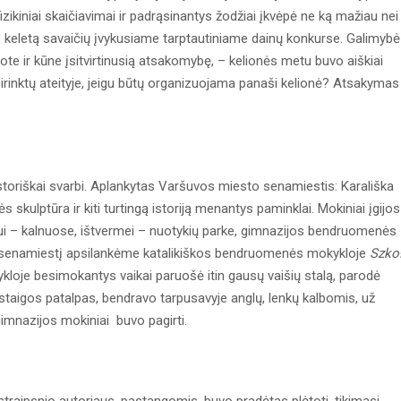
zikiniai skaičiavimai ir padrąsinantys žodžiai įkvėpė ne ką mažiau nei
š keletą savaičių įvykusiame tarptautiniame dainų konkurse. Galimybė
prote ir kūne įsitvirtinusią atsakomybę, – kelionės metu buvo aiškiai
sirinktų ateityje, jeigu būtų organizuojama panaši kelionė? Atsakymas
oriškai svarbi. Aplankytas Varšuvos miesto senamiestis: Karališka
s skulptūra ir kiti turtingą istoriją menantys paminklai. Mokiniai įgijos
protui – kalnuose, ištvermei – nuotykių parke, gimnazijos bendruomenės
i į senamiestį apsilankėme katalikiškos bendruomenės mokykloje
Szko
ykloje besimokantys vaikai paruošė itin gausų vaišių stalą, parodė
igos patalpas, bendravo tarpusavyje anglų, lenkų kalbomis, už
mnazijos mokiniai buvo pagirti.