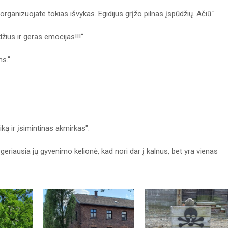
organizuojate tokias išvykas. Egidijus grįžo pilnas įspūdžių. Ačiū."
žius ir geras emocijas!!!“
ms.“
aiką ir įsimintinas akmirkas".
geriausia jų gyvenimo kelionė, kad nori dar į kalnus, bet yra vienas