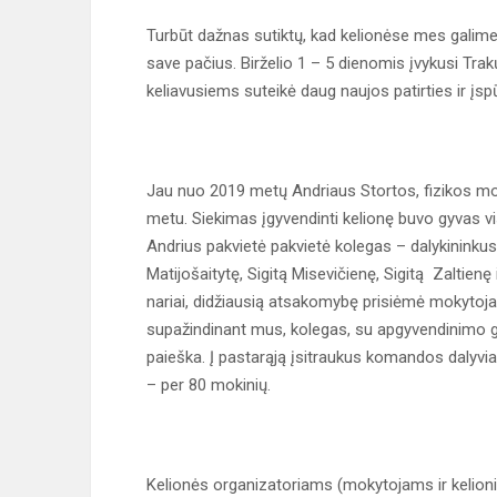
Turbūt dažnas sutiktų, kad kelionėse mes galime p
save pačius. Birželio 1 – 5 dienomis įvykusi Tra
keliavusiems suteikė daug naujos patirties ir įsp
Jau nuo 2019 metų Andriaus Stortos, fizikos mok
metu. Siekimas įgyvendinti kelionę buvo gyvas 
Andrius pakvietė pakvietė kolegas – dalykininkus
Matijošaitytę, Sigitą Misevičienę, Sigitą Zaltien
nariai, didžiausią atsakomybę prisiėmė mokytojas 
supažindinant mus, kolegas, su apgyvendinimo ga
paieška. Į pastarąją įsitraukus komandos dalyvi
– per 80 mokinių.
Kelionės organizatoriams (mokytojams ir kelionių