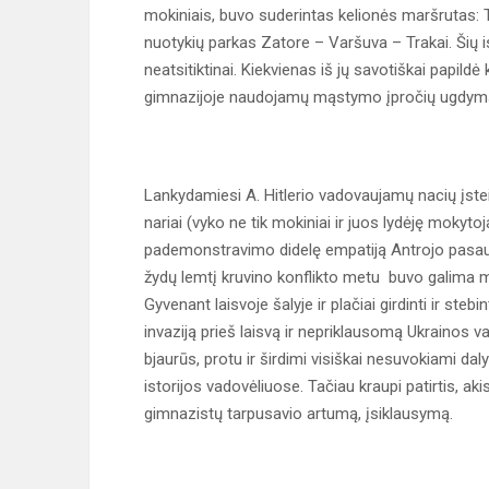
mokiniais, buvo suderintas kelionės maršrutas:
nuotykių parkas Zatore – Varšuva – Trakai. Šių is
neatsitiktinai. Kiekvienas iš jų savotiškai papildė 
gimnazijoje naudojamų mąstymo įpročių ugdymą
Lankydamiesi A. Hitlerio vadovaujamų nacių įst
nariai (vyko ne tik mokiniai ir juos lydėję mokytoj
pademonstravimo didelę empatiją Antrojo pasaul
žydų lemtį kruvino konflikto metu buvo galima mat
Gyvenant laisvoje šalyje ir plačiai girdinti ir ste
invaziją prieš laisvą ir nepriklausomą Ukrainos v
bjaurūs, protu ir širdimi visiškai nesuvokiami daly
istorijos vadovėliuose. Tačiau kraupi patirtis, a
gimnazistų tarpusavio artumą, įsiklausymą.