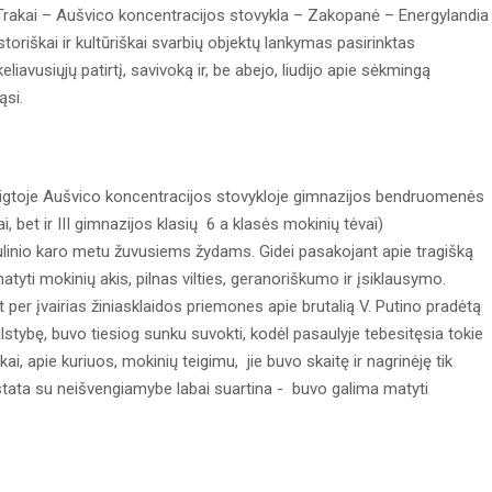
 Trakai – Aušvico koncentracijos stovykla – Zakopanė – Energylandia
toriškai ir kultūriškai svarbių objektų lankymas pasirinktas
keliavusiųjų patirtį, savivoką ir, be abejo, liudijo apie sėkmingą
si.
eigtoje Aušvico koncentracijos stovykloje gimnazijos bendruomenės
ai, bet ir III gimnazijos klasių 6 a klasės mokinių tėvai)
inio karo metu žuvusiems žydams. Gidei pasakojant apie tragišką
yti mokinių akis, pilnas vilties, geranoriškumo ir įsiklausymo.
bint per įvairias žiniasklaidos priemones apie brutalią V. Putino pradėtą
alstybę, buvo tiesiog sunku suvokti, kodėl pasaulyje tebesitęsia tokie
kai, apie kuriuos, mokinių teigimu, jie buvo skaitę ir nagrinėję tik
kistata su neišvengiamybe labai suartina - buvo galima matyti