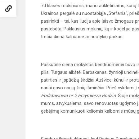
7d klasės mokiniams, mano auklėtiniams, kurių fi
Ukrainos pergalė su nuostabiąja „Stefania“, prie
pasirinkti – tai, kas liudija apie laisvo žmogaus 
pastebėta. Paklausius mokinių, ką ir kodėl jie pa
trečia diena kalnuose ar nuotykių parkas.
Paskutinė diena mokyklos bendruomenei buvo ist
pilis, Turgaus aikštė, Barbakanas, žymioji undinėlė
patirties ir įspūdžių širdžiai Aušvice, kūnui ir 
nariai gavo naujų žinių išminčiai. Prieš vykdam
Podstawowa nr 2 Przymierza Rodzin
. Šioje mok
mums, atvykusiems, savo renovuotas ugdymo įsta
gebėjimą komunikuoti keliomis kalbomis mūsų gi