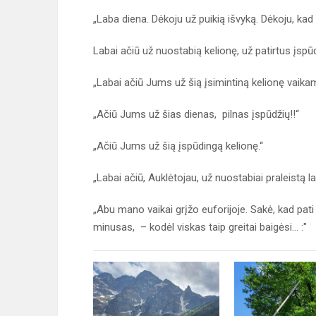
„Laba diena. Dėkoju už puikią išvyką. Dėkoju, kad 
Labai ačiū už nuostabią kelionę, už patirtus įspūd
„Labai ačiū Jums už šią įsimintiną kelionę vaika
„Ačiū Jums už šias dienas, pilnas įspūdžių!!“
„Ačiū Jums už šią įspūdingą kelionę.“
„Labai ačiū, Auklėtojau, už nuostabiai praleistą l
„Abu mano vaikai grįžo euforijoje. Sakė, kad pati 
minusas, – kodėl viskas taip greitai baigėsi... :"