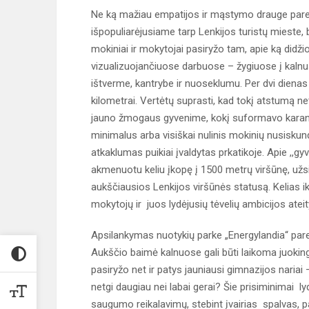
Ne ką mažiau empatijos ir mąstymo drauge pareik
išpopuliarėjusiame tarp Lenkijos turistų mieste, b
mokiniai ir mokytojai pasiryžo tam, apie ką didži
vizualizuojančiuose darbuose – žygiuose į kalnu
ištverme, kantrybe ir nuoseklumu. Per dvi dienas
kilometrai. Vertėtų suprasti, kad tokį atstumą net 
jauno žmogaus gyvenime, kokį suformavo karantin
minimalus arba visiškai nulinis mokinių nusiskun
atkaklumas puikiai įvaldytas prkatikoje. Apie ,,gyvą
akmenuotu keliu įkopę į 1500 metrų viršūnę, užsib
aukščiausios Lenkijos viršūnės statusą. Kelias ik
mokytojų ir juos lydėjusių tėvelių ambicijos atei
Apsilankymas nuotykių parke „Energylandia“ pare
Aukščio baimė kalnuose gali būti laikoma juokinga 
pasiryžo net ir patys jauniausi gimnazijos nariai 
netgi daugiau nei labai gerai? Šie prisiminimai ly
saugumo reikalavimų, stebint įvairias spalvas, pat