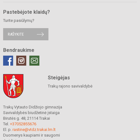
Pastebėjote klaidų?
Turite pasiūlymų?
RAŠYKITE
Bendraukime
Steigėjas
Trakų rajono savivaldybė
Trakų Vytauto Didžiojo gimnazija
Savivaldybės biudžetinė įstaiga
Birutės g. 48, 21114 Trakai
Tel.
+37052855676
El. p.
rastine@vtdz.trakai.lm.lt
Duomenys kaupiami ir saugomi