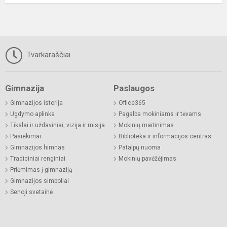
Tvarkaraščiai
Gimnazija
Paslaugos
Gimnazijos istorija
Office365
Ugdymo aplinka
Pagalba mokiniams ir tėvams
Tikslai ir uždaviniai, vizija ir misija
Mokinių maitinimas
Pasiekimai
Biblioteka ir informacijos centras
Gimnazijos himnas
Patalpų nuoma
Tradiciniai renginiai
Mokinių pavėžėjimas
Priėmimas į gimnaziją
Gimnazijos simboliai
Senoji svetainė