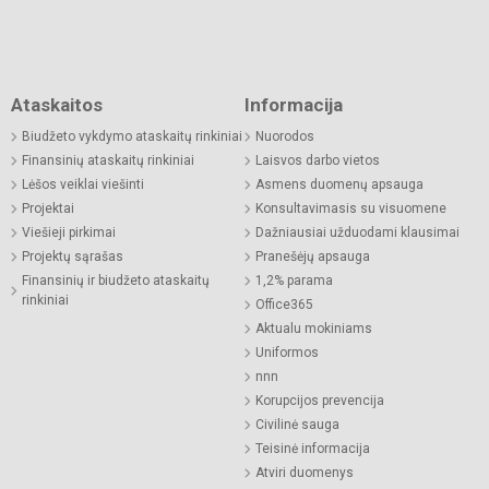
Ataskaitos
Informacija
Biudžeto vykdymo ataskaitų rinkiniai
Nuorodos
Finansinių ataskaitų rinkiniai
Laisvos darbo vietos
Lėšos veiklai viešinti
Asmens duomenų apsauga
Projektai
Konsultavimasis su visuomene
Viešieji pirkimai
Dažniausiai užduodami klausimai
Projektų sąrašas
Pranešėjų apsauga
Finansinių ir biudžeto ataskaitų
1,2% parama
rinkiniai
Office365
Aktualu mokiniams
Uniformos
nnn
Korupcijos prevencija
Civilinė sauga
Teisinė informacija
Atviri duomenys