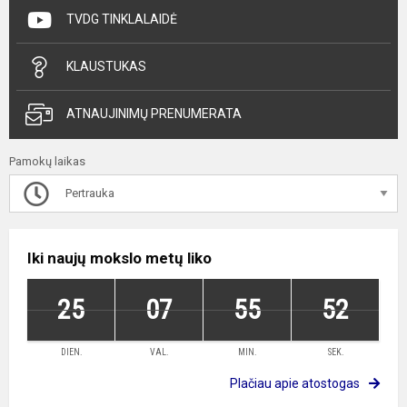
TVDG TINKLALAIDĖ
KLAUSTUKAS
ATNAUJINIMŲ PRENUMERATA
Pamokų laikas
Pertrauka
Iki naujų mokslo metų liko
25
07
55
51
DIEN.
VAL.
MIN.
SEK.
Plačiau apie atostogas